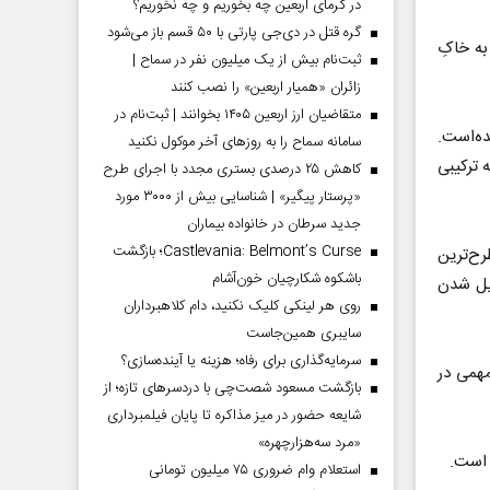
در گرمای اربعین چه بخوریم و چه نخوریم؟
گره قتل در دی‌جی پارتی با ۵۰ قسم باز می‌شود
به خاکِ
ثبت‌نام بیش از یک میلیون نفر در سماح |
زائران «همیار اربعین» را نصب کنند
متقاضیان ارز اربعین ۱۴۰۵ بخوانند | ثبت‌نام در
واقع شده‌است.
سامانه سماح را به روز‌های آخر موکول نکنید
 ترکیبی
کاهش ۲۵ درصدی بستری مجدد با اجرای طرح
«پرستار پیگیر» | شناسایی بیش از ۳۰۰۰ مورد
جدید سرطان در خانواده بیماران
Castlevania: Belmont’s Curse؛ بازگشت
رح‌ترین
باشکوه شکارچیان خون‌آشام
یل شدن
روی هر لینکی کلیک نکنید، دام کلاهبرداران
سایبری همین‌جاست
سرمایه‌گذاری برای رفاه؛ هزینه یا آینده‌سازی؟
همی در
بازگشت مسعود شصت‌چی با دردسر‌های تازه؛ از
شایعه حضور در میز مذاکره تا پایان فیلمبرداری
«مرد سه‌هزارچهره»
 است.
استعلام وام ضروری ۷۵ میلیون تومانی