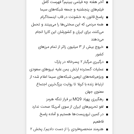
آخر هفته چه فیلمی ببینیم؟ فهرست کامل
فیلم‌های پنجشنبه و جمعه شبکه‌های سیما
پاسخ قانون به خشونت در قاب اینستاگرام
همه مردمی که این سختی‌ها را می‌بینند و تحمل
می‌کنند، برای ایران و کشورشان این کاررا انجام
می‌دهند
خروج بیش از ۳ میلیون زائر از تمام مرز‌های
کشور
درگیری مرگبار ۲ پسرخاله در پارک
عملیات گسترده ارتش یمن علیه نیروهای سعودی
ویژه‌برنامه‌های اربعین شبکه‌های سیما اعلام شد؛ از
ارتباط زنده با کربلا تا روایت بزرگ‌ترین اجتماع
معنوی جهان
رهگیری پهپاد MQ9 بر فراز تنگه هرمز
لغو تحریم‌های ایران از سوی آمریکا صحت ندارد
در کمین تروریست‌ها هستیم و آماده پاسخ
قاطعیم
هنرمند منحصر‌به‌فردی را از دست دادیم/ پخش ۲