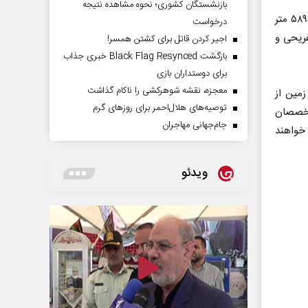
بازنشستگان کشوری؛ نحوه مشاهده نتیجه
گهر پارک؛ گویا گوهری در دل کویراست؛ مجموعه‌ عظیم گهر در مساحتی با متراژ ۵۸۹۵۶۸۹ متر
درخواست
فریحی و
اجیر کردن قاتل برای کشتن همسر!
بازگشت Black Flag Resynced خبری جذاب
برای دوستداران بازی
معجزه، نقشه شوهرکشی را ناکام گذاشت
زمین از
توصیه‌های هلال‌احمر برای روز‌های گرم
متخصصان
جام‌جهانی مهاجران
 خواهند
ویدئو