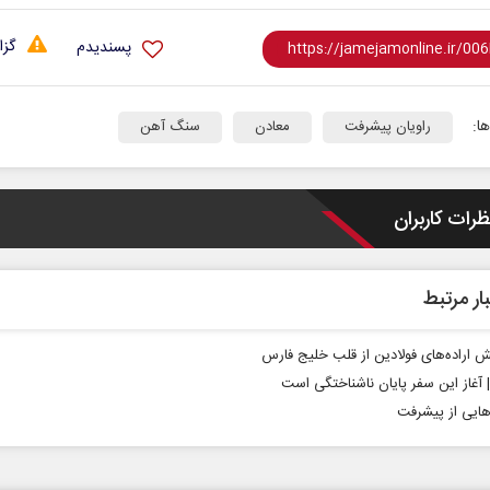
گزا
پسندیدم
ا:
راویان پیشرفت
معادن
سنگ آهن
ظرات کاربران
سیاست‌های ضدایرانی
سازمان ملل بی‌بد
آمریکا تغییر نکرده است
محمدحسن زورق
ار مرتبط
تر فواد ایزدی - کارشناس ارشد مسائل آمریکا
اراده‌های فولادین از قلب خلیج فارس
| آغاز این سفر پایان ناشناختگی‌ است
هایی از پیشرفت