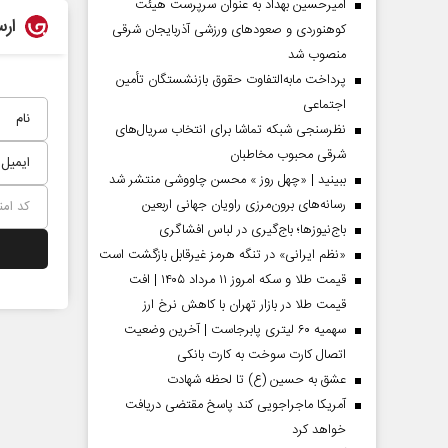
امیرحسین بهداد به عنوان سرپرست هیئت
ارس
کوهنوردی و صعودهای ورزشی آذربایجان شرقی
منصوب شد
پرداخت مابه‌التفاوت حقوق بازنشستگان تأمین
اجتماعی
نظرسنجی شبکه تماشا برای انتخاب سریال‌های
شرقی محبوب مخاطبان
ببینید | «چهل روز » محسن چاووشی منتشر شد
رسانه‌های برون‌مرزی راویان جهانی اربعین
باج‌نیوزها؛ باج‌گیری در لباس افشاگری
«نظم ایرانی» در تنگه هرمز غیرقابل بازگشت است
دماه
صفحات نخست‌روزنامه ها‌ی پنجشنبه‌۸ مردادماه
صفحات 
قیمت طلا و سکه امروز ۱۱ مرداد ۱۴۰۵ | افت
قیمت طلا در بازار تهران با کاهش نرخ ارز
سهمیه ۶۰ لیتری پابرجاست | آخرین وضعیت
اتصال کارت سوخت به کارت بانکی
عشق به حسین (ع) تا لحظه شهادت
آمریکا ماجراجویی کند پاسخ مقتضی دریافت
خواهد کرد