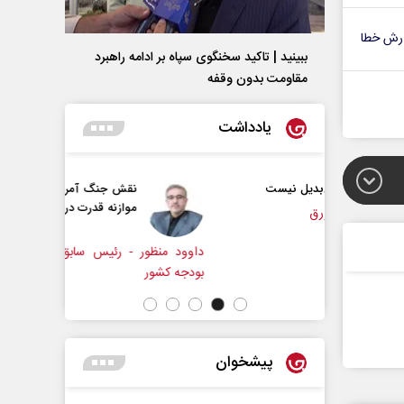
رش خطا
ببینید | تاکید سخنگوی سپاه بر ادامه راهبرد
مقاومت بدون وقفه
یادداشت
یل نیست
نقش جنگ آمریکا و ایران بر تغییر
موازنه قدرت در خاورمیانه
داوود منظور - رئیس سابق سازمان برنامه و
حجت‌الا
بودجه کشور
پژوهشگر
پیشخوان