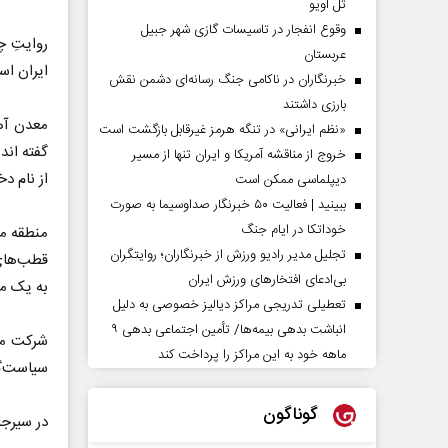
تل آویو
وقوع انفجار در تاسیسات گازی شهر جبیل
روایتِ چ
عربستان
ایران اس
خبرنگاران در ناکامی جنگ رسانه‌ای دشمن نقش
بارزی داشتند
«نظم ایرانی» در تنگه هرمز غیرقابل بازگشت است
گفته اند
خروج از مناقشه آمریکا و ایران تنها از مسیر
از نام د
دیپلماسی ممکن است
ببینید | فعالیت ۵۰ خبرنگار صداوسیما به صورت
خوداتکا در ایام جنگ
منطقه مع
تجلیل مدیر رادیو ورزش از خبرنگاران؛ روایتگران
قطب‌های
بی‌ادعای افتخارهای ورزش ایران
به یک من
تعطیلی تدریجی مراکز دیالیز خصوصی به دلیل
انباشت بدهی بیمه‌ها/ تأمین اجتماعی بدهی ۹
شرکت مع
ماهه خود به این مراکز را پرداخت کند
سیاست‌گذ
گوناگون
در سیرجا