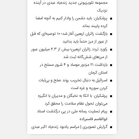
مجموعه تلویزیونی جدید زنده‌یاد عبدی در آینده
نزدیک
پزشکیان: باید دشمن را وادار کنیم به آنچه امضا
کرده پایبند بماند
بازگشت زائران اربعین آغاز شد؛ ۱۰ توصیه‌ای که قبل
از عبور از مرز حتماً باید بدانید
رکورد تردد زائران اربعین؛ بیش از ۴.۳ میلیون عبور
از مرزهای شش‌گانه ثبت شد
بازداشت ۲۱ مزدور موساد و ۴ شرور مسلح در
استان کرمان
اسرائیل به دنبال تخریب روند صلح و بی‌ثبات
کردن سوریه و غزه است
پزشکیان: با اتکا به نخبگان و مدیران با انگیزه
می‌توان تحول نظام سلامت را محقق کرد
پیام تسلیت رسانه ملی در پی درگذشت استاد
ابوالقاسم قاسم‌زاده
گزارش تصویری | مراسم یادبود زنده‌یاد اکبر عبدی