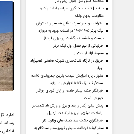
محاکمه عامل قتل جوان رزمی کار
ببینید | تاکید سخنگوی سپاه بر ادامه راهبرد
مقاومت بدون وقفه
اعتراف مرد خونسرد به قتل همسر و دخترش
لیگ برتر ۱۴۰۵-۱۴۰۶ در آستانه ورود به دروازه
بیست و ششم / بازگشت پرانرژی فوتبال
جزئیاتی از نیم فصل اول لیگ برتر
سقوط آزاد اینفانتینو
حریق در کارگاه فندک‌سازی شهرک صنعتی نصیرآباد
تهران
هنوز درباره افزایش قیمت بنزین جمع‌بندی نشده
است/ کالا برگ قطعا افزایش می‌یابد
خبرنگار چشم بیدار جامعه و زبان گویای روزگار
خویش است
پیش بینی رگبار و رعد و برق و وزش باد شدیددر
ارتفاعات مرکزی البرز و ارتفاعات اردبیل
اداره ک
خبرنگاران پشت سد کمیته‌های وزارت کار
رسانه، ا
سفر کوتاه فرمانده سازمان تروریستی سنتکام به
آبادانی 