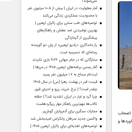
نمی‌شوند؟
آمار معلولیت در ایران | بیش از ۱۰.۵ میلیون نفر
با محدودیت عملکردی زندگی می‌کنند
توصیه‌های طب سنتی برای زائران اربعین |
بهترین نوشیدنی ضد عطش و راهکارهای
پیشگیری از گرمازدگی
راز ماندگاری «رادیو اربعین» از زبان دو گوینده؛
رسانه‌ای که حسینیه است
ستارگانی که در جام جهانی ۲۰۲۶ بازی نکردند
آغاز رسمی برنامه‌های اربعین ۱۴۰۵ در مرز‌ها |
ثبت‌نام سماح به ۱.۷ میلیون نفر رسید
قیمت قبر در بهشت زهرا (س) در سال ۱۴۰۵
چقدر است؟ | نرخ خرید، رزرو و احیای قبور
چرا گرد و غبار در ایران تشدید شد؟ | حقابه
تالاب‌ها مهم‌ترین راهکار مهار ریزگردهاست
مجازات سنگین برای آدم‌ربایان گوش‌بر
 اصحاب
واکسن جدید سرطان پانکراس امیدبخش شد
وردها و
توصیه‌های تغذیه‌ای برای زائران اربعین ۱۴۰۵ |