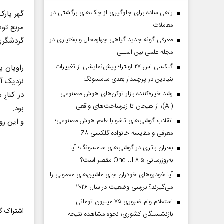
راهی ساده برای جلوگیری از چک‌های برگشتی در
معاملات
مربع توس
معرفی گونه جدید گیاهی چهارمحال و بختیاری در
گردشگری
مجله علمی بین المللی
گلکسی اس ۲۷ اولترا؛ پیش‌نمایشی از تغییرات
راویان پ
بنیادین در پرچمدار بعدی سامسونگ
نزدیک آش
رشد خیره‌کننده بازار توکن‌های هوش مصنوعی
در کنارِ
(AI)؛ از هیجان تا زیرساخت‌های واقعی
بود.
انقلاب گوشی‌های تاشو‌ با طعم هوش مصنوعی؛
و این رو
معرفی و مقایسه خانواده گلکسی Z۸
بحران باتری در گوشی‌های سامسونگ؛ آیا
به‌روزرسانی One UI ۸.۵ مقصر است؟
آیا خودروهای خودران جای ماشین‌های معمولی را
می‌گیرند؟ بررسی وضعیت در سال ۲۰۲۶
استعلام وام ضروری ۷۵ میلیون تومانی
اشتراک گذ
بازنشستگان کشوری؛ نحوه مشاهده نتیجه