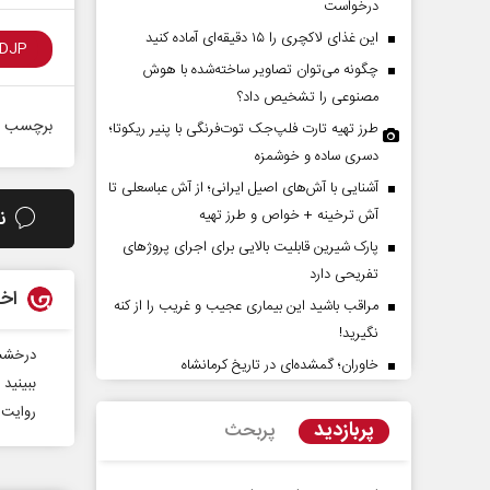
درخواست
این غذای لاکچری را ۱۵ دقیقه‌ای آماده کنید
چگونه می‌توان تصاویر ساخته‌شده با هوش
مصنوعی را تشخیص داد؟
برچسب ه
طرز تهیه تارت فلپ‌جک توت‌فرنگی با پنیر ریکوتا؛
دسری ساده و خوشمزه
آشنایی با آش‌های اصیل ایرانی؛ از آش عباسعلی تا
آش ترخینه + خواص و طرز تهیه
ن
ی _ اسلامی در مکتب
آشکار شدن استیصال متجاوزان
پارک شیرین قابلیت‌ بالایی برای اجرای پروژهای
تفریحی دارد
اخب
احمدی - نویسنده و
محسن پاک‌آیین - دیپلمات پیشین
دک
مراقب باشید این بیماری عجیب و غریب را از کنه
نگیرید!
درخشش 
خاوران؛ گمشده‌ای در تاریخ کرمانشاه
ببینید 
روایت‌
پربازدید
پربحث