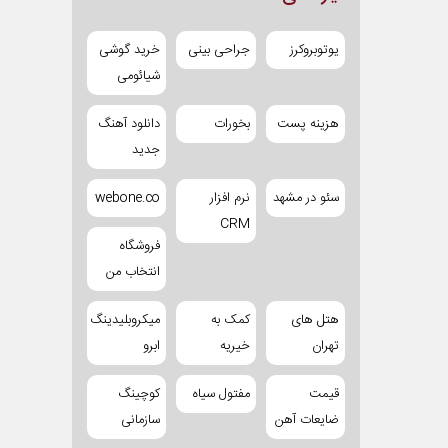
یوتوبروکرز
جراحی بینی
خرید گوشی
شیائومی
هزینه پست
بخورات
دانلود آهنگ
جدید
سئو در مشهد
نرم افزار
webone.co
CRM
فروشگاه
انتخاب من
هتل های
کمک به
میکروبلیدینگ
تهران
خیریه
ابرو
قیمت
مفتول سیاه
کوچینگ
ضایعات آهن
سازمانی