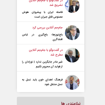
در گفت‌و‌گو با جام‌جم آنلاین
تشریح شد
فاصله ایران با پیشرو‌ان هوش
مصنوعی قابل جبران است
جام‌جم آنلاین بررسی کرد
باج‌نیوزها؛ باج‌گیری در لباس
افشاگری
در گفت‌و‌گو با جام‌جم آنلاین
مطرح شد
شیر مادر جایگزین ندارد | نوزادان را
از فواید آن محروم نکنیم
فرهنگ اهدای خون باید نسل به
نسل منتقل شود
نیازمندی ها