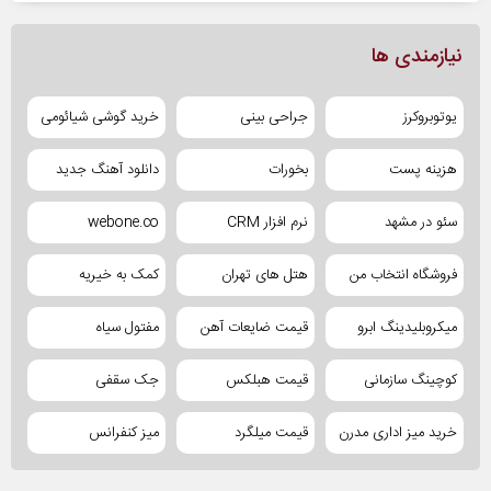
نیازمندی ها
یوتوبروکرز
جراحی بینی
خرید گوشی شیائومی
هزینه پست
بخورات
دانلود آهنگ جدید
سئو در مشهد
نرم افزار CRM
webone.co
فروشگاه انتخاب من
هتل های تهران
کمک به خیریه
میکروبلیدینگ ابرو
قیمت ضایعات آهن
مفتول سیاه
کوچینگ سازمانی
قیمت هبلکس
جک سقفی
خرید میز اداری مدرن
قیمت میلگرد
میز کنفرانس