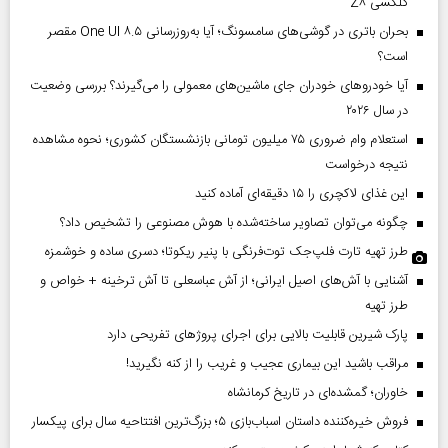
گلکسی Z۸
بحران باتری در گوشی‌های سامسونگ؛ آیا به‌روزرسانی One UI ۸.۵ مقصر
است؟
آیا خودروهای خودران جای ماشین‌های معمولی را می‌گیرند؟ بررسی وضعیت
در سال ۲۰۲۶
استعلام وام ضروری ۷۵ میلیون تومانی بازنشستگان کشوری؛ نحوه مشاهده
نتیجه درخواست
این غذای لاکچری را ۱۵ دقیقه‌ای آماده کنید
چگونه می‌توان تصاویر ساخته‌شده با هوش مصنوعی را تشخیص داد؟
طرز تهیه تارت فلپ‌جک توت‌فرنگی با پنیر ریکوتا؛ دسری ساده و خوشمزه
آشنایی با آش‌های اصیل ایرانی؛ از آش عباسعلی تا آش ترخینه + خواص و
طرز تهیه
پارک شیرین قابلیت‌ بالایی برای اجرای پروژهای تفریحی دارد
مراقب باشید این بیماری عجیب و غریب را از کنه نگیرید!
خاوران؛ گمشده‌ای در تاریخ کرمانشاه
فروش خیره‌کننده داستان اسباب‌بازی ۵؛ بزرگ‌ترین افتتاحیه سال برای پیکسار