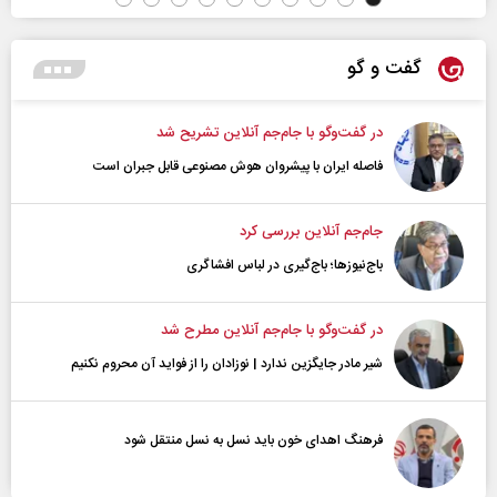
گفت و گو
در گفت‌و‌گو با جام‌جم آنلاین تشریح شد
فاصله ایران با پیشرو‌ان هوش مصنوعی قابل جبران است
جام‌جم آنلاین بررسی کرد
باج‌نیوزها؛ باج‌گیری در لباس افشاگری
در گفت‌و‌گو با جام‌جم آنلاین مطرح شد
شیر مادر جایگزین ندارد | نوزادان را از فواید آن محروم نکنیم
فرهنگ اهدای خون باید نسل به نسل منتقل شود