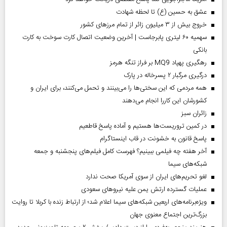
عشق به حسین (ع) تا لحظه شهادت
خروج بیش از ۳ میلیون زائر از تمام مرز‌های کشور
سهمیه ۶۰ لیتری پابرجاست | آخرین وضعیت اتصال کارت سوخت به کارت
بانکی
رهگیری پهپاد MQ9 بر فراز تنگه هرمز
درگیری مرگبار ۲ پسرخاله در پارک
همه مردمی که این سختی‌ها را می‌بینند و تحمل می‌کنند، برای ایران و
کشورشان این کاررا انجام می‌دهند
‌زائران سبز
در کمین تروریست‌ها هستیم و آماده پاسخ قاطعیم
پاسخ قانون به خشونت در قاب اینستاگرام
آخر هفته چه فیلمی ببینیم؟ فهرست کامل فیلم‌های پنجشنبه و جمعه
شبکه‌های سیما
لغو تحریم‌های ایران از سوی آمریکا صحت ندارد
عملیات گسترده ارتش یمن علیه نیروهای سعودی
ویژه‌برنامه‌های اربعین شبکه‌های سیما اعلام شد؛ از ارتباط زنده با کربلا تا روایت
بزرگ‌ترین اجتماع معنوی جهان