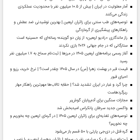
آمار معلولیت در ایران | بیش از ۱۰.۵ میلیون نفر با محدودیت عملکردی
زندگی می‌کنند
توصیه‌های طب سنتی برای زائران اربعین | بهترین نوشیدنی ضد عطش و
راهکارهای پیشگیری از گرمازدگی
راز ماندگاری «رادیو اربعین» از زبان دو گوینده؛ رسانه‌ای که حسینیه است
ستارگانی که در جام جهانی ۲۰۲۶ بازی نکردند
آغاز رسمی برنامه‌های اربعین ۱۴۰۵ در مرز‌ها | ثبت‌نام سماح به ۱.۷ میلیون نفر
رسید
قیمت قبر در بهشت زهرا (س) در سال ۱۴۰۵ چقدر است؟ | نرخ خرید، رزرو و
احیای قبور
چرا گرد و غبار در ایران تشدید شد؟ | حقابه تالاب‌ها مهم‌ترین راهکار مهار
ریزگردهاست
مجازات سنگین برای آدم‌ربایان گوش‌بر
واکسن جدید سرطان پانکراس امیدبخش شد
توصیه‌های تغذیه‌ای برای زائران اربعین ۱۴۰۵ | در گرمای اربعین چه بخوریم و
چه نخوریم؟
گره قتل در دی‌جی پارتی با ۵۰ قسم باز می‌شود
ثبت‌نام بیش از یک میلیون نفر در سماح | زائران «همیار اربعین» را نصب