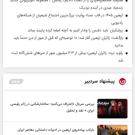
هنرمند منحصر‌به‌فردی را از دست دادیم/ پخش ۲ مجموعه تلویزیونی جدید
زنده‌یاد عبدی در آینده نزدیک
اربعین ۱۴۰۵ در قاب صدا؛ روایت بزرگ‌ترین اجتماع شیعیان از شبکه‌های
رادیویی
پزشکیان: باید دشمن را وادار کنیم به آنچه امضا کرده پایبند بماند
بازگشت زائران اربعین آغاز شد؛ ۱۰ توصیه‌ای که قبل از عبور از مرز حتماً باید
بدانید
رکورد تردد زائران اربعین؛ بیش از ۴.۳ میلیون عبور از مرزهای شش‌گانه ثبت
شد
پیشنهاد سردبیر
بررسی سریال «اعتراف می‌کنم»؛ ساختارشکنی در ژانر پلیسی
ایران + نقد و تحلیل
بازتاب پیاده‌روی اربعین در ادبیات داستانی معاصر ایران