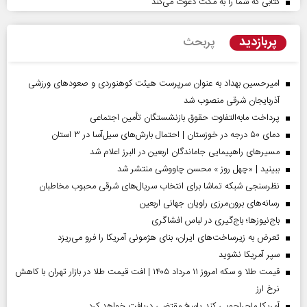
کتابی که شما را به مکث دعوت می‌کند
پربازدید
پربحث
امیرحسین بهداد به عنوان سرپرست هیئت کوهنوردی و صعودهای ورزشی
آذربایجان شرقی منصوب شد
پرداخت مابه‌التفاوت حقوق بازنشستگان تأمین اجتماعی
دمای ۵۰ درجه در خوزستان | احتمال بارش‌های سیل‌آسا در ۳ استان
مسیر‌های راهپیمایی جاماندگان اربعین در البرز اعلام شد
ببینید | «چهل روز » محسن چاووشی منتشر شد
نظرسنجی شبکه تماشا برای انتخاب سریال‌های شرقی محبوب مخاطبان
رسانه‌های برون‌مرزی راویان جهانی اربعین
باج‌نیوزها؛ باج‌گیری در لباس افشاگری
تعرض به زیرساخت‌های ایران، بنای هژمونی آمریکا را فرو می‌ریزد
سپر آمریکا نشوید
قیمت طلا و سکه امروز ۱۱ مرداد ۱۴۰۵ | افت قیمت طلا در بازار تهران با کاهش
نرخ ارز
آمریکا ماجراجویی کند پاسخ مقتضی دریافت خواهد کرد