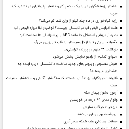
هشدار پژوهشگران درباره یک ماده پرکاربرد؛ نقش پلی‌اتیلن در تشدید کبد
چرب
رژیم گیاه‌خواری در ماه چند کیلو از وزن شما کم می‌کند؟
علت افزایش قبض آب در تابستان چیست؟ توضیح آبفا درباره قبوض آب
بصره از میزبانی استقلال جا ماند؛ AFC با پیشنهاد آبی‌ها مخالفت کرد
«آسباد»؛ روایتی تازه از دل سیستان به قاب تلویزیون می‌آید
بازداشت ۲۸ متهم در پرونده تراستی‌ها
«بلواي کذاب» از رادیو نمایش پخش می‌شود
هوش مصنوعی ویروس‌های جدید ساخت؛ دانشمندان درباره آینده چه
هشداری می‌دهند؟
قالیباف: خبرنگاران رزمندگانی هستند که سنگرشان آگاهی و سلاح‌شان حقیقت
است
آزمون دشوار پیمان مکه
وقوع دمای ۴۹ درجه در خوزستان
«روحینا» در قاب نمایش
این قطعه بوی وطن می‌دهد
حملات رسانه‌ای علیه شبکه سحر آذری
تشکر از «زمانه» و درخواست پخش مجدد «صبح جمعه با شما»