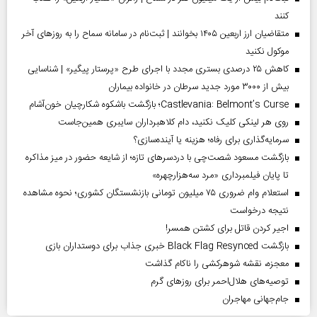
کنند
متقاضیان ارز اربعین ۱۴۰۵ بخوانند | ثبت‌نام در سامانه سماح را به روز‌های آخر
موکول نکنید
کاهش ۲۵ درصدی بستری مجدد با اجرای طرح «پرستار پیگیر» | شناسایی
بیش از ۳۰۰۰ مورد جدید سرطان در خانواده بیماران
Castlevania: Belmont’s Curse؛ بازگشت باشکوه شکارچیان خون‌آشام
روی هر لینکی کلیک نکنید، دام کلاهبرداران سایبری همین‌جاست
سرمایه‌گذاری برای رفاه؛ هزینه یا آینده‌سازی؟
بازگشت مسعود شصت‌چی با دردسر‌های تازه؛ از شایعه حضور در میز مذاکره
تا پایان فیلمبرداری «مرد سه‌هزارچهره»
استعلام وام ضروری ۷۵ میلیون تومانی بازنشستگان کشوری؛ نحوه مشاهده
نتیجه درخواست
اجیر کردن قاتل برای کشتن همسر!
بازگشت Black Flag Resynced خبری جذاب برای دوستداران بازی
معجزه، نقشه شوهرکشی را ناکام گذاشت
توصیه‌های هلال‌احمر برای روز‌های گرم
جام‌جهانی مهاجران