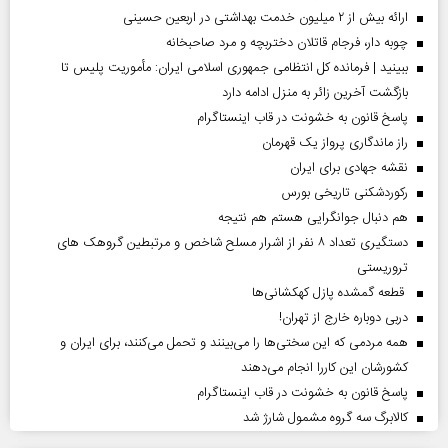
ارائه بیش از ۲ میلیون خدمت بهداشتی در اربعین حسینی
چوبه دار، فرجام قاتلان دختربچه و مرد صاحبخانه
ببینید | فرمانده کل انتظامی جمهوری اسلامی ایران­: مأموریت پلیس تا
بازگشت آخرین زائر به منزل ادامه دارد
پاسخ قانون به خشونت در قاب اینستاگرام
راز ماندگاری پرواز یک قهرمان
نقشه جهادی برای ایران
رکوردشکنی تاریخی بورس
هم دنبال جوانگرایی هستم هم نتیجه
دستگیری تعداد ۸ نفر از اشرار مسلح شاخص و مرتبطین گروهک های
تروریستی
قطعه گمشده پازل کهکشانی‌ها
دربی دوباره خارج از تهران!
همه مردمی که این سختی‌ها را می‌بینند و تحمل می‌کنند، برای ایران و
کشورشان این کاررا انجام می‌دهند
پاسخ قانون به خشونت در قاب اینستاگرام
کالابرگ سه گروه مشمول شارژ شد