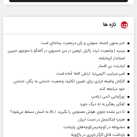
تازه ها
خبر ستون اعتماد عمومی و رکن مرجعیت رسانه‌ای است
ببینید | وضعیت تردد زائران اربعین در مرز خسروی در گفتگو با منوچهر حبیبی
استاندار کرمانشاه
اینترنت بی افسار
امیر سرتیپ اکرمی‌نیا: ارتش کاملا آماده است
کارکنان وظیفه فراری برای تعیین تکلیف وضعیت خدمتی به یگان خدمتی
خود مراجعه کنند
زورآزمایی اتمی ترامپ
کفگیر رهگیر به ته دیگ خورد
تا دیر نشده جلوی هوش مصنوعی را بگیرید / AI به انسان مسلط می‌شود؟
هرمز؛ ابتکارعمل در دست ایران
مشروطه در کوچه‌پس‌کوچه‌های پایتخت
بازداشت قاتل کارگر باربری در باغ‌ویلا