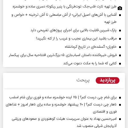
طرز تهیه تارت فلپ‌جک توت‌فرنگی با پنیر ریکوتا؛ دسری ساده و خوشمزه
آشنایی با آش‌های اصیل ایرانی؛ از آش عباسعلی تا آش ترخینه + خواص و
طرز تهیه
پارک شیرین قابلیت‌ بالایی برای اجرای پروژهای تفریحی دارد
مراقب باشید این بیماری عجیب و غریب را از کنه نگیرید!
خاوران؛ گمشده‌ای در تاریخ کرمانشاه
فروش خیره‌کننده داستان اسباب‌بازی ۵؛ بزرگ‌ترین افتتاحیه سال برای پیکسار
کتابی که شما را به مکث دعوت می‌کند
پربازدید
پربحث
برای شام چی درست کنم؟ | ۲۵ ایده خوشمزه، ساده و فوری برای شام امشب
ناهار چی درست کنم؟ | ۲۰ پیشنهاد خوشمزه و ساده برای ناهار امروز + غذاهای
فوری و اقتصادی
امیرحسین بهداد به عنوان سرپرست هیئت کوهنوردی و صعودهای ورزشی
آذربایجان شرقی منصوب شد