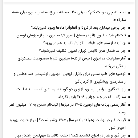
صبحانه چی درست کنم؟ معرفی ۳۰ صبحانه سریع، سالم و مقوی برای همه
سلیقه‌ها
چرا برخی بیماران بعد از کرونا و آنفلوآنزا ماه‌ها بهبود نمی‌یابند؟
ثبت‌نام ۲.۵ میلیون زائر در سماح | عبور ۱.۷ میلیون نفر از مرز‌های اربعین
چرا بعد از سفرهای طولانی گوارش‌تان به هم می‌ریزد؟
چرا ساختمان‌های ناایمن تهران تعیین تکلیف نمی‌شوند؟
آمار معلولیت در ایران | بیش از ۱۰.۵ میلیون نفر با محدودیت عملکردی
زندگی می‌کنند
توصیه‌های طب سنتی برای زائران اربعین | بهترین نوشیدنی ضد عطش و
راهکارهای پیشگیری از گرمازدگی
راز ماندگاری «رادیو اربعین» از زبان دو گوینده؛ رسانه‌ای که حسینیه است
ستارگانی که در جام جهانی ۲۰۲۶ بازی نکردند
آغاز رسمی برنامه‌های اربعین ۱۴۰۵ در مرز‌ها | ثبت‌نام سماح به ۱.۷ میلیون نفر
رسید
قیمت قبر در بهشت زهرا (س) در سال ۱۴۰۵ چقدر است؟ | نرخ خرید، رزرو و
احیای قبور
چرا گرد و غبار در ایران تشدید شد؟ | حقابه تالاب‌ها مهم‌ترین راهکار مهار