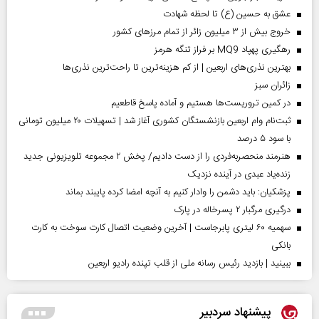
عشق به حسین (ع) تا لحظه شهادت
خروج بیش از ۳ میلیون زائر از تمام مرز‌های کشور
رهگیری پهپاد MQ9 بر فراز تنگه هرمز
بهترین نذری‌های اربعین | از کم هزینه‌ترین تا راحت‌ترین نذری‌ها
‌زائران سبز
در کمین تروریست‌ها هستیم و آماده پاسخ قاطعیم
ثبت‌نام وام اربعین بازنشستگان کشوری آغاز شد | تسهیلات ۲۰ میلیون تومانی
با سود ۵ درصد
هنرمند منحصر‌به‌فردی را از دست دادیم/ پخش ۲ مجموعه تلویزیونی جدید
زنده‌یاد عبدی در آینده نزدیک
پزشکیان: باید دشمن را وادار کنیم به آنچه امضا کرده پایبند بماند
درگیری مرگبار ۲ پسرخاله در پارک
سهمیه ۶۰ لیتری پابرجاست | آخرین وضعیت اتصال کارت سوخت به کارت
بانکی
ببینید | بازدید رئیس رسانه ملی از قلب تپنده رادیو اربعین
پیشنهاد سردبیر