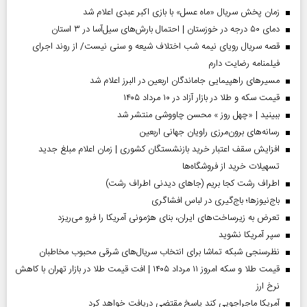
زمان پخش سریال «ماه عسل» با بازی اکبر عبدی اعلام شد
دمای ۵۰ درجه در خوزستان | احتمال بارش‌های سیل‌آسا در ۳ استان
قصه سریال رویای نیمه شب اختلاف شیعه و سنی نیست/ از روند اجرای
فیلمنامه رضایت دارم
مسیر‌های راهپیمایی جاماندگان اربعین در البرز اعلام شد
قیمت سکه و طلا در بازار آزاد در ۱۰ مرداد ۱۴۰۵
ببینید | «چهل روز » محسن چاووشی منتشر شد
رسانه‌های برون‌مرزی راویان جهانی اربعین
افزایش سقف اعتبار خرید بازنشستگان کشوری | زمان اعلام مبلغ جدید
تسهیلات خرید از فروشگاه‌ها
اطراف رشت کجا بریم (جاهای دیدنی اطراف رشت)
باج‌نیوزها؛ باج‌گیری در لباس افشاگری
تعرض به زیرساخت‌های ایران، بنای هژمونی آمریکا را فرو می‌ریزد
سپر آمریکا نشوید
نظرسنجی شبکه تماشا برای انتخاب سریال‌های شرقی محبوب مخاطبان
قیمت طلا و سکه امروز ۱۱ مرداد ۱۴۰۵ | افت قیمت طلا در بازار تهران با کاهش
نرخ ارز
آمریکا ماجراجویی کند پاسخ مقتضی دریافت خواهد کرد