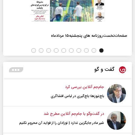
صفحات‌نخست‌روزنامه ها‌ی پنجشنبه‌۱۵ مردادماه
گفت و گو
جام‌جم آنلاین بررسی کرد
باج‌نیوزها؛ باج‌گیری در لباس افشاگری
در گفت‌و‌گو با جام‌جم آنلاین مطرح شد
شیر مادر جایگزین ندارد | نوزادان را از فواید آن محروم نکنیم