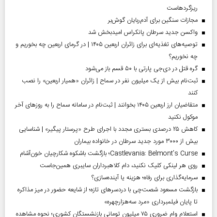
ریزگردهاست
مجازات سنگین برای آدم‌ربایان گوش‌بر
واکسن جدید سرطان پانکراس امیدبخش شد
توصیه‌های تغذیه‌ای برای زائران اربعین ۱۴۰۵ | در گرمای اربعین چه بخوریم و
چه نخوریم؟
گره قتل در دی‌جی پارتی با ۵۰ قسم باز می‌شود
ثبت‌نام بیش از یک میلیون نفر در سماح | زائران «همیار اربعین» را نصب
کنند
متقاضیان ارز اربعین ۱۴۰۵ بخوانند | ثبت‌نام در سامانه سماح را به روز‌های آخر
موکول نکنید
کاهش ۲۵ درصدی بستری مجدد با اجرای طرح «پرستار پیگیر» | شناسایی
بیش از ۳۰۰۰ مورد جدید سرطان در خانواده بیماران
Castlevania: Belmont’s Curse؛ بازگشت باشکوه شکارچیان خون‌آشام
روی هر لینکی کلیک نکنید، دام کلاهبرداران سایبری همین‌جاست
سرمایه‌گذاری برای رفاه؛ هزینه یا آینده‌سازی؟
بازگشت مسعود شصت‌چی با دردسر‌های تازه؛ از شایعه حضور در میز مذاکره
تا پایان فیلمبرداری «مرد سه‌هزارچهره»
استعلام وام ضروری ۷۵ میلیون تومانی بازنشستگان کشوری؛ نحوه مشاهده