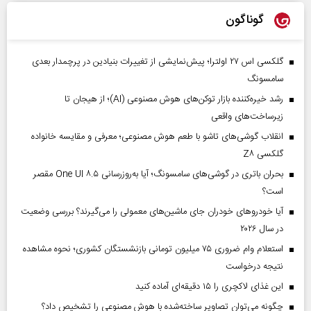
گوناگون
گلکسی اس ۲۷ اولترا؛ پیش‌نمایشی از تغییرات بنیادین در پرچمدار بعدی
سامسونگ
رشد خیره‌کننده بازار توکن‌های هوش مصنوعی (AI)؛ از هیجان تا
زیرساخت‌های واقعی
انقلاب گوشی‌های تاشو‌ با طعم هوش مصنوعی؛ معرفی و مقایسه خانواده
گلکسی Z۸
بحران باتری در گوشی‌های سامسونگ؛ آیا به‌روزرسانی One UI ۸.۵ مقصر
است؟
آیا خودروهای خودران جای ماشین‌های معمولی را می‌گیرند؟ بررسی وضعیت
در سال ۲۰۲۶
استعلام وام ضروری ۷۵ میلیون تومانی بازنشستگان کشوری؛ نحوه مشاهده
نتیجه درخواست
این غذای لاکچری را ۱۵ دقیقه‌ای آماده کنید
چگونه می‌توان تصاویر ساخته‌شده با هوش مصنوعی را تشخیص داد؟