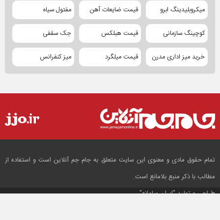
میکروبلیدینگ ابرو
قیمت ضایعات آهن
مفتول سیاه
کوچینگ سازمانی
قیمت هبلکس
جک سقفی
خرید میز اداری مدرن
قیمت میلگرد
میز کنفرانس
تمام حقوق مادی و معنوی این سایت متعلق به جام جم آنلاین است و استفاده از
مطالب با ذکر منبع بلامانع است.
طراحی و تولید
"ایران سامانه"