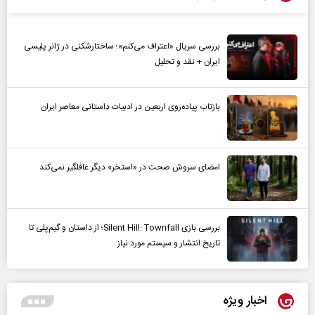
بررسی سریال «اعتراف می‌کنم»؛ ساختارشکنی در ژانر پلیسی
ایران + نقد و تحلیل
بازتاب پیاده‌روی اربعین در ادبیات داستانی معاصر ایران
امضای سروش صحت در «استخر» دیگر غافلگیر نمی‌کند
بررسی بازی Silent Hill: Townfall؛ از داستان و گیم‌پلی تا
تاریخ انتشار و سیستم مورد نیاز
اخبار ویژه