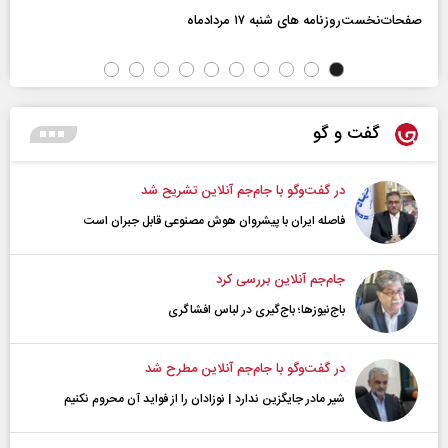
صفحات‌نخست‌روزنامه ها‌ی شنبه ۱۷ مردادماه
گفت و گو
در گفت‌و‌گو با جام‌جم آنلاین تشریح شد
فاصله ایران با پیشرو‌ان هوش مصنوعی قابل جبران است
جام‌جم آنلاین بررسی کرد
باج‌نیوزها؛ باج‌گیری در لباس افشاگری
در گفت‌و‌گو با جام‌جم آنلاین مطرح شد
شیر مادر جایگزین ندارد | نوزادان را از فواید آن محروم نکنیم