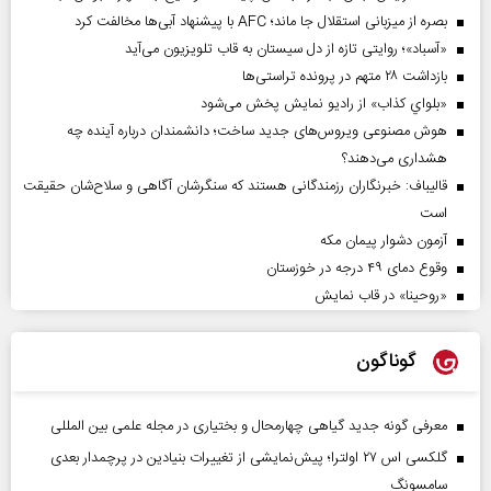
بصره از میزبانی استقلال جا ماند؛ AFC با پیشنهاد آبی‌ها مخالفت کرد
«آسباد»؛ روایتی تازه از دل سیستان به قاب تلویزیون می‌آید
بازداشت ۲۸ متهم در پرونده تراستی‌ها
«بلواي کذاب» از رادیو نمایش پخش می‌شود
هوش مصنوعی ویروس‌های جدید ساخت؛ دانشمندان درباره آینده چه
هشداری می‌دهند؟
قالیباف: خبرنگاران رزمندگانی هستند که سنگرشان آگاهی و سلاح‌شان حقیقت
است
آزمون دشوار پیمان مکه
وقوع دمای ۴۹ درجه در خوزستان
«روحینا» در قاب نمایش
گوناگون
معرفی گونه جدید گیاهی چهارمحال و بختیاری در مجله علمی بین المللی
گلکسی اس ۲۷ اولترا؛ پیش‌نمایشی از تغییرات بنیادین در پرچمدار بعدی
سامسونگ