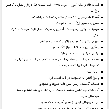
قیمت طلا و سکه امروز ۱۱ مرداد ۱۴۰۵ | افت قیمت طلا در بازار تهران با کاهش
نرخ ارز
آمریکا ماجراجویی کند پاسخ مقتضی دریافت خواهد کرد
عشق به حسین (ع) تا لحظه شهادت
سهمیه ۶۰ لیتری پابرجاست | آخرین وضعیت اتصال کارت سوخت به کارت
بانکی
خروج بیش از ۳ میلیون زائر از تمام مرز‌های کشور
رهگیری پهپاد MQ9 بر فراز تنگه هرمز
درگیری مرگبار ۲ پسرخاله در پارک
همه مردمی که این سختی‌ها را می‌بینند و تحمل می‌کنند، برای ایران و
کشورشان این کاررا انجام می‌دهند
‌زائران سبز
پاسخ قانون به خشونت در قاب اینستاگرام
عملیات گسترده ارتش یمن علیه نیروهای سعودی
آخر هفته چه فیلمی ببینیم؟ فهرست کامل فیلم‌های پنجشنبه و جمعه
شبکه‌های سیما
لغو تحریم‌های ایران از سوی آمریکا صحت ندارد
در کمین تروریست‌ها هستیم و آماده پاسخ قاطعیم