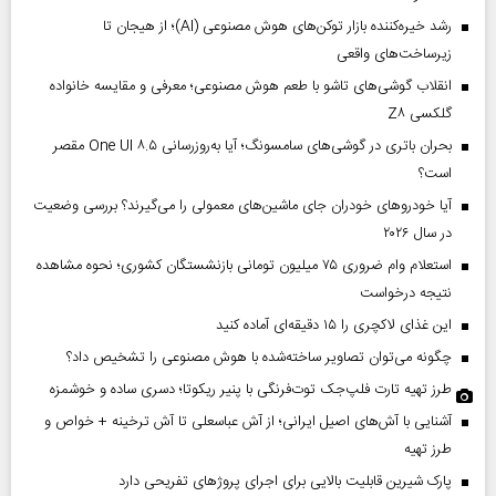
رشد خیره‌کننده بازار توکن‌های هوش مصنوعی (AI)؛ از هیجان تا
زیرساخت‌های واقعی
انقلاب گوشی‌های تاشو‌ با طعم هوش مصنوعی؛ معرفی و مقایسه خانواده
گلکسی Z۸
بحران باتری در گوشی‌های سامسونگ؛ آیا به‌روزرسانی One UI ۸.۵ مقصر
است؟
آیا خودروهای خودران جای ماشین‌های معمولی را می‌گیرند؟ بررسی وضعیت
در سال ۲۰۲۶
استعلام وام ضروری ۷۵ میلیون تومانی بازنشستگان کشوری؛ نحوه مشاهده
نتیجه درخواست
این غذای لاکچری را ۱۵ دقیقه‌ای آماده کنید
چگونه می‌توان تصاویر ساخته‌شده با هوش مصنوعی را تشخیص داد؟
طرز تهیه تارت فلپ‌جک توت‌فرنگی با پنیر ریکوتا؛ دسری ساده و خوشمزه
آشنایی با آش‌های اصیل ایرانی؛ از آش عباسعلی تا آش ترخینه + خواص و
طرز تهیه
پارک شیرین قابلیت‌ بالایی برای اجرای پروژهای تفریحی دارد