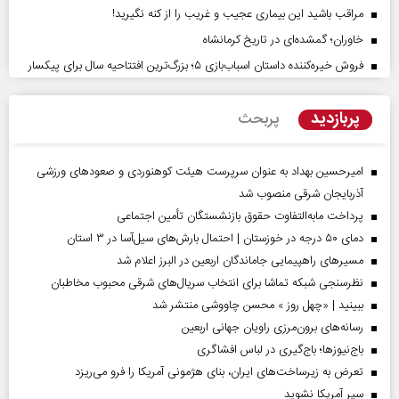
مراقب باشید این بیماری عجیب و غریب را از کنه نگیرید!
خاوران؛ گمشده‌ای در تاریخ کرمانشاه
فروش خیره‌کننده داستان اسباب‌بازی ۵؛ بزرگ‌ترین افتتاحیه سال برای پیکسار
پربازدید
پربحث
امیرحسین بهداد به عنوان سرپرست هیئت کوهنوردی و صعودهای ورزشی
آذربایجان شرقی منصوب شد
پرداخت مابه‌التفاوت حقوق بازنشستگان تأمین اجتماعی
دمای ۵۰ درجه در خوزستان | احتمال بارش‌های سیل‌آسا در ۳ استان
مسیر‌های راهپیمایی جاماندگان اربعین در البرز اعلام شد
نظرسنجی شبکه تماشا برای انتخاب سریال‌های شرقی محبوب مخاطبان
ببینید | «چهل روز » محسن چاووشی منتشر شد
رسانه‌های برون‌مرزی راویان جهانی اربعین
باج‌نیوزها؛ باج‌گیری در لباس افشاگری
تعرض به زیرساخت‌های ایران، بنای هژمونی آمریکا را فرو می‌ریزد
سپر آمریکا نشوید