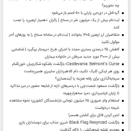
چه نخوریم؟
گره قتل در دی‌جی پارتی با ۵۰ قسم باز می‌شود
ثبت‌نام بیش از یک میلیون نفر در سماح | زائران «همیار اربعین» را نصب
کنند
متقاضیان ارز اربعین ۱۴۰۵ بخوانند | ثبت‌نام در سامانه سماح را به روز‌های آخر
موکول نکنید
کاهش ۲۵ درصدی بستری مجدد با اجرای طرح «پرستار پیگیر» | شناسایی
بیش از ۳۰۰۰ مورد جدید سرطان در خانواده بیماران
Castlevania: Belmont’s Curse؛ بازگشت باشکوه شکارچیان خون‌آشام
روی هر لینکی کلیک نکنید، دام کلاهبرداران سایبری همین‌جاست
سرمایه‌گذاری برای رفاه؛ هزینه یا آینده‌سازی؟
بازگشت مسعود شصت‌چی با دردسر‌های تازه؛ از شایعه حضور در میز مذاکره
تا پایان فیلمبرداری «مرد سه‌هزارچهره»
استعلام وام ضروری ۷۵ میلیون تومانی بازنشستگان کشوری؛ نحوه مشاهده
نتیجه درخواست
اجیر کردن قاتل برای کشتن همسر!
بازگشت Black Flag Resynced خبری جذاب برای دوستداران بازی
معجزه، نقشه شوهرکشی را ناکام گذاشت