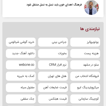
فرهنگ اهدای خون باید نسل به نسل منتقل شود
نیازمندی ها
یوتوبروکرز
جراحی بینی
خرید گوشی شیائومی
هزینه پست
بخورات
دانلود آهنگ جدید
سئو در مشهد
نرم افزار CRM
webone.co
فروشگاه انتخاب من
هتل های تهران
کمک به خیریه
میکروبلیدینگ ابرو
قیمت ضایعات آهن
مفتول سیاه
کوچینگ سازمانی
قیمت هبلکس
جک سقفی