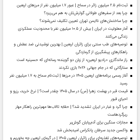
ثبت‌نام ۲.۵ میلیون زائر در سماح | عبور ۱.۷ میلیون نفر از مرز‌های اربعین
چرا بعد از سفرهای طولانی گوارش‌تان به هم می‌ریزد؟
چرا ساختمان‌های ناایمن تهران تعیین تکلیف نمی‌شوند؟
آمار معلولیت در ایران | بیش از ۱۰.۵ میلیون نفر با محدودیت عملکردی
زندگی می‌کنند
توصیه‌های طب سنتی برای زائران اربعین | بهترین نوشیدنی ضد عطش و
راهکارهای پیشگیری از گرمازدگی
راز ماندگاری «رادیو اربعین» از زبان دو گوینده؛ رسانه‌ای که حسینیه است
ستارگانی که در جام جهانی ۲۰۲۶ بازی نکردند
آغاز رسمی برنامه‌های اربعین ۱۴۰۵ در مرز‌ها | ثبت‌نام سماح به ۱.۷ میلیون نفر
رسید
قیمت قبر در بهشت زهرا (س) در سال ۱۴۰۵ چقدر است؟ | نرخ خرید، رزرو و
احیای قبور
چرا گرد و غبار در ایران تشدید شد؟ | حقابه تالاب‌ها مهم‌ترین راهکار مهار
ریزگردهاست
مجازات سنگین برای آدم‌ربایان گوش‌بر
واکسن جدید سرطان پانکراس امیدبخش شد
توصیه‌های تغذیه‌ای برای زائران اربعین ۱۴۰۵ | در گرمای اربعین چه بخوریم و