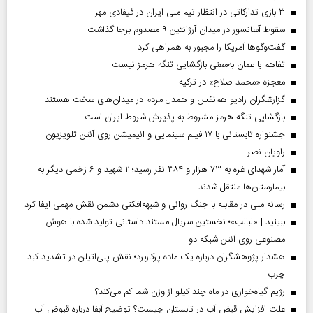
۳ بازی تدارکاتی در انتظار تیم ملی ایران در فیفادی مهر
سقوط آسانسور در میدان آرژانتین ۹ مصدوم برجا گذاشت
گفت‌وگوها آمریکا را مجبور به همراهی کرد
تفاهم با عمان به‌معنی بازگشایی تنگه هرمز نیست
معجزه «محمد صلاح» در ترکیه
گزارشگران رادیو هم‌نفس و همدل مردم در میدان‌های سخت هستند
بازگشایی تنگه هرمز مشروط به پذیرش شروط ایران است
جشنواره تابستانی با ۱۷ فیلم سینمایی و انیمیشن روی آنتن تلویزیون
راویان نصر
آمار شهدای غزه به ۷۳ هزار و ۳۸۴ نفر رسید؛ ۲ شهید و ۶ زخمی دیگر به
بیمارستان‌ها منتقل شدند
رسانه ملی در مقابله با جنگ روانی و شبهه‌افکنی دشمن نقش مهمی ایفا کرد
ببینید | «لبالب»؛ نخستین سریال مستند داستانی تولید شده با هوش
مصنوعی روی آنتن شبکه دو
هشدار پژوهشگران درباره یک ماده پرکاربرد؛ نقش پلی‌اتیلن در تشدید کبد
چرب
رژیم گیاه‌خواری در ماه چند کیلو از وزن شما کم می‌کند؟
علت افزایش قبض آب در تابستان چیست؟ توضیح آبفا درباره قبوض آب