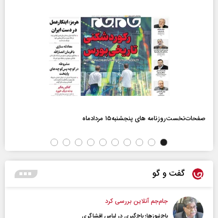
صفحات‌نخست‌روزنامه ها‌ی پنجشنبه‌۱۵ مردادماه
گفت و گو
جام‌جم آنلاین بررسی کرد
باج‌نیوزها؛ باج‌گیری در لباس افشاگری