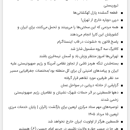
تروریستی
قطعه گمشده پازل کهکشانی‌ها
دربی دوباره خارج از تهران!
همه مردمی که این سختی‌ها را می‌بینند و تحمل می‌کنند، برای ایران و
کشورشان این کاررا انجام می‌دهند
پاسخ قانون به خشونت در قاب اینستاگرام
کالابرگ سه گروه مشمول شارژ شد
تهرانی‌ها امروز منتظر وزش باد و آسمان نیمه‌ابری باشند
بسته‌شدن تنگه هرمز ناشی از تجاوز نظامی آمریکا و رژیم صهیونیستی علیه
ایران و پیامد‌های امنیتی آن برای کل منطقه بود/مختصات جغرافیایی مسیر
مد نظر طرفین، مورد تفاهم قرار گرفته
گزارشی از حادثه دریایی در سواحل عمان
دهها فلسطینی بر اثر حملات شهرک نشینان و نظامیان رژیم صهیونیستی
زخمی شدند
توصیه‌های مهم ستاد مرکزی اربعین برای بازگشت زائران | پایان خدمات مرزی
اربعین ۱۵ مرداد ۱۴۰۵
فلسطین هرگز از اولویت ایران خارج نخواهد شد
هر جا در مسیر حق و ولایت باشیم، در حریم امام حسین (ع) هستیم