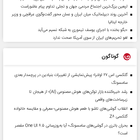
اربعین بزرگ‌ترین اجتماع مردمی جهان و تجلی تداوم پیام عاشوراست
آخرین روند دیپلماتیک میان ایران و عمان محور گفت‌وگوی عراقچی و وزیر
خارجه ایتالیا
«بگو بخند» با اجرای یوسف تیموری به شبکه نسیم می‌آید
لغو تحریم‌های ایران از سوی آمریکا صحت ندارد
گوناگون
گلکسی اس ۲۷ اولترا؛ پیش‌نمایشی از تغییرات بنیادین در پرچمدار بعدی
سامسونگ
رشد خیره‌کننده بازار توکن‌های هوش مصنوعی (AI)؛ از هیجان تا
زیرساخت‌های واقعی
انقلاب گوشی‌های تاشو‌ با طعم هوش مصنوعی؛ معرفی و مقایسه خانواده
گلکسی Z۸
بحران باتری در گوشی‌های سامسونگ؛ آیا به‌روزرسانی One UI ۸.۵ مقصر
است؟