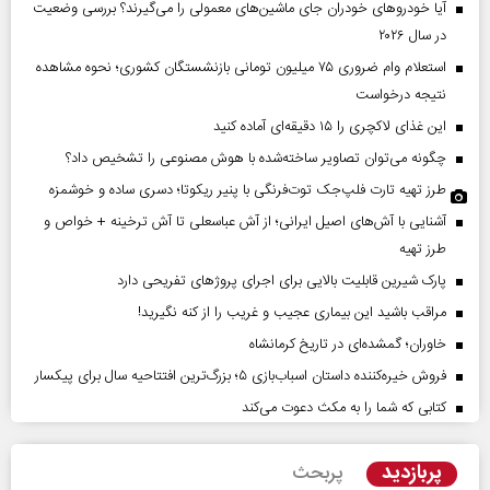
آیا خودروهای خودران جای ماشین‌های معمولی را می‌گیرند؟ بررسی وضعیت
در سال ۲۰۲۶
استعلام وام ضروری ۷۵ میلیون تومانی بازنشستگان کشوری؛ نحوه مشاهده
نتیجه درخواست
این غذای لاکچری را ۱۵ دقیقه‌ای آماده کنید
چگونه می‌توان تصاویر ساخته‌شده با هوش مصنوعی را تشخیص داد؟
طرز تهیه تارت فلپ‌جک توت‌فرنگی با پنیر ریکوتا؛ دسری ساده و خوشمزه
آشنایی با آش‌های اصیل ایرانی؛ از آش عباسعلی تا آش ترخینه + خواص و
طرز تهیه
پارک شیرین قابلیت‌ بالایی برای اجرای پروژهای تفریحی دارد
مراقب باشید این بیماری عجیب و غریب را از کنه نگیرید!
خاوران؛ گمشده‌ای در تاریخ کرمانشاه
فروش خیره‌کننده داستان اسباب‌بازی ۵؛ بزرگ‌ترین افتتاحیه سال برای پیکسار
کتابی که شما را به مکث دعوت می‌کند
پربازدید
پربحث