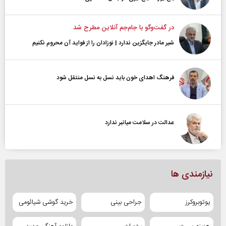
در گفت‌و‌گو با جام‌جم آنلاین مطرح شد
شیر مادر جایگزین ندارد | نوزادان را از فواید آن محروم نکنیم
فرهنگ اهدای خون باید نسل به نسل منتقل شود
عدالت در سلامت میانبر ندارد
نیازمندی ها
یوتوبروکرز
جراحی بینی
خرید گوشی شیائومی