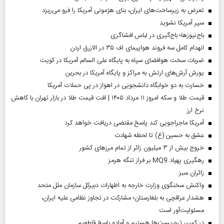
تعرض به زیرساخت‌های ایران، بنای هژمونی آمریکا را فرو می‌ریزد
سپر آمریکا نشوید
باج‌نیوزها؛ باج‌گیری در لباس افشاگری
انهدام کامل سه فروند هواپیمای اف ۳۵ در الازرق اردن
ضربات سخت هوافضای سپاه به پایگاه علی السالم آمریکا در کویت
یورش آرش‌های ارتش به مراکز و پایگاه‌ آمریکا در بحرین
خسارت به دو خوابگاه دانشجویی در اهواز در پی حملات آمریکا
قیمت طلا و سکه امروز ۱۱ مرداد ۱۴۰۵ | افت قیمت طلا در بازار تهران با کاهش
نرخ ارز
آمریکا ماجراجویی کند پاسخ مقتضی دریافت خواهد کرد
عشق به حسین (ع) تا لحظه شهادت
خروج بیش از ۳ میلیون زائر از تمام مرز‌های کشور
رهگیری پهپاد MQ9 بر فراز تنگه هرمز
‌زائران سبز
واکنش سخنگوی وزارت خارجه به اظهارات دبیرکل سازمان ملل متحد
هشدار عراقچی به بلغارستان؛ مشارکت در تجاوز نظامی علیه ایران،
مسئولیت‌آور است
در کمین تروریست‌ها هستیم و آماده پاسخ قاطعیم