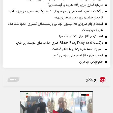
سرمایه‌گذاری برای رفاه؛ هزینه یا آینده‌سازی؟
بازگشت مسعود شصت‌چی با دردسر‌های تازه؛ از شایعه حضور در میز مذاکره
تا پایان فیلمبرداری «مرد سه‌هزارچهره»
استعلام وام ضروری ۷۵ میلیون تومانی بازنشستگان کشوری؛ نحوه مشاهده
نتیجه درخواست
اجیر کردن قاتل برای کشتن همسر!
بازگشت Black Flag Resynced خبری جذاب برای دوستداران بازی
معجزه، نقشه شوهرکشی را ناکام گذاشت
توصیه‌های هلال‌احمر برای روز‌های گرم
جام‌جهانی مهاجران
ویدئو