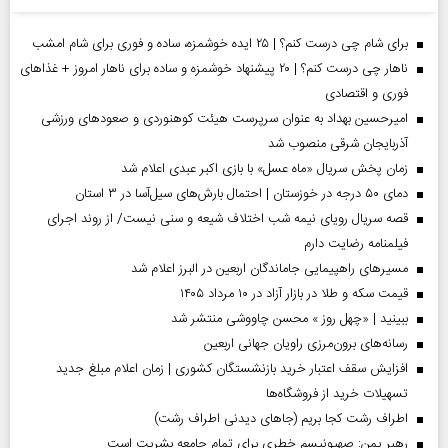
برای شام چی درست کنم؟ | ۲۵ ایده خوشمزه، ساده و فوری برای شام امشب
ناهار چی درست کنم؟ | ۲۰ پیشنهاد خوشمزه و ساده برای ناهار امروز + غذاهای
فوری و اقتصادی
امیرحسین بهداد به عنوان سرپرست هیئت کوهنوردی و صعودهای ورزشی
آذربایجان شرقی منصوب شد
زمان پخش سریال «ماه عسل» با بازی اکبر عبدی اعلام شد
دمای ۵۰ درجه در خوزستان | احتمال بارش‌های سیل‌آسا در ۳ استان
قصه سریال رویای نیمه شب اختلاف شیعه و سنی نیست/ از روند اجرای
فیلمنامه رضایت دارم
مسیر‌های راهپیمایی جاماندگان اربعین در البرز اعلام شد
قیمت سکه و طلا در بازار آزاد در ۱۰ مرداد ۱۴۰۵
ببینید | «چهل روز » محسن چاووشی منتشر شد
رسانه‌های برون‌مرزی راویان جهانی اربعین
افزایش سقف اعتبار خرید بازنشستگان کشوری | زمان اعلام مبلغ جدید
تسهیلات خرید از فروشگاه‌ها
اطراف رشت کجا بریم (جاهای دیدنی اطراف رشت)
رهبر یمن: صهیونیسم خطری برای تمام جامعه بشریت است