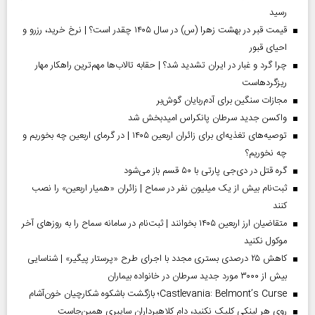
رسید
قیمت قبر در بهشت زهرا (س) در سال ۱۴۰۵ چقدر است؟ | نرخ خرید، رزرو و
احیای قبور
چرا گرد و غبار در ایران تشدید شد؟ | حقابه تالاب‌ها مهم‌ترین راهکار مهار
ریزگردهاست
مجازات سنگین برای آدم‌ربایان گوش‌بر
واکسن جدید سرطان پانکراس امیدبخش شد
توصیه‌های تغذیه‌ای برای زائران اربعین ۱۴۰۵ | در گرمای اربعین چه بخوریم و
چه نخوریم؟
گره قتل در دی‌جی پارتی با ۵۰ قسم باز می‌شود
ثبت‌نام بیش از یک میلیون نفر در سماح | زائران «همیار اربعین» را نصب
کنند
متقاضیان ارز اربعین ۱۴۰۵ بخوانند | ثبت‌نام در سامانه سماح را به روز‌های آخر
موکول نکنید
کاهش ۲۵ درصدی بستری مجدد با اجرای طرح «پرستار پیگیر» | شناسایی
بیش از ۳۰۰۰ مورد جدید سرطان در خانواده بیماران
Castlevania: Belmont’s Curse؛ بازگشت باشکوه شکارچیان خون‌آشام
روی هر لینکی کلیک نکنید، دام کلاهبرداران سایبری همین‌جاست