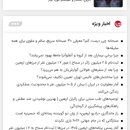
اخبار ویژه
صبحانه چی درست کنم؟ معرفی ۳۰ صبحانه سریع، سالم و مقوی برای همه
سلیقه‌ها
چرا برخی بیماران بعد از کرونا و آنفلوآنزا ماه‌ها بهبود نمی‌یابند؟
ثبت‌نام ۲.۵ میلیون زائر در سماح | عبور ۱.۷ میلیون نفر از مرز‌های اربعین
چرا بعد از سفرهای طولانی گوارش‌تان به هم می‌ریزد؟
چرا ساختمان‌های ناایمن تهران تعیین تکلیف نمی‌شوند؟
آمار معلولیت در ایران | بیش از ۱۰.۵ میلیون نفر با محدودیت عملکردی
زندگی می‌کنند
توصیه‌های طب سنتی برای زائران اربعین | بهترین نوشیدنی ضد عطش و
راهکارهای پیشگیری از گرمازدگی
راز ماندگاری «رادیو اربعین» از زبان دو گوینده؛ رسانه‌ای که حسینیه است
ستارگانی که در جام جهانی ۲۰۲۶ بازی نکردند
آغاز رسمی برنامه‌های اربعین ۱۴۰۵ در مرز‌ها | ثبت‌نام سماح به ۱.۷ میلیون نفر