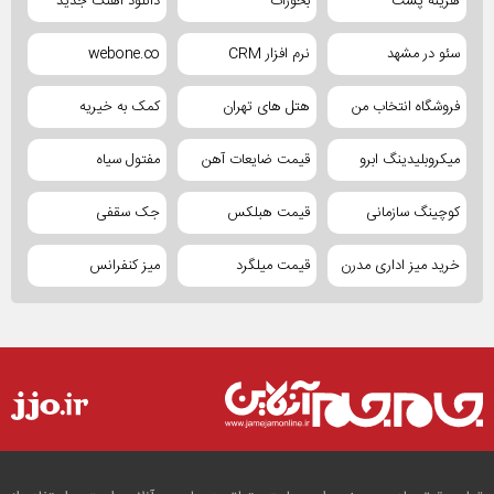
هزینه پست
بخورات
دانلود آهنگ جدید
سئو در مشهد
نرم افزار CRM
webone.co
فروشگاه انتخاب من
هتل های تهران
کمک به خیریه
میکروبلیدینگ ابرو
قیمت ضایعات آهن
مفتول سیاه
کوچینگ سازمانی
قیمت هبلکس
جک سقفی
خرید میز اداری مدرن
قیمت میلگرد
میز کنفرانس