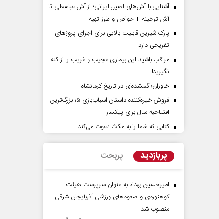
آشنایی با آش‌های اصیل ایرانی؛ از آش عباسعلی تا
آش ترخینه + خواص و طرز تهیه
پارک شیرین قابلیت‌ بالایی برای اجرای پروژهای
تفریحی دارد
مراقب باشید این بیماری عجیب و غریب را از کنه
نگیرید!
خاوران؛ گمشده‌ای در تاریخ کرمانشاه
فروش خیره‌کننده داستان اسباب‌بازی ۵؛ بزرگ‌ترین
راوی حقیقتِ آرامش‌ بخش
روز روایتگران حقیقت
افتتاحیه سال برای پیکسار
کتابی که شما را به مکث دعوت می‌کند
دکتر حسین قرایی - مدیر کل روابط
رسانه ملی
پربازدید
پربحث
امیرحسین بهداد به عنوان سرپرست هیئت
کوهنوردی و صعودهای ورزشی آذربایجان شرقی
منصوب شد