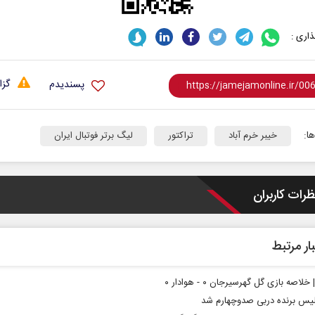
اری :
گزا
پسندیدم
ا:
خیبر خرم آباد
تراکتور
لیگ برتر فوتبال ایران
ظرات کاربران
ار مرتبط
 خلاصه بازی گل گهرسیرجان ۰ - هوادار ۰
یس برنده دربی صدوچهارم شد