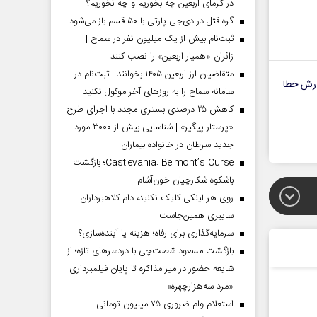
در گرمای اربعین چه بخوریم و چه نخوریم؟
گره قتل در دی‌جی پارتی با ۵۰ قسم باز می‌شود
ثبت‌نام بیش از یک میلیون نفر در سماح |
زائران «همیار اربعین» را نصب کنند
متقاضیان ارز اربعین ۱۴۰۵ بخوانند | ثبت‌نام در
رش خطا
سامانه سماح را به روز‌های آخر موکول نکنید
کاهش ۲۵ درصدی بستری مجدد با اجرای طرح
«پرستار پیگیر» | شناسایی بیش از ۳۰۰۰ مورد
جدید سرطان در خانواده بیماران
Castlevania: Belmont’s Curse؛ بازگشت
باشکوه شکارچیان خون‌آشام
روی هر لینکی کلیک نکنید، دام کلاهبرداران
سایبری همین‌جاست
سرمایه‌گذاری برای رفاه؛ هزینه یا آینده‌سازی؟
بازگشت مسعود شصت‌چی با دردسر‌های تازه؛ از
شایعه حضور در میز مذاکره تا پایان فیلمبرداری
«مرد سه‌هزارچهره»
استعلام وام ضروری ۷۵ میلیون تومانی