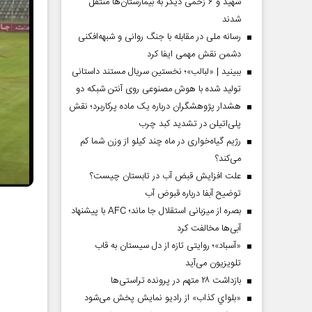
شهید و ۶ زخمی دیگر به بیمارستان‌ها منتقل
شدند
رسانه ملی در مقابله با جنگ روانی و شبهه‌افکنی
دشمن نقش مهمی ایفا کرد
ببینید | «لبالب»؛ نخستین سریال مستند داستانی
تولید شده با هوش مصنوعی روی آنتن شبکه دو
هشدار پژوهشگران درباره یک ماده پرکاربرد؛ نقش
پلی‌اتیلن در تشدید کبد چرب
رژیم گیاه‌خواری در ماه چند کیلو از وزن شما کم
می‌کند؟
علت افزایش قبض آب در تابستان چیست؟
توضیح آبفا درباره قبوض آب
بصره از میزبانی استقلال جا ماند؛ AFC با پیشنهاد
آبی‌ها مخالفت کرد
«آسباد»؛ روایتی تازه از دل سیستان به قاب
تلویزیون می‌آید
بازداشت ۲۸ متهم در پرونده تراستی‌ها
«بلواي کذاب» از رادیو نمایش پخش می‌شود