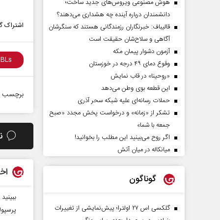
هوش مصنوعی ویروس‌های جدید ساخت؛
دانشمندان درباره آینده چه هشداری می‌دهند؟
اشتراک گذ
قالیباف: خبرنگاران رزمندگانی هستند که سنگرشان
آگاهی و سلاح‌شان حقیقت است
آزمون دشوار پیمان مکه
وقوع دمای ۴۹ درجه در خوزستان
«روحینا» در قاب نمایش
این قطعه بوی وطن می‌دهد
برچسب ه
حملات رسانه‌ای علیه شبکه سحر آذری
تشکر از «زمانه» و درخواست پخش مجدد «صبح
جمعه با شما»
ن
اگر روح می‌بینید این مطلب را بخوانید!
میانکاله در میان آتش
اخب
گوناگون
ببینید |
گلکسی اس ۲۷ اولترا؛ پیش‌نمایشی از تغییرات
پرسپول