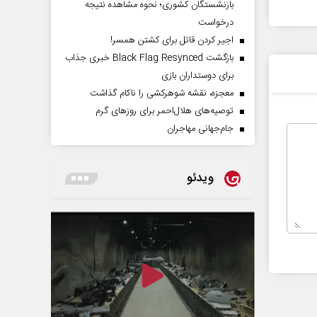
بازنشستگان کشوری؛ نحوه مشاهده نتیجه
درخواست
اجیر کردن قاتل برای کشتن همسر!
بازگشت Black Flag Resynced خبری جذاب
برای دوستداران بازی
معجزه، نقشه شوهرکشی را ناکام گذاشت
توصیه‌های هلال‌احمر برای روز‌های گرم
جام‌جهانی مهاجران
ویدئو