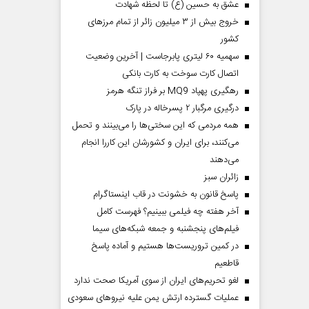
عشق به حسین (ع) تا لحظه شهادت
خروج بیش از ۳ میلیون زائر از تمام مرز‌های
کشور
سهمیه ۶۰ لیتری پابرجاست | آخرین وضعیت
اتصال کارت سوخت به کارت بانکی
رهگیری پهپاد MQ9 بر فراز تنگه هرمز
درگیری مرگبار ۲ پسرخاله در پارک
همه مردمی که این سختی‌ها را می‌بینند و تحمل
می‌کنند، برای ایران و کشورشان این کاررا انجام
می‌دهند
‌زائران سبز
پاسخ قانون به خشونت در قاب اینستاگرام
آخر هفته چه فیلمی ببینیم؟ فهرست کامل
فیلم‌های پنجشنبه و جمعه شبکه‌های سیما
در کمین تروریست‌ها هستیم و آماده پاسخ
قاطعیم
لغو تحریم‌های ایران از سوی آمریکا صحت ندارد
عملیات گسترده ارتش یمن علیه نیروهای سعودی