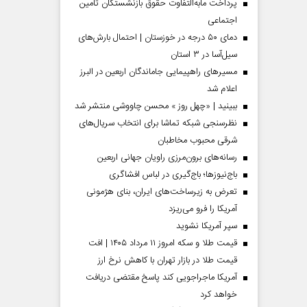
پرداخت مابه‌التفاوت حقوق بازنشستگان تأمین
اجتماعی
دمای ۵۰ درجه در خوزستان | احتمال بارش‌های
سیل‌آسا در ۳ استان
مسیر‌های راهپیمایی جاماندگان اربعین در البرز
اعلام شد
ببینید | «چهل روز » محسن چاووشی منتشر شد
نظرسنجی شبکه تماشا برای انتخاب سریال‌های
شرقی محبوب مخاطبان
رسانه‌های برون‌مرزی راویان جهانی اربعین
باج‌نیوزها؛ باج‌گیری در لباس افشاگری
 مردادماه
صفحات نخست‌روزنامه‌ها‌ی‌چهارشنبه‌۷‌مردادماه
صفحات 
تعرض به زیرساخت‌های ایران، بنای هژمونی
آمریکا را فرو می‌ریزد
سپر آمریکا نشوید
قیمت طلا و سکه امروز ۱۱ مرداد ۱۴۰۵ | افت
قیمت طلا در بازار تهران با کاهش نرخ ارز
آمریکا ماجراجویی کند پاسخ مقتضی دریافت
خواهد کرد