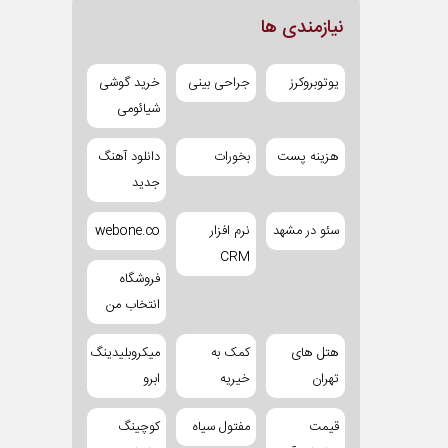
نیازمندی ها
یوتوبروکرز
جراحی بینی
خرید گوشی
شیائومی
هزینه پست
بخورات
دانلود آهنگ
جدید
سئو در مشهد
نرم افزار
webone.co
CRM
فروشگاه
انتخاب من
هتل های
کمک به
میکروبلیدینگ
تهران
خیریه
ابرو
قیمت
مفتول سیاه
کوچینگ