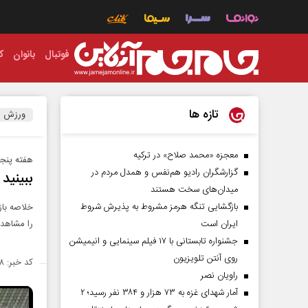
فوتبال
بانوان
ک
تازه ها
ورزش
معجزه «محمد صلاح» در ترکیه
هفته پنجم
گزارشگران رادیو هم‌نفس و همدل مردم در
ببینید | 
میدان‌های سخت هستند
بازگشایی تنگه هرمز مشروط به پذیرش شروط
خلاصه باز
ایران است
را مشاهده
جشنواره تابستانی با ۱۷ فیلم سینمایی و انیمیشن
روی آنتن تلویزیون
کد خبر: ۱۴۷۳۶۰۸
راویان نصر
آمار شهدای غزه به ۷۳ هزار و ۳۸۴ نفر رسید؛ ۲