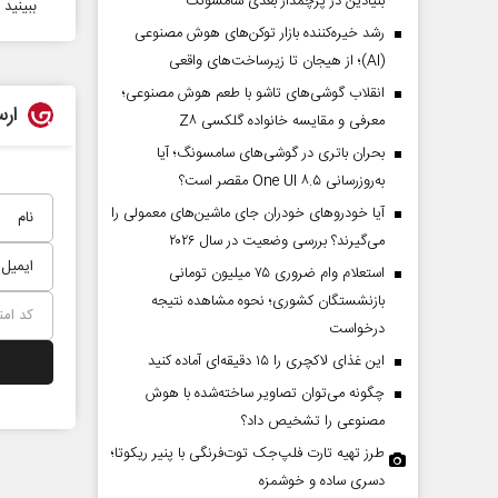
بنیادین در پرچمدار بعدی سامسونگ
ببینید | خ
رشد خیره‌کننده بازار توکن‌های هوش مصنوعی
(AI)؛ از هیجان تا زیرساخت‌های واقعی
انقلاب گوشی‌های تاشو‌ با طعم هوش مصنوعی؛
ارس
معرفی و مقایسه خانواده گلکسی Z۸
بحران باتری در گوشی‌های سامسونگ؛ آیا
به‌روزرسانی One UI ۸.۵ مقصر است؟
آیا خودروهای خودران جای ماشین‌های معمولی را
می‌گیرند؟ بررسی وضعیت در سال ۲۰۲۶
استعلام وام ضروری ۷۵ میلیون تومانی
بازنشستگان کشوری؛ نحوه مشاهده نتیجه
درخواست
این غذای لاکچری را ۱۵ دقیقه‌ای آماده کنید
چگونه می‌توان تصاویر ساخته‌شده با هوش
مصنوعی را تشخیص داد؟
طرز تهیه تارت فلپ‌جک توت‌فرنگی با پنیر ریکوتا؛
دسری ساده و خوشمزه