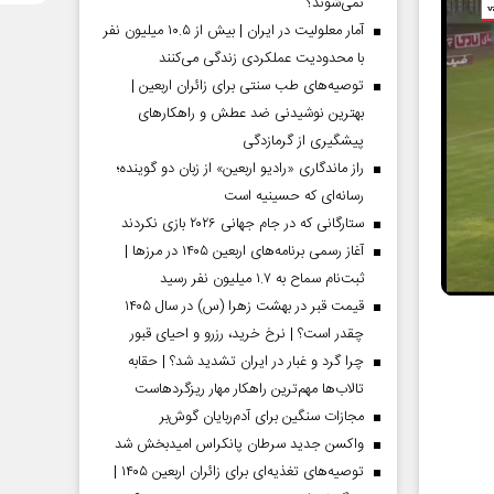
نمی‌شوند؟
آمار معلولیت در ایران | بیش از ۱۰.۵ میلیون نفر
با محدودیت عملکردی زندگی می‌کنند
توصیه‌های طب سنتی برای زائران اربعین |
بهترین نوشیدنی ضد عطش و راهکارهای
پیشگیری از گرمازدگی
راز ماندگاری «رادیو اربعین» از زبان دو گوینده؛
رسانه‌ای که حسینیه است
ستارگانی که در جام جهانی ۲۰۲۶ بازی نکردند
آغاز رسمی برنامه‌های اربعین ۱۴۰۵ در مرز‌ها |
ثبت‌نام سماح به ۱.۷ میلیون نفر رسید
قیمت قبر در بهشت زهرا (س) در سال ۱۴۰۵
چقدر است؟ | نرخ خرید، رزرو و احیای قبور
چرا گرد و غبار در ایران تشدید شد؟ | حقابه
تالاب‌ها مهم‌ترین راهکار مهار ریزگردهاست
مجازات سنگین برای آدم‌ربایان گوش‌بر
واکسن جدید سرطان پانکراس امیدبخش شد
توصیه‌های تغذیه‌ای برای زائران اربعین ۱۴۰۵ |