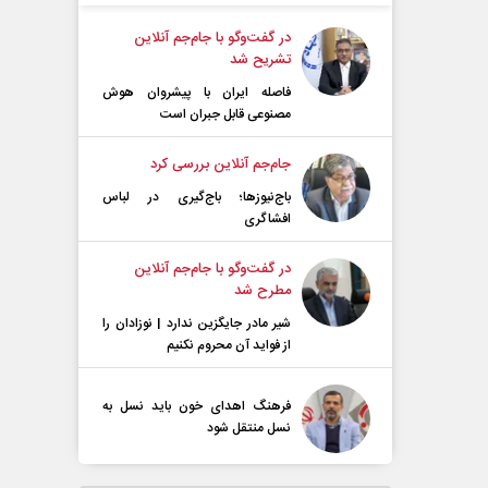
در گفت‌و‌گو با جام‌جم آنلاین
تشریح شد
فاصله ایران با پیشرو‌ان هوش
مصنوعی قابل جبران است
جام‌جم آنلاین بررسی کرد
باج‌نیوزها؛ باج‌گیری در لباس
افشاگری
در گفت‌و‌گو با جام‌جم آنلاین
مطرح شد
شیر مادر جایگزین ندارد | نوزادان را
از فواید آن محروم نکنیم
فرهنگ اهدای خون باید نسل به
نسل منتقل شود