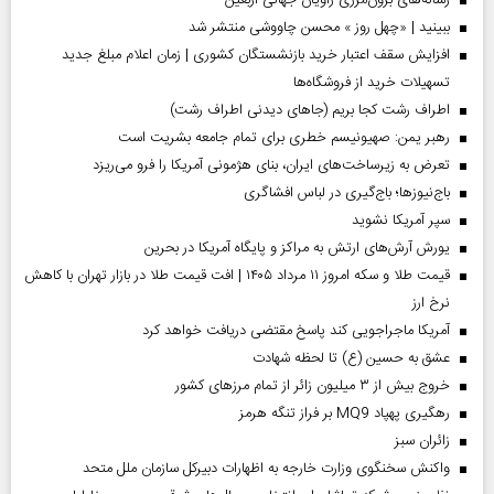
رسانه‌های برون‌مرزی راویان جهانی اربعین
ببینید | «چهل روز » محسن چاووشی منتشر شد
افزایش سقف اعتبار خرید بازنشستگان کشوری | زمان اعلام مبلغ جدید
تسهیلات خرید از فروشگاه‌ها
اطراف رشت کجا بریم (جاهای دیدنی اطراف رشت)
رهبر یمن: صهیونیسم خطری برای تمام جامعه بشریت است
تعرض به زیرساخت‌های ایران، بنای هژمونی آمریکا را فرو می‌ریزد
باج‌نیوزها؛ باج‌گیری در لباس افشاگری
سپر آمریکا نشوید
یورش آرش‌های ارتش به مراکز و پایگاه‌ آمریکا در بحرین
قیمت طلا و سکه امروز ۱۱ مرداد ۱۴۰۵ | افت قیمت طلا در بازار تهران با کاهش
نرخ ارز
آمریکا ماجراجویی کند پاسخ مقتضی دریافت خواهد کرد
عشق به حسین (ع) تا لحظه شهادت
خروج بیش از ۳ میلیون زائر از تمام مرز‌های کشور
رهگیری پهپاد MQ9 بر فراز تنگه هرمز
‌زائران سبز
واکنش سخنگوی وزارت خارجه به اظهارات دبیرکل سازمان ملل متحد