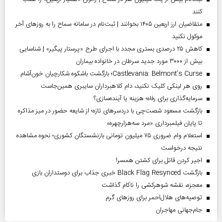
کنند
متقاضیان ارز اربعین ۱۴۰۵ بخوانند | ثبت‌نام در سامانه سماح را به روز‌های آخر
موکول نکنید
کاهش ۲۵ درصدی بستری مجدد با اجرای طرح «پرستار پیگیر» | شناسایی
بیش از ۳۰۰۰ مورد جدید سرطان در خانواده بیماران
Castlevania: Belmont’s Curse؛ بازگشت باشکوه شکارچیان خون‌آشام
روی هر لینکی کلیک نکنید، دام کلاهبرداران سایبری همین‌جاست
سرمایه‌گذاری برای رفاه؛ هزینه یا آینده‌سازی؟
بازگشت مسعود شصت‌چی با دردسر‌های تازه؛ از شایعه حضور در میز مذاکره
تا پایان فیلمبرداری «مرد سه‌هزارچهره»
استعلام وام ضروری ۷۵ میلیون تومانی بازنشستگان کشوری؛ نحوه مشاهده
نتیجه درخواست
اجیر کردن قاتل برای کشتن همسر!
بازگشت Black Flag Resynced خبری جذاب برای دوستداران بازی
معجزه، نقشه شوهرکشی را ناکام گذاشت
توصیه‌های هلال‌احمر برای روز‌های گرم
جام‌جهانی مهاجران