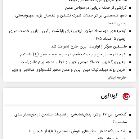
مد نظر طرفین، مورد تفاهم قرار گرفته
گزارشی از حادثه دریایی در سواحل عمان
دهها فلسطینی بر اثر حملات شهرک نشینان و نظامیان رژیم صهیونیستی
زخمی شدند
توصیه‌های مهم ستاد مرکزی اربعین برای بازگشت زائران | پایان خدمات مرزی
اربعین ۱۵ مرداد ۱۴۰۵
فلسطین هرگز از اولویت ایران خارج نخواهد شد
هر جا در مسیر حق و ولایت باشیم، در حریم امام حسین (ع) هستیم
اربعین بزرگ‌ترین اجتماع مردمی جهان و تجلی تداوم پیام عاشوراست
آخرین روند دیپلماتیک میان ایران و عمان محور گفت‌وگوی عراقچی و وزیر
خارجه ایتالیا
گوناگون
گلکسی اس ۲۷ اولترا؛ پیش‌نمایشی از تغییرات بنیادین در پرچمدار بعدی
سامسونگ
رشد خیره‌کننده بازار توکن‌های هوش مصنوعی (AI)؛ از هیجان تا