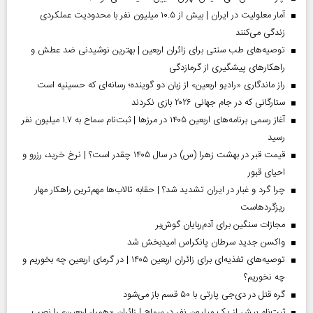
آمار معلولیت در ایران | بیش از ۱۰.۵ میلیون نفر با محدودیت عملکردی
زندگی می‌کنند
توصیه‌های طب سنتی برای زائران اربعین | بهترین نوشیدنی ضد عطش و
راهکارهای پیشگیری از گرمازدگی
راز ماندگاری «رادیو اربعین» از زبان دو گوینده؛ رسانه‌ای که حسینیه است
ستارگانی که در جام جهانی ۲۰۲۶ بازی نکردند
آغاز رسمی برنامه‌های اربعین ۱۴۰۵ در مرز‌ها | ثبت‌نام سماح به ۱.۷ میلیون نفر
رسید
قیمت قبر در بهشت زهرا (س) در سال ۱۴۰۵ چقدر است؟ | نرخ خرید، رزرو و
احیای قبور
چرا گرد و غبار در ایران تشدید شد؟ | حقابه تالاب‌ها مهم‌ترین راهکار مهار
ریزگردهاست
مجازات سنگین برای آدم‌ربایان گوش‌بر
واکسن جدید سرطان پانکراس امیدبخش شد
توصیه‌های تغذیه‌ای برای زائران اربعین ۱۴۰۵ | در گرمای اربعین چه بخوریم و
چه نخوریم؟
گره قتل در دی‌جی پارتی با ۵۰ قسم باز می‌شود
ثبت‌نام بیش از یک میلیون نفر در سماح | زائران «همیار اربعین» را نصب