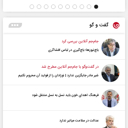
گفت و گو
جام‌جم آنلاین بررسی کرد
باج‌نیوزها؛ باج‌گیری در لباس افشاگری
در گفت‌و‌گو با جام‌جم آنلاین مطرح شد
شیر مادر جایگزین ندارد | نوزادان را از فواید آن محروم نکنیم
فرهنگ اهدای خون باید نسل به نسل منتقل شود
عدالت در سلامت میانبر ندارد