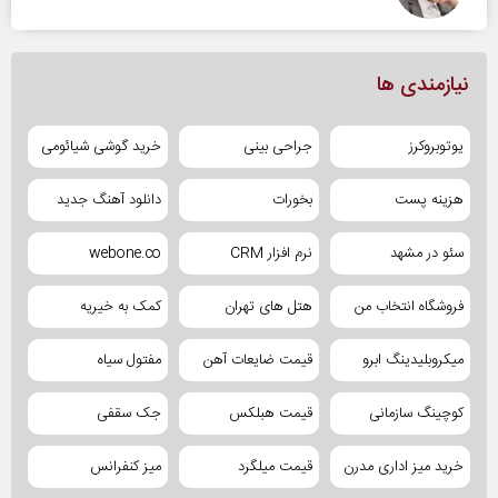
نیازمندی ها
یوتوبروکرز
جراحی بینی
خرید گوشی شیائومی
هزینه پست
بخورات
دانلود آهنگ جدید
سئو در مشهد
نرم افزار CRM
webone.co
فروشگاه انتخاب من
هتل های تهران
کمک به خیریه
میکروبلیدینگ ابرو
قیمت ضایعات آهن
مفتول سیاه
کوچینگ سازمانی
قیمت هبلکس
جک سقفی
خرید میز اداری مدرن
قیمت میلگرد
میز کنفرانس