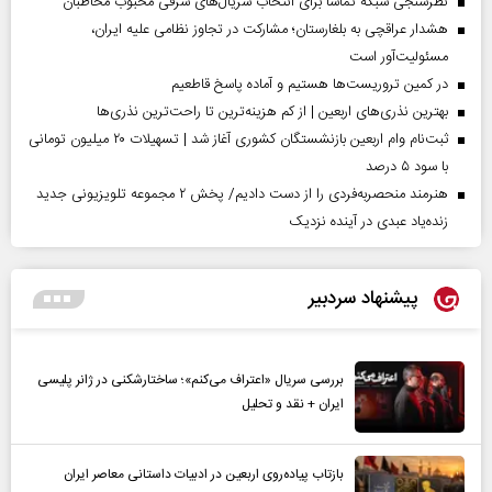
نظرسنجی شبکه تماشا برای انتخاب سریال‌های شرقی محبوب مخاطبان
هشدار عراقچی به بلغارستان؛ مشارکت در تجاوز نظامی علیه ایران،
مسئولیت‌آور است
در کمین تروریست‌ها هستیم و آماده پاسخ قاطعیم
بهترین نذری‌های اربعین | از کم هزینه‌ترین تا راحت‌ترین نذری‌ها
ثبت‌نام وام اربعین بازنشستگان کشوری آغاز شد | تسهیلات ۲۰ میلیون تومانی
با سود ۵ درصد
هنرمند منحصر‌به‌فردی را از دست دادیم/ پخش ۲ مجموعه تلویزیونی جدید
زنده‌یاد عبدی در آینده نزدیک
پیشنهاد سردبیر
بررسی سریال «اعتراف می‌کنم»؛ ساختارشکنی در ژانر پلیسی
ایران + نقد و تحلیل
بازتاب پیاده‌روی اربعین در ادبیات داستانی معاصر ایران