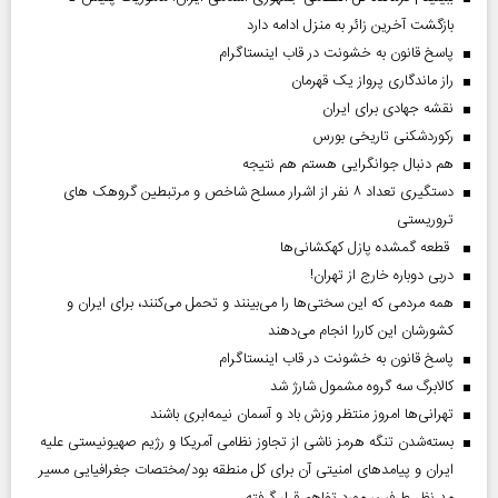
بازگشت آخرین زائر به منزل ادامه دارد
پاسخ قانون به خشونت در قاب اینستاگرام
راز ماندگاری پرواز یک قهرمان
نقشه جهادی برای ایران
رکوردشکنی تاریخی بورس
هم دنبال جوانگرایی هستم هم نتیجه
دستگیری تعداد ۸ نفر از اشرار مسلح شاخص و مرتبطین گروهک های
تروریستی
قطعه گمشده پازل کهکشانی‌ها
دربی دوباره خارج از تهران!
همه مردمی که این سختی‌ها را می‌بینند و تحمل می‌کنند، برای ایران و
کشورشان این کاررا انجام می‌دهند
پاسخ قانون به خشونت در قاب اینستاگرام
کالابرگ سه گروه مشمول شارژ شد
تهرانی‌ها امروز منتظر وزش باد و آسمان نیمه‌ابری باشند
بسته‌شدن تنگه هرمز ناشی از تجاوز نظامی آمریکا و رژیم صهیونیستی علیه
ایران و پیامد‌های امنیتی آن برای کل منطقه بود/مختصات جغرافیایی مسیر