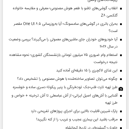
زیرساخت‌های واقعی
انقلاب گوشی‌های تاشو‌ با طعم هوش مصنوعی؛ معرفی و مقایسه خانواده
گلکسی Z۸
بحران باتری در گوشی‌های سامسونگ؛ آیا به‌روزرسانی One UI ۸.۵ مقصر
است؟
آیا خودروهای خودران جای ماشین‌های معمولی را می‌گیرند؟ بررسی وضعیت
در سال ۲۰۲۶
استعلام وام ضروری ۷۵ میلیون تومانی بازنشستگان کشوری؛ نحوه مشاهده
نتیجه درخواست
این غذای لاکچری را ۱۵ دقیقه‌ای آماده کنید
چگونه می‌توان تصاویر ساخته‌شده با هوش مصنوعی را تشخیص داد؟
طرز تهیه تارت فلپ‌جک توت‌فرنگی با پنیر ریکوتا؛ دسری ساده و خوشمزه
آشنایی با آش‌های اصیل ایرانی؛ از آش عباسعلی تا آش ترخینه + خواص و
طرز تهیه
پارک شیرین قابلیت‌ بالایی برای اجرای پروژهای تفریحی دارد
مراقب باشید این بیماری عجیب و غریب را از کنه نگیرید!
خاوران؛ گمشده‌ای در تاریخ کرمانشاه