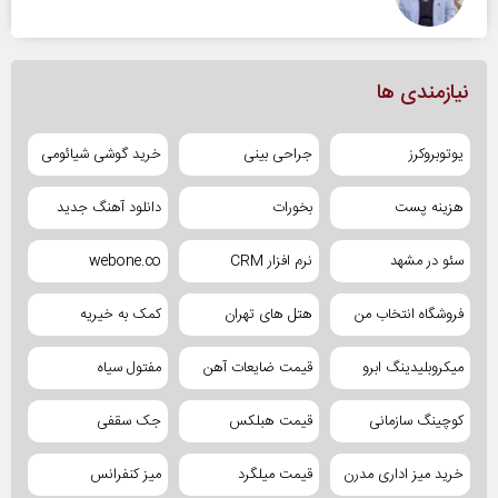
نیازمندی ها
یوتوبروکرز
جراحی بینی
خرید گوشی شیائومی
هزینه پست
بخورات
دانلود آهنگ جدید
سئو در مشهد
نرم افزار CRM
webone.co
فروشگاه انتخاب من
هتل های تهران
کمک به خیریه
میکروبلیدینگ ابرو
قیمت ضایعات آهن
مفتول سیاه
کوچینگ سازمانی
قیمت هبلکس
جک سقفی
خرید میز اداری مدرن
قیمت میلگرد
میز کنفرانس