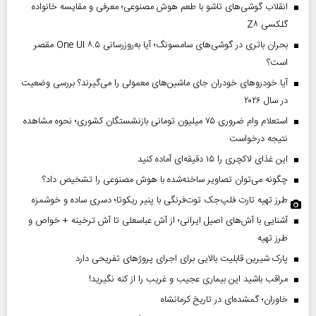
انقلاب گوشی‌های تاشو‌ با طعم هوش مصنوعی؛ معرفی و مقایسه خانواده
گلکسی Z۸
بحران باتری در گوشی‌های سامسونگ؛ آیا به‌روزرسانی One UI ۸.۵ مقصر
است؟
آیا خودروهای خودران جای ماشین‌های معمولی را می‌گیرند؟ بررسی وضعیت
در سال ۲۰۲۶
استعلام وام ضروری ۷۵ میلیون تومانی بازنشستگان کشوری؛ نحوه مشاهده
نتیجه درخواست
این غذای لاکچری را ۱۵ دقیقه‌ای آماده کنید
چگونه می‌توان تصاویر ساخته‌شده با هوش مصنوعی را تشخیص داد؟
طرز تهیه تارت فلپ‌جک توت‌فرنگی با پنیر ریکوتا؛ دسری ساده و خوشمزه
آشنایی با آش‌های اصیل ایرانی؛ از آش عباسعلی تا آش ترخینه + خواص و
طرز تهیه
پارک شیرین قابلیت‌ بالایی برای اجرای پروژهای تفریحی دارد
مراقب باشید این بیماری عجیب و غریب را از کنه نگیرید!
خاوران؛ گمشده‌ای در تاریخ کرمانشاه