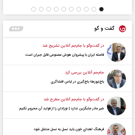
گفت و گو
در گفت‌و‌گو با جام‌جم آنلاین تشریح شد
فاصله ایران با پیشرو‌ان هوش مصنوعی قابل جبران است
جام‌جم آنلاین بررسی کرد
باج‌نیوزها؛ باج‌گیری در لباس افشاگری
در گفت‌و‌گو با جام‌جم آنلاین مطرح شد
شیر مادر جایگزین ندارد | نوزادان را از فواید آن محروم نکنیم
فرهنگ اهدای خون باید نسل به نسل منتقل شود