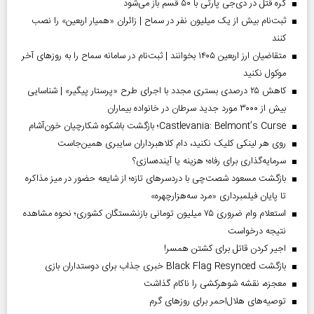
گره قتل در دی‌جی پارتی با ۵۰ قسم باز می‌شود
ثبت‌نام بیش از یک میلیون نفر در سماح | زائران «همیار اربعین» را نصب
کنند
متقاضیان ارز اربعین ۱۴۰۵ بخوانند | ثبت‌نام در سامانه سماح را به روز‌های آخر
موکول نکنید
کاهش ۲۵ درصدی بستری مجدد با اجرای طرح «پرستار پیگیر» | شناسایی
بیش از ۳۰۰۰ مورد جدید سرطان در خانواده بیماران
Castlevania: Belmont’s Curse؛ بازگشت باشکوه شکارچیان خون‌آشام
روی هر لینکی کلیک نکنید، دام کلاهبرداران سایبری همین‌جاست
سرمایه‌گذاری برای رفاه؛ هزینه یا آینده‌سازی؟
بازگشت مسعود شصت‌چی با دردسر‌های تازه؛ از شایعه حضور در میز مذاکره
تا پایان فیلمبرداری «مرد سه‌هزارچهره»
استعلام وام ضروری ۷۵ میلیون تومانی بازنشستگان کشوری؛ نحوه مشاهده
نتیجه درخواست
اجیر کردن قاتل برای کشتن همسر!
بازگشت Black Flag Resynced خبری جذاب برای دوستداران بازی
معجزه، نقشه شوهرکشی را ناکام گذاشت
توصیه‌های هلال‌احمر برای روز‌های گرم