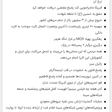
نرخ ارز
آمریکا ماجراجویی کند پاسخ مقتضی دریافت خواهد کرد
عشق به حسین (ع) تا لحظه شهادت
خروج بیش از ۳ میلیون زائر از تمام مرز‌های کشور
سهمیه ۶۰ لیتری پابرجاست | آخرین وضعیت اتصال کارت سوخت به کارت
بانکی
رهگیری پهپاد MQ9 بر فراز تنگه هرمز
درگیری مرگبار ۲ پسرخاله در پارک
همه مردمی که این سختی‌ها را می‌بینند و تحمل می‌کنند، برای ایران و
کشورشان این کاررا انجام می‌دهند
‌زائران سبز
پاسخ قانون به خشونت در قاب اینستاگرام
در کمین تروریست‌ها هستیم و آماده پاسخ قاطعیم
لغو تحریم‌های ایران از سوی آمریکا صحت ندارد
آخر هفته چه فیلمی ببینیم؟ فهرست کامل فیلم‌های پنجشنبه و جمعه
شبکه‌های سیما
عملیات گسترده ارتش یمن علیه نیروهای سعودی
ویژه‌برنامه‌های اربعین شبکه‌های سیما اعلام شد؛ از ارتباط زنده با کربلا تا روایت