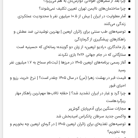
چرا بعد از سفرهای طولانی گوارش‌تان به هم می‌ریزد؟
چرا ساختمان‌های ناایمن تهران تعیین تکلیف نمی‌شوند؟
آمار معلولیت در ایران | بیش از ۱۰.۵ میلیون نفر با محدودیت عملکردی
زندگی می‌کنند
توصیه‌های طب سنتی برای زائران اربعین | بهترین نوشیدنی ضد عطش و
راهکارهای پیشگیری از گرمازدگی
راز ماندگاری «رادیو اربعین» از زبان دو گوینده؛ رسانه‌ای که حسینیه است
ستارگانی که در جام جهانی ۲۰۲۶ بازی نکردند
آغاز رسمی برنامه‌های اربعین ۱۴۰۵ در مرز‌ها | ثبت‌نام سماح به ۱.۷ میلیون نفر
رسید
قیمت قبر در بهشت زهرا (س) در سال ۱۴۰۵ چقدر است؟ | نرخ خرید، رزرو و
احیای قبور
چرا گرد و غبار در ایران تشدید شد؟ | حقابه تالاب‌ها مهم‌ترین راهکار مهار
ریزگردهاست
مجازات سنگین برای آدم‌ربایان گوش‌بر
واکسن جدید سرطان پانکراس امیدبخش شد
توصیه‌های تغذیه‌ای برای زائران اربعین ۱۴۰۵ | در گرمای اربعین چه بخوریم و
چه نخوریم؟