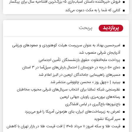
فروش خیره‌کننده داستان اسباب‌بازی ۵؛ بزرگ‌ترین افتتاحیه سال برای پیکسار
کتابی که شما را به مکث دعوت می‌کند
پربازدید
پربحث
امیرحسین بهداد به عنوان سرپرست هیئت کوهنوردی و صعودهای ورزشی
آذربایجان شرقی منصوب شد
پرداخت مابه‌التفاوت حقوق بازنشستگان تأمین اجتماعی
دمای ۵۰ درجه در خوزستان | احتمال بارش‌های سیل‌آسا در ۳ استان
مسیر‌های راهپیمایی جاماندگان اربعین در البرز اعلام شد
ببینید | «چهل روز » محسن چاووشی منتشر شد
نظرسنجی شبکه تماشا برای انتخاب سریال‌های شرقی محبوب مخاطبان
رسانه‌های برون‌مرزی راویان جهانی اربعین
باج‌نیوزها؛ باج‌گیری در لباس افشاگری
تعرض به زیرساخت‌های ایران، بنای هژمونی آمریکا را فرو می‌ریزد
سپر آمریکا نشوید
قیمت طلا و سکه امروز ۱۱ مرداد ۱۴۰۵ | افت قیمت طلا در بازار تهران با کاهش