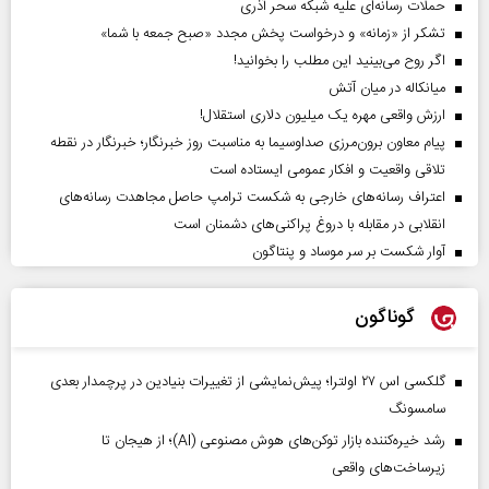
حملات رسانه‌ای علیه شبکه سحر آذری
تشکر از «زمانه» و درخواست پخش مجدد «صبح جمعه با شما»
اگر روح می‌بینید این مطلب را بخوانید!
میانکاله در میان آتش
ارزش واقعی مهره یک میلیون دلاری استقلال!
پیام معاون برون‌مرزی صداوسیما به مناسبت روز خبرنگار؛ خبرنگار در نقطه
تلاقی واقعیت و افکار عمومی ایستاده است
اعتراف رسانه‌های خارجی به شکست ترامپ حاصل مجاهدت رسانه‌های
انقلابی در مقابله با دروغ پراکنی‌های دشمنان است
آوار شکست بر سر موساد و پنتاگون
گوناگون
گلکسی اس ۲۷ اولترا؛ پیش‌نمایشی از تغییرات بنیادین در پرچمدار بعدی
سامسونگ
رشد خیره‌کننده بازار توکن‌های هوش مصنوعی (AI)؛ از هیجان تا
زیرساخت‌های واقعی