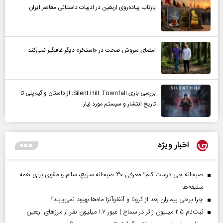
بازتاب پیاده‌روی اربعین در ادبیات داستانی معاصر ایران
امضای سروش صحت در «استخر» دیگر غافلگیر نمی‌کند
بررسی بازی Silent Hill: Townfall؛ از داستان و گیم‌پلی تا
تاریخ انتشار و سیستم مورد نیاز
اخبار ویژه
صبحانه چی درست کنم؟ معرفی ۳۰ صبحانه سریع، سالم و مقوی برای همه
سلیقه‌ها
چرا برخی بیماران بعد از کرونا و آنفلوآنزا ماه‌ها بهبود نمی‌یابند؟
ثبت‌نام ۲.۵ میلیون زائر در سماح | عبور ۱.۷ میلیون نفر از مرز‌های اربعین