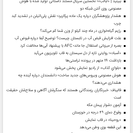
ببینید | «لبالب»؛ نخستین سریال مستند داستانی تولید شده با هوش
مصنوعی روی آنتن شبکه دو
هشدار پژوهشگران درباره یک ماده پرکاربرد؛ نقش پلی‌اتیلن در تشدید کبد
چرب
رژیم گیاه‌خواری در ماه چند کیلو از وزن شما کم می‌کند؟
علت افزایش قبض آب در تابستان چیست؟ توضیح آبفا درباره قبوض آب
بصره از میزبانی استقلال جا ماند؛ AFC با پیشنهاد آبی‌ها مخالفت کرد
«آسباد»؛ روایتی تازه از دل سیستان به قاب تلویزیون می‌آید
بازداشت ۲۸ متهم در پرونده تراستی‌ها
«بلواي کذاب» از رادیو نمایش پخش می‌شود
هوش مصنوعی ویروس‌های جدید ساخت؛ دانشمندان درباره آینده چه
هشداری می‌دهند؟
قالیباف: خبرنگاران رزمندگانی هستند که سنگرشان آگاهی و سلاح‌شان حقیقت
است
آزمون دشوار پیمان مکه
وقوع دمای ۴۹ درجه در خوزستان
«روحینا» در قاب نمایش
این قطعه بوی وطن می‌دهد