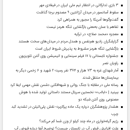
۳ بازی تدارکاتی در انتظار تیم ملی ایران در فیفادی مهر
سقوط آسانسور در میدان آرژانتین ۹ مصدوم برجا گذاشت
گفت‌وگوها آمریکا را مجبور به همراهی کرد
تفاهم با عمان به‌معنی بازگشایی تنگه هرمز نیست
معجزه «محمد صلاح» در ترکیه
گزارشگران رادیو هم‌نفس و همدل مردم در میدان‌های سخت هستند
بازگشایی تنگه هرمز مشروط به پذیرش شروط ایران است
جشنواره تابستانی با ۱۷ فیلم سینمایی و انیمیشن روی آنتن تلویزیون
راویان نصر
آمار شهدای غزه به ۷۳ هزار و ۳۸۴ نفر رسید؛ ۲ شهید و ۶ زخمی دیگر به
بیمارستان‌ها منتقل شدند
رسانه ملی در مقابله با جنگ روانی و شبهه‌افکنی دشمن نقش مهمی ایفا کرد
ببینید | «لبالب»؛ نخستین سریال مستند داستانی تولید شده با هوش
مصنوعی روی آنتن شبکه دو
هشدار پژوهشگران درباره یک ماده پرکاربرد؛ نقش پلی‌اتیلن در تشدید کبد
چرب
رژیم گیاه‌خواری در ماه چند کیلو از وزن شما کم می‌کند؟
علت افزایش قبض آب در تابستان چیست؟ توضیح آبفا درباره قبوض آب