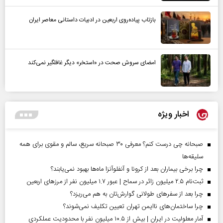
بازتاب پیاده‌روی اربعین در ادبیات داستانی معاصر ایران
امضای سروش صحت در «استخر» دیگر غافلگیر نمی‌کند
اخبار ویژه
صبحانه چی درست کنم؟ معرفی ۳۰ صبحانه سریع، سالم و مقوی برای همه
سلیقه‌ها
چرا برخی بیماران بعد از کرونا و آنفلوآنزا ماه‌ها بهبود نمی‌یابند؟
ثبت‌نام ۲.۵ میلیون زائر در سماح | عبور ۱.۷ میلیون نفر از مرز‌های اربعین
چرا بعد از سفرهای طولانی گوارش‌تان به هم می‌ریزد؟
چرا ساختمان‌های ناایمن تهران تعیین تکلیف نمی‌شوند؟
آمار معلولیت در ایران | بیش از ۱۰.۵ میلیون نفر با محدودیت عملکردی