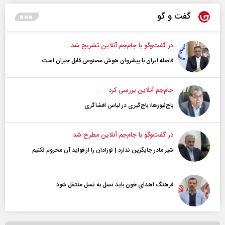
گفت و گو
در گفت‌و‌گو با جام‌جم آنلاین تشریح شد
فاصله ایران با پیشرو‌ان هوش مصنوعی قابل جبران است
جام‌جم آنلاین بررسی کرد
باج‌نیوزها؛ باج‌گیری در لباس افشاگری
در گفت‌و‌گو با جام‌جم آنلاین مطرح شد
شیر مادر جایگزین ندارد | نوزادان را از فواید آن محروم نکنیم
فرهنگ اهدای خون باید نسل به نسل منتقل شود