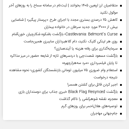
متقاضیان ارز اربعین ۱۴۰۵ بخوانند | ثبت‌نام در سامانه سماح را به روز‌های آخر
موکول نکنید
کاهش ۲۵ درصدی بستری مجدد با اجرای طرح «پرستار پیگیر» | شناسایی
بیش از ۳۰۰۰ مورد جدید سرطان در خانواده بیماران
Castlevania: Belmont’s Curse؛ بازگشت باشکوه شکارچیان خون‌آشام
روی هر لینکی کلیک نکنید، دام کلاهبرداران سایبری همین‌جاست
سرمایه‌گذاری برای رفاه؛ هزینه یا آینده‌سازی؟
بازگشت مسعود شصت‌چی با دردسر‌های تازه؛ از شایعه حضور در میز مذاکره
تا پایان فیلمبرداری «مرد سه‌هزارچهره»
استعلام وام ضروری ۷۵ میلیون تومانی بازنشستگان کشوری؛ نحوه مشاهده
نتیجه درخواست
اجیر کردن قاتل برای کشتن همسر!
بازگشت Black Flag Resynced خبری جذاب برای دوستداران بازی
معجزه، نقشه شوهرکشی را ناکام گذاشت
توصیه‌های هلال‌احمر برای روز‌های گرم
جام‌جهانی مهاجران