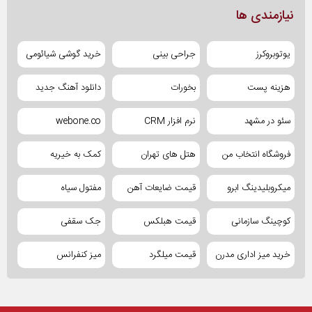
نیازمندی ها
یوتوبروکرز
جراحی بینی
خرید گوشی شیائومی
هزینه پست
بخورات
دانلود آهنگ جدید
سئو در مشهد
نرم افزار CRM
webone.co
فروشگاه انتخاب من
هتل های تهران
کمک به خیریه
میکروبلیدینگ ابرو
قیمت ضایعات آهن
مفتول سیاه
کوچینگ سازمانی
قیمت هبلکس
جک سقفی
خرید میز اداری مدرن
قیمت میلگرد
میز کنفرانس