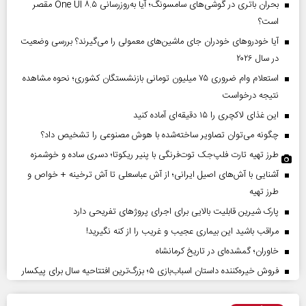
بحران باتری در گوشی‌های سامسونگ؛ آیا به‌روزرسانی One UI ۸.۵ مقصر
است؟
آیا خودروهای خودران جای ماشین‌های معمولی را می‌گیرند؟ بررسی وضعیت
در سال ۲۰۲۶
استعلام وام ضروری ۷۵ میلیون تومانی بازنشستگان کشوری؛ نحوه مشاهده
نتیجه درخواست
این غذای لاکچری را ۱۵ دقیقه‌ای آماده کنید
چگونه می‌توان تصاویر ساخته‌شده با هوش مصنوعی را تشخیص داد؟
طرز تهیه تارت فلپ‌جک توت‌فرنگی با پنیر ریکوتا؛ دسری ساده و خوشمزه
آشنایی با آش‌های اصیل ایرانی؛ از آش عباسعلی تا آش ترخینه + خواص و
طرز تهیه
پارک شیرین قابلیت‌ بالایی برای اجرای پروژهای تفریحی دارد
مراقب باشید این بیماری عجیب و غریب را از کنه نگیرید!
خاوران؛ گمشده‌ای در تاریخ کرمانشاه
فروش خیره‌کننده داستان اسباب‌بازی ۵؛ بزرگ‌ترین افتتاحیه سال برای پیکسار