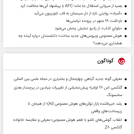
بصره از میزبانی استقلال جا ماند؛ AFC با پیشنهاد آبی‌ها مخالفت کرد
«آسباد»؛ روایتی تازه از دل سیستان به قاب تلویزیون می‌آید
بازداشت ۲۸ متهم در پرونده تراستی‌ها
«بلواي کذاب» از رادیو نمایش پخش می‌شود
هوش مصنوعی ویروس‌های جدید ساخت؛ دانشمندان درباره آینده چه
هشداری می‌دهند؟
گوناگون
معرفی گونه جدید گیاهی چهارمحال و بختیاری در مجله علمی بین المللی
گلکسی اس ۲۷ اولترا؛ پیش‌نمایشی از تغییرات بنیادین در پرچمدار بعدی
سامسونگ
رشد خیره‌کننده بازار توکن‌های هوش مصنوعی (AI)؛ از هیجان تا
زیرساخت‌های واقعی
انقلاب گوشی‌های تاشو‌ با طعم هوش مصنوعی؛ معرفی و مقایسه خانواده
گلکسی Z۸