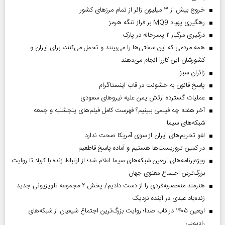
خروج بیش از ۳ میلیون زائر از تمام مرز‌های کشور
رهگیری پهپاد MQ9 بر فراز تنگه هرمز
درگیری مرگبار ۲ پسرخاله در پارک
همه مردمی که این سختی‌ها را می‌بینند و تحمل می‌کنند، برای ایران و
کشورشان این کاررا انجام می‌دهند
‌زائران سبز
پاسخ قانون به خشونت در قاب اینستاگرام
عملیات گسترده ارتش یمن علیه نیروهای سعودی
آخر هفته چه فیلمی ببینیم؟ فهرست کامل فیلم‌های پنجشنبه و جمعه
شبکه‌های سیما
لغو تحریم‌های ایران از سوی آمریکا صحت ندارد
در کمین تروریست‌ها هستیم و آماده پاسخ قاطعیم
ویژه‌برنامه‌های اربعین شبکه‌های سیما اعلام شد؛ از ارتباط زنده با کربلا تا روایت
بزرگ‌ترین اجتماع معنوی جهان
هنرمند منحصر‌به‌فردی را از دست دادیم/ پخش ۲ مجموعه تلویزیونی جدید
زنده‌یاد عبدی در آینده نزدیک
اربعین ۱۴۰۵ در قاب صدا؛ روایت بزرگ‌ترین اجتماع شیعیان از شبکه‌های
رادیویی