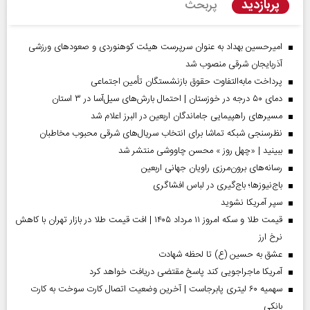
پربازدید
پربحث
امیرحسین بهداد به عنوان سرپرست هیئت کوهنوردی و صعودهای ورزشی
آذربایجان شرقی منصوب شد
پرداخت مابه‌التفاوت حقوق بازنشستگان تأمین اجتماعی
دمای ۵۰ درجه در خوزستان | احتمال بارش‌های سیل‌آسا در ۳ استان
مسیر‌های راهپیمایی جاماندگان اربعین در البرز اعلام شد
نظرسنجی شبکه تماشا برای انتخاب سریال‌های شرقی محبوب مخاطبان
ببینید | «چهل روز » محسن چاووشی منتشر شد
رسانه‌های برون‌مرزی راویان جهانی اربعین
باج‌نیوزها؛ باج‌گیری در لباس افشاگری
سپر آمریکا نشوید
قیمت طلا و سکه امروز ۱۱ مرداد ۱۴۰۵ | افت قیمت طلا در بازار تهران با کاهش
نرخ ارز
عشق به حسین (ع) تا لحظه شهادت
آمریکا ماجراجویی کند پاسخ مقتضی دریافت خواهد کرد
سهمیه ۶۰ لیتری پابرجاست | آخرین وضعیت اتصال کارت سوخت به کارت
بانکی