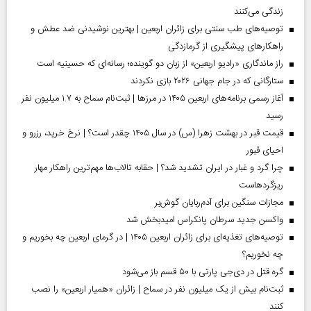
زندگی می‌کنند
توصیه‌های طب سنتی برای زائران اربعین | بهترین نوشیدنی ضد عطش و
راهکارهای پیشگیری از گرمازدگی
راز ماندگاری «رادیو اربعین» از زبان دو گوینده؛ رسانه‌ای که حسینیه است
ستارگانی که در جام جهانی ۲۰۲۶ بازی نکردند
آغاز رسمی برنامه‌های اربعین ۱۴۰۵ در مرز‌ها | ثبت‌نام سماح به ۱.۷ میلیون نفر
رسید
قیمت قبر در بهشت زهرا (س) در سال ۱۴۰۵ چقدر است؟ | نرخ خرید، رزرو و
احیای قبور
چرا گرد و غبار در ایران تشدید شد؟ | حقابه تالاب‌ها مهم‌ترین راهکار مهار
ریزگردهاست
مجازات سنگین برای آدم‌ربایان گوش‌بر
واکسن جدید سرطان پانکراس امیدبخش شد
توصیه‌های تغذیه‌ای برای زائران اربعین ۱۴۰۵ | در گرمای اربعین چه بخوریم و
چه نخوریم؟
گره قتل در دی‌جی پارتی با ۵۰ قسم باز می‌شود
ثبت‌نام بیش از یک میلیون نفر در سماح | زائران «همیار اربعین» را نصب
کنند