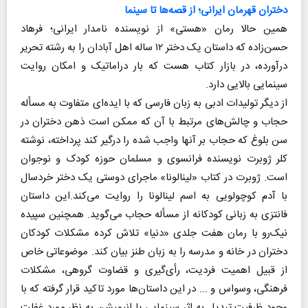
دختران قهرمان ایرانی؛ از قصه‌ها تا سینما
همین حالا رمان «هستی» از نویسنده نامدار ایرانی؛ فرهاد
حسن‌زاده که داستان یک دختر ۱۲ ساله‌ اهل آبادان را به رشته‌ تحریر
درآورده، در بازار کتاب هست که بار دراماتیک و امکان روایت
سینمایی بالایی دارد.
از دیگر تولیدات ادبی به زبان فارسی که با ایده‌ای متفاوت به مسأله
حجاب و چالش‌های مرتبط با آن که ممکن است ذهن دختران در
سن بلوغ که حجاب بر آنها واجب شده را درگیر کند پرداخته، نوشته
کلر ژوبرت نویسنده فرانسوی و مسلمان حوزه کودک و نوجوان
است. ژوبرت در کتاب «لینالونا» ماجرای دوستی یک دختر خردسال
با آدم کوچولویی به اسم لینالونا را روایت می‌کند.این داستان
فانتزی به زبانی کودکانه از مسأله حجاب می‌گوید. همچنین سپیده
نیک‌رو با رمان هفت جلدی «دنیا» تلاش کرده مشکلات کودکان
دختران در خانه و مدرسه را به زبان طنز بیان کند. موضوعاتی خاص
از قبیل اهمیت فردیت، رأی‌گیری و قضاوت گروهی، مشکلات
فرهنگی، وسواس و ... در این داستان‌ها مورد تاکید قرار گرفته که با
وجود ظرفیت تبدیل به اثر سینمایی یا انیمیشن به نظر مورد غفلت