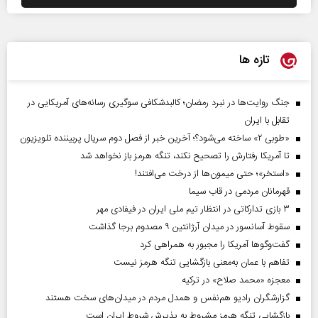
تازه ها
جنگ روایت‌ها در نبرد رمضان؛ کالبدشکافی سوگیری رسانه‌های آمریکایی در
تقابل با ایران
«طوبی ۲» ساخته می‌شود؟؛ آخرین خبر از فصل دوم سریال پربیننده تلویزیون
تا آمریکا رفتارش را تصحیح نکند، تنگه هرمز باز نخواهد شد
«استخر»‌‌؛ حتی میمون‌ها از درخت می‌افتند!
قهرمانان مردمی در قاب سیما
۳ بازی تدارکاتی در انتظار تیم ملی ایران در فیفادی مهر
سقوط آسانسور در میدان آرژانتین ۹ مصدوم برجا گذاشت
گفت‌وگوها آمریکا را مجبور به همراهی کرد
تفاهم با عمان به‌معنی بازگشایی تنگه هرمز نیست
معجزه «محمد صلاح» در ترکیه
گزارشگران رادیو هم‌نفس و همدل مردم در میدان‌های سخت هستند
بازگشایی تنگه هرمز مشروط به پذیرش شروط ایران است