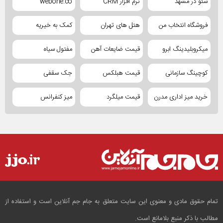
سئو در مشهد
نرم افزار CRM
webone.co
فروشگاه انتخاب من
هتل های تهران
کمک به خیریه
میکروبلیدینگ ابرو
قیمت ضایعات آهن
مفتول سیاه
کوچینگ سازمانی
قیمت هبلکس
جک سقفی
خرید میز اداری مدرن
قیمت میلگرد
میز کنفرانس
تمام حقوق مادی و معنوی این سایت متعلق به جام جم آنلاین است و استفاده از
مطالب با ذکر منبع بلامانع است.