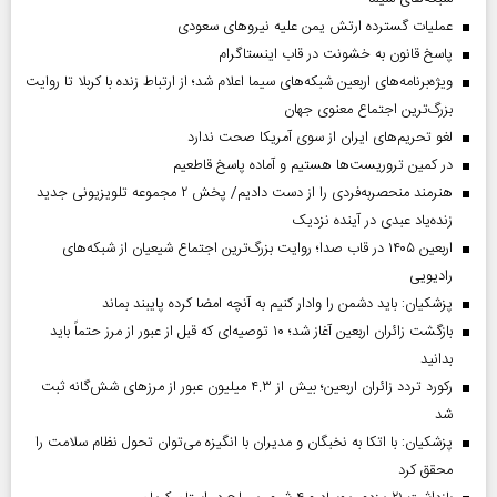
عملیات گسترده ارتش یمن علیه نیروهای سعودی
پاسخ قانون به خشونت در قاب اینستاگرام
ویژه‌برنامه‌های اربعین شبکه‌های سیما اعلام شد؛ از ارتباط زنده با کربلا تا روایت
بزرگ‌ترین اجتماع معنوی جهان
لغو تحریم‌های ایران از سوی آمریکا صحت ندارد
در کمین تروریست‌ها هستیم و آماده پاسخ قاطعیم
هنرمند منحصر‌به‌فردی را از دست دادیم/ پخش ۲ مجموعه تلویزیونی جدید
زنده‌یاد عبدی در آینده نزدیک
اربعین ۱۴۰۵ در قاب صدا؛ روایت بزرگ‌ترین اجتماع شیعیان از شبکه‌های
رادیویی
پزشکیان: باید دشمن را وادار کنیم به آنچه امضا کرده پایبند بماند
بازگشت زائران اربعین آغاز شد؛ ۱۰ توصیه‌ای که قبل از عبور از مرز حتماً باید
بدانید
رکورد تردد زائران اربعین؛ بیش از ۴.۳ میلیون عبور از مرزهای شش‌گانه ثبت
شد
پزشکیان: با اتکا به نخبگان و مدیران با انگیزه می‌توان تحول نظام سلامت را
محقق کرد