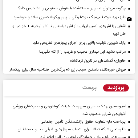
چگونه می‌توان تصاویر ساخته‌شده با هوش مصنوعی را تشخیص داد؟
طرز تهیه تارت فلپ‌جک توت‌فرنگی با پنیر ریکوتا؛ دسری ساده و خوشمزه
آشنایی با آش‌های اصیل ایرانی؛ از آش عباسعلی تا آش ترخینه + خواص و
طرز تهیه
پارک شیرین قابلیت‌ بالایی برای اجرای پروژهای تفریحی دارد
مراقب باشید این بیماری عجیب و غریب را از کنه نگیرید!
خاوران؛ گمشده‌ای در تاریخ کرمانشاه
فروش خیره‌کننده داستان اسباب‌بازی ۵؛ بزرگ‌ترین افتتاحیه سال برای پیکسار
پربازدید
پربحث
امیرحسین بهداد به عنوان سرپرست هیئت کوهنوردی و صعودهای ورزشی
آذربایجان شرقی منصوب شد
پرداخت مابه‌التفاوت حقوق بازنشستگان تأمین اجتماعی
نظرسنجی شبکه تماشا برای انتخاب سریال‌های شرقی محبوب مخاطبان
مسیر‌های راهپیمایی جاماندگان اربعین در البرز اعلام شد