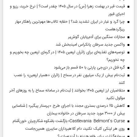
قیمت قبر در بهشت زهرا (س) در سال ۱۴۰۵ چقدر است؟ | نرخ خرید، رزرو و
احیای قبور
چرا گرد و غبار در ایران تشدید شد؟ | حقابه تالاب‌ها مهم‌ترین راهکار مهار
ریزگردهاست
مجازات سنگین برای آدم‌ربایان گوش‌بر
واکسن جدید سرطان پانکراس امیدبخش شد
توصیه‌های تغذیه‌ای برای زائران اربعین ۱۴۰۵ | در گرمای اربعین چه بخوریم و
چه نخوریم؟
گره قتل در دی‌جی پارتی با ۵۰ قسم باز می‌شود
ثبت‌نام بیش از یک میلیون نفر در سماح | زائران «همیار اربعین» را نصب
کنند
متقاضیان ارز اربعین ۱۴۰۵ بخوانند | ثبت‌نام در سامانه سماح را به روز‌های آخر
موکول نکنید
کاهش ۲۵ درصدی بستری مجدد با اجرای طرح «پرستار پیگیر» | شناسایی
بیش از ۳۰۰۰ مورد جدید سرطان در خانواده بیماران
Castlevania: Belmont’s Curse؛ بازگشت باشکوه شکارچیان خون‌آشام
روی هر لینکی کلیک نکنید، دام کلاهبرداران سایبری همین‌جاست
سرمایه‌گذاری برای رفاه؛ هزینه یا آینده‌سازی؟