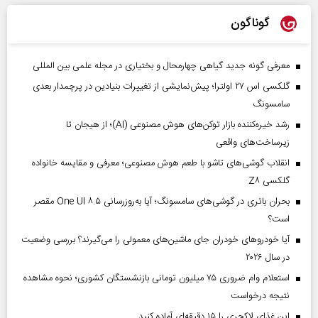
گوناگون
معرفی گونه جدید گیاهی چهارمحال و بختیاری در مجله علمی بین المللی
گلکسی اس ۲۷ اولترا؛ پیش‌نمایشی از تغییرات بنیادین در پرچمدار بعدی
سامسونگ
رشد خیره‌کننده بازار توکن‌های هوش مصنوعی (AI)؛ از هیجان تا
زیرساخت‌های واقعی
انقلاب گوشی‌های تاشو‌ با طعم هوش مصنوعی؛ معرفی و مقایسه خانواده
گلکسی Z۸
بحران باتری در گوشی‌های سامسونگ؛ آیا به‌روزرسانی One UI ۸.۵ مقصر
است؟
آیا خودروهای خودران جای ماشین‌های معمولی را می‌گیرند؟ بررسی وضعیت
در سال ۲۰۲۶
استعلام وام ضروری ۷۵ میلیون تومانی بازنشستگان کشوری؛ نحوه مشاهده
نتیجه درخواست
این غذای لاکچری را ۱۵ دقیقه‌ای آماده کنید