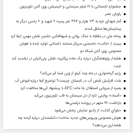
جشنواره تابستانی با ۱۷ فیلم سینمایی و انیمیشن روی آنتن تلویزیون
راویان نصر
آمار شهدای غزه به ۷۳ هزار و ۳۸۴ نفر رسید؛ ۲ شهید و ۶ زخمی دیگر به
بیمارستان‌ها منتقل شدند
رسانه ملی در مقابله با جنگ روانی و شبهه‌افکنی دشمن نقش مهمی ایفا کرد
ببینید | «لبالب»؛ نخستین سریال مستند داستانی تولید شده با هوش
مصنوعی روی آنتن شبکه دو
هشدار پژوهشگران درباره یک ماده پرکاربرد؛ نقش پلی‌اتیلن در تشدید کبد
چرب
رژیم گیاه‌خواری در ماه چند کیلو از وزن شما کم می‌کند؟
علت افزایش قبض آب در تابستان چیست؟ توضیح آبفا درباره قبوض آب
بصره از میزبانی استقلال جا ماند؛ AFC با پیشنهاد آبی‌ها مخالفت کرد
«آسباد»؛ روایتی تازه از دل سیستان به قاب تلویزیون می‌آید
بازداشت ۲۸ متهم در پرونده تراستی‌ها
«بلواي کذاب» از رادیو نمایش پخش می‌شود
هوش مصنوعی ویروس‌های جدید ساخت؛ دانشمندان درباره آینده چه
هشداری می‌دهند؟