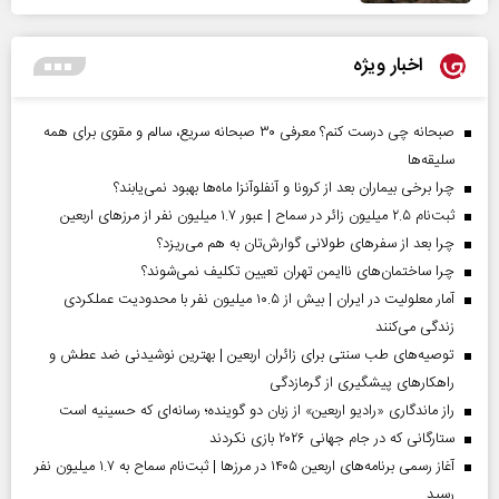
اخبار ویژه
صبحانه چی درست کنم؟ معرفی ۳۰ صبحانه سریع، سالم و مقوی برای همه
سلیقه‌ها
چرا برخی بیماران بعد از کرونا و آنفلوآنزا ماه‌ها بهبود نمی‌یابند؟
ثبت‌نام ۲.۵ میلیون زائر در سماح | عبور ۱.۷ میلیون نفر از مرز‌های اربعین
چرا بعد از سفرهای طولانی گوارش‌تان به هم می‌ریزد؟
چرا ساختمان‌های ناایمن تهران تعیین تکلیف نمی‌شوند؟
آمار معلولیت در ایران | بیش از ۱۰.۵ میلیون نفر با محدودیت عملکردی
زندگی می‌کنند
توصیه‌های طب سنتی برای زائران اربعین | بهترین نوشیدنی ضد عطش و
راهکارهای پیشگیری از گرمازدگی
راز ماندگاری «رادیو اربعین» از زبان دو گوینده؛ رسانه‌ای که حسینیه است
ستارگانی که در جام جهانی ۲۰۲۶ بازی نکردند
آغاز رسمی برنامه‌های اربعین ۱۴۰۵ در مرز‌ها | ثبت‌نام سماح به ۱.۷ میلیون نفر
رسید