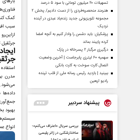
بارهای 
تسهیلات ۲۰ میلیون تومانی با سود ۵ درصد
فناوری‌ه
هنرمند منحصر‌به‌فردی را از دست دادیم/ پخش ۲
کمک کند.
مجموعه تلویزیونی جدید زنده‌یاد عبدی در آینده
سبب افز
نزدیک
پزشکیان: باید دشمن را وادار کنیم به آنچه امضا
ازاین‌رو
کرده پایبند بماند
جرثقیل تهران در ب
ایجاد
درگیری مرگبار ۲ پسرخاله در پارک
جرثقی
سهمیه ۶۰ لیتری پابرجاست | آخرین وضعیت
اتصال کارت سوخت به کارت بانکی
استفاده 
ببینید | بازدید رئیس رسانه ملی از قلب تپنده
مدرن برا
رادیو اربعین
می‌شود. 
داده‌ها 
جمع‌آوری
پیشنهاد سردبیر
بهبود بخ
سیستم‌ها
بررسی سریال «اعتراف می‌کنم»؛
انواع عم
ساختارشکنی در ژانر پلیسی
ایران + نقد و تحلیل