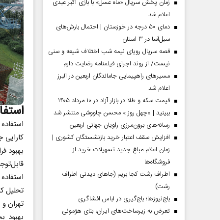
زمان پخش سریال «ماه عسل» با بازی اکبر عبدی
اعلام شد
دمای ۵۰ درجه در خوزستان | احتمال بارش‌های
سیل‌آسا در ۳ استان
قصه سریال رویای نیمه شب اختلاف شیعه و سنی
نیست/ از روند اجرای فیلمنامه رضایت دارم
مسیر‌های راهپیمایی جاماندگان اربعین در البرز
اعلام شد
قیمت سکه و طلا در بازار آزاد در ۱۰ مرداد ۱۴۰۵
استفا
ببینید | «چهل روز » محسن چاووشی منتشر شد
مردادماه
صفحات نخست روزنامه ها‌ی‌سه‌شنبه ۶ مردادماه
صفحات
استفاده 
رسانه‌های برون‌مرزی راویان جهانی اربعین
کارایی ج
افزایش سقف اعتبار خرید بازنشستگان کشوری |
زمان اعلام مبلغ جدید تسهیلات خرید از
بهبود فر
فروشگاه‌ها
قابل‌توج
اطراف رشت کجا بریم (جاهای دیدنی اطراف
استفاده 
رشت)
تحلیل کر
باج‌نیوزها؛ باج‌گیری در لباس افشاگری
تهران و 
تعرض به زیرساخت‌های ایران، بنای هژمونی
بهبود ب