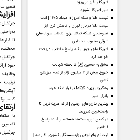
آمریکا را فرو می‌ریزد
تعمیرات 
سپر آمریکا نشوید
افزای
قیمت طلا و سکه امروز ۱۱ مرداد ۱۴۰۵ | افت
جرثقیل‌ه
قیمت طلا در بازار تهران با کاهش نرخ ارز
به‌راحتی
نظرسنجی شبکه تماشا برای انتخاب سریال‌های
تا نیازه
شرقی محبوب مخاطبان
مختلف، ا
آمریکا ماجراجویی کند پاسخ مقتضی دریافت
جرثقیل‌ه
خواهد کرد
عشق به حسین (ع) تا لحظه شهادت
خود ارائ
خروج بیش از ۳ میلیون زائر از تمام مرز‌های
وظایف مت
کشور
ترتیب خ
رهگیری پهپاد MQ9 بر فراز تنگه هرمز
آپشن‌های
‌زائران سبز
کسب‌وکا
بهترین نذری‌های اربعین | از کم هزینه‌ترین تا
ارتقای
راحت‌ترین نذری‌ها
با استفا
در کمین تروریست‌ها هستیم و آماده پاسخ
تضمین می
قاطعیم
جرثقیل‌
ثبت‌نام وام اربعین بازنشستگان کشوری آغاز شد |