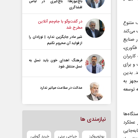
باج‌نیوزها؛ باج‌گیری در لباس
افشاگری
در گفت‌و‌گو با جام‌جم آنلاین
ف متنوع
مطرح شد
 می‌کند
شیر مادر جایگزین ندارد | نوزادان را
ر صنایع
از فواید آن محروم نکنیم
نّاوری،
کاربران
فرهنگ اهدای خون باید نسل به
 و برای
نسل منتقل شود
د. بدین
جهز به
عدالت در سلامت میانبر ندارد
ه توسعه
تگاه‌ها
نیازمندی ها
 عملکرد
ه‌جایی
یوتوبروکرز
جراحی بینی
خرید گوشی