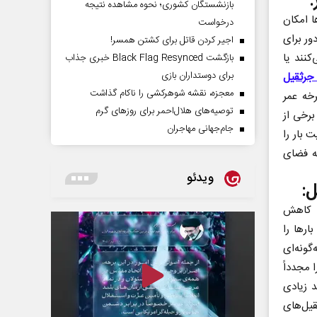
:
بازنشستگان کشوری؛ نحوه مشاهده نتیجه
ا امکان
درخواست
ور برای
اجیر کردن قاتل برای کشتن همسر!
کنند یا
بازگشت Black Flag Resynced خبری جذاب
برای دوستداران بازی
 جرثقیل
معجزه، نقشه شوهرکشی را ناکام گذاشت
رخه عمر
توصیه‌های هلال‌احمر برای روز‌های گرم
برخی از
جام‌جهانی مهاجران
 بار را
ه فضای
ویدئو
ل:
ا کاهش
ارها را
ونه‌ای
 مجدداً
 زیادی
یل‌های