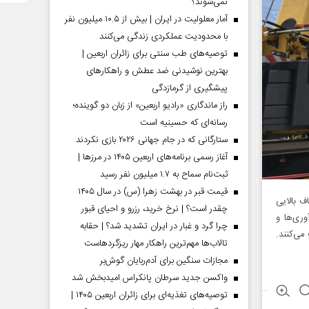
نمی‌شوند؟
آمار معلولیت در ایران | بیش از ۱۰.۵ میلیون نفر
با محدودیت عملکردی زندگی می‌کنند
توصیه‌های طب سنتی برای زائران اربعین |
بهترین نوشیدنی ضد عطش و راهکارهای
پیشگیری از گرمازدگی
راز ماندگاری «رادیو اربعین» از زبان دو گوینده؛
رسانه‌ای که حسینیه است
ستارگانی که در جام جهانی ۲۰۲۶ بازی نکردند
آغاز رسمی برنامه‌های اربعین ۱۴۰۵ در مرز‌ها |
ثبت‌نام سماح به ۱.۷ میلیون نفر رسید
قیمت قبر در بهشت زهرا (س) در سال ۱۴۰۵
ف بالایی
چقدر است؟ | نرخ خرید، رزرو و احیای قبور
وری‌ها و
چرا گرد و غبار در ایران تشدید شد؟ | حقابه
ی‌کنند.
تالاب‌ها مهم‌ترین راهکار مهار ریزگردهاست
مجازات سنگین برای آدم‌ربایان گوش‌بر
واکسن جدید سرطان پانکراس امیدبخش شد
توصیه‌های تغذیه‌ای برای زائران اربعین ۱۴۰۵ |