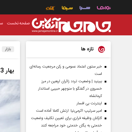
صفحه نخست
سی
تازه ها
بازار
خبر ستون اعتماد عمومی و رکن مرجعیت رسانه‌ای
بهار 1403 با خدمات جرثقیل تهران
است
ببینید | وضعیت تردد زائران اربعین در مرز
خسروی در گفتگو با منوچهر حبیبی استاندار
کرمانشاه
اینترنت بی افسار
امیر سرتیپ اکرمی‌نیا: ارتش کاملا آماده است
کارکنان وظیفه فراری برای تعیین تکلیف وضعیت
خدمتی به یگان خدمتی خود مراجعه کنند