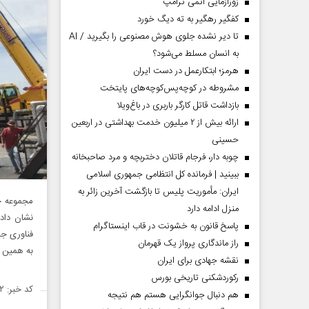
زورآزمایی اتمی ترامپ
کفگیر رهگیر به ته دیگ خورد
تا دیر نشده جلوی هوش مصنوعی را بگیرید / AI
به انسان مسلط می‌شود؟
هرمز؛ ابتکارعمل در دست ایران
مشروطه در کوچه‌پس‌کوچه‌های پایتخت
بازداشت قاتل کارگر باربری در باغ‌ویلا
ارائه بیش از ۲ میلیون خدمت بهداشتی در اربعین
حسینی
چوبه دار، فرجام قاتلان دختربچه و مرد صاحبخانه
ببینید | فرمانده کل انتظامی جمهوری اسلامی
ایران­: مأموریت پلیس تا بازگشت آخرین زائر به
مجموعه جر
منزل ادامه دارد
نشان داده
پاسخ قانون به خشونت در قاب اینستاگرام
فناوری ج
راز ماندگاری پرواز یک قهرمان
به همین د
نقشه جهادی برای ایران
رکوردشکنی تاریخی بورس
کد خبر: ۱۴۵۲۰۷۲
هم دنبال جوانگرایی هستم هم نتیجه