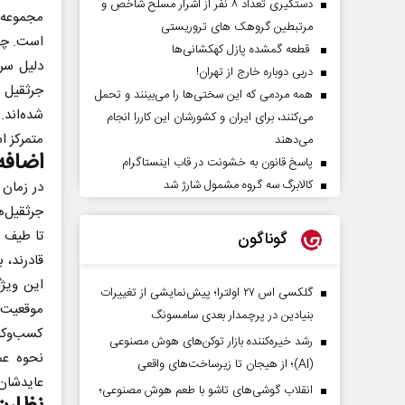
دستگیری تعداد ۸ نفر از اشرار مسلح شاخص و
مجموعه ج
مرتبطین گروهک های تروریستی
است. چرا
قطعه گمشده پازل کهکشانی‌ها
دلیل سرع
دربی دوباره خارج از تهران!
جرثقیل 
همه مردمی که این سختی‌ها را می‌بینند و تحمل
می‌کنند، برای ایران و کشورشان این کاررا انجام
متمرکز ا
می‌دهند
اضافه
پاسخ قانون به خشونت در قاب اینستاگرام
کالابرگ سه گروه مشمول شارژ شد
در زمان
جرثقیل‌ه
تا طیف گ
گوناگون
قادرند، 
این ویژگ
گلکسی اس ۲۷ اولترا؛ پیش‌نمایشی از تغییرات
موقعیت‌
بنیادین در پرچمدار بعدی سامسونگ
کسب‌وکار
رشد خیره‌کننده بازار توکن‌های هوش مصنوعی
نحوه عم
(AI)؛ از هیجان تا زیرساخت‌های واقعی
عایدشان 
انقلاب گوشی‌های تاشو‌ با طعم هوش مصنوعی؛