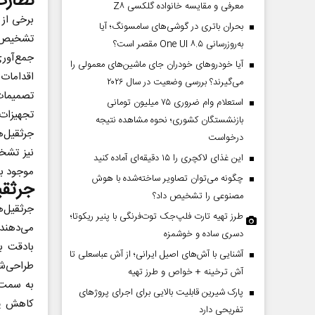
نظارت 
معرفی و مقایسه خانواده گلکسی Z۸
برخی از 
بحران باتری در گوشی‌های سامسونگ؛ آیا
تشخیص و 
به‌روزرسانی One UI ۸.۵ مقصر است؟
جمع‌آوری
آیا خودروهای خودران جای ماشین‌های معمولی را
اقدامات 
می‌گیرند؟ بررسی وضعیت در سال ۲۰۲۶
تصمیمات 
استعلام وام ضروری ۷۵ میلیون تومانی
تجهیزات 
بازنشستگان کشوری؛ نحوه مشاهده نتیجه
جرثقیل‌ه
درخواست
نیز تشخ
این غذای لاکچری را ۱۵ دقیقه‌ای آماده کنید
موجود بگ
چگونه می‌توان تصاویر ساخته‌شده با هوش
جرثقی
مصنوعی را تشخیص داد؟
جرثقیل‌
طرز تهیه تارت فلپ‌جک توت‌فرنگی با پنیر ریکوتا؛
می‌دهند.
دسری ساده و خوشمزه
بادقت ب
آشنایی با آش‌های اصیل ایرانی؛ از آش عباسعلی تا
طراحی‌شد
آش ترخینه + خواص و طرز تهیه
به سمت 
پارک شیرین قابلیت‌ بالایی برای اجرای پروژهای
کاهش یا
تفریحی دارد