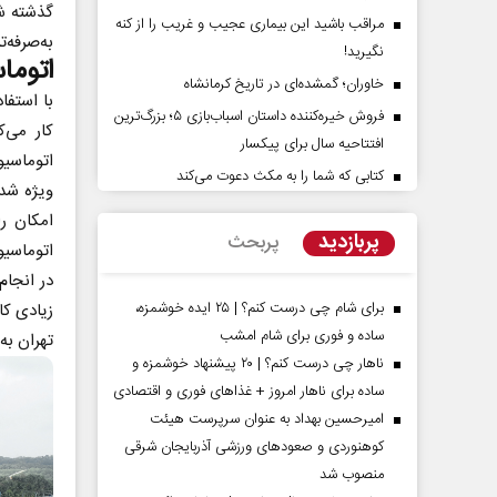
گذشته شد
مراقب باشید این بیماری عجیب و غریب را از کنه
به‌صرفه‌ت
نگیرید!
اتوما
خاوران؛ گمشده‌ای در تاریخ کرمانشاه
با استفا
فروش خیره‌کننده داستان اسباب‌بازی ۵؛ بزرگ‌ترین
کار می‌ک
افتتاحیه سال برای پیکسار
اتوماسیو
کتابی که شما را به مکث دعوت می‌کند
ویژه شده
دات کوتاه‏‌مدت و
اربعین نماد مقاومت در برابر
امکان را
اقع آمریکا
استکبار‌
پربازدید
پربحث
اتوماسیو
در انجام
 مسائل سیاسی
رحمت‌الله نوروزی - عضو کمیسیون اجتماعی
رضا 
مجلس
برای شام چی درست کنم؟ | ۲۵ ایده خوشمزه،
زیادی کا
ساده و فوری برای شام امشب
تهران به 
ناهار چی درست کنم؟ | ۲۰ پیشنهاد خوشمزه و
ساده برای ناهار امروز + غذاهای فوری و اقتصادی
امیرحسین بهداد به عنوان سرپرست هیئت
کوهنوردی و صعودهای ورزشی آذربایجان شرقی
منصوب شد