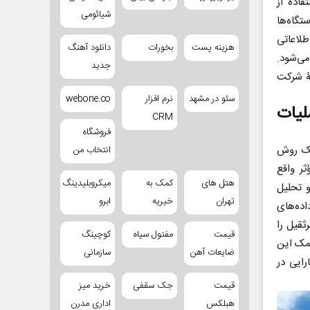
اده از
شیائومی
تگاه‌ها
طلاعاتی
هزینه پست
بخورات
دانلود آهنگ
ی‌شود.
جدید
جۀ شرکت
سئو در مشهد
نرم افزار
webone.co
لیات
CRM
فروشگاه
 یک روش
انتخاب من
ثر واقع
هتل های
کمک به
میکروبلیدینگ
و تحلیل
تهران
خیریه
ابرو
اده‌های
ثقیل را
قیمت
مفتول سیاه
کوچینگ
کمک این
ضایعات آهن
سازمانی
رایی در
قیمت
جک سقفی
خرید میز
هبلکس
اداری مدرن