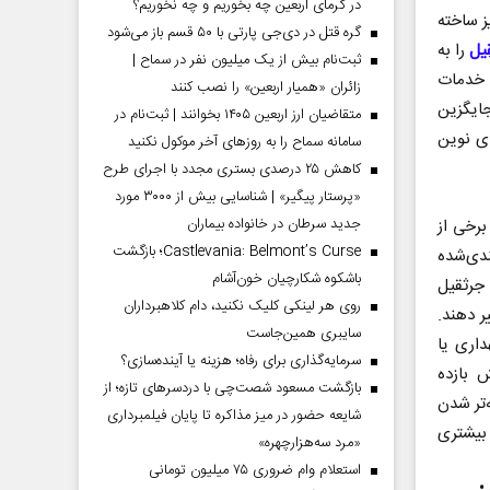
در گرمای اربعین چه بخوریم و چه نخوریم؟
ز ساخته
گره قتل در دی‌جی پارتی با ۵۰ قسم باز می‌شود
یل
را به
ثبت‌نام بیش از یک میلیون نفر در سماح |
ر خدمات
زائران «همیار اربعین» را نصب کنند
ایگزین
متقاضیان ارز اربعین ۱۴۰۵ بخوانند | ثبت‌نام در
ل‌های نوین
سامانه سماح را به روز‌های آخر موکول نکنید
کاهش ۲۵ درصدی بستری مجدد با اجرای طرح
«پرستار پیگیر» | شناسایی بیش از ۳۰۰۰ مورد
جدید سرطان در خانواده بیماران
ه برخی از
Castlevania: Belmont’s Curse؛ بازگشت
ندی‌شده
باشکوه شکارچیان خون‌آشام
 جرثقیل
روی هر لینکی کلیک نکنید، دام کلاهبرداران
ر دهند.
سایبری همین‌جاست
داری یا
سرمایه‌گذاری برای رفاه؛ هزینه یا آینده‌سازی؟
 بازده
بازگشت مسعود شصت‌چی با دردسر‌های تازه؛ از
‌تر شدن
شایعه حضور در میز مذاکره تا پایان فیلمبرداری
بیشتری
«مرد سه‌هزارچهره»
استعلام وام ضروری ۷۵ میلیون تومانی