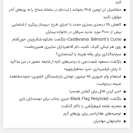
کنند
متقاضیان ارز اربعین ۱۴۰۵ بخوانند | ثبت‌نام در سامانه سماح را به روز‌های آخر
موکول نکنید
کاهش ۲۵ درصدی بستری مجدد با اجرای طرح «پرستار پیگیر» | شناسایی
بیش از ۳۰۰۰ مورد جدید سرطان در خانواده بیماران
Castlevania: Belmont’s Curse؛ بازگشت باشکوه شکارچیان خون‌آشام
روی هر لینکی کلیک نکنید، دام کلاهبرداران سایبری همین‌جاست
سرمایه‌گذاری برای رفاه؛ هزینه یا آینده‌سازی؟
بازگشت مسعود شصت‌چی با دردسر‌های تازه؛ از شایعه حضور در میز مذاکره
تا پایان فیلمبرداری «مرد سه‌هزارچهره»
استعلام وام ضروری ۷۵ میلیون تومانی بازنشستگان کشوری؛ نحوه مشاهده
نتیجه درخواست
اجیر کردن قاتل برای کشتن همسر!
بازگشت Black Flag Resynced خبری جذاب برای دوستداران بازی
معجزه، نقشه شوهرکشی را ناکام گذاشت
توصیه‌های هلال‌احمر برای روز‌های گرم
جام‌جهانی مهاجران