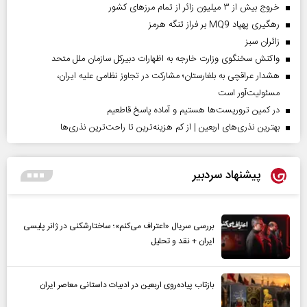
خروج بیش از ۳ میلیون زائر از تمام مرز‌های کشور
رهگیری پهپاد MQ9 بر فراز تنگه هرمز
‌زائران سبز
واکنش سخنگوی وزارت خارجه به اظهارات دبیرکل سازمان ملل متحد
هشدار عراقچی به بلغارستان؛ مشارکت در تجاوز نظامی علیه ایران،
مسئولیت‌آور است
در کمین تروریست‌ها هستیم و آماده پاسخ قاطعیم
بهترین نذری‌های اربعین | از کم هزینه‌ترین تا راحت‌ترین نذری‌ها
پیشنهاد سردبیر
بررسی سریال «اعتراف می‌کنم»؛ ساختارشکنی در ژانر پلیسی
ایران + نقد و تحلیل
بازتاب پیاده‌روی اربعین در ادبیات داستانی معاصر ایران