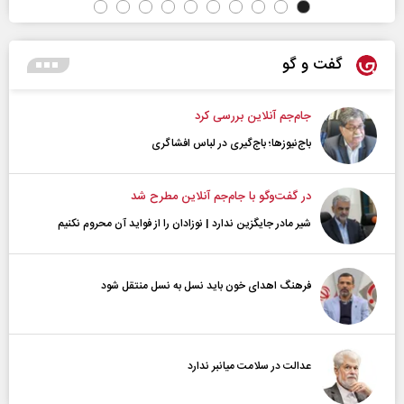
گفت و گو
جام‌جم آنلاین بررسی کرد
باج‌نیوزها؛ باج‌گیری در لباس افشاگری
در گفت‌و‌گو با جام‌جم آنلاین مطرح شد
شیر مادر جایگزین ندارد | نوزادان را از فواید آن محروم نکنیم
فرهنگ اهدای خون باید نسل به نسل منتقل شود
عدالت در سلامت میانبر ندارد