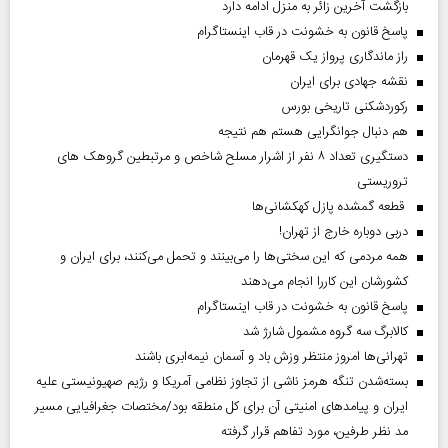
بازگشت آخرین زائر به منزل ادامه دارد
پاسخ قانون به خشونت در قاب اینستاگرام
راز ماندگاری پرواز یک قهرمان
نقشه جهادی برای ایران
رکوردشکنی تاریخی بورس
هم دنبال جوانگرایی هستم هم نتیجه
دستگیری تعداد ۸ نفر از اشرار مسلح شاخص و مرتبطین گروهک های
تروریستی
قطعه گمشده پازل کهکشانی‌ها
دربی دوباره خارج از تهران!
همه مردمی که این سختی‌ها را می‌بینند و تحمل می‌کنند، برای ایران و
کشورشان این کاررا انجام می‌دهند
پاسخ قانون به خشونت در قاب اینستاگرام
کالابرگ سه گروه مشمول شارژ شد
تهرانی‌ها امروز منتظر وزش باد و آسمان نیمه‌ابری باشند
بسته‌شدن تنگه هرمز ناشی از تجاوز نظامی آمریکا و رژیم صهیونیستی علیه
ایران و پیامد‌های امنیتی آن برای کل منطقه بود/مختصات جغرافیایی مسیر
مد نظر طرفین، مورد تفاهم قرار گرفته