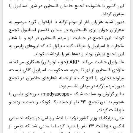
این کشور با خشونت تجمع حامیان فلسطین در شهر استانبول را
متفرق کردند.
دیروز شنبه هزاران نفر از مردم ترکیه با فراخوان گروه موسوم به
«هزاران جوان برای فلسطین» در میدان تقسیم استانبول تجمع
کردند؛ این تجمع در حمایت از مردم فلسطین در غزه و با شعار
«تجارت با اسراییل را متوقف کنید» برگزار شد که نیرو‌های پلیس به
این تجمع یورش بردند و ده‌ها نفر را بازداشت کردند.
«اسراییل جنایت می‌کند، AKP (حزبِ اردوغان) همکاری می‌کند»،
«آزادی فلسطین از نهر تا بحر»، «محکومیت اسراییل کافی نیست،
مراوده تجاری را قطع کنید» از جمله شعار‌های حاضران در تجمع
دیروز مردم ترکیه در میدان تقسیم بود.
بنا بر گزارش وب‌سایت شبکه «medyascope» نیرو‌های پلیس با
هجوم به این تجمع، ۴۳ نفر از جمله یک کودک را دستبند زدند و
بازداشت کردند.
«علی یرلیکایا» وزیر کشور ترکیه با انتشار پیامی در شبکه اجتماعی
ایکس بازداشت ۴۳ نفر را تایید کرد، اما مدعی شد که «پس از