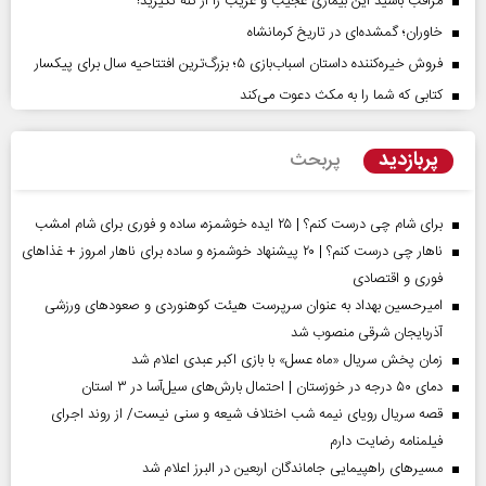
مراقب باشید این بیماری عجیب و غریب را از کنه نگیرید!
خاوران؛ گمشده‌ای در تاریخ کرمانشاه
فروش خیره‌کننده داستان اسباب‌بازی ۵؛ بزرگ‌ترین افتتاحیه سال برای پیکسار
کتابی که شما را به مکث دعوت می‌کند
پربازدید
پربحث
برای شام چی درست کنم؟ | ۲۵ ایده خوشمزه، ساده و فوری برای شام امشب
ناهار چی درست کنم؟ | ۲۰ پیشنهاد خوشمزه و ساده برای ناهار امروز + غذاهای
فوری و اقتصادی
امیرحسین بهداد به عنوان سرپرست هیئت کوهنوردی و صعودهای ورزشی
آذربایجان شرقی منصوب شد
زمان پخش سریال «ماه عسل» با بازی اکبر عبدی اعلام شد
دمای ۵۰ درجه در خوزستان | احتمال بارش‌های سیل‌آسا در ۳ استان
قصه سریال رویای نیمه شب اختلاف شیعه و سنی نیست/ از روند اجرای
فیلمنامه رضایت دارم
مسیر‌های راهپیمایی جاماندگان اربعین در البرز اعلام شد