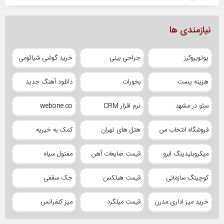
نیازمندی ها
یوتوبروکرز
جراحی بینی
خرید گوشی شیائومی
هزینه پست
بخورات
دانلود آهنگ جدید
سئو در مشهد
نرم افزار CRM
webone.co
فروشگاه انتخاب من
هتل های تهران
کمک به خیریه
میکروبلیدینگ ابرو
قیمت ضایعات آهن
مفتول سیاه
کوچینگ سازمانی
قیمت هبلکس
جک سقفی
خرید میز اداری مدرن
قیمت میلگرد
میز کنفرانس