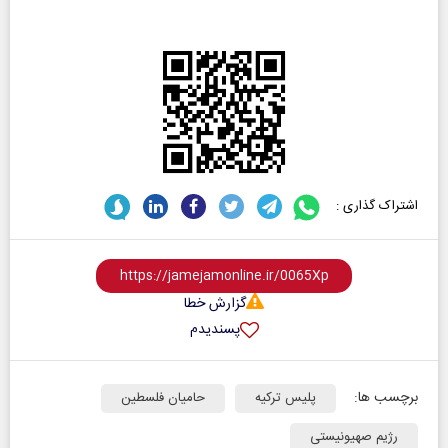
اشتراک گذاری :
گزارش خطا
پسندیدم
برچسب ها:
پلیس ترکیه
حامیان فلسطین
رژیم صهیونیستی