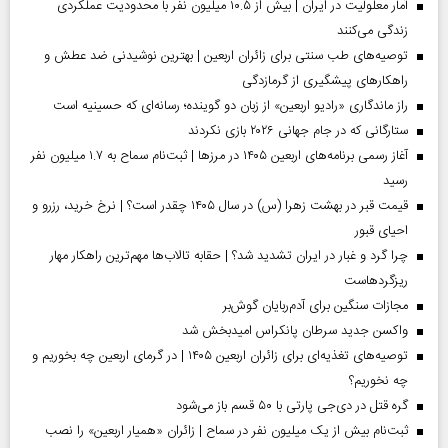
آمار معلولیت در ایران | بیش از ۱۰.۵ میلیون نفر با محدودیت عملکردی
زندگی می‌کنند
توصیه‌های طب سنتی برای زائران اربعین | بهترین نوشیدنی ضد عطش و
راهکارهای پیشگیری از گرمازدگی
راز ماندگاری «رادیو اربعین» از زبان دو گوینده؛ رسانه‌ای که حسینیه است
ستارگانی که در جام جهانی ۲۰۲۶ بازی نکردند
آغاز رسمی برنامه‌های اربعین ۱۴۰۵ در مرز‌ها | ثبت‌نام سماح به ۱.۷ میلیون نفر
رسید
قیمت قبر در بهشت زهرا (س) در سال ۱۴۰۵ چقدر است؟ | نرخ خرید، رزرو و
احیای قبور
چرا گرد و غبار در ایران تشدید شد؟ | حقابه تالاب‌ها مهم‌ترین راهکار مهار
ریزگردهاست
مجازات سنگین برای آدم‌ربایان گوش‌بر
واکسن جدید سرطان پانکراس امیدبخش شد
توصیه‌های تغذیه‌ای برای زائران اربعین ۱۴۰۵ | در گرمای اربعین چه بخوریم و
چه نخوریم؟
گره قتل در دی‌جی پارتی با ۵۰ قسم باز می‌شود
ثبت‌نام بیش از یک میلیون نفر در سماح | زائران «همیار اربعین» را نصب