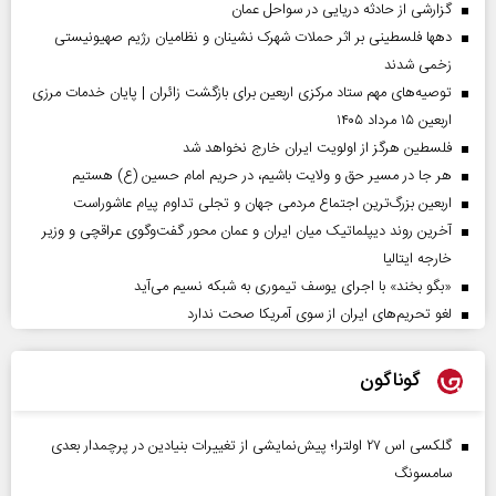
گزارشی از حادثه دریایی در سواحل عمان
دهها فلسطینی بر اثر حملات شهرک نشینان و نظامیان رژیم صهیونیستی
زخمی شدند
توصیه‌های مهم ستاد مرکزی اربعین برای بازگشت زائران | پایان خدمات مرزی
اربعین ۱۵ مرداد ۱۴۰۵
فلسطین هرگز از اولویت ایران خارج نخواهد شد
هر جا در مسیر حق و ولایت باشیم، در حریم امام حسین (ع) هستیم
اربعین بزرگ‌ترین اجتماع مردمی جهان و تجلی تداوم پیام عاشوراست
آخرین روند دیپلماتیک میان ایران و عمان محور گفت‌وگوی عراقچی و وزیر
خارجه ایتالیا
«بگو بخند» با اجرای یوسف تیموری به شبکه نسیم می‌آید
لغو تحریم‌های ایران از سوی آمریکا صحت ندارد
گوناگون
گلکسی اس ۲۷ اولترا؛ پیش‌نمایشی از تغییرات بنیادین در پرچمدار بعدی
سامسونگ