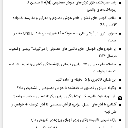
رشد خیره‌کننده بازار توکن‌های هوش مصنوعی (AI)؛ از هیجان تا
زیرساخت‌های واقعی
انقلاب گوشی‌های تاشو‌ با طعم هوش مصنوعی؛ معرفی و مقایسه خانواده
گلکسی Z۸
بحران باتری در گوشی‌های سامسونگ؛ آیا به‌روزرسانی One UI ۸.۵ مقصر
است؟
آیا خودروهای خودران جای ماشین‌های معمولی را می‌گیرند؟ بررسی وضعیت
در سال ۲۰۲۶
استعلام وام ضروری ۷۵ میلیون تومانی بازنشستگان کشوری؛ نحوه مشاهده
نتیجه درخواست
این غذای لاکچری را ۱۵ دقیقه‌ای آماده کنید
چگونه می‌توان تصاویر ساخته‌شده با هوش مصنوعی را تشخیص داد؟
طرز تهیه تارت فلپ‌جک توت‌فرنگی با پنیر ریکوتا؛ دسری ساده و خوشمزه
آشنایی با آش‌های اصیل ایرانی؛ از آش عباسعلی تا آش ترخینه + خواص و
طرز تهیه
پارک شیرین قابلیت‌ بالایی برای اجرای پروژهای تفریحی دارد