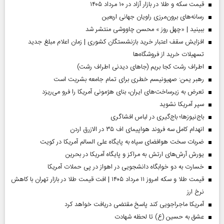
قیمت سکه و طلا در بازار آزاد در ۱۰ مرداد ۱۴۰۵
رسانه‌های برون‌مرزی راویان جهانی اربعین
ببینید | «چهل روز » محسن چاووشی منتشر شد
افزایش سقف اعتبار خرید بازنشستگان کشوری | زمان اعلام مبلغ جدید
تسهیلات خرید از فروشگاه‌ها
اطراف رشت کجا بریم (جاهای دیدنی اطراف رشت)
رهبر یمن: صهیونیسم خطری برای تمام جامعه بشریت است
تعرض به زیرساخت‌های ایران، بنای هژمونی آمریکا را فرو می‌ریزد
سپر آمریکا نشوید
باج‌نیوزها؛ باج‌گیری در لباس افشاگری
انهدام کامل سه فروند هواپیمای اف ۳۵ در الازرق اردن
ضربات سخت هوافضای سپاه به پایگاه علی السالم آمریکا در کویت
یورش آرش‌های ارتش به مراکز و پایگاه‌ آمریکا در بحرین
خسارت به دو خوابگاه دانشجویی در اهواز در پی حملات آمریکا
قیمت طلا و سکه امروز ۱۱ مرداد ۱۴۰۵ | افت قیمت طلا در بازار تهران با کاهش
نرخ ارز
آمریکا ماجراجویی کند پاسخ مقتضی دریافت خواهد کرد
عشق به حسین (ع) تا لحظه شهادت