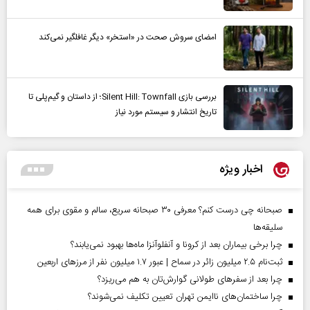
امضای سروش صحت در «استخر» دیگر غافلگیر نمی‌کند
بررسی بازی Silent Hill: Townfall؛ از داستان و گیم‌پلی تا
تاریخ انتشار و سیستم مورد نیاز
اخبار ویژه
صبحانه چی درست کنم؟ معرفی ۳۰ صبحانه سریع، سالم و مقوی برای همه
سلیقه‌ها
چرا برخی بیماران بعد از کرونا و آنفلوآنزا ماه‌ها بهبود نمی‌یابند؟
ثبت‌نام ۲.۵ میلیون زائر در سماح | عبور ۱.۷ میلیون نفر از مرز‌های اربعین
چرا بعد از سفرهای طولانی گوارش‌تان به هم می‌ریزد؟
چرا ساختمان‌های ناایمن تهران تعیین تکلیف نمی‌شوند؟