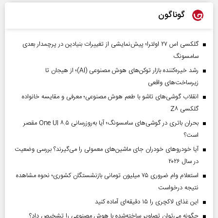
گوناگون
گلکسی اس ۲۷ اولترا؛ پیش‌نمایشی از تغییرات بنیادین در پرچمدار بعدی
سامسونگ
رشد خیره‌کننده بازار توکن‌های هوش مصنوعی (AI)؛ از هیجان تا
زیرساخت‌های واقعی
انقلاب گوشی‌های تاشو‌ با طعم هوش مصنوعی؛ معرفی و مقایسه خانواده
گلکسی Z۸
بحران باتری در گوشی‌های سامسونگ؛ آیا به‌روزرسانی One UI ۸.۵ مقصر
است؟
آیا خودروهای خودران جای ماشین‌های معمولی را می‌گیرند؟ بررسی وضعیت
در سال ۲۰۲۶
استعلام وام ضروری ۷۵ میلیون تومانی بازنشستگان کشوری؛ نحوه مشاهده
نتیجه درخواست
این غذای لاکچری را ۱۵ دقیقه‌ای آماده کنید
چگونه می‌توان تصاویر ساخته‌شده با هوش مصنوعی را تشخیص داد؟