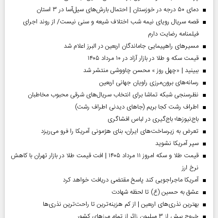
دمای ۵۰ درجه در خوزستان | احتمال بارش‌های سیل‌آسا در ۳ استان
قصه سریال رویای نیمه شب اختلاف شیعه و سنی نیست/ از روند اجرای
فیلمنامه رضایت دارم
مسیر‌های راهپیمایی جاماندگان اربعین در البرز اعلام شد
قیمت سکه و طلا در بازار آزاد در ۱۰ مرداد ۱۴۰۵
ببینید | «چهل روز » محسن چاووشی منتشر شد
رسانه‌های برون‌مرزی راویان جهانی اربعین
نظرسنجی شبکه تماشا برای انتخاب سریال‌های شرقی محبوب مخاطبان
اطراف رشت کجا بریم (جاهای دیدنی اطراف رشت)
باج‌نیوزها؛ باج‌گیری در لباس افشاگری
تعرض به زیرساخت‌های ایران، بنای هژمونی آمریکا را فرو می‌ریزد
سپر آمریکا نشوید
قیمت طلا و سکه امروز ۱۱ مرداد ۱۴۰۵ | افت قیمت طلا در بازار تهران با کاهش
نرخ ارز
آمریکا ماجراجویی کند پاسخ مقتضی دریافت خواهد کرد
عشق به حسین (ع) تا لحظه شهادت
بهترین نذری‌های اربعین | از کم هزینه‌ترین تا راحت‌ترین نذری‌ها
خروج بیش از ۳ میلیون زائر از تمام مرز‌های کشور