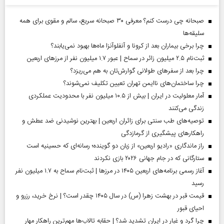
صبحانه چی درست کنم؟ معرفی ۳۰ صبحانه سریع، سالم و مقوی برای همه
سلیقه‌ها
چرا برخی بیماران بعد از کرونا و آنفلوآنزا ماه‌ها بهبود نمی‌یابند؟
ثبت‌نام ۲.۵ میلیون زائر در سماح | عبور ۱.۷ میلیون نفر از مرز‌های اربعین
چرا بعد از سفرهای طولانی گوارش‌تان به هم می‌ریزد؟
چرا ساختمان‌های ناایمن تهران تعیین تکلیف نمی‌شوند؟
آمار معلولیت در ایران | بیش از ۱۰.۵ میلیون نفر با محدودیت عملکردی
زندگی می‌کنند
توصیه‌های طب سنتی برای زائران اربعین | بهترین نوشیدنی ضد عطش و
راهکارهای پیشگیری از گرمازدگی
راز ماندگاری «رادیو اربعین» از زبان دو گوینده؛ رسانه‌ای که حسینیه است
ستارگانی که در جام جهانی ۲۰۲۶ بازی نکردند
آغاز رسمی برنامه‌های اربعین ۱۴۰۵ در مرز‌ها | ثبت‌نام سماح به ۱.۷ میلیون نفر
رسید
قیمت قبر در بهشت زهرا (س) در سال ۱۴۰۵ چقدر است؟ | نرخ خرید، رزرو و
احیای قبور
چرا گرد و غبار در ایران تشدید شد؟ | حقابه تالاب‌ها مهم‌ترین راهکار مهار