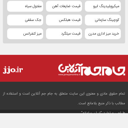
میکروبلیدینگ ابرو
قیمت ضایعات آهن
مفتول سیاه
کوچینگ سازمانی
قیمت هبلکس
جک سقفی
خرید میز اداری مدرن
قیمت میلگرد
میز کنفرانس
تمام حقوق مادی و معنوی این سایت متعلق به جام جم آنلاین است و استفاده از
مطالب با ذکر منبع بلامانع است.
طراحی و تولید
"ایران سامانه"