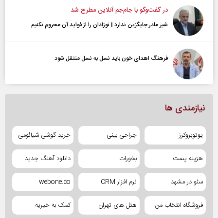
در گفت‌و‌گو با جام‌جم آنلاین مطرح شد
شیر مادر جایگزین ندارد | نوزادان را از فواید آن محروم نکنیم
فرهنگ اهدای خون باید نسل به نسل منتقل شود
نیازمندی ها
یوتوبروکرز
جراحی بینی
خرید گوشی شیائومی
هزینه پست
بخورات
دانلود آهنگ جدید
سئو در مشهد
نرم افزار CRM
webone.co
فروشگاه انتخاب من
هتل های تهران
کمک به خیریه