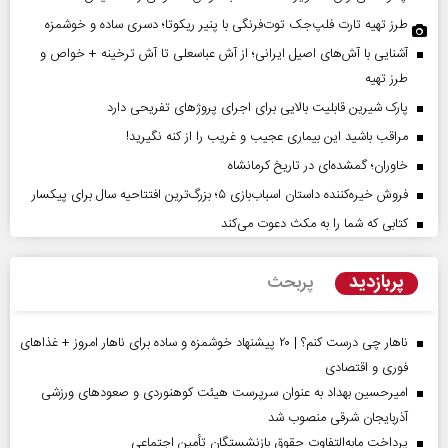
طرز تهیه تارت فلپ‌جک توت‌فرنگی با پنیر ریکوتا؛ دسری ساده و خوشمزه
آشنایی با آش‌های اصیل ایرانی؛ از آش عباسعلی تا آش ترخینه + خواص و
طرز تهیه
پارک شیرین قابلیت‌ بالایی برای اجرای پروژهای تفریحی دارد
مراقب باشید این بیماری عجیب و غریب را از کنه نگیرید!
خاوران؛ گمشده‌ای در تاریخ کرمانشاه
فروش خیره‌کننده داستان اسباب‌بازی ۵؛ بزرگ‌ترین افتتاحیه سال برای پیکسار
کتابی که شما را به مکث دعوت می‌کند
پربازدید
پربحث
ناهار چی درست کنم؟ | ۲۰ پیشنهاد خوشمزه و ساده برای ناهار امروز + غذاهای
فوری و اقتصادی
امیرحسین بهداد به عنوان سرپرست هیئت کوهنوردی و صعودهای ورزشی
آذربایجان شرقی منصوب شد
پرداخت مابه‌التفاوت حقوق بازنشستگان تأمین اجتماعی