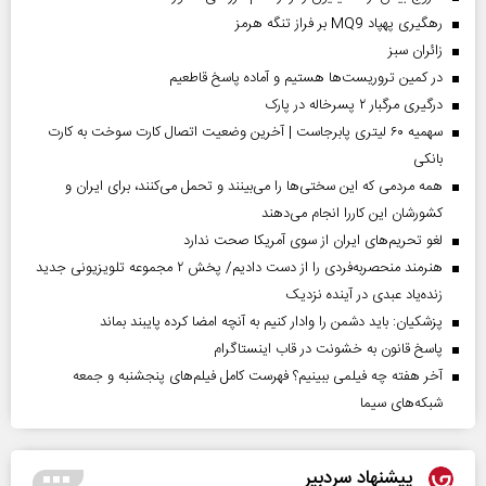
رهگیری پهپاد MQ9 بر فراز تنگه هرمز
‌زائران سبز
در کمین تروریست‌ها هستیم و آماده پاسخ قاطعیم
درگیری مرگبار ۲ پسرخاله در پارک
سهمیه ۶۰ لیتری پابرجاست | آخرین وضعیت اتصال کارت سوخت به کارت
بانکی
همه مردمی که این سختی‌ها را می‌بینند و تحمل می‌کنند، برای ایران و
کشورشان این کاررا انجام می‌دهند
لغو تحریم‌های ایران از سوی آمریکا صحت ندارد
هنرمند منحصر‌به‌فردی را از دست دادیم/ پخش ۲ مجموعه تلویزیونی جدید
زنده‌یاد عبدی در آینده نزدیک
پزشکیان: باید دشمن را وادار کنیم به آنچه امضا کرده پایبند بماند
پاسخ قانون به خشونت در قاب اینستاگرام
آخر هفته چه فیلمی ببینیم؟ فهرست کامل فیلم‌های پنجشنبه و جمعه
شبکه‌های سیما
پیشنهاد سردبیر