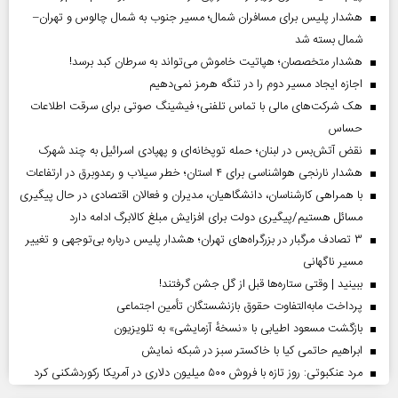
هشدار پلیس برای مسافران شمال؛ مسیر جنوب به شمال چالوس و تهران–
شمال بسته شد
هشدار متخصصان؛ هپاتیت خاموش می‌تواند به سرطان کبد برسد!
اجازه ایجاد مسیر دوم را در تنگه هرمز نمی‌دهیم
هک شرکت‌های مالی با تماس تلفنی؛ فیشینگ صوتی برای سرقت اطلاعات
حساس
نقض آتش‌بس در لبنان؛ حمله توپخانه‌ای و پهپادی اسرائیل به چند شهرک
هشدار نارنجی هواشناسی برای ۴ استان؛ خطر سیلاب و رعدوبرق در ارتفاعات
با همراهی کارشناسان، دانشگاهیان، مدیران و فعالان اقتصادی در حال پیگیری
مسائل هستیم/پیگیری دولت برای افزایش مبلغ کالابرگ ادامه دارد
۳ تصادف مرگبار در بزرگراه‌های تهران؛ هشدار پلیس درباره بی‌توجهی و تغییر
مسیر ناگهانی
ببینید | وقتی ستاره‌ها قبل از گل جشن گرفتند!
پرداخت مابه‌التفاوت حقوق بازنشستگان تأمین اجتماعی
بازگشت مسعود اطیابی با «نسخهٔ آزمایشی» به تلویزیون
ابراهیم حاتمی کیا با خاکستر سبز در شبکه نمایش
مرد عنکبوتی: روز تازه با فروش ۵۰۰ میلیون دلاری در آمریکا رکوردشکنی کرد