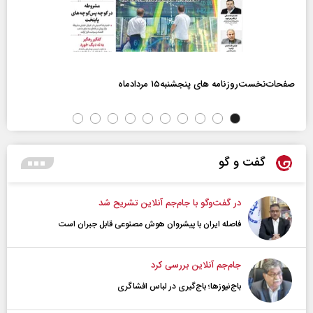
صفحات‌نخست‌روزنامه ها‌ی پنجشنبه‌۱۵ مردادماه
گفت و گو
در گفت‌و‌گو با جام‌جم آنلاین تشریح شد
فاصله ایران با پیشرو‌ان هوش مصنوعی قابل جبران است
جام‌جم آنلاین بررسی کرد
باج‌نیوزها؛ باج‌گیری در لباس افشاگری