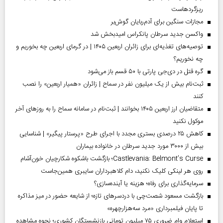
ریزگردهاست
مجازات سنگین برای آدم‌ربایان گوش‌بر
واکسن جدید سرطان پانکراس امیدبخش شد
توصیه‌های تغذیه‌ای برای زائران اربعین ۱۴۰۵ | در گرمای اربعین چه بخوریم و
چه نخوریم؟
گره قتل در دی‌جی پارتی با ۵۰ قسم باز می‌شود
ثبت‌نام بیش از یک میلیون نفر در سماح | زائران «همیار اربعین» را نصب
کنند
متقاضیان ارز اربعین ۱۴۰۵ بخوانند | ثبت‌نام در سامانه سماح را به روز‌های آخر
موکول نکنید
کاهش ۲۵ درصدی بستری مجدد با اجرای طرح «پرستار پیگیر» | شناسایی
بیش از ۳۰۰۰ مورد جدید سرطان در خانواده بیماران
Castlevania: Belmont’s Curse؛ بازگشت باشکوه شکارچیان خون‌آشام
روی هر لینکی کلیک نکنید، دام کلاهبرداران سایبری همین‌جاست
سرمایه‌گذاری برای رفاه؛ هزینه یا آینده‌سازی؟
بازگشت مسعود شصت‌چی با دردسر‌های تازه؛ از شایعه حضور در میز مذاکره
تا پایان فیلمبرداری «مرد سه‌هزارچهره»
استعلام وام ضروری ۷۵ میلیون تومانی بازنشستگان کشوری؛ نحوه مشاهده