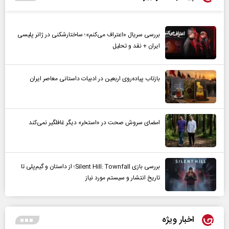
بررسی سریال «اعتراف می‌کنم»؛ ساختارشکنی در ژانر پلیسی
ایران + نقد و تحلیل
بازتاب پیاده‌روی اربعین در ادبیات داستانی معاصر ایران
امضای سروش صحت در «استخر» دیگر غافلگیر نمی‌کند
بررسی بازی Silent Hill: Townfall؛ از داستان و گیم‌پلی تا
تاریخ انتشار و سیستم مورد نیاز
اخبار ویژه