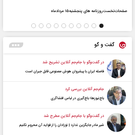
صفحات‌نخست‌روزنامه ها‌ی پنجشنبه‌۱۵ مردادماه
گفت و گو
در گفت‌و‌گو با جام‌جم آنلاین تشریح شد
فاصله ایران با پیشرو‌ان هوش مصنوعی قابل جبران است
جام‌جم آنلاین بررسی کرد
باج‌نیوزها؛ باج‌گیری در لباس افشاگری
در گفت‌و‌گو با جام‌جم آنلاین مطرح شد
شیر مادر جایگزین ندارد | نوزادان را از فواید آن محروم نکنیم