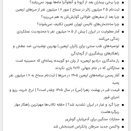
چرا برخی بیماران بعد از کرونا و آنفلوآنزا ماه‌ها بهبود نمی‌یابند؟
ثبت‌نام ۲.۵ میلیون زائر در سماح | عبور ۱.۷ میلیون نفر از مرز‌های اربعین
چرا بعد از سفرهای طولانی گوارش‌تان به هم می‌ریزد؟
چرا ساختمان‌های ناایمن تهران تعیین تکلیف نمی‌شوند؟
آمار معلولیت در ایران | بیش از ۱۰.۵ میلیون نفر با محدودیت عملکردی
زندگی می‌کنند
توصیه‌های طب سنتی برای زائران اربعین | بهترین نوشیدنی ضد عطش و
راهکارهای پیشگیری از گرمازدگی
راز ماندگاری «رادیو اربعین» از زبان دو گوینده؛ رسانه‌ای که حسینیه است
ستارگانی که در جام جهانی ۲۰۲۶ بازی نکردند
آغاز رسمی برنامه‌های اربعین ۱۴۰۵ در مرز‌ها | ثبت‌نام سماح به ۱.۷ میلیون نفر
رسید
قیمت قبر در بهشت زهرا (س) در سال ۱۴۰۵ چقدر است؟ | نرخ خرید، رزرو و
احیای قبور
چرا گرد و غبار در ایران تشدید شد؟ | حقابه تالاب‌ها مهم‌ترین راهکار مهار
ریزگردهاست
مجازات سنگین برای آدم‌ربایان گوش‌بر
واکسن جدید سرطان پانکراس امیدبخش شد