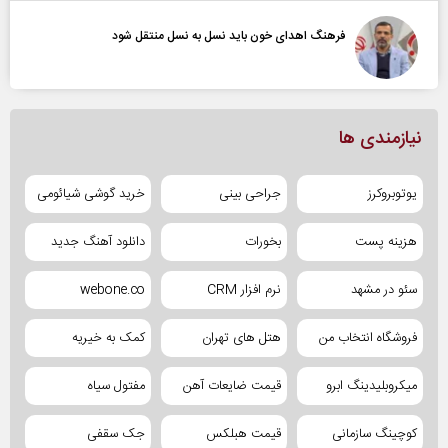
فرهنگ اهدای خون باید نسل به نسل منتقل شود
نیازمندی ها
یوتوبروکرز
جراحی بینی
خرید گوشی شیائومی
هزینه پست
بخورات
دانلود آهنگ جدید
سئو در مشهد
نرم افزار CRM
webone.co
فروشگاه انتخاب من
هتل های تهران
کمک به خیریه
میکروبلیدینگ ابرو
قیمت ضایعات آهن
مفتول سیاه
کوچینگ سازمانی
قیمت هبلکس
جک سقفی