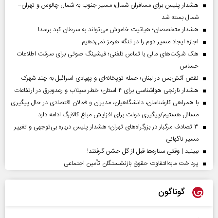
هشدار پلیس برای مسافران شمال؛ مسیر جنوب به شمال چالوس و تهران–
شمال بسته شد
هشدار متخصصان؛ هپاتیت خاموش می‌تواند به سرطان کبد برسد!
اجازه ایجاد مسیر دوم را در تنگه هرمز نمی‌دهیم
هک شرکت‌های مالی با تماس تلفنی؛ فیشینگ صوتی برای سرقت اطلاعات
حساس
نقض آتش‌بس در لبنان؛ حمله توپخانه‌ای و پهپادی اسرائیل به چند شهرک
هشدار نارنجی هواشناسی برای ۴ استان؛ خطر سیلاب و رعدوبرق در ارتفاعات
با همراهی کارشناسان، دانشگاهیان، مدیران و فعالان اقتصادی در حال پیگیری
مسائل هستیم/پیگیری دولت برای افزایش مبلغ کالابرگ ادامه دارد
۳ تصادف مرگبار در بزرگراه‌های تهران؛ هشدار پلیس درباره بی‌توجهی و تغییر
مسیر ناگهانی
ببینید | وقتی ستاره‌ها قبل از گل جشن گرفتند!
پرداخت مابه‌التفاوت حقوق بازنشستگان تأمین اجتماعی
گوناگون