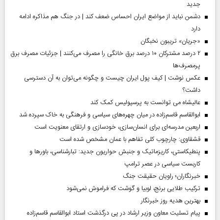
جدید
دشمن نباید از مواضع ایران احساس ضعف کند | در جنگ هم مذاکره ادامه
دارد
«جریان» تریبون نخبگان
۲ درصد مشترکان ۱۰ درصد برق خانگی را مصرف می‌کنند | جزئیات مصرف برق
پرمصرف‌ها
عکس نوشت | کیف پول ایران چیست و چگونه می‌توان به آن دسترسی
داشت؟
عالیشاه می توانست به پرسپولیس کمک کند
ابوالقاسم قاسم‌زاده در میان چهره‌های سیاسی و فرهنگی به خاک سپرده شد
اربعین مدرسه‌ای برای انسان‌سازی، خودسازی و ارتقای معنویت است
قشقاوی: چارچوب کلی تفاهم با عمان مشخص شده است
پنطیکاستی، کاریزماتیک و جنبش حواریون جدید: تبارشناسی، باور‌ها و
کاربست سیاسی در عصر ترامپ
خبرنگاران؛ راویان حقیقت جنگ
ترکیب طلایی برنج، لوبیا و گوشت که فراموش نمی‌شود
بهترین هدیه روز خبرنگار
پیام تسلیت معاون وزیر ارشاد در پی درگذشت استاد ابوالقاسم قاسم‌زاده