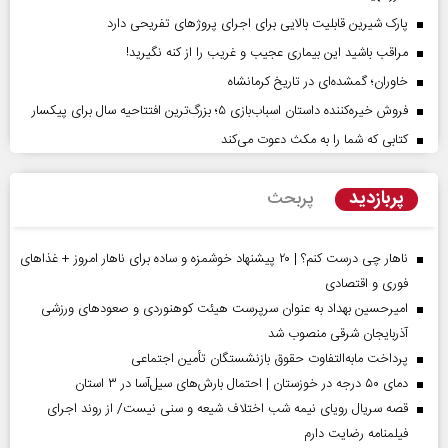
پارک شیرین قابلیت‌ بالایی برای اجرای پروژهای تفریحی دارد
مراقب باشید این بیماری عجیب و غریب را از کنه نگیرید!
خاوران؛ گمشده‌ای در تاریخ کرمانشاه
فروش خیره‌کننده داستان اسباب‌بازی ۵؛ بزرگ‌ترین افتتاحیه سال برای پیکسار
کتابی که شما را به مکث دعوت می‌کند
پربازدید
پربحث
ناهار چی درست کنم؟ | ۲۰ پیشنهاد خوشمزه و ساده برای ناهار امروز + غذاهای
فوری و اقتصادی
امیرحسین بهداد به عنوان سرپرست هیئت کوهنوردی و صعودهای ورزشی
آذربایجان شرقی منصوب شد
پرداخت مابه‌التفاوت حقوق بازنشستگان تأمین اجتماعی
دمای ۵۰ درجه در خوزستان | احتمال بارش‌های سیل‌آسا در ۳ استان
قصه سریال رویای نیمه شب اختلاف شیعه و سنی نیست/ از روند اجرای
فیلمنامه رضایت دارم