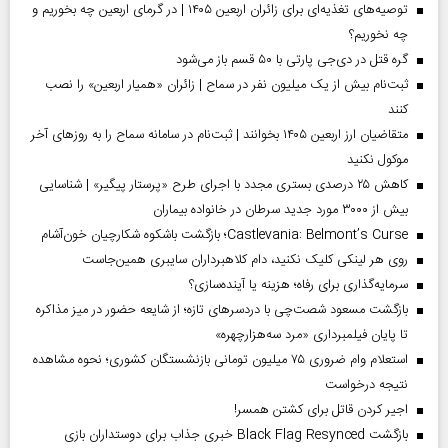
توصیه‌های تغذیه‌ای برای زائران اربعین ۱۴۰۵ | در گرمای اربعین چه بخوریم و
چه نخوریم؟
گره قتل در دی‌جی پارتی با ۵۰ قسم باز می‌شود
ثبت‌نام بیش از یک میلیون نفر در سماح | زائران «همیار اربعین» را نصب
کنند
متقاضیان ارز اربعین ۱۴۰۵ بخوانند | ثبت‌نام در سامانه سماح را به روز‌های آخر
موکول نکنید
کاهش ۲۵ درصدی بستری مجدد با اجرای طرح «پرستار پیگیر» | شناسایی
بیش از ۳۰۰۰ مورد جدید سرطان در خانواده بیماران
Castlevania: Belmont’s Curse؛ بازگشت باشکوه شکارچیان خون‌آشام
روی هر لینکی کلیک نکنید، دام کلاهبرداران سایبری همین‌جاست
سرمایه‌گذاری برای رفاه؛ هزینه یا آینده‌سازی؟
بازگشت مسعود شصت‌چی با دردسر‌های تازه؛ از شایعه حضور در میز مذاکره
تا پایان فیلمبرداری «مرد سه‌هزارچهره»
استعلام وام ضروری ۷۵ میلیون تومانی بازنشستگان کشوری؛ نحوه مشاهده
نتیجه درخواست
اجیر کردن قاتل برای کشتن همسر!
بازگشت Black Flag Resynced خبری جذاب برای دوستداران بازی