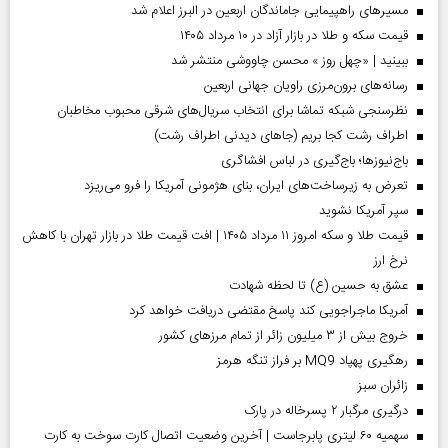
مسیر‌های راهپیمایی جاماندگان اربعین در البرز اعلام شد
قیمت سکه و طلا در بازار آزاد در ۱۰ مرداد ۱۴۰۵
ببینید | «چهل روز » محسن چاووشی منتشر شد
رسانه‌های برون‌مرزی راویان جهانی اربعین
نظرسنجی شبکه تماشا برای انتخاب سریال‌های شرقی محبوب مخاطبان
اطراف رشت کجا بریم (جاهای دیدنی اطراف رشت)
باج‌نیوزها؛ باج‌گیری در لباس افشاگری
تعرض به زیرساخت‌های ایران، بنای هژمونی آمریکا را فرو می‌ریزد
سپر آمریکا نشوید
قیمت طلا و سکه امروز ۱۱ مرداد ۱۴۰۵ | افت قیمت طلا در بازار تهران با کاهش
نرخ ارز
عشق به حسین (ع) تا لحظه شهادت
آمریکا ماجراجویی کند پاسخ مقتضی دریافت خواهد کرد
خروج بیش از ۳ میلیون زائر از تمام مرز‌های کشور
رهگیری پهپاد MQ9 بر فراز تنگه هرمز
‌زائران سبز
درگیری مرگبار ۲ پسرخاله در پارک
سهمیه ۶۰ لیتری پابرجاست | آخرین وضعیت اتصال کارت سوخت به کارت