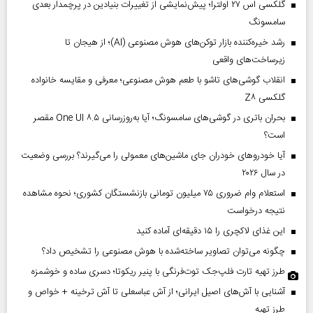
گلکسی اس ۲۷ اولترا؛ پیش‌نمایشی از تغییرات بنیادین در پرچمدار بعدی
سامسونگ
رشد خیره‌کننده بازار توکن‌های هوش مصنوعی (AI)؛ از هیجان تا
زیرساخت‌های واقعی
انقلاب گوشی‌های تاشو‌ با طعم هوش مصنوعی؛ معرفی و مقایسه خانواده
گلکسی Z۸
بحران باتری در گوشی‌های سامسونگ؛ آیا به‌روزرسانی One UI ۸.۵ مقصر
است؟
آیا خودروهای خودران جای ماشین‌های معمولی را می‌گیرند؟ بررسی وضعیت
در سال ۲۰۲۶
استعلام وام ضروری ۷۵ میلیون تومانی بازنشستگان کشوری؛ نحوه مشاهده
نتیجه درخواست
این غذای لاکچری را ۱۵ دقیقه‌ای آماده کنید
چگونه می‌توان تصاویر ساخته‌شده با هوش مصنوعی را تشخیص داد؟
طرز تهیه تارت فلپ‌جک توت‌فرنگی با پنیر ریکوتا؛ دسری ساده و خوشمزه
آشنایی با آش‌های اصیل ایرانی؛ از آش عباسعلی تا آش ترخینه + خواص و
طرز تهیه