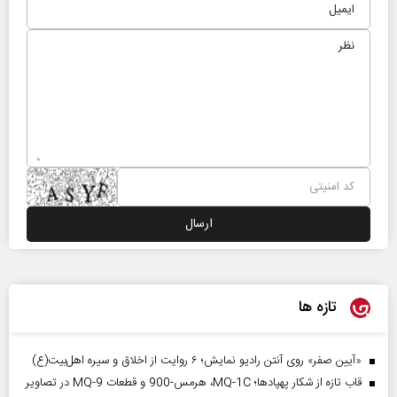
تازه ها
«آیین صفر» روی آنتن رادیو نمایش؛ ۶ روایت از اخلاق و سیره اهل‌بیت(ع)
قاب تازه از شکار پهپادها؛ MQ-1C، هرمس-900 و قطعات MQ-9 در تصاویر