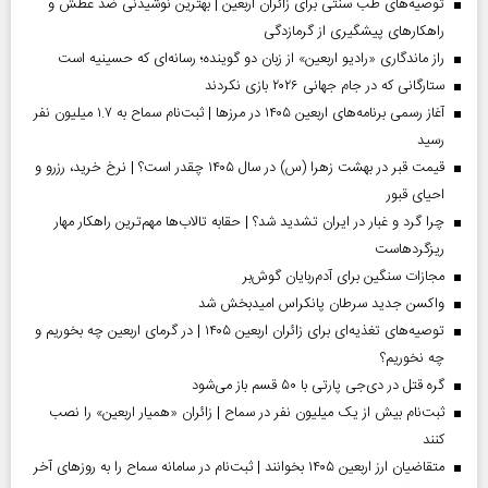
توصیه‌های طب سنتی برای زائران اربعین | بهترین نوشیدنی ضد عطش و
راهکارهای پیشگیری از گرمازدگی
راز ماندگاری «رادیو اربعین» از زبان دو گوینده؛ رسانه‌ای که حسینیه است
ستارگانی که در جام جهانی ۲۰۲۶ بازی نکردند
آغاز رسمی برنامه‌های اربعین ۱۴۰۵ در مرز‌ها | ثبت‌نام سماح به ۱.۷ میلیون نفر
رسید
قیمت قبر در بهشت زهرا (س) در سال ۱۴۰۵ چقدر است؟ | نرخ خرید، رزرو و
احیای قبور
چرا گرد و غبار در ایران تشدید شد؟ | حقابه تالاب‌ها مهم‌ترین راهکار مهار
ریزگردهاست
مجازات سنگین برای آدم‌ربایان گوش‌بر
واکسن جدید سرطان پانکراس امیدبخش شد
توصیه‌های تغذیه‌ای برای زائران اربعین ۱۴۰۵ | در گرمای اربعین چه بخوریم و
چه نخوریم؟
گره قتل در دی‌جی پارتی با ۵۰ قسم باز می‌شود
ثبت‌نام بیش از یک میلیون نفر در سماح | زائران «همیار اربعین» را نصب
کنند
متقاضیان ارز اربعین ۱۴۰۵ بخوانند | ثبت‌نام در سامانه سماح را به روز‌های آخر