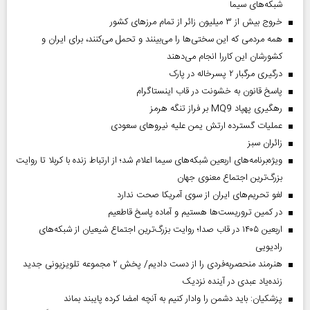
شبکه‌های سیما
خروج بیش از ۳ میلیون زائر از تمام مرز‌های کشور
همه مردمی که این سختی‌ها را می‌بینند و تحمل می‌کنند، برای ایران و
کشورشان این کاررا انجام می‌دهند
درگیری مرگبار ۲ پسرخاله در پارک
پاسخ قانون به خشونت در قاب اینستاگرام
رهگیری پهپاد MQ9 بر فراز تنگه هرمز
عملیات گسترده ارتش یمن علیه نیروهای سعودی
‌زائران سبز
ویژه‌برنامه‌های اربعین شبکه‌های سیما اعلام شد؛ از ارتباط زنده با کربلا تا روایت
بزرگ‌ترین اجتماع معنوی جهان
لغو تحریم‌های ایران از سوی آمریکا صحت ندارد
در کمین تروریست‌ها هستیم و آماده پاسخ قاطعیم
اربعین ۱۴۰۵ در قاب صدا؛ روایت بزرگ‌ترین اجتماع شیعیان از شبکه‌های
رادیویی
هنرمند منحصر‌به‌فردی را از دست دادیم/ پخش ۲ مجموعه تلویزیونی جدید
زنده‌یاد عبدی در آینده نزدیک
پزشکیان: باید دشمن را وادار کنیم به آنچه امضا کرده پایبند بماند