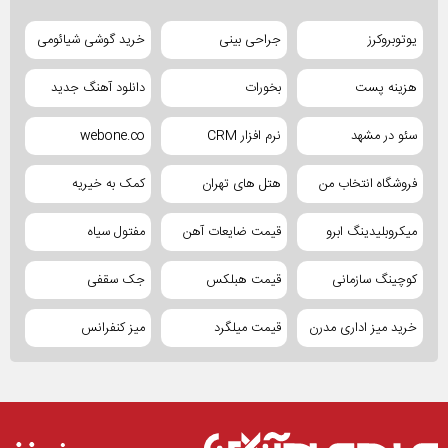
یوتوبروکرز
جراحی بینی
خرید گوشی شیائومی
هزینه پست
بخورات
دانلود آهنگ جدید
سئو در مشهد
نرم افزار CRM
webone.co
فروشگاه انتخاب من
هتل های تهران
کمک به خیریه
میکروبلیدینگ ابرو
قیمت ضایعات آهن
مفتول سیاه
کوچینگ سازمانی
قیمت هبلکس
جک سقفی
خرید میز اداری مدرن
قیمت میلگرد
میز کنفرانس