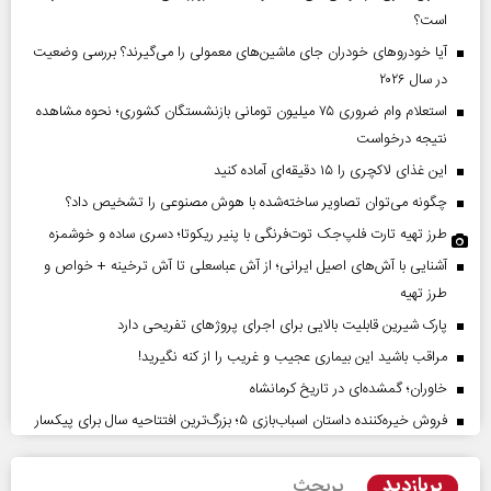
است؟
آیا خودروهای خودران جای ماشین‌های معمولی را می‌گیرند؟ بررسی وضعیت
در سال ۲۰۲۶
استعلام وام ضروری ۷۵ میلیون تومانی بازنشستگان کشوری؛ نحوه مشاهده
نتیجه درخواست
این غذای لاکچری را ۱۵ دقیقه‌ای آماده کنید
چگونه می‌توان تصاویر ساخته‌شده با هوش مصنوعی را تشخیص داد؟
طرز تهیه تارت فلپ‌جک توت‌فرنگی با پنیر ریکوتا؛ دسری ساده و خوشمزه
آشنایی با آش‌های اصیل ایرانی؛ از آش عباسعلی تا آش ترخینه + خواص و
طرز تهیه
پارک شیرین قابلیت‌ بالایی برای اجرای پروژهای تفریحی دارد
مراقب باشید این بیماری عجیب و غریب را از کنه نگیرید!
خاوران؛ گمشده‌ای در تاریخ کرمانشاه
فروش خیره‌کننده داستان اسباب‌بازی ۵؛ بزرگ‌ترین افتتاحیه سال برای پیکسار
پربازدید
پربحث