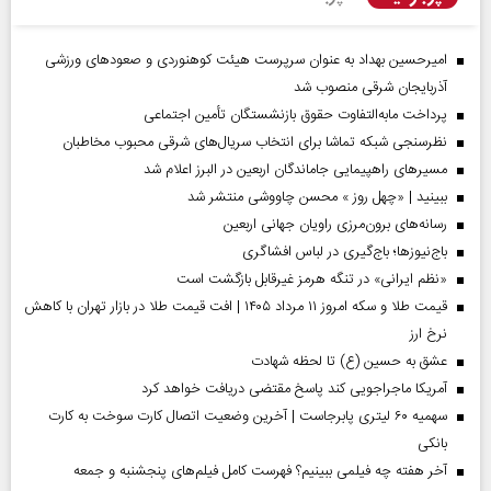
امیرحسین بهداد به عنوان سرپرست هیئت کوهنوردی و صعودهای ورزشی
آذربایجان شرقی منصوب شد
پرداخت مابه‌التفاوت حقوق بازنشستگان تأمین اجتماعی
نظرسنجی شبکه تماشا برای انتخاب سریال‌های شرقی محبوب مخاطبان
مسیر‌های راهپیمایی جاماندگان اربعین در البرز اعلام شد
ببینید | «چهل روز » محسن چاووشی منتشر شد
رسانه‌های برون‌مرزی راویان جهانی اربعین
باج‌نیوزها؛ باج‌گیری در لباس افشاگری
«نظم ایرانی» در تنگه هرمز غیرقابل بازگشت است
قیمت طلا و سکه امروز ۱۱ مرداد ۱۴۰۵ | افت قیمت طلا در بازار تهران با کاهش
نرخ ارز
عشق به حسین (ع) تا لحظه شهادت
آمریکا ماجراجویی کند پاسخ مقتضی دریافت خواهد کرد
سهمیه ۶۰ لیتری پابرجاست | آخرین وضعیت اتصال کارت سوخت به کارت
بانکی
آخر هفته چه فیلمی ببینیم؟ فهرست کامل فیلم‌های پنجشنبه و جمعه