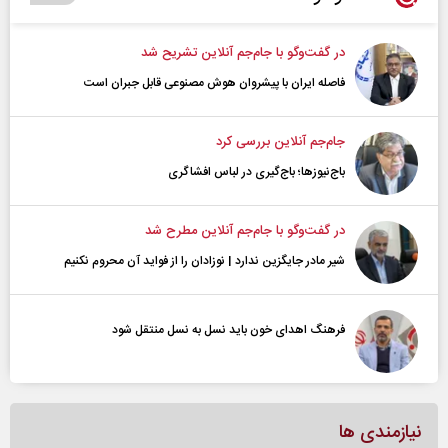
در گفت‌و‌گو با جام‌جم آنلاین تشریح شد
فاصله ایران با پیشرو‌ان هوش مصنوعی قابل جبران است
جام‌جم آنلاین بررسی کرد
باج‌نیوزها؛ باج‌گیری در لباس افشاگری
در گفت‌و‌گو با جام‌جم آنلاین مطرح شد
شیر مادر جایگزین ندارد | نوزادان را از فواید آن محروم نکنیم
فرهنگ اهدای خون باید نسل به نسل منتقل شود
نیازمندی ها