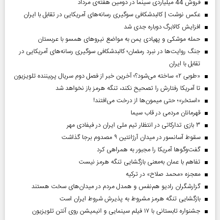
فروش 44 میلیاردی سینما در دومین هفته‌ی مرداد
عکس نوشت | کالبدشکافی سوگیری رسانه‌های آمریکایی در تقابل با ایران
افزایش کالابرگ دوباره جدی شد
حمله موشکی و پهپادی یمن به مواضع نیروهای همسو با عربستان
جنگ روایت‌ها در نبرد رمضان؛ کالبدشکافی سوگیری رسانه‌های آمریکایی در
تقابل با ایران
«طوبی ۲» ساخته می‌شود؟؛ آخرین خبر از فصل دوم سریال پربیننده تلویزیون
تا آمریکا رفتارش را تصحیح نکند، تنگه هرمز باز نخواهد شد
«استخر»‌‌؛ حتی میمون‌ها از درخت می‌افتند!
قهرمانان مردمی در قاب سیما
۳ بازی تدارکاتی در انتظار تیم ملی ایران در فیفادی مهر
سقوط آسانسور در میدان آرژانتین ۹ مصدوم برجا گذاشت
گفت‌وگوها آمریکا را مجبور به همراهی کرد
تفاهم با عمان به‌معنی بازگشایی تنگه هرمز نیست
معجزه «محمد صلاح» در ترکیه
گزارشگران رادیو هم‌نفس و همدل مردم در میدان‌های سخت هستند
بازگشایی تنگه هرمز مشروط به پذیرش شروط ایران است
جشنواره تابستانی با ۱۷ فیلم سینمایی و انیمیشن روی آنتن تلویزیون