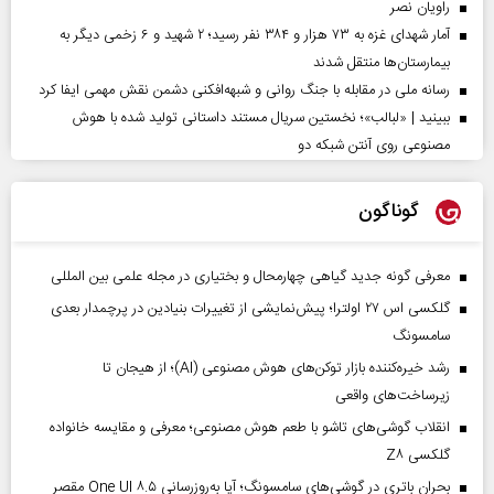
راویان نصر
آمار شهدای غزه به ۷۳ هزار و ۳۸۴ نفر رسید؛ ۲ شهید و ۶ زخمی دیگر به
بیمارستان‌ها منتقل شدند
رسانه ملی در مقابله با جنگ روانی و شبهه‌افکنی دشمن نقش مهمی ایفا کرد
ببینید | «لبالب»؛ نخستین سریال مستند داستانی تولید شده با هوش
مصنوعی روی آنتن شبکه دو
گوناگون
معرفی گونه جدید گیاهی چهارمحال و بختیاری در مجله علمی بین المللی
گلکسی اس ۲۷ اولترا؛ پیش‌نمایشی از تغییرات بنیادین در پرچمدار بعدی
سامسونگ
رشد خیره‌کننده بازار توکن‌های هوش مصنوعی (AI)؛ از هیجان تا
زیرساخت‌های واقعی
انقلاب گوشی‌های تاشو‌ با طعم هوش مصنوعی؛ معرفی و مقایسه خانواده
گلکسی Z۸
بحران باتری در گوشی‌های سامسونگ؛ آیا به‌روزرسانی One UI ۸.۵ مقصر