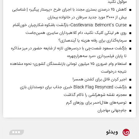
موکول نکنید
کاهش ۲۵ درصدی بستری مجدد با اجرای طرح «پرستار پیگیر» | شناسایی
بیش از ۳۰۰۰ مورد جدید سرطان در خانواده بیماران
Castlevania: Belmont’s Curse؛ بازگشت باشکوه شکارچیان خون‌آشام
روی هر لینکی کلیک نکنید، دام کلاهبرداران سایبری همین‌جاست
سرمایه‌گذاری برای رفاه؛ هزینه یا آینده‌سازی؟
بازگشت مسعود شصت‌چی با دردسر‌های تازه؛ از شایعه حضور در میز مذاکره
تا پایان فیلمبرداری «مرد سه‌هزارچهره»
استعلام وام ضروری ۷۵ میلیون تومانی بازنشستگان کشوری؛ نحوه مشاهده
نتیجه درخواست
اجیر کردن قاتل برای کشتن همسر!
بازگشت Black Flag Resynced خبری جذاب برای دوستداران بازی
معجزه، نقشه شوهرکشی را ناکام گذاشت
توصیه‌های هلال‌احمر برای روز‌های گرم
جام‌جهانی مهاجران
ویدئو