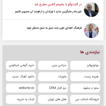
در گفت‌و‌گو با جام‌جم آنلاین مطرح شد
شیر مادر جایگزین ندارد | نوزادان را از فواید آن محروم نکنیم
فرهنگ اهدای خون باید نسل به نسل منتقل شود
نیازمندی ها
یوتوبروکرز
جراحی بینی
خرید گوشی شیائومی
هزینه پست
بخورات
دانلود آهنگ جدید
سئو در مشهد
نرم افزار CRM
webone.co
فروشگاه انتخاب من
هتل های تهران
کمک به خیریه