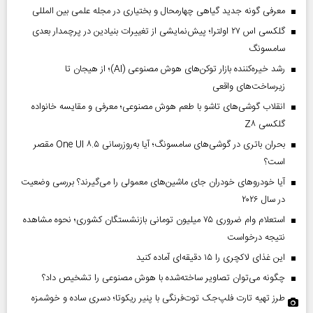
معرفی گونه جدید گیاهی چهارمحال و بختیاری در مجله علمی بین المللی
گلکسی اس ۲۷ اولترا؛ پیش‌نمایشی از تغییرات بنیادین در پرچمدار بعدی
سامسونگ
رشد خیره‌کننده بازار توکن‌های هوش مصنوعی (AI)؛ از هیجان تا
زیرساخت‌های واقعی
انقلاب گوشی‌های تاشو‌ با طعم هوش مصنوعی؛ معرفی و مقایسه خانواده
گلکسی Z۸
بحران باتری در گوشی‌های سامسونگ؛ آیا به‌روزرسانی One UI ۸.۵ مقصر
است؟
آیا خودروهای خودران جای ماشین‌های معمولی را می‌گیرند؟ بررسی وضعیت
در سال ۲۰۲۶
استعلام وام ضروری ۷۵ میلیون تومانی بازنشستگان کشوری؛ نحوه مشاهده
نتیجه درخواست
این غذای لاکچری را ۱۵ دقیقه‌ای آماده کنید
چگونه می‌توان تصاویر ساخته‌شده با هوش مصنوعی را تشخیص داد؟
طرز تهیه تارت فلپ‌جک توت‌فرنگی با پنیر ریکوتا؛ دسری ساده و خوشمزه