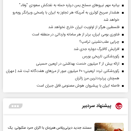
بیانیه مهم نیروهای مسلح یمن درباره حمله به نفتکش سعودی "وفاء"
هشدار صریح کوثری به آمریکا؛ هر تجاوز به ایران با پاسخی ویرانگر روبه‌رو
خواهد شد
فلسطین هرگز از اولویت ایران خارج نخواهد شد
فناوری بومی ایران، برتر از هر سامانه وارداتی در منطقه است
چرایی عقب‌نشینی ترامپ؟
افزایش کالابرگ دوباره جدی شد
رکوردشکنی تاریخی بورس
ارائه بیش از ۲ میلیون خدمت بهداشتی در اربعین حسینی
رکوردشکنی تردد اربعینی؛ ۶۰ میلیون عبور از مرزهای هفت‌گانه ثبت شد | مهران
همچنان پرترددترین مرز زائران
فاصله ایران با پیشرو‌ان هوش مصنوعی قابل جبران است
پیشنهاد سردبیر
مستند جدید دیزنی‌پلاس هم‌زمان با اکران «مرد عنکبوتی: یک