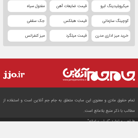
میکروبلیدینگ ابرو
قیمت ضایعات آهن
مفتول سیاه
کوچینگ سازمانی
قیمت هبلکس
جک سقفی
خرید میز اداری مدرن
قیمت میلگرد
میز کنفرانس
تمام حقوق مادی و معنوی این سایت متعلق به جام جم آنلاین است و استفاده از
مطالب با ذکر منبع بلامانع است.
طراحی و تولید
"ایران سامانه"