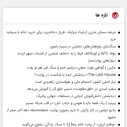
تازه ها
عرضه مسکن متری از فردا؛ جزئیات طرح «خانه‌ریز» برای خرید خانه با سرمایه
خرد
سنگ‌بنای پژوهش‌های تحلیلی در سیره رضوی
یوفا، AFC و کونکاکاف فیفا را به «تخلف اساسی از اعتماد» متهم کردند
دیوارهای روایت‌ساز
عکس | گواهی فوت جعلی، مراسم ختم و سنگ قبر هم لو رفت
The Last House؛ درخشش ایده یا شکست در روایت؟
نیاز اصلی کشور، انسجام ملی و هوشمندی راهبردی است
سعید اسدی در «افق مقاومت» مسیر خلق اثر را آموزش می‌دهد
درخشش دانش‌آموزان ایرانی در مسابقات جهانی رباتیک
ببینید | یک قصه تازه با هومن و جناب‌ خان؛ در قاب شبکه نسیم
رادیو اربعین در کنار زائران تا حرم رضوی؛ روایت لحظه‌به‌لحظه دهه آخر صفر از
مشهد
«وطنم ایران» از زیارت امام رضا(ع) تا سبک زندگی رضوی می‌گوید