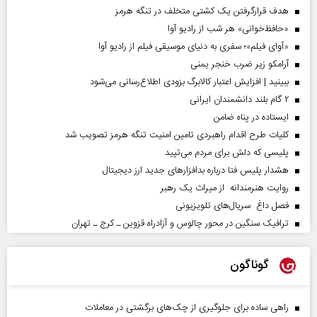
هدف قرارگرفتن یک کشتی متخلف در تنگه هرمز
«حافظ‌خوانی» هر شب از رادیو آوا
«آوای فیلم»؛ سفری به دنیای موسیقی فیلم از رادیو آوا
آرامکو زیر ضرب خنجر یمنی
ببینید | افزایش اعتبار کالابرگ بزودی اطلاع‌رسانی می‌شود
۲ گام بلند دانشمندان ایرانی
ایستاده در پناه ضامن
کلیات طرح اقدام راهبردی تامین امنیت تنگه هرمز تصویب شد
پلیسی که دلش برای مردم می‌تپید
هشدار پلیس فتا درباره بدافزار‌های جدید ارز دیجیتال
روایت هنرمندانه از میراث یک رهبر
فصل داغ سریال‌های تلویزیونی
ترافیک سنگین در محور چالوس و آزادراه قزوین ـ کرج ـ تهران
گوناگون
راهی ساده برای جلوگیری از چک‌های برگشتی در معاملات