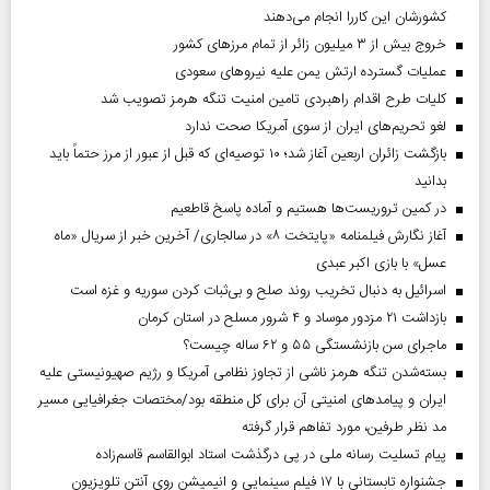
کشورشان این کاررا انجام می‌دهند
خروج بیش از ۳ میلیون زائر از تمام مرز‌های کشور
عملیات گسترده ارتش یمن علیه نیروهای سعودی
کلیات طرح اقدام راهبردی تامین امنیت تنگه هرمز تصویب شد
لغو تحریم‌های ایران از سوی آمریکا صحت ندارد
بازگشت زائران اربعین آغاز شد؛ ۱۰ توصیه‌ای که قبل از عبور از مرز حتماً باید
بدانید
در کمین تروریست‌ها هستیم و آماده پاسخ قاطعیم
آغاز نگارش فیلمنامه «پایتخت ۸» در سالجاری/ آخرین خبر از سریال «ماه
عسل» با بازی اکبر عبدی
اسرائیل به دنبال تخریب روند صلح و بی‌ثبات کردن سوریه و غزه است
بازداشت ۲۱ مزدور موساد و ۴ شرور مسلح در استان کرمان
ماجرای سن بازنشستگی ۵۵ و ۶۲ ساله چیست؟
بسته‌شدن تنگه هرمز ناشی از تجاوز نظامی آمریکا و رژیم صهیونیستی علیه
ایران و پیامد‌های امنیتی آن برای کل منطقه بود/مختصات جغرافیایی مسیر
مد نظر طرفین، مورد تفاهم قرار گرفته
پیام تسلیت رسانه ملی در پی درگذشت استاد ابوالقاسم قاسم‌زاده
جشنواره تابستانی با ۱۷ فیلم سینمایی و انیمیشن روی آنتن تلویزیون