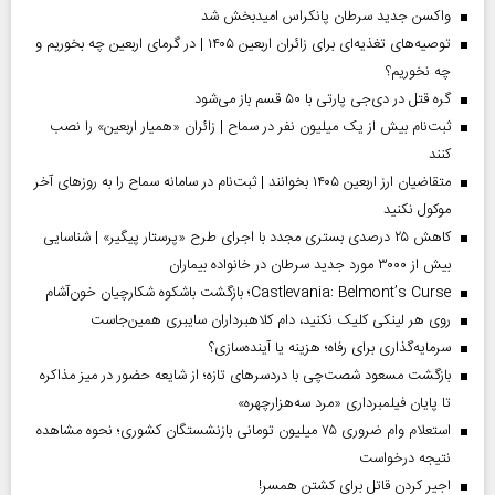
واکسن جدید سرطان پانکراس امیدبخش شد
توصیه‌های تغذیه‌ای برای زائران اربعین ۱۴۰۵ | در گرمای اربعین چه بخوریم و
چه نخوریم؟
گره قتل در دی‌جی پارتی با ۵۰ قسم باز می‌شود
ثبت‌نام بیش از یک میلیون نفر در سماح | زائران «همیار اربعین» را نصب
کنند
متقاضیان ارز اربعین ۱۴۰۵ بخوانند | ثبت‌نام در سامانه سماح را به روز‌های آخر
موکول نکنید
کاهش ۲۵ درصدی بستری مجدد با اجرای طرح «پرستار پیگیر» | شناسایی
بیش از ۳۰۰۰ مورد جدید سرطان در خانواده بیماران
Castlevania: Belmont’s Curse؛ بازگشت باشکوه شکارچیان خون‌آشام
روی هر لینکی کلیک نکنید، دام کلاهبرداران سایبری همین‌جاست
سرمایه‌گذاری برای رفاه؛ هزینه یا آینده‌سازی؟
بازگشت مسعود شصت‌چی با دردسر‌های تازه؛ از شایعه حضور در میز مذاکره
تا پایان فیلمبرداری «مرد سه‌هزارچهره»
استعلام وام ضروری ۷۵ میلیون تومانی بازنشستگان کشوری؛ نحوه مشاهده
نتیجه درخواست
اجیر کردن قاتل برای کشتن همسر!