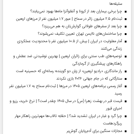
سلیقه‌ها
چرا برخی بیماران بعد از کرونا و آنفلوآنزا ماه‌ها بهبود نمی‌یابند؟
ثبت‌نام ۲.۵ میلیون زائر در سماح | عبور ۱.۷ میلیون نفر از مرز‌های اربعین
چرا بعد از سفرهای طولانی گوارش‌تان به هم می‌ریزد؟
چرا ساختمان‌های ناایمن تهران تعیین تکلیف نمی‌شوند؟
آمار معلولیت در ایران | بیش از ۱۰.۵ میلیون نفر با محدودیت عملکردی
زندگی می‌کنند
توصیه‌های طب سنتی برای زائران اربعین | بهترین نوشیدنی ضد عطش و
راهکارهای پیشگیری از گرمازدگی
راز ماندگاری «رادیو اربعین» از زبان دو گوینده؛ رسانه‌ای که حسینیه است
ستارگانی که در جام جهانی ۲۰۲۶ بازی نکردند
آغاز رسمی برنامه‌های اربعین ۱۴۰۵ در مرز‌ها | ثبت‌نام سماح به ۱.۷ میلیون نفر
رسید
قیمت قبر در بهشت زهرا (س) در سال ۱۴۰۵ چقدر است؟ | نرخ خرید، رزرو و
احیای قبور
چرا گرد و غبار در ایران تشدید شد؟ | حقابه تالاب‌ها مهم‌ترین راهکار مهار
ریزگردهاست
مجازات سنگین برای آدم‌ربایان گوش‌بر