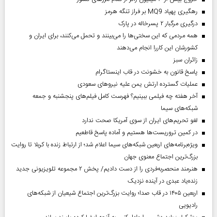
رهگیری پهپاد MQ9 بر فراز تنگه هرمز
درگیری مرگبار ۲ پسرخاله در پارک
همه مردمی که این سختی‌ها را می‌بینند و تحمل می‌کنند، برای ایران و
کشورشان این کاررا انجام می‌دهند
‌زائران سبز
پاسخ قانون به خشونت در قاب اینستاگرام
عملیات گسترده ارتش یمن علیه نیروهای سعودی
آخر هفته چه فیلمی ببینیم؟ فهرست کامل فیلم‌های پنجشنبه و جمعه
شبکه‌های سیما
لغو تحریم‌های ایران از سوی آمریکا صحت ندارد
در کمین تروریست‌ها هستیم و آماده پاسخ قاطعیم
ویژه‌برنامه‌های اربعین شبکه‌های سیما اعلام شد؛ از ارتباط زنده با کربلا تا روایت
بزرگ‌ترین اجتماع معنوی جهان
هنرمند منحصر‌به‌فردی را از دست دادیم/ پخش ۲ مجموعه تلویزیونی جدید
زنده‌یاد عبدی در آینده نزدیک
اربعین ۱۴۰۵ در قاب صدا؛ روایت بزرگ‌ترین اجتماع شیعیان از شبکه‌های
رادیویی