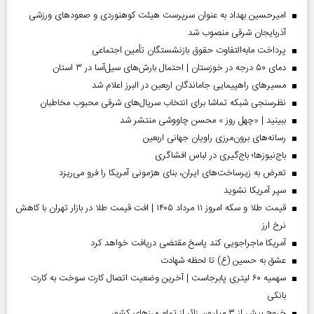
امیرحسین بهداد به عنوان سرپرست هیئت کوهنوردی و صعودهای ورزشی
آذربایجان شرقی منصوب شد
پرداخت مابه‌التفاوت حقوق بازنشستگان تأمین اجتماعی
دمای ۵۰ درجه در خوزستان | احتمال بارش‌های سیل‌آسا در ۳ استان
مسیر‌های راهپیمایی جاماندگان اربعین در البرز اعلام شد
نظرسنجی شبکه تماشا برای انتخاب سریال‌های شرقی محبوب مخاطبان
ببینید | «چهل روز » محسن چاووشی منتشر شد
رسانه‌های برون‌مرزی راویان جهانی اربعین
باج‌نیوزها؛ باج‌گیری در لباس افشاگری
تعرض به زیرساخت‌های ایران، بنای هژمونی آمریکا را فرو می‌ریزد
سپر آمریکا نشوید
قیمت طلا و سکه امروز ۱۱ مرداد ۱۴۰۵ | افت قیمت طلا در بازار تهران با کاهش
نرخ ارز
آمریکا ماجراجویی کند پاسخ مقتضی دریافت خواهد کرد
عشق به حسین (ع) تا لحظه شهادت
سهمیه ۶۰ لیتری پابرجاست | آخرین وضعیت اتصال کارت سوخت به کارت
بانکی
خروج بیش از ۳ میلیون زائر از تمام مرز‌های کشور