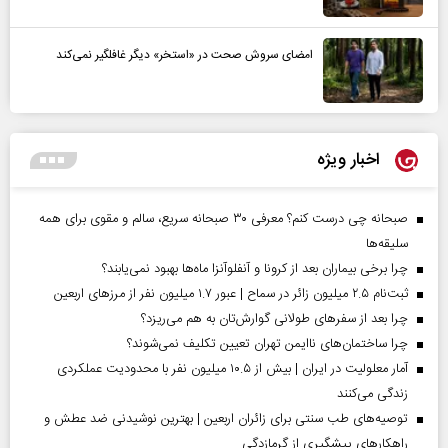
امضای سروش صحت در «استخر» دیگر غافلگیر نمی‌کند
اخبار ویژه
صبحانه چی درست کنم؟ معرفی ۳۰ صبحانه سریع، سالم و مقوی برای همه
سلیقه‌ها
چرا برخی بیماران بعد از کرونا و آنفلوآنزا ماه‌ها بهبود نمی‌یابند؟
ثبت‌نام ۲.۵ میلیون زائر در سماح | عبور ۱.۷ میلیون نفر از مرز‌های اربعین
چرا بعد از سفرهای طولانی گوارش‌تان به هم می‌ریزد؟
چرا ساختمان‌های ناایمن تهران تعیین تکلیف نمی‌شوند؟
آمار معلولیت در ایران | بیش از ۱۰.۵ میلیون نفر با محدودیت عملکردی
زندگی می‌کنند
توصیه‌های طب سنتی برای زائران اربعین | بهترین نوشیدنی ضد عطش و
راهکارهای پیشگیری از گرمازدگی