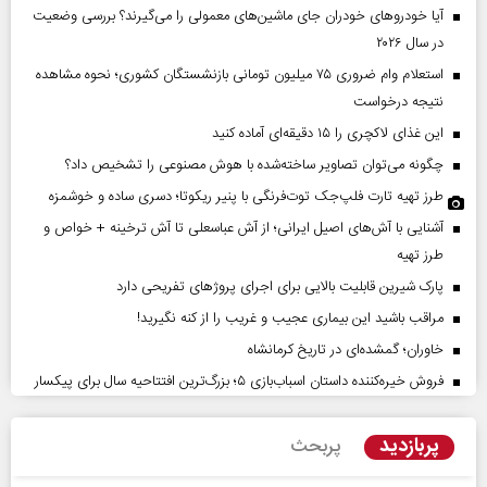
آیا خودروهای خودران جای ماشین‌های معمولی را می‌گیرند؟ بررسی وضعیت
در سال ۲۰۲۶
استعلام وام ضروری ۷۵ میلیون تومانی بازنشستگان کشوری؛ نحوه مشاهده
نتیجه درخواست
این غذای لاکچری را ۱۵ دقیقه‌ای آماده کنید
چگونه می‌توان تصاویر ساخته‌شده با هوش مصنوعی را تشخیص داد؟
طرز تهیه تارت فلپ‌جک توت‌فرنگی با پنیر ریکوتا؛ دسری ساده و خوشمزه
آشنایی با آش‌های اصیل ایرانی؛ از آش عباسعلی تا آش ترخینه + خواص و
طرز تهیه
پارک شیرین قابلیت‌ بالایی برای اجرای پروژهای تفریحی دارد
مراقب باشید این بیماری عجیب و غریب را از کنه نگیرید!
خاوران؛ گمشده‌ای در تاریخ کرمانشاه
فروش خیره‌کننده داستان اسباب‌بازی ۵؛ بزرگ‌ترین افتتاحیه سال برای پیکسار
پربازدید
پربحث