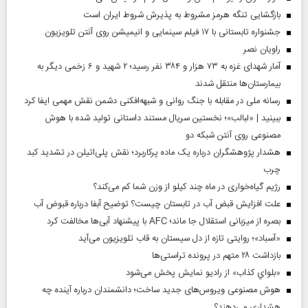
بازگشایی تنگه هرمز مشروط به پذیرش شروط ایران است
جشنواره تابستانی با ۱۷ فیلم سینمایی و انیمیشن روی آنتن تلویزیون
راویان نصر
آمار شهدای غزه به ۷۳ هزار و ۳۸۴ نفر رسید؛ ۲ شهید و ۶ زخمی دیگر به
بیمارستان‌ها منتقل شدند
رسانه ملی در مقابله با جنگ روانی و شبهه‌افکنی دشمن نقش مهمی ایفا کرد
ببینید | «لبالب»؛ نخستین سریال مستند داستانی تولید شده با هوش
مصنوعی روی آنتن شبکه دو
هشدار پژوهشگران درباره یک ماده پرکاربرد؛ نقش پلی‌اتیلن در تشدید کبد
چرب
رژیم گیاه‌خواری در ماه چند کیلو از وزن شما کم می‌کند؟
علت افزایش قبض آب در تابستان چیست؟ توضیح آبفا درباره قبوض آب
بصره از میزبانی استقلال جا ماند؛ AFC با پیشنهاد آبی‌ها مخالفت کرد
«آسباد»؛ روایتی تازه از دل سیستان به قاب تلویزیون می‌آید
بازداشت ۲۸ متهم در پرونده تراستی‌ها
«بلواي کذاب» از رادیو نمایش پخش می‌شود
هوش مصنوعی ویروس‌های جدید ساخت؛ دانشمندان درباره آینده چه
هشداری می‌دهند؟