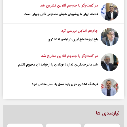
در گفت‌و‌گو با جام‌جم آنلاین تشریح شد
فاصله ایران با پیشرو‌ان هوش مصنوعی قابل جبران است
جام‌جم آنلاین بررسی کرد
باج‌نیوزها؛ باج‌گیری در لباس افشاگری
در گفت‌و‌گو با جام‌جم آنلاین مطرح شد
شیر مادر جایگزین ندارد | نوزادان را از فواید آن محروم نکنیم
فرهنگ اهدای خون باید نسل به نسل منتقل شود
نیازمندی ها