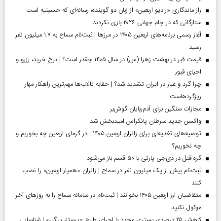
راز ماندگاری «رادیو اربعین» از زبان دو گوینده؛ رسانه‌ای که حسینیه است
ستارگانی که در جام جهانی ۲۰۲۶ بازی نکردند
آغاز رسمی برنامه‌های اربعین ۱۴۰۵ در مرز‌ها | ثبت‌نام سماح به ۱.۷ میلیون نفر
رسید
قیمت قبر در بهشت زهرا (س) در سال ۱۴۰۵ چقدر است؟ | نرخ خرید، رزرو و
احیای قبور
چرا گرد و غبار در ایران تشدید شد؟ | حقابه تالاب‌ها مهم‌ترین راهکار مهار
ریزگردهاست
مجازات سنگین برای آدم‌ربایان گوش‌بر
واکسن جدید سرطان پانکراس امیدبخش شد
توصیه‌های تغذیه‌ای برای زائران اربعین ۱۴۰۵ | در گرمای اربعین چه بخوریم و
چه نخوریم؟
گره قتل در دی‌جی پارتی با ۵۰ قسم باز می‌شود
ثبت‌نام بیش از یک میلیون نفر در سماح | زائران «همیار اربعین» را نصب
کنند
متقاضیان ارز اربعین ۱۴۰۵ بخوانند | ثبت‌نام در سامانه سماح را به روز‌های آخر
موکول نکنید
کاهش ۲۵ درصدی بستری مجدد با اجرای طرح «پرستار پیگیر» | شناسایی