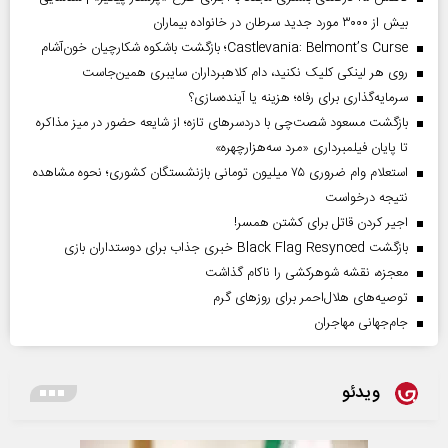
بیش از ۳۰۰۰ مورد جدید سرطان در خانواده بیماران
Castlevania: Belmont’s Curse؛ بازگشت باشکوه شکارچیان خون‌آشام
روی هر لینکی کلیک نکنید، دام کلاهبرداران سایبری همین‌جاست
سرمایه‌گذاری برای رفاه؛ هزینه یا آینده‌سازی؟
بازگشت مسعود شصت‌چی با دردسر‌های تازه؛ از شایعه حضور در میز مذاکره
تا پایان فیلمبرداری «مرد سه‌هزارچهره»
استعلام وام ضروری ۷۵ میلیون تومانی بازنشستگان کشوری؛ نحوه مشاهده
نتیجه درخواست
اجیر کردن قاتل برای کشتن همسر!
بازگشت Black Flag Resynced خبری جذاب برای دوستداران بازی
معجزه، نقشه شوهرکشی را ناکام گذاشت
توصیه‌های هلال‌احمر برای روز‌های گرم
جام‌جهانی مهاجران
ویدئو