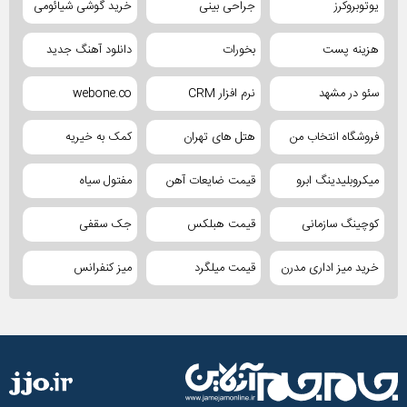
یوتوبروکرز
جراحی بینی
خرید گوشی شیائومی
هزینه پست
بخورات
دانلود آهنگ جدید
سئو در مشهد
نرم افزار CRM
webone.co
فروشگاه انتخاب من
هتل های تهران
کمک به خیریه
میکروبلیدینگ ابرو
قیمت ضایعات آهن
مفتول سیاه
کوچینگ سازمانی
قیمت هبلکس
جک سقفی
خرید میز اداری مدرن
قیمت میلگرد
میز کنفرانس