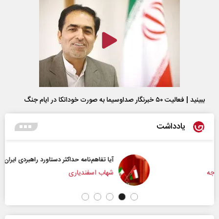
ببینید | فعالیت ۵۰ خبرنگار صداوسیما به صورت خوداتکا در ایام جنگ
یادداشت
آیا تفاهم‌نامه حداکثر دستاورد راهبردی ایران بود؟
شهاب اسفندیاری