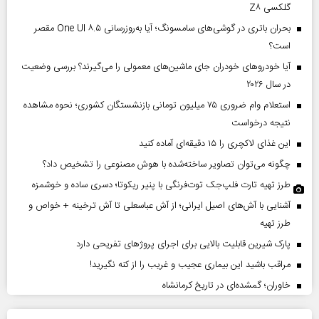
گلکسی Z۸
بحران باتری در گوشی‌های سامسونگ؛ آیا به‌روزرسانی One UI ۸.۵ مقصر
است؟
آیا خودروهای خودران جای ماشین‌های معمولی را می‌گیرند؟ بررسی وضعیت
در سال ۲۰۲۶
استعلام وام ضروری ۷۵ میلیون تومانی بازنشستگان کشوری؛ نحوه مشاهده
نتیجه درخواست
این غذای لاکچری را ۱۵ دقیقه‌ای آماده کنید
چگونه می‌توان تصاویر ساخته‌شده با هوش مصنوعی را تشخیص داد؟
طرز تهیه تارت فلپ‌جک توت‌فرنگی با پنیر ریکوتا؛ دسری ساده و خوشمزه
آشنایی با آش‌های اصیل ایرانی؛ از آش عباسعلی تا آش ترخینه + خواص و
طرز تهیه
پارک شیرین قابلیت‌ بالایی برای اجرای پروژهای تفریحی دارد
مراقب باشید این بیماری عجیب و غریب را از کنه نگیرید!
خاوران؛ گمشده‌ای در تاریخ کرمانشاه