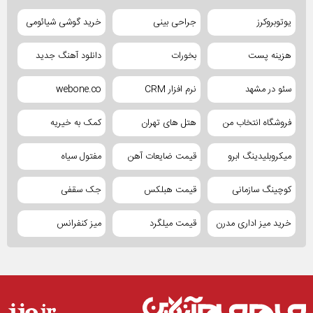
یوتوبروکرز
جراحی بینی
خرید گوشی شیائومی
هزینه پست
بخورات
دانلود آهنگ جدید
سئو در مشهد
نرم افزار CRM
webone.co
فروشگاه انتخاب من
هتل های تهران
کمک به خیریه
میکروبلیدینگ ابرو
قیمت ضایعات آهن
مفتول سیاه
کوچینگ سازمانی
قیمت هبلکس
جک سقفی
خرید میز اداری مدرن
قیمت میلگرد
میز کنفرانس