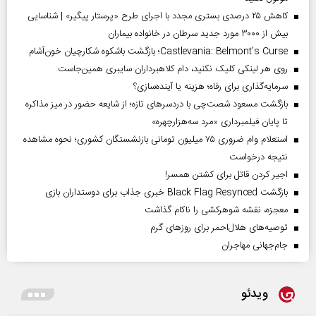
کاهش ۲۵ درصدی بستری مجدد با اجرای طرح «پرستار پیگیر» | شناسایی
بیش از ۳۰۰۰ مورد جدید سرطان در خانواده بیماران
Castlevania: Belmont’s Curse؛ بازگشت باشکوه شکارچیان خون‌آشام
روی هر لینکی کلیک نکنید، دام کلاهبرداران سایبری همین‌جاست
سرمایه‌گذاری برای رفاه؛ هزینه یا آینده‌سازی؟
بازگشت مسعود شصت‌چی با دردسر‌های تازه؛ از شایعه حضور در میز مذاکره
تا پایان فیلمبرداری «مرد سه‌هزارچهره»
استعلام وام ضروری ۷۵ میلیون تومانی بازنشستگان کشوری؛ نحوه مشاهده
نتیجه درخواست
اجیر کردن قاتل برای کشتن همسر!
بازگشت Black Flag Resynced خبری جذاب برای دوستداران بازی
معجزه، نقشه شوهرکشی را ناکام گذاشت
توصیه‌های هلال‌احمر برای روز‌های گرم
جام‌جهانی مهاجران
ویدئو