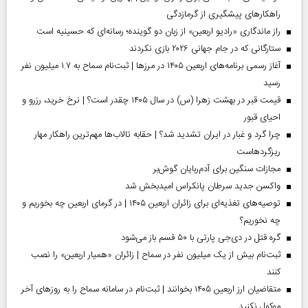
راهکارهای پیشگیری از گرمازدگی
راز ماندگاری «رادیو اربعین» از زبان دو گوینده؛ رسانه‌ای که حسینیه است
ستارگانی که در جام جهانی ۲۰۲۶ بازی نکردند
آغاز رسمی برنامه‌های اربعین ۱۴۰۵ در مرز‌ها | ثبت‌نام سماح به ۱.۷ میلیون نفر
رسید
قیمت قبر در بهشت زهرا (س) در سال ۱۴۰۵ چقدر است؟ | نرخ خرید، رزرو و
احیای قبور
چرا گرد و غبار در ایران تشدید شد؟ | حقابه تالاب‌ها مهم‌ترین راهکار مهار
ریزگردهاست
مجازات سنگین برای آدم‌ربایان گوش‌بر
واکسن جدید سرطان پانکراس امیدبخش شد
توصیه‌های تغذیه‌ای برای زائران اربعین ۱۴۰۵ | در گرمای اربعین چه بخوریم و
چه نخوریم؟
گره قتل در دی‌جی پارتی با ۵۰ قسم باز می‌شود
ثبت‌نام بیش از یک میلیون نفر در سماح | زائران «همیار اربعین» را نصب
کنند
متقاضیان ارز اربعین ۱۴۰۵ بخوانند | ثبت‌نام در سامانه سماح را به روز‌های آخر
موکول نکنید