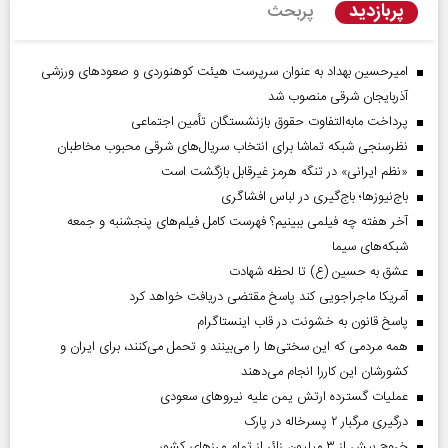
پربازدید
پربحث
امیرحسین بهداد به عنوان سرپرست هیئت کوهنوردی و صعودهای ورزشی
آذربایجان شرقی منصوب شد
پرداخت مابه‌التفاوت حقوق بازنشستگان تأمین اجتماعی
نظرسنجی شبکه تماشا برای انتخاب سریال‌های شرقی محبوب مخاطبان
«نظم ایرانی» در تنگه هرمز غیرقابل بازگشت است
باج‌نیوزها؛ باج‌گیری در لباس افشاگری
آخر هفته چه فیلمی ببینیم؟ فهرست کامل فیلم‌های پنجشنبه و جمعه
شبکه‌های سیما
عشق به حسین (ع) تا لحظه شهادت
آمریکا ماجراجویی کند پاسخ مقتضی دریافت خواهد کرد
پاسخ قانون به خشونت در قاب اینستاگرام
همه مردمی که این سختی‌ها را می‌بینند و تحمل می‌کنند، برای ایران و
کشورشان این کاررا انجام می‌دهند
عملیات گسترده ارتش یمن علیه نیروهای سعودی
درگیری مرگبار ۲ پسرخاله در پارک
خروج بیش از ۳ میلیون زائر از تمام مرز‌های کشور