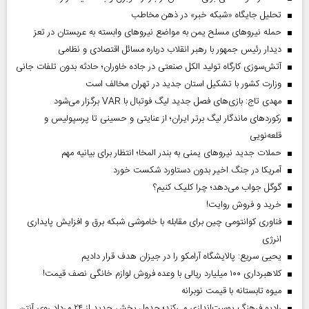
تحلیل جایگاه «شبکه خبر» در ذهن مخاطب
حمله نیروهای مسلح یمن به مواضع نیروهای وابسته به عربستان در تعز
دیدار رئیس‌ جمهور با رهبر انقلاب درباره مسائل اقتصادی و نظامی
آتش‌سوزی کارگاه تولید الکل صنعتی در جاده خاوران؛ حادثه بدون تلفات جانی
وزارت کشور با تشکیل استان جدید در تهران مخالف است
مهدی تاج: بازی‌های فصل جدید لیگ فوتبال با VAR برگزار می‌شود
رکورد‌های ماندگار لیگ برتر ایران؛ از عنایتی و حسینی تا پرسپولیس و
قلعه‌نویی
حملات جدید نیروهای یمنی به بندر المخا؛ انتظار برای بیانیه مهم
آمریکا در جنگ اخیر بدون دستاورد شکست خورد
گوگل جواب می‌دهد؛ چرا کلیک کنیم؟
خرید و فروش روایت!
فناوری کوانتومی چین برای مقابله با خاموشی شبکه برق و افزایش پایداری
انرژی
یحیی سریع: پالایشگاه آرامکو را در جیزان هدف قرار دادیم
کلاهبرداری ۱۰۰ میلیارد ریالی با وعده فروش لوازم خانگی نصف قیمت!
میوه تابستانه با قیمت نوبرانه
رادیو فرهنگ پوست‌اندازی می‌کند؛ جدول پخش جدید از ۲۴ مرداد روی آنتن