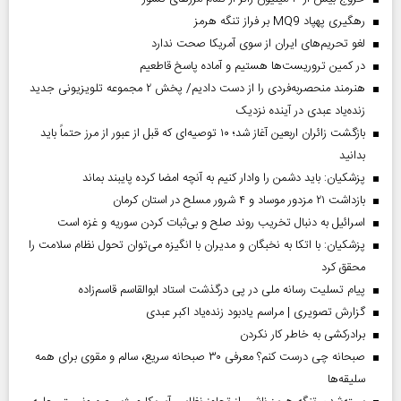
رهگیری پهپاد MQ9 بر فراز تنگه هرمز
لغو تحریم‌های ایران از سوی آمریکا صحت ندارد
در کمین تروریست‌ها هستیم و آماده پاسخ قاطعیم
هنرمند منحصر‌به‌فردی را از دست دادیم/ پخش ۲ مجموعه تلویزیونی جدید
زنده‌یاد عبدی در آینده نزدیک
بازگشت زائران اربعین آغاز شد؛ ۱۰ توصیه‌ای که قبل از عبور از مرز حتماً باید
بدانید
پزشکیان: باید دشمن را وادار کنیم به آنچه امضا کرده پایبند بماند
بازداشت ۲۱ مزدور موساد و ۴ شرور مسلح در استان کرمان
اسرائیل به دنبال تخریب روند صلح و بی‌ثبات کردن سوریه و غزه است
پزشکیان: با اتکا به نخبگان و مدیران با انگیزه می‌توان تحول نظام سلامت را
محقق کرد
پیام تسلیت رسانه ملی در پی درگذشت استاد ابوالقاسم قاسم‌زاده
گزارش تصویری | مراسم یادبود زنده‌یاد اکبر عبدی
برادرکشی به خاطر کار نکردن
صبحانه چی درست کنم؟ معرفی ۳۰ صبحانه سریع، سالم و مقوی برای همه
سلیقه‌ها