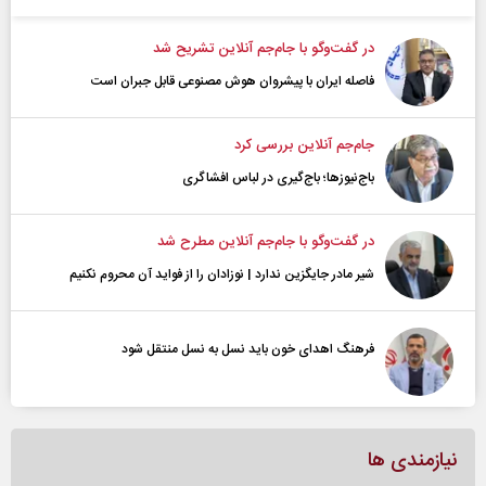
در گفت‌و‌گو با جام‌جم آنلاین تشریح شد
فاصله ایران با پیشرو‌ان هوش مصنوعی قابل جبران است
جام‌جم آنلاین بررسی کرد
باج‌نیوزها؛ باج‌گیری در لباس افشاگری
در گفت‌و‌گو با جام‌جم آنلاین مطرح شد
شیر مادر جایگزین ندارد | نوزادان را از فواید آن محروم نکنیم
فرهنگ اهدای خون باید نسل به نسل منتقل شود
نیازمندی ها