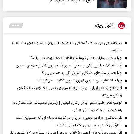
تاریخ انتشار و سیستم مورد نیاز
اخبار ویژه
صبحانه چی درست کنم؟ معرفی ۳۰ صبحانه سریع، سالم و مقوی برای همه
سلیقه‌ها
چرا برخی بیماران بعد از کرونا و آنفلوآنزا ماه‌ها بهبود نمی‌یابند؟
ثبت‌نام ۲.۵ میلیون زائر در سماح | عبور ۱.۷ میلیون نفر از مرز‌های اربعین
چرا بعد از سفرهای طولانی گوارش‌تان به هم می‌ریزد؟
چرا ساختمان‌های ناایمن تهران تعیین تکلیف نمی‌شوند؟
آمار معلولیت در ایران | بیش از ۱۰.۵ میلیون نفر با محدودیت عملکردی
زندگی می‌کنند
توصیه‌های طب سنتی برای زائران اربعین | بهترین نوشیدنی ضد عطش و
راهکارهای پیشگیری از گرمازدگی
راز ماندگاری «رادیو اربعین» از زبان دو گوینده؛ رسانه‌ای که حسینیه است
ستارگانی که در جام جهانی ۲۰۲۶ بازی نکردند
آغاز رسمی برنامه‌های اربعین ۱۴۰۵ در مرز‌ها | ثبت‌نام سماح به ۱.۷ میلیون نفر