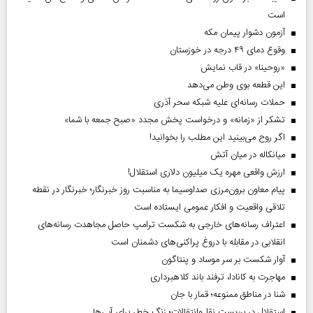
است
آزمون دشوار پیمان مکه
وقوع دمای ۴۹ درجه در خوزستان
«روحینا» در قاب نمایش
این قطعه بوی وطن می‌دهد
حملات رسانه‌ای علیه شبکه سحر آذری
تشکر از «زمانه» و درخواست پخش مجدد «صبح جمعه با شما»
اگر روح می‌بینید این مطلب را بخوانید!
میانکاله در میان آتش
ارزش واقعی مهره یک میلیون دلاری استقلال!
پیام معاون برون‌مرزی صداوسیما به مناسبت روز خبرنگار؛ خبرنگار در نقطه
تلاقی واقعیت و افکار عمومی ایستاده است
اعتراف رسانه‌های خارجی به شکست ترامپ حاصل مجاهدت رسانه‌های
انقلابی در مقابله با دروغ پراکنی‌های دشمنان است
آوار شکست بر سر موساد و پنتاگون
مهاجرت به کانادا، ترفند باند کلاهبرداری
شنا در مناطق ممنوعه؛ قمار با جان
استقلال در بن‌بست نقل‌وانتقالات؛ زنگ خطر برای آبی‌ها