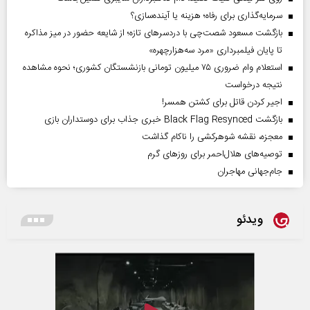
سرمایه‌گذاری برای رفاه؛ هزینه یا آینده‌سازی؟
بازگشت مسعود شصت‌چی با دردسر‌های تازه؛ از شایعه حضور در میز مذاکره
تا پایان فیلمبرداری «مرد سه‌هزارچهره»
استعلام وام ضروری ۷۵ میلیون تومانی بازنشستگان کشوری؛ نحوه مشاهده
نتیجه درخواست
اجیر کردن قاتل برای کشتن همسر!
بازگشت Black Flag Resynced خبری جذاب برای دوستداران بازی
معجزه، نقشه شوهرکشی را ناکام گذاشت
توصیه‌های هلال‌احمر برای روز‌های گرم
جام‌جهانی مهاجران
ویدئو