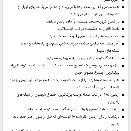
همه مردمی که این سختی‌ها را می‌بینند و تحمل می‌کنند، برای ایران و
کشورشان این کاررا انجام می‌دهند
در کمین تروریست‌ها هستیم و آماده پاسخ قاطعیم
پاسخ قانون به خشونت در قاب اینستاگرام
لغو تحریم‌های ایران از سوی آمریکا صحت ندارد
آخر هفته چه فیلمی ببینیم؟ فهرست کامل فیلم‌های پنجشنبه و جمعه
شبکه‌های سیما
عملیات گسترده ارتش یمن علیه نیروهای سعودی
ویژه‌برنامه‌های اربعین شبکه‌های سیما اعلام شد؛ از ارتباط زنده با کربلا تا روایت
بزرگ‌ترین اجتماع معنوی جهان
هنرمند منحصر‌به‌فردی را از دست دادیم/ پخش ۲ مجموعه تلویزیونی جدید
زنده‌یاد عبدی در آینده نزدیک
اربعین ۱۴۰۵ در قاب صدا؛ روایت بزرگ‌ترین اجتماع شیعیان از شبکه‌های
رادیویی
پزشکیان: باید دشمن را وادار کنیم به آنچه امضا کرده پایبند بماند
بازگشت زائران اربعین آغاز شد؛ ۱۰ توصیه‌ای که قبل از عبور از مرز حتماً باید
بدانید