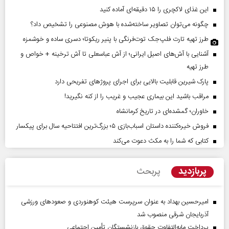
این غذای لاکچری را ۱۵ دقیقه‌ای آماده کنید
چگونه می‌توان تصاویر ساخته‌شده با هوش مصنوعی را تشخیص داد؟
طرز تهیه تارت فلپ‌جک توت‌فرنگی با پنیر ریکوتا؛ دسری ساده و خوشمزه
آشنایی با آش‌های اصیل ایرانی؛ از آش عباسعلی تا آش ترخینه + خواص و
طرز تهیه
پارک شیرین قابلیت‌ بالایی برای اجرای پروژهای تفریحی دارد
مراقب باشید این بیماری عجیب و غریب را از کنه نگیرید!
خاوران؛ گمشده‌ای در تاریخ کرمانشاه
فروش خیره‌کننده داستان اسباب‌بازی ۵؛ بزرگ‌ترین افتتاحیه سال برای پیکسار
کتابی که شما را به مکث دعوت می‌کند
پربازدید
پربحث
امیرحسین بهداد به عنوان سرپرست هیئت کوهنوردی و صعودهای ورزشی
آذربایجان شرقی منصوب شد
پرداخت مابه‌التفاوت حقوق بازنشستگان تأمین اجتماعی