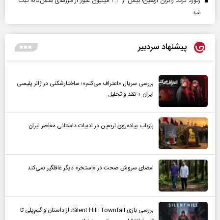
رکورد تردد زائران اربعین؛ بیش از ۴.۳ میلیون عبور از مرزهای شش‌گانه ثبت
شد
پیشنهاد سردبیر
بررسی سریال «اعتراف می‌کنم»؛ ساختارشکنی در ژانر پلیسی
ایران + نقد و تحلیل
بازتاب پیاده‌روی اربعین در ادبیات داستانی معاصر ایران
امضای سروش صحت در «استخر» دیگر غافلگیر نمی‌کند
بررسی بازی Silent Hill: Townfall؛ از داستان و گیم‌پلی تا