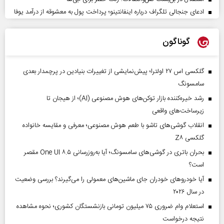
ادعای جنجالی تلگراف درباره اینفانتینو؛ پرداخت پول به معشوقه از درآمد یوفا
گوناگون
گلکسی اس ۲۷ اولترا؛ پیش‌نمایشی از تغییرات بنیادین در پرچمدار بعدی
سامسونگ
رشد خیره‌کننده بازار توکن‌های هوش مصنوعی (AI)؛ از هیجان تا
زیرساخت‌های واقعی
انقلاب گوشی‌های تاشو‌ با طعم هوش مصنوعی؛ معرفی و مقایسه خانواده
گلکسی Z۸
بحران باتری در گوشی‌های سامسونگ؛ آیا به‌روزرسانی One UI ۸.۵ مقصر
است؟
آیا خودروهای خودران جای ماشین‌های معمولی را می‌گیرند؟ بررسی وضعیت
در سال ۲۰۲۶
استعلام وام ضروری ۷۵ میلیون تومانی بازنشستگان کشوری؛ نحوه مشاهده
نتیجه درخواست