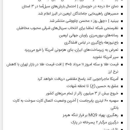
دمای ۵۰ درجه در خوزستان | احتمال بارش‌های سیل‌آسا در ۳ استان
مسیر‌های راهپیمایی جاماندگان اربعین در البرز اعلام شد
ببینید | «چهل روز » محسن چاووشی منتشر شد
نظرسنجی شبکه تماشا برای انتخاب سریال‌های شرقی محبوب مخاطبان
رسانه‌های برون‌مرزی راویان جهانی اربعین
باج‌نیوزها؛ باج‌گیری در لباس افشاگری
تعرض به زیرساخت‌های ایران، بنای هژمونی آمریکا را فرو می‌ریزد
سپر آمریکا نشوید
قیمت طلا و سکه امروز ۱۱ مرداد ۱۴۰۵ | افت قیمت طلا در بازار تهران با کاهش
نرخ ارز
آمریکا ماجراجویی کند پاسخ مقتضی دریافت خواهد کرد
عشق به حسین (ع) تا لحظه شهادت
خروج بیش از ۳ میلیون زائر از تمام مرز‌های کشور
سهمیه ۶۰ لیتری پابرجاست | آخرین وضعیت اتصال کارت سوخت به کارت
بانکی
رهگیری پهپاد MQ9 بر فراز تنگه هرمز
درگیری مرگبار ۲ پسرخاله در پارک
‌زائران سبز