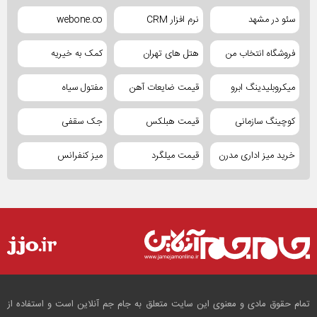
سئو در مشهد
نرم افزار CRM
webone.co
فروشگاه انتخاب من
هتل های تهران
کمک به خیریه
میکروبلیدینگ ابرو
قیمت ضایعات آهن
مفتول سیاه
کوچینگ سازمانی
قیمت هبلکس
جک سقفی
خرید میز اداری مدرن
قیمت میلگرد
میز کنفرانس
تمام حقوق مادی و معنوی این سایت متعلق به جام جم آنلاین است و استفاده از