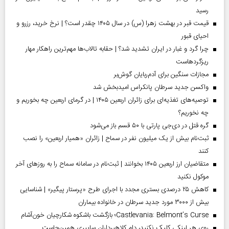
رسید
قیمت قبر در بهشت زهرا (س) در سال ۱۴۰۵ چقدر است؟ | نرخ خرید، رزرو و
احیای قبور
چرا گرد و غبار در ایران تشدید شد؟ | حقابه تالاب‌ها مهم‌ترین راهکار مهار
ریزگردهاست
مجازات سنگین برای آدم‌ربایان گوش‌بر
واکسن جدید سرطان پانکراس امیدبخش شد
توصیه‌های تغذیه‌ای برای زائران اربعین ۱۴۰۵ | در گرمای اربعین چه بخوریم و
چه نخوریم؟
گره قتل در دی‌جی پارتی با ۵۰ قسم باز می‌شود
ثبت‌نام بیش از یک میلیون نفر در سماح | زائران «همیار اربعین» را نصب
کنند
متقاضیان ارز اربعین ۱۴۰۵ بخوانند | ثبت‌نام در سامانه سماح را به روز‌های آخر
موکول نکنید
کاهش ۲۵ درصدی بستری مجدد با اجرای طرح «پرستار پیگیر» | شناسایی
بیش از ۳۰۰۰ مورد جدید سرطان در خانواده بیماران
Castlevania: Belmont’s Curse؛ بازگشت باشکوه شکارچیان خون‌آشام
روی هر لینکی کلیک نکنید، دام کلاهبرداران سایبری همین‌جاست