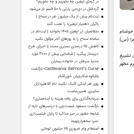
در گرمای اربعین چه بخوریم و چه نخوریم؟
گره قتل در دی‌جی پارتی با ۵۰ قسم باز می‌شود
ثبت‌نام بیش از یک میلیون نفر در سماح |
زائران «همیار اربعین» را نصب کنند
خوشنام
متقاضیان ارز اربعین ۱۴۰۵ بخوانند | ثبت‌نام در
سامانه سماح را به روز‌های آخر موکول نکنید
مه زهرا (س)
کاهش ۲۵ درصدی بستری مجدد با اجرای طرح
«پرستار پیگیر» | شناسایی بیش از ۳۰۰۰ مورد
 تشییع
جدید سرطان در خانواده بیماران
جلوی حرم مطهر
Castlevania: Belmont’s Curse؛ بازگشت
باشکوه شکارچیان خون‌آشام
روی هر لینکی کلیک نکنید، دام کلاهبرداران
سایبری همین‌جاست
سرمایه‌گذاری برای رفاه؛ هزینه یا آینده‌سازی؟
بازگشت مسعود شصت‌چی با دردسر‌های تازه؛ از
شایعه حضور در میز مذاکره تا پایان فیلمبرداری
«مرد سه‌هزارچهره»
استعلام وام ضروری ۷۵ میلیون تومانی