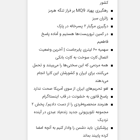
کشور
رهگیری پهپاد MQ9 بر فراز تنگه هرمز
‌زائران سبز
درگیری مرگبار ۲ پسرخاله در پارک
در کمین تروریست‌ها هستیم و آماده پاسخ
قاطعیم
سهمیه ۶۰ لیتری پابرجاست | آخرین وضعیت
اتصال کارت سوخت به کارت بانکی
همه مردمی که این سختی‌ها را می‌بینند و تحمل
می‌کنند، برای ایران و کشورشان این کاررا انجام
می‌دهند
لغو تحریم‌های ایران از سوی آمریکا صحت ندارد
پاسخ قانون به خشونت در قاب اینستاگرام
هنرمند منحصر‌به‌فردی را از دست دادیم/ پخش ۲
مجموعه تلویزیونی جدید زنده‌یاد عبدی در آینده
نزدیک
پزشکیان: باید دشمن را وادار کنیم به آنچه امضا
کرده پایبند بماند