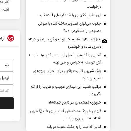
آغاز ت
درخواست
شنبه، 
این غذای لاکچری را ۱۵ دقیقه‌ای آماده کنید
چگونه می‌توان تصاویر ساخته‌شده با هوش
مصنوعی را تشخیص داد؟
ارس
طرز تهیه تارت فلپ‌جک توت‌فرنگی با پنیر ریکوتا؛
دسری ساده و خوشمزه
آشنایی با آش‌های اصیل ایرانی؛ از آش عباسعلی تا
عقب‌نشینی ترامپ؟
پشت‌پرده تهدیدات کوتاه‏‌مدت و
آش ترخینه + خواص و طرز تهیه
ادعا‌های خلاف واقع آمریکا
پارک شیرین قابلیت‌ بالایی برای اجرای پروژهای
تفریحی دارد
 تحلیلگر مسائل سیاسی
عباس سلیمی‌نمین - تحلیلگر مسائل سیاسی
مراقب باشید این بیماری عجیب و غریب را از کنه
نگیرید!
خاوران؛ گمشده‌ای در تاریخ کرمانشاه
فروش خیره‌کننده داستان اسباب‌بازی ۵؛ بزرگ‌ترین
افتتاحیه سال برای پیکسار
کتابی که شما را به مکث دعوت می‌کند