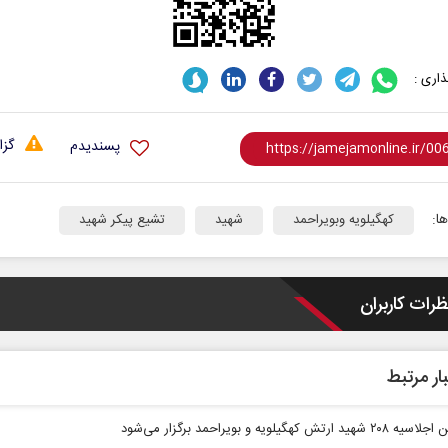
اری :
گزا
پسندیدم
ا:
کهگیلویه وبویراحمد
شهید
تشیع پیکر شهید
ظرات کاربران
ار مرتبط
 ارتش کهگیلویه و بویراحمد برگزار می‌شود