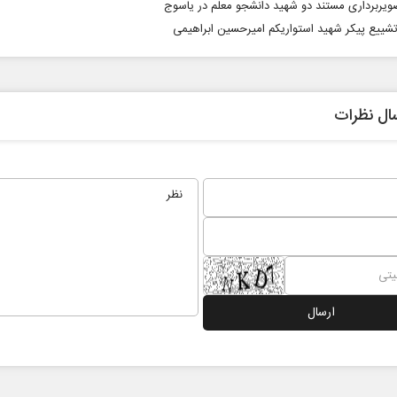
صویربرداری مستند دو شهید دانشجو معلم در یاسوج
تشییع پیکر شهید استواریکم امیرحسین ابراهیمی
ال نظرات
اربعین نماد مقاومت در برابر
همه مدافع ح
استکبار‌
رحمت‌الله نوروزی - عضو کمیسیون اجتماعی
دکتر حکیمه سقای بی‌ریا 
مجلس
تهران