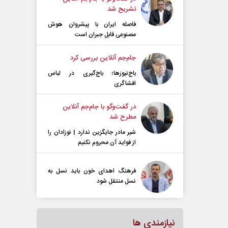
تشریح شد
فاصله ایران با پیشرو‌ان هوش
مصنوعی قابل جبران است
جام‌جم آنلاین بررسی کرد
باج‌نیوزها؛ باج‌گیری در لباس
افشاگری
در گفت‌و‌گو با جام‌جم آنلاین
مطرح شد
شیر مادر جایگزین ندارد | نوزادان را
از فواید آن محروم نکنیم
فرهنگ اهدای خون باید نسل به
نسل منتقل شود
نیازمندی ها