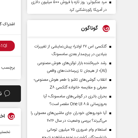
مرد عنکبوتی: روز تازه با فروش ۵۰۰ میلیون دلاری
در آمریکا رکوردشکنی کرد
اشتراک گذ
گوناگون
گلکسی اس ۲۷ اولترا؛ پیش‌نمایشی از تغییرات
بنیادین در پرچمدار بعدی سامسونگ
رشد خیره‌کننده بازار توکن‌های هوش مصنوعی
برچسب ه
(AI)؛ از هیجان تا زیرساخت‌های واقعی
انقلاب گوشی‌های تاشو‌ با طعم هوش مصنوعی؛
معرفی و مقایسه خانواده گلکسی Z۸
ن
بحران باتری در گوشی‌های سامسونگ؛ آیا
به‌روزرسانی One UI ۸.۵ مقصر است؟
آیا خودروهای خودران جای ماشین‌های معمولی را
اخب
می‌گیرند؟ بررسی وضعیت در سال ۲۰۲۶
استعلام وام ضروری ۷۵ میلیون تومانی
نخستین اجلاسیه ۲۰۸ شهید
بازنشستگان کشوری؛ نحوه مشاهده نتیجه