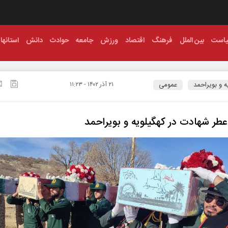
است
بین الملل
فرهنگ
اقتصاد
ورزش
جامعه
حوادث
دانش
استانها
ه و بویراحمد
عمومی
۲۱ آذر ۱۴۰۲ - ۱۱:۲۳
طر شهادت در کهگیلویه و بویراحمد