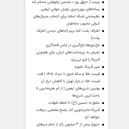
ببینید | «چهل روز » محسن چاووشی منتشر شد
رسانه‌های برون‌مرزی راویان جهانی اربعین
نظرسنجی شبکه تماشا برای انتخاب سریال‌های
شرقی محبوب مخاطبان
اطراف رشت کجا بریم (جاهای دیدنی اطراف
رشت)
باج‌نیوزها؛ باج‌گیری در لباس افشاگری
تعرض به زیرساخت‌های ایران، بنای هژمونی
آمریکا را فرو می‌ریزد
سپر آمریکا نشوید
قیمت طلا و سکه امروز ۱۱ مرداد ۱۴۰۵ | افت
قیمت طلا در بازار تهران با کاهش نرخ ارز
بهترین نذری‌های اربعین | از کم هزینه‌ترین تا
راحت‌ترین نذری‌ها
عشق به حسین (ع) تا لحظه شهادت
آمریکا ماجراجویی کند پاسخ مقتضی دریافت
خواهد کرد
خروج بیش از ۳ میلیون زائر از تمام مرز‌های