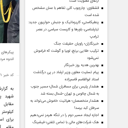
ارتقای معنویت است
قشقاوی: چارچوب کلی تفاهم با عمان مشخص
شده است
پنطیکاستی، کاریزماتیک و جنبش حواریون جدید:
تبارشناسی، باور‌ها و کاربست سیاسی در عصر
ترامپ
خبرنگاران؛ راویان حقیقت جنگ
ترکیب طلایی برنج، لوبیا و گوشت که فراموش
پیکر‌های 
نمی‌شود
اندوه مرد
بهترین هدیه روز خبرنگار
پیام تسلیت معاون وزیر ارشاد در پی درگذشت
کد خبر: ۱۴۳۵۴۷۱
استاد ابوالقاسم قاسم‌زاده
هشدار پلیس برای مسافران شمال؛ مسیر جنوب
به گزا
به شمال چالوس و تهران–شمال بسته شد
شهید پر
هشدار متخصصان؛ هپاتیت خاموش می‌تواند به
مقابل پ
سرطان کبد برسد!
کیلومتر
اجازه ایجاد مسیر دوم را در تنگه هرمز نمی‌دهیم
برای اس
هک شرکت‌های مالی با تماس تلفنی؛ فیشینگ
مقام آ