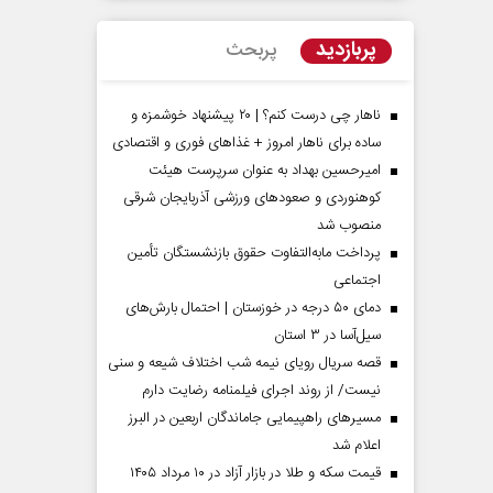
پربازدید
پربحث
ناهار چی درست کنم؟ | ۲۰ پیشنهاد خوشمزه و
ساده برای ناهار امروز + غذاهای فوری و اقتصادی
امیرحسین بهداد به عنوان سرپرست هیئت
کوهنوردی و صعودهای ورزشی آذربایجان شرقی
منصوب شد
پرداخت مابه‌التفاوت حقوق بازنشستگان تأمین
اجتماعی
مردادماه
صفحات نخست روزنامه ها‌ی‌سه‌شنبه ۶ مردادماه
صفحات
دمای ۵۰ درجه در خوزستان | احتمال بارش‌های
سیل‌آسا در ۳ استان
قصه سریال رویای نیمه شب اختلاف شیعه و سنی
نیست/ از روند اجرای فیلمنامه رضایت دارم
مسیر‌های راهپیمایی جاماندگان اربعین در البرز
اعلام شد
قیمت سکه و طلا در بازار آزاد در ۱۰ مرداد ۱۴۰۵