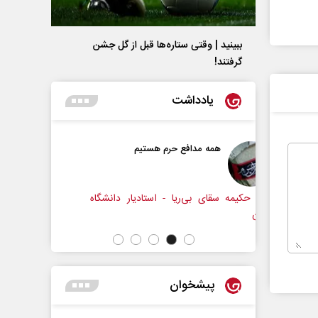
ببینید | وقتی ستاره‌ها قبل از گل جشن
گرفتند!
یادداشت
رم هستیم
حکایت یک تاریخ و دو زندگی
نرگس خانعلی‌زاده - روزنامه‌نگار
- استادیار دانشگاه
دکت
پیشخوان