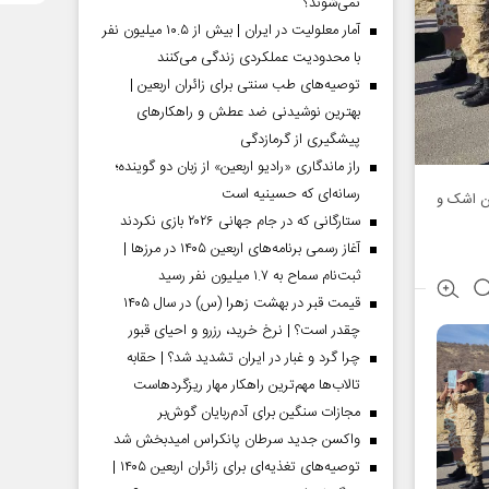
نمی‌شوند؟
آمار معلولیت در ایران | بیش از ۱۰.۵ میلیون نفر
با محدودیت عملکردی زندگی می‌کنند
توصیه‌های طب سنتی برای زائران اربعین |
بهترین نوشیدنی ضد عطش و راهکارهای
پیشگیری از گرمازدگی
راز ماندگاری «رادیو اربعین» از زبان دو گوینده؛
رسانه‌ای که حسینیه است
ان اشک و
ستارگانی که در جام جهانی ۲۰۲۶ بازی نکردند
آغاز رسمی برنامه‌های اربعین ۱۴۰۵ در مرز‌ها |
ثبت‌نام سماح به ۱.۷ میلیون نفر رسید
قیمت قبر در بهشت زهرا (س) در سال ۱۴۰۵
چقدر است؟ | نرخ خرید، رزرو و احیای قبور
چرا گرد و غبار در ایران تشدید شد؟ | حقابه
تالاب‌ها مهم‌ترین راهکار مهار ریزگردهاست
مجازات سنگین برای آدم‌ربایان گوش‌بر
واکسن جدید سرطان پانکراس امیدبخش شد
توصیه‌های تغذیه‌ای برای زائران اربعین ۱۴۰۵ |