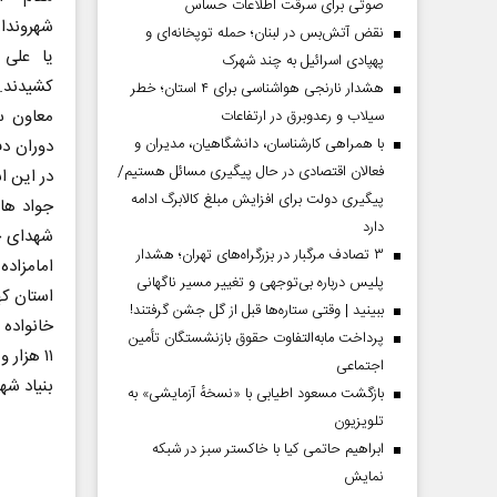
صوتی برای سرقت اطلاعات حساس
شهروندان
نقض آتش‌بس در لبنان؛ حمله توپخانه‌ای و
یا علی 
پهپادی اسرائیل به چند شهرک
کشیدند.
هشدار نارنجی هواشناسی برای ۴ استان؛ خطر
معاون س
سیلاب و رعدوبرق در ارتفاعات
با همراهی کارشناسان، دانشگاهیان، مدیران و
فعالان اقتصادی در حال پیگیری مسائل هستیم/
در این ا
پیگیری دولت برای افزایش مبلغ کالابرگ ادامه
جواد ها
دارد
۳ تصادف مرگبار در بزرگراه‌های تهران؛ هشدار
امامزاده 
پلیس درباره بی‌توجهی و تغییر مسیر ناگهانی
استان کهگیلویه و 
ببینید | وقتی ستاره‌ها قبل از گل جشن گرفتند!
خانواده ۶۳ شهید همچنان در انتظار پیکر فرزندانشان هستند.
پرداخت مابه‌التفاوت حقوق بازنشستگان تأمین
۱۱ هزار و ۸۰۰ جانباز و ۵۱۶ آزاده در این استان وجود دارد.
اجتماعی
بنیاد شهید این 
بازگشت مسعود اطیابی با «نسخهٔ آزمایشی» به
تلویزیون
ابراهیم حاتمی کیا با خاکستر سبز در شبکه
نمایش