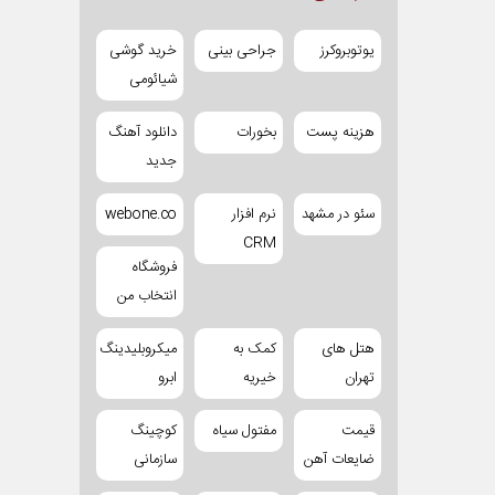
یوتوبروکرز
جراحی بینی
خرید گوشی
شیائومی
هزینه پست
بخورات
دانلود آهنگ
جدید
سئو در مشهد
نرم افزار
webone.co
CRM
فروشگاه
انتخاب من
هتل های
کمک به
میکروبلیدینگ
تهران
خیریه
ابرو
قیمت
مفتول سیاه
کوچینگ
ضایعات آهن
سازمانی