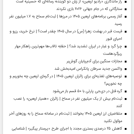
راز ماندگاری «رادیو اربعین» از زبان دو گوینده؛ رسانه‌ای که حسینیه است
ستارگانی که در جام جهانی ۲۰۲۶ بازی نکردند
آغاز رسمی برنامه‌های اربعین ۱۴۰۵ در مرز‌ها | ثبت‌نام سماح به ۱.۷ میلیون نفر
رسید
قیمت قبر در بهشت زهرا (س) در سال ۱۴۰۵ چقدر است؟ | نرخ خرید، رزرو و
احیای قبور
چرا گرد و غبار در ایران تشدید شد؟ | حقابه تالاب‌ها مهم‌ترین راهکار مهار
ریزگردهاست
مجازات سنگین برای آدم‌ربایان گوش‌بر
واکسن جدید سرطان پانکراس امیدبخش شد
توصیه‌های تغذیه‌ای برای زائران اربعین ۱۴۰۵ | در گرمای اربعین چه بخوریم و
چه نخوریم؟
گره قتل در دی‌جی پارتی با ۵۰ قسم باز می‌شود
ثبت‌نام بیش از یک میلیون نفر در سماح | زائران «همیار اربعین» را نصب
کنند
متقاضیان ارز اربعین ۱۴۰۵ بخوانند | ثبت‌نام در سامانه سماح را به روز‌های آخر
موکول نکنید
کاهش ۲۵ درصدی بستری مجدد با اجرای طرح «پرستار پیگیر» | شناسایی