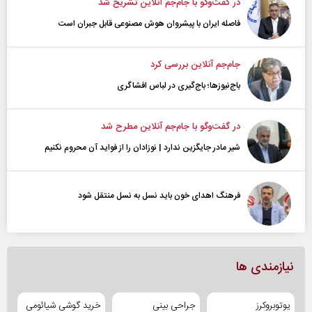
در گفت‌و‌گو با جام‌جم آنلاین تشریح شد
فاصله ایران با پیشرو‌ان هوش مصنوعی قابل جبران است
جام‌جم آنلاین بررسی کرد
باج‌نیوزها؛ باج‌گیری در لباس افشاگری
در گفت‌و‌گو با جام‌جم آنلاین مطرح شد
شیر مادر جایگزین ندارد | نوزادان را از فواید آن محروم نکنیم
فرهنگ اهدای خون باید نسل به نسل منتقل شود
نیازمندی ها
یوتوبروکرز
جراحی بینی
خرید گوشی شیائومی