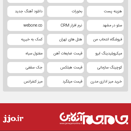
هزینه پست
بخورات
دانلود آهنگ جدید
سئو در مشهد
نرم افزار CRM
webone.co
فروشگاه انتخاب من
هتل های تهران
کمک به خیریه
میکروبلیدینگ ابرو
قیمت ضایعات آهن
مفتول سیاه
کوچینگ سازمانی
قیمت هبلکس
جک سقفی
خرید میز اداری مدرن
قیمت میلگرد
میز کنفرانس