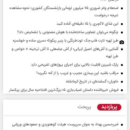
استعلام وام ضروری ۷۵ میلیون تومانی بازنشستگان کشوری؛ نحوه مشاهده
نتیجه درخواست
این غذای لاکچری را ۱۵ دقیقه‌ای آماده کنید
چگونه می‌توان تصاویر ساخته‌شده با هوش مصنوعی را تشخیص داد؟
طرز تهیه تارت فلپ‌جک توت‌فرنگی با پنیر ریکوتا؛ دسری ساده و خوشمزه
آشنایی با آش‌های اصیل ایرانی؛ از آش عباسعلی تا آش ترخینه + خواص و
طرز تهیه
پارک شیرین قابلیت‌ بالایی برای اجرای پروژهای تفریحی دارد
مراقب باشید این بیماری عجیب و غریب را از کنه نگیرید!
خاوران؛ گمشده‌ای در تاریخ کرمانشاه
فروش خیره‌کننده داستان اسباب‌بازی ۵؛ بزرگ‌ترین افتتاحیه سال برای پیکسار
پربازدید
پربحث
امیرحسین بهداد به عنوان سرپرست هیئت کوهنوردی و صعودهای ورزشی