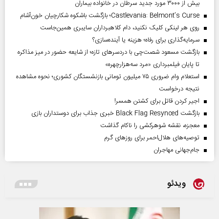
بیش از ۳۰۰۰ مورد جدید سرطان در خانواده بیماران
Castlevania: Belmont’s Curse؛ بازگشت باشکوه شکارچیان خون‌آشام
روی هر لینکی کلیک نکنید، دام کلاهبرداران سایبری همین‌جاست
سرمایه‌گذاری برای رفاه؛ هزینه یا آینده‌سازی؟
بازگشت مسعود شصت‌چی با دردسر‌های تازه؛ از شایعه حضور در میز مذاکره
تا پایان فیلمبرداری «مرد سه‌هزارچهره»
استعلام وام ضروری ۷۵ میلیون تومانی بازنشستگان کشوری؛ نحوه مشاهده
نتیجه درخواست
اجیر کردن قاتل برای کشتن همسر!
بازگشت Black Flag Resynced خبری جذاب برای دوستداران بازی
معجزه، نقشه شوهرکشی را ناکام گذاشت
توصیه‌های هلال‌احمر برای روز‌های گرم
جام‌جهانی مهاجران
ویدئو