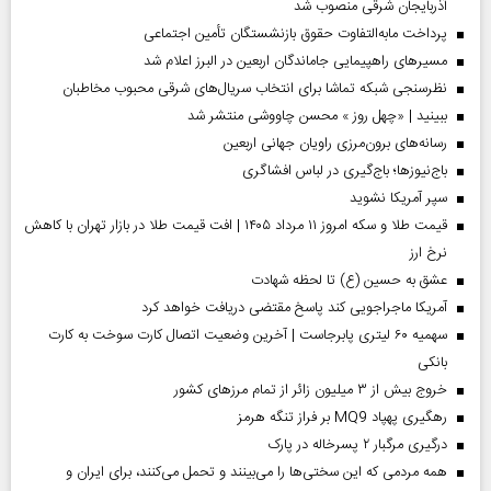
آذربایجان شرقی منصوب شد
پرداخت مابه‌التفاوت حقوق بازنشستگان تأمین اجتماعی
مسیر‌های راهپیمایی جاماندگان اربعین در البرز اعلام شد
نظرسنجی شبکه تماشا برای انتخاب سریال‌های شرقی محبوب مخاطبان
ببینید | «چهل روز » محسن چاووشی منتشر شد
رسانه‌های برون‌مرزی راویان جهانی اربعین
باج‌نیوزها؛ باج‌گیری در لباس افشاگری
سپر آمریکا نشوید
قیمت طلا و سکه امروز ۱۱ مرداد ۱۴۰۵ | افت قیمت طلا در بازار تهران با کاهش
نرخ ارز
عشق به حسین (ع) تا لحظه شهادت
آمریکا ماجراجویی کند پاسخ مقتضی دریافت خواهد کرد
سهمیه ۶۰ لیتری پابرجاست | آخرین وضعیت اتصال کارت سوخت به کارت
بانکی
خروج بیش از ۳ میلیون زائر از تمام مرز‌های کشور
رهگیری پهپاد MQ9 بر فراز تنگه هرمز
درگیری مرگبار ۲ پسرخاله در پارک
همه مردمی که این سختی‌ها را می‌بینند و تحمل می‌کنند، برای ایران و