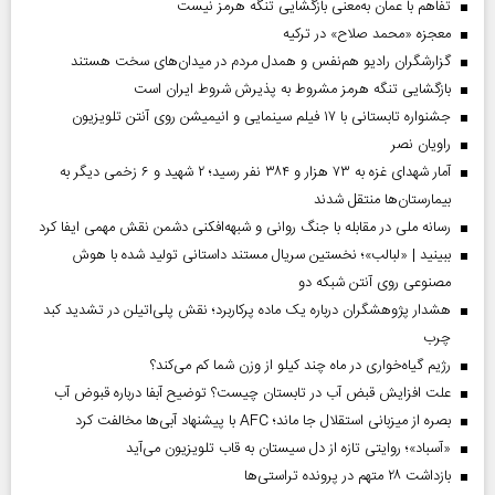
تفاهم با عمان به‌معنی بازگشایی تنگه هرمز نیست
معجزه «محمد صلاح» در ترکیه
گزارشگران رادیو هم‌نفس و همدل مردم در میدان‌های سخت هستند
بازگشایی تنگه هرمز مشروط به پذیرش شروط ایران است
جشنواره تابستانی با ۱۷ فیلم سینمایی و انیمیشن روی آنتن تلویزیون
راویان نصر
آمار شهدای غزه به ۷۳ هزار و ۳۸۴ نفر رسید؛ ۲ شهید و ۶ زخمی دیگر به
بیمارستان‌ها منتقل شدند
رسانه ملی در مقابله با جنگ روانی و شبهه‌افکنی دشمن نقش مهمی ایفا کرد
ببینید | «لبالب»؛ نخستین سریال مستند داستانی تولید شده با هوش
مصنوعی روی آنتن شبکه دو
هشدار پژوهشگران درباره یک ماده پرکاربرد؛ نقش پلی‌اتیلن در تشدید کبد
چرب
رژیم گیاه‌خواری در ماه چند کیلو از وزن شما کم می‌کند؟
علت افزایش قبض آب در تابستان چیست؟ توضیح آبفا درباره قبوض آب
بصره از میزبانی استقلال جا ماند؛ AFC با پیشنهاد آبی‌ها مخالفت کرد
«آسباد»؛ روایتی تازه از دل سیستان به قاب تلویزیون می‌آید
بازداشت ۲۸ متهم در پرونده تراستی‌ها