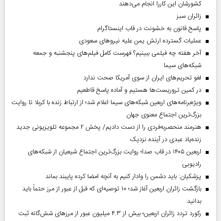
کشورشان این کاررا انجام می‌دهند
‌زائران سبز
پاسخ قانون به خشونت در قاب اینستاگرام
عملیات گسترده ارتش یمن علیه نیروهای سعودی
آخر هفته چه فیلمی ببینیم؟ فهرست کامل فیلم‌های پنجشنبه و جمعه
شبکه‌های سیما
لغو تحریم‌های ایران از سوی آمریکا صحت ندارد
در کمین تروریست‌ها هستیم و آماده پاسخ قاطعیم
ویژه‌برنامه‌های اربعین شبکه‌های سیما اعلام شد؛ از ارتباط زنده با کربلا تا روایت
بزرگ‌ترین اجتماع معنوی جهان
هنرمند منحصر‌به‌فردی را از دست دادیم/ پخش ۲ مجموعه تلویزیونی جدید
زنده‌یاد عبدی در آینده نزدیک
اربعین ۱۴۰۵ در قاب صدا؛ روایت بزرگ‌ترین اجتماع شیعیان از شبکه‌های
رادیویی
پزشکیان: باید دشمن را وادار کنیم به آنچه امضا کرده پایبند بماند
بازگشت زائران اربعین آغاز شد؛ ۱۰ توصیه‌ای که قبل از عبور از مرز حتماً باید
بدانید
رکورد تردد زائران اربعین؛ بیش از ۴.۳ میلیون عبور از مرزهای شش‌گانه ثبت