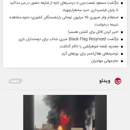
بازگشت مسعود شصت‌چی با دردسر‌های تازه؛ از شایعه حضور در میز مذاکره
تا پایان فیلمبرداری «مرد سه‌هزارچهره»
استعلام وام ضروری ۷۵ میلیون تومانی بازنشستگان کشوری؛ نحوه مشاهده
نتیجه درخواست
اجیر کردن قاتل برای کشتن همسر!
بازگشت Black Flag Resynced خبری جذاب برای دوستداران بازی
معجزه، نقشه شوهرکشی را ناکام گذاشت
توصیه‌های هلال‌احمر برای روز‌های گرم
جام‌جهانی مهاجران
ویدئو