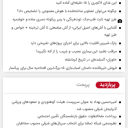
این غذای لاکچری را ۱۵ دقیقه‌ای آماده کنید
چگونه می‌توان تصاویر ساخته‌شده با هوش مصنوعی را تشخیص داد؟
طرز تهیه تارت فلپ‌جک توت‌فرنگی با پنیر ریکوتا؛ دسری ساده و خوشمزه
آشنایی با آش‌های اصیل ایرانی؛ از آش عباسعلی تا آش ترخینه + خواص و
طرز تهیه
پارک شیرین قابلیت‌ بالایی برای اجرای پروژهای تفریحی دارد
مراقب باشید این بیماری عجیب و غریب را از کنه نگیرید!
خاوران؛ گمشده‌ای در تاریخ کرمانشاه
فروش خیره‌کننده داستان اسباب‌بازی ۵؛ بزرگ‌ترین افتتاحیه سال برای پیکسار
پربازدید
پربحث
امیرحسین بهداد به عنوان سرپرست هیئت کوهنوردی و صعودهای ورزشی
آذربایجان شرقی منصوب شد
پرداخت مابه‌التفاوت حقوق بازنشستگان تأمین اجتماعی
نظرسنجی شبکه تماشا برای انتخاب سریال‌های شرقی محبوب مخاطبان