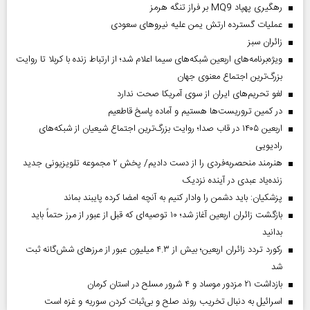
رهگیری پهپاد MQ9 بر فراز تنگه هرمز
عملیات گسترده ارتش یمن علیه نیروهای سعودی
‌زائران سبز
ویژه‌برنامه‌های اربعین شبکه‌های سیما اعلام شد؛ از ارتباط زنده با کربلا تا روایت
بزرگ‌ترین اجتماع معنوی جهان
لغو تحریم‌های ایران از سوی آمریکا صحت ندارد
در کمین تروریست‌ها هستیم و آماده پاسخ قاطعیم
اربعین ۱۴۰۵ در قاب صدا؛ روایت بزرگ‌ترین اجتماع شیعیان از شبکه‌های
رادیویی
هنرمند منحصر‌به‌فردی را از دست دادیم/ پخش ۲ مجموعه تلویزیونی جدید
زنده‌یاد عبدی در آینده نزدیک
پزشکیان: باید دشمن را وادار کنیم به آنچه امضا کرده پایبند بماند
بازگشت زائران اربعین آغاز شد؛ ۱۰ توصیه‌ای که قبل از عبور از مرز حتماً باید
بدانید
رکورد تردد زائران اربعین؛ بیش از ۴.۳ میلیون عبور از مرزهای شش‌گانه ثبت
شد
بازداشت ۲۱ مزدور موساد و ۴ شرور مسلح در استان کرمان
اسرائیل به دنبال تخریب روند صلح و بی‌ثبات کردن سوریه و غزه است