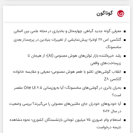
گوناگون
معرفی گونه جدید گیاهی چهارمحال و بختیاری در مجله علمی بین المللی
گلکسی اس ۲۷ اولترا؛ پیش‌نمایشی از تغییرات بنیادین در پرچمدار بعدی
سامسونگ
رشد خیره‌کننده بازار توکن‌های هوش مصنوعی (AI)؛ از هیجان تا
زیرساخت‌های واقعی
انقلاب گوشی‌های تاشو‌ با طعم هوش مصنوعی؛ معرفی و مقایسه خانواده
گلکسی Z۸
بحران باتری در گوشی‌های سامسونگ؛ آیا به‌روزرسانی One UI ۸.۵ مقصر
است؟
آیا خودروهای خودران جای ماشین‌های معمولی را می‌گیرند؟ بررسی وضعیت
در سال ۲۰۲۶
استعلام وام ضروری ۷۵ میلیون تومانی بازنشستگان کشوری؛ نحوه مشاهده
نتیجه درخواست