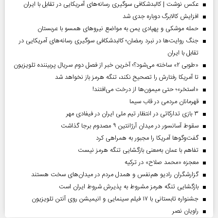
عکس نوشت | کالبدشکافی سوگیری رسانه‌های آمریکایی در تقابل با ایران
افزایش کالابرگ دوباره جدی شد
حمله موشکی و پهپادی یمن به مواضع نیروهای همسو با عربستان
جنگ روایت‌ها در نبرد رمضان؛ کالبدشکافی سوگیری رسانه‌های آمریکایی در
تقابل با ایران
«طوبی ۲» ساخته می‌شود؟؛ آخرین خبر از فصل دوم سریال پربیننده تلویزیون
تا آمریکا رفتارش را تصحیح نکند، تنگه هرمز باز نخواهد شد
«استخر»‌‌؛ حتی میمون‌ها از درخت می‌افتند!
قهرمانان مردمی در قاب سیما
۳ بازی تدارکاتی در انتظار تیم ملی ایران در فیفادی مهر
سقوط آسانسور در میدان آرژانتین ۹ مصدوم برجا گذاشت
گفت‌وگوها آمریکا را مجبور به همراهی کرد
تفاهم با عمان به‌معنی بازگشایی تنگه هرمز نیست
معجزه «محمد صلاح» در ترکیه
گزارشگران رادیو هم‌نفس و همدل مردم در میدان‌های سخت هستند
بازگشایی تنگه هرمز مشروط به پذیرش شروط ایران است
جشنواره تابستانی با ۱۷ فیلم سینمایی و انیمیشن روی آنتن تلویزیون
راویان نصر