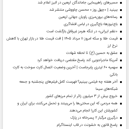
مسیر‌های راهپیمایی جاماندگان اربعین در البرز اعلام شد
ببینید | «چهل روز » محسن چاووشی منتشر شد
رسانه‌های برون‌مرزی راویان جهانی اربعین
باج‌نیوزها؛ باج‌گیری در لباس افشاگری
«نظم ایرانی» در تنگه هرمز غیرقابل بازگشت است
قیمت طلا و سکه امروز ۱۱ مرداد ۱۴۰۵ | افت قیمت طلا در بازار تهران با کاهش
نرخ ارز
عشق به حسین (ع) تا لحظه شهادت
آمریکا ماجراجویی کند پاسخ مقتضی دریافت خواهد کرد
سهمیه ۶۰ لیتری پابرجاست | آخرین وضعیت اتصال کارت سوخت به کارت
بانکی
آخر هفته چه فیلمی ببینیم؟ فهرست کامل فیلم‌های پنجشنبه و جمعه
شبکه‌های سیما
خروج بیش از ۳ میلیون زائر از تمام مرز‌های کشور
همه مردمی که این سختی‌ها را می‌بینند و تحمل می‌کنند، برای ایران و
کشورشان این کاررا انجام می‌دهند
درگیری مرگبار ۲ پسرخاله در پارک
پاسخ قانون به خشونت در قاب اینستاگرام