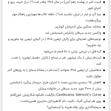
قیمت قبر در بهشت زهرا (س) در سال ۱۴۰۵ چقدر است؟ | نرخ خرید، رزرو و
احیای قبور
چرا گرد و غبار در ایران تشدید شد؟ | حقابه تالاب‌ها مهم‌ترین راهکار مهار
ریزگردهاست
مجازات سنگین برای آدم‌ربایان گوش‌بر
واکسن جدید سرطان پانکراس امیدبخش شد
توصیه‌های تغذیه‌ای برای زائران اربعین ۱۴۰۵ | در گرمای اربعین چه بخوریم و
چه نخوریم؟
گره قتل در دی‌جی پارتی با ۵۰ قسم باز می‌شود
ثبت‌نام بیش از یک میلیون نفر در سماح | زائران «همیار اربعین» را نصب
کنند
متقاضیان ارز اربعین ۱۴۰۵ بخوانند | ثبت‌نام در سامانه سماح را به روز‌های آخر
موکول نکنید
کاهش ۲۵ درصدی بستری مجدد با اجرای طرح «پرستار پیگیر» | شناسایی
بیش از ۳۰۰۰ مورد جدید سرطان در خانواده بیماران
Castlevania: Belmont’s Curse؛ بازگشت باشکوه شکارچیان خون‌آشام
روی هر لینکی کلیک نکنید، دام کلاهبرداران سایبری همین‌جاست
سرمایه‌گذاری برای رفاه؛ هزینه یا آینده‌سازی؟