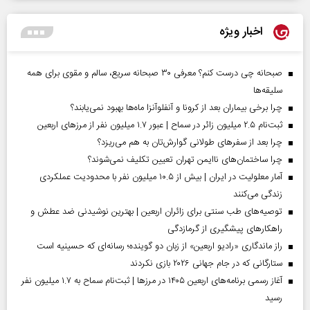
اخبار ویژه
صبحانه چی درست کنم؟ معرفی ۳۰ صبحانه سریع، سالم و مقوی برای همه
سلیقه‌ها
چرا برخی بیماران بعد از کرونا و آنفلوآنزا ماه‌ها بهبود نمی‌یابند؟
ثبت‌نام ۲.۵ میلیون زائر در سماح | عبور ۱.۷ میلیون نفر از مرز‌های اربعین
چرا بعد از سفرهای طولانی گوارش‌تان به هم می‌ریزد؟
چرا ساختمان‌های ناایمن تهران تعیین تکلیف نمی‌شوند؟
آمار معلولیت در ایران | بیش از ۱۰.۵ میلیون نفر با محدودیت عملکردی
زندگی می‌کنند
توصیه‌های طب سنتی برای زائران اربعین | بهترین نوشیدنی ضد عطش و
راهکارهای پیشگیری از گرمازدگی
راز ماندگاری «رادیو اربعین» از زبان دو گوینده؛ رسانه‌ای که حسینیه است
ستارگانی که در جام جهانی ۲۰۲۶ بازی نکردند
آغاز رسمی برنامه‌های اربعین ۱۴۰۵ در مرز‌ها | ثبت‌نام سماح به ۱.۷ میلیون نفر
رسید