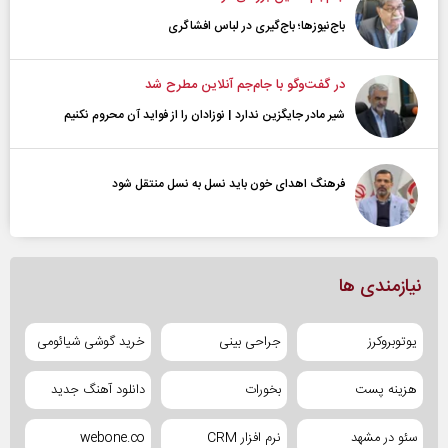
باج‌نیوزها؛ باج‌گیری در لباس افشاگری
در گفت‌و‌گو با جام‌جم آنلاین مطرح شد
شیر مادر جایگزین ندارد | نوزادان را از فواید آن محروم نکنیم
فرهنگ اهدای خون باید نسل به نسل منتقل شود
نیازمندی ها
یوتوبروکرز
جراحی بینی
خرید گوشی شیائومی
هزینه پست
بخورات
دانلود آهنگ جدید
سئو در مشهد
نرم افزار CRM
webone.co