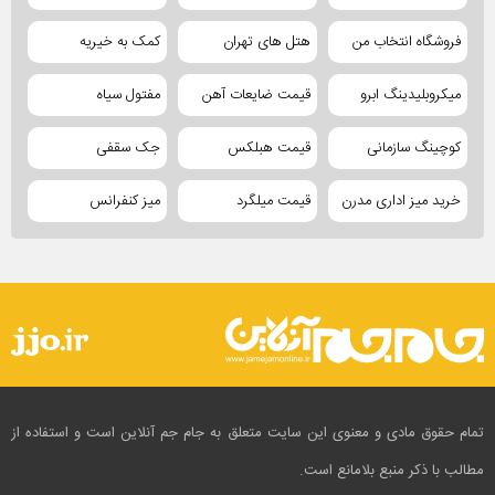
فروشگاه انتخاب من
هتل های تهران
کمک به خیریه
میکروبلیدینگ ابرو
قیمت ضایعات آهن
مفتول سیاه
کوچینگ سازمانی
قیمت هبلکس
جک سقفی
خرید میز اداری مدرن
قیمت میلگرد
میز کنفرانس
تمام حقوق مادی و معنوی این سایت متعلق به جام جم آنلاین است و استفاده از
مطالب با ذکر منبع بلامانع است.