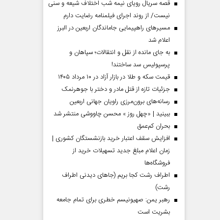
قصه سریال رویای نیمه شب اختلاف شیعه و سنی
نیست/ از روند اجرای فیلمنامه رضایت دارم
مسیر‌های راهپیمایی جاماندگان اربعین در البرز
اعلام شد
به جای مانده از نقل و انتقالات؛ سپاهان و
پرسپولیس سد ساختند!
قیمت سکه و طلا در بازار آزاد در ۱۰ مرداد ۱۴۰۵
جزئیات تازه از قتل مادر و دختر با جوهرنمک
رسانه‌های برون‌مرزی راویان جهانی اربعین
ببینید | «چهل روز » محسن چاووشی منتشر شد
بحران کم‌عمق
افزایش سقف اعتبار خرید بازنشستگان کشوری |
زمان اعلام مبلغ جدید تسهیلات خرید از
فروشگاه‌ها
اطراف رشت کجا بریم (جاهای دیدنی اطراف
رشت)
رهبر یمن: صهیونیسم خطری برای تمام جامعه
بشریت است