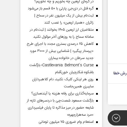
در گرمای اربعین چه بخوریم و چه نخوریم؟
گره قتل در دی‌جی پارتی با ۵۰ قسم باز می‌شود
ثبت‌نام بیش از یک میلیون نفر در سماح |
زائران «همیار اربعین» را نصب کنند
متقاضیان ارز اربعین ۱۴۰۵ بخوانند | ثبت‌نام در
سامانه سماح را به روز‌های آخر موکول نکنید
کاهش ۲۵ درصدی بستری مجدد با اجرای طرح
«پرستار پیگیر» | شناسایی بیش از ۳۰۰۰ مورد
جدید سرطان در خانواده بیماران
Castlevania: Belmont’s Curse؛ بازگشت
باشکوه شکارچیان خون‌آشام
رش خطا
روی هر لینکی کلیک نکنید، دام کلاهبرداران
سایبری همین‌جاست
سرمایه‌گذاری برای رفاه؛ هزینه یا آینده‌سازی؟
بازگشت مسعود شصت‌چی با دردسر‌های تازه؛ از
شایعه حضور در میز مذاکره تا پایان فیلمبرداری
«مرد سه‌هزارچهره»
استعلام وام ضروری ۷۵ میلیون تومانی