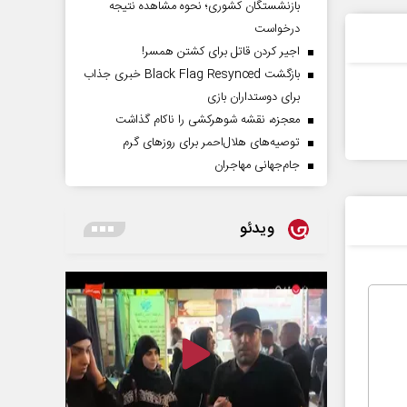
بازنشستگان کشوری؛ نحوه مشاهده نتیجه
درخواست
اجیر کردن قاتل برای کشتن همسر!
بازگشت Black Flag Resynced خبری جذاب
برای دوستداران بازی
معجزه، نقشه شوهرکشی را ناکام گذاشت
توصیه‌های هلال‌احمر برای روز‌های گرم
جام‌جهانی مهاجران
ویدئو