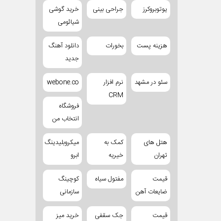
یوتوبروکرز
جراحی بینی
خرید گوشی
شیائومی
هزینه پست
بخورات
دانلود آهنگ
جدید
سئو در مشهد
نرم افزار
webone.co
CRM
فروشگاه
انتخاب من
هتل های
کمک به
میکروبلیدینگ
تهران
خیریه
ابرو
قیمت
مفتول سیاه
کوچینگ
ضایعات آهن
سازمانی
قیمت
جک سقفی
خرید میز