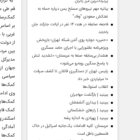
به گزا
پرترددترین مرز زائران
قم طی سخ
بیانیه مهم نیروهای مسلح یمن درباره حمله به
نفتکش سعودی "وفاء"
کمک‌رسان
فاجعه صاعقه در هند؛ ۱۴ نفر در ایالت جارکند جان
بر اساس 
باختند
غربی با 
«حنین» دوباره روی آنتن شبکه تهران؛ بازپخش
از دولت‌
ویژه‌برنامه عاشورایی با اجرای حامد عسگری
بین مردم
هشدار بی‌سابقه صنعا به عربستان؛ «تشدید تنش
مدیرکل ا
با پاسخ سنگین روبه‌رو می‌شود»
جهان از
پلیس تهران از دستگیری قاتلان تا کشف سرقت
سیاسی ا
۱۰ میلیاردی خبر داد
کمک‌ها ب
انقلاب استوک‌ها
وی ادامه
ببینید | بازگشت مهاجران
کمک‌هایش
ببینید | بیداری آتشفشان
کمک قابل
ببینید | رازهای خشکسالی
ببینید | پهپادی به اندازه پشه
اسکندری 
عربستان: کلیه اقدامات یک‌جانبه اسرائیل در خاک
آمادگی 
فلسطین باطل است
کمک‌ها د