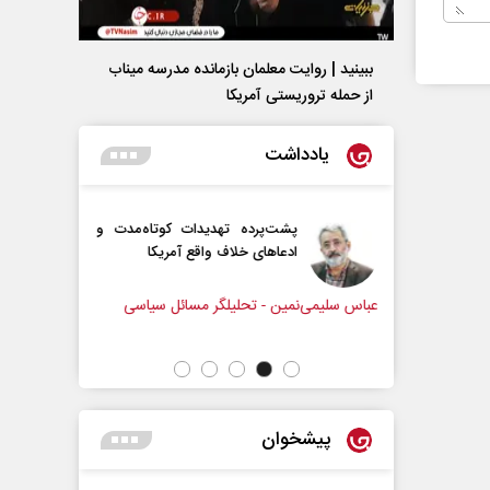
ببینید | روایت معلمان بازمانده مدرسه میناب
از حمله تروریستی آمریکا
یادداشت
شت‌پرده تهدیدات کوتاه‏‌مدت و
اربعین نماد مقاومت در بر
دعا‌های خلاف واقع آمریکا
استکبار‌
ین - تحلیلگر مسائل سیاسی
رحمت‌الله نوروزی - عضو کمیسیون اجتم
مجلس
پیشخوان