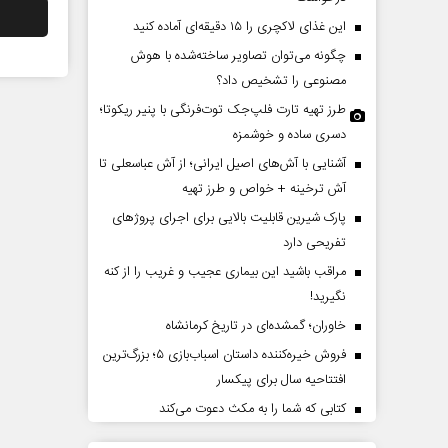
این غذای لاکچری را ۱۵ دقیقه‌ای آماده کنید
چگونه می‌توان تصاویر ساخته‌شده با هوش
مصنوعی را تشخیص داد؟
طرز تهیه تارت فلپ‌جک توت‌فرنگی با پنیر ریکوتا؛
دسری ساده و خوشمزه
آشنایی با آش‌های اصیل ایرانی؛ از آش عباسعلی تا
آش ترخینه + خواص و طرز تهیه
از باتلاق انرژی تا بن‌بست ترامپ
زمان در افق ایران
پارک شیرین قابلیت‌ بالایی برای اجرای پروژهای
تفریحی دارد
مراقب باشید این بیماری عجیب و غریب را از کنه
وند - سخنگوی کمیسیون انرژی مجلس
سعدالله زارعی - کارشناس ارشد مسائل
نگیرید!
خاوران؛ گمشده‌ای در تاریخ کرمانشاه
فروش خیره‌کننده داستان اسباب‌بازی ۵؛ بزرگ‌ترین
افتتاحیه سال برای پیکسار
کتابی که شما را به مکث دعوت می‌کند