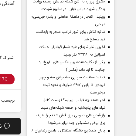
«شوق پرواز» به آنتن شبکه نمایش رسید؛ روایت
آمادگی د
زندگی شهید عباس بابایی در سالروز شهادت
ببینید | انفجار در منطقۀ صنعتی و بندر«جبل‌علی»
در دبی
شائبه تلاش برای ترور ترامپ منجر به بازداشت
فرد مسلح شد
آخرین آمار شهدای غزه؛ شمار قربانیان حملات
اسرائیل به ۷۳۳۸۱ نفر رسید
اشتراک گذ
یکی از تکان‌دهنده‌ترین عکس‌های تاریخ؛ رد
جنایت تا ابد ماند (عکس)
تمدید معافیت سربازی مشمولان سه و چهار
فرزندی تا پایان ۱۴۰۷؛ شرایط و نحوه ثبت
درخواست
آخر هفته چه فیلمی ببینیم؟ فهرست کامل
برچسب ه
فیلم‌های پنجشنبه و جمعه شبکه‌های سیما
راز قبض‌های نجومی برق فاش شد؛ چرا هزینه
برق برخی مشترکان چند برابر می‌شود؟
ن
پایان همکاری باشگاه استقلال با رامین رضاییان /