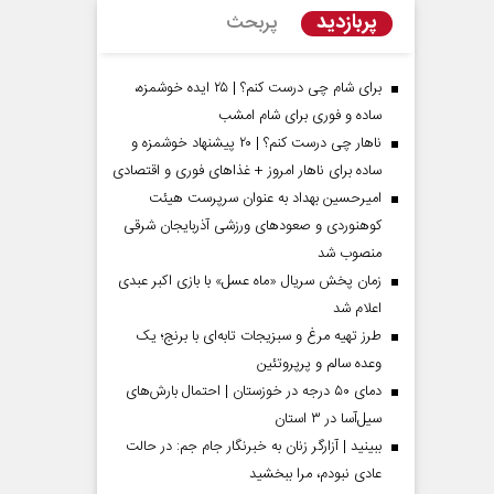
پربازدید
پربحث
برای شام چی درست کنم؟ | ۲۵ ایده خوشمزه،
ساده و فوری برای شام امشب
ناهار چی درست کنم؟ | ۲۰ پیشنهاد خوشمزه و
ساده برای ناهار امروز + غذاهای فوری و اقتصادی
امیرحسین بهداد به عنوان سرپرست هیئت
کوهنوردی و صعودهای ورزشی آذربایجان شرقی
منصوب شد
زمان پخش سریال «ماه عسل» با بازی اکبر عبدی
مردادماه
صفحات نخست روزنامه ها‌ی‌سه‌شنبه ۶ مردادماه
صفحات
اعلام شد
طرز تهیه مرغ و سبزیجات تابه‌ای با برنج؛ یک
وعده سالم و پرپروتئین
دمای ۵۰ درجه در خوزستان | احتمال بارش‌های
سیل‌آسا در ۳ استان
ببینید | آزارگر زنان به خبرنگار جام جم: در حالت
عادی نبودم، مرا ببخشید