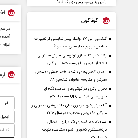
رامین به پرسپولیس نزدیک شد؟
اخب
گوناگون
مراسم 
آماده 
گلکسی اس ۲۷ اولترا؛ پیش‌نمایشی از تغییرات
اعزام ۱۶ کاروان سلامت هلال احمر قزوین به مناطق محروم
بنیادین در پرچمدار بعدی سامسونگ
رشد خیره‌کننده بازار توکن‌های هوش مصنوعی
(AI)؛ از هیجان تا زیرساخت‌های واقعی
انقلاب گوشی‌های تاشو‌ با طعم هوش مصنوعی؛
ارس
معرفی و مقایسه خانواده گلکسی Z۸
بحران باتری در گوشی‌های سامسونگ؛ آیا
به‌روزرسانی One UI ۸.۵ مقصر است؟
آیا خودروهای خودران جای ماشین‌های معمولی را
می‌گیرند؟ بررسی وضعیت در سال ۲۰۲۶
استعلام وام ضروری ۷۵ میلیون تومانی
بازنشستگان کشوری؛ نحوه مشاهده نتیجه
درخواست