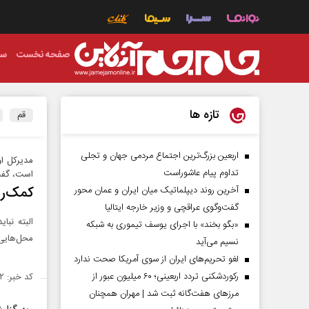
صفحه نخست
سی
تازه ها
قم
اربعین بزرگ‌ترین اجتماع مردمی جهان و تجلی
مدیرکل او
تداوم پیام عاشوراست
است، گف
کمک‌رس
آخرین روند دیپلماتیک میان ایران و عمان محور
گفت‌وگوی عراقچی و وزیر خارجه ایتالیا
البته نبا
«بگو بخند» با اجرای یوسف تیموری به شبکه
محل‌هایی 
نسیم می‌آید
لغو تحریم‌های ایران از سوی آمریکا صحت ندارد
رکوردشکنی تردد اربعینی؛ ۶۰ میلیون عبور از
کد خبر: ۱۴۳۴۲۷۲
مرزهای هفت‌گانه ثبت شد | مهران همچنان