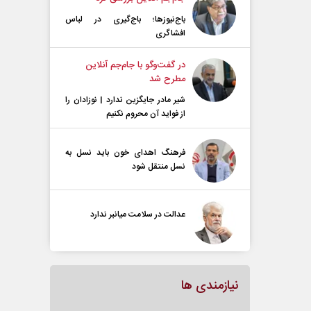
باج‌نیوزها؛ باج‌گیری در لباس
افشاگری
در گفت‌و‌گو با جام‌جم آنلاین
مطرح شد
شیر مادر جایگزین ندارد | نوزادان را
از فواید آن محروم نکنیم
فرهنگ اهدای خون باید نسل به
نسل منتقل شود
عدالت در سلامت میانبر ندارد
نیازمندی ها