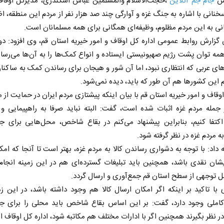
رش
جام جم آنلاین
،حجت‌الاسلام والمسلمین عباس اسکندری، مدیرکل اوقاف
نانی با اشاره به جنگ غزه و آوارگی چند صد هزار نفر از مردم این منطقه، اظه
ی به این مردم مظلوم، وظیفه‌ای همگانی برای همه مسلمانان است.
گزارش روابط عمومی اداره کل اوقاف و امور خیریه استان قم، وی افزود: د
همه توان پشت رژیم صهیونیستی ایستاده و انواع کمک‌ها را به آن‌ها می‌رسان
های عربی که انتظاری نبود، اما آن شور و هیجان برای رساندن کمک به ساکنان
 این کشورها هم آن طور که باید، دیده نمی‌شود.
وقاف و امور خیریه استان قم با بیان اینکه پیشتازی مردم ایران در حمایت از 
 جمله مردم غزه اثبات شده است، گفت: البته نباید صرفا به راهپیمایی و
کتفا کنیم، بنابراین پیشنهاد می‌کنم در بقاع شاخص، محل‌هایی برای جم
ه مردم غزه در نظر گرفته شود.
 داد: با توجه به دشواری رساندن کالا به مردم غزه، بهتر است تا آنجا که امکا
ان نقدی باشد، همچنین باید تبلیغات گسترده‌ای هم در این زمینه انجام
 توجهی از سطح استان قم جمع‌آوری و ارسال گردد.
با تاکید بر اینکه اگر امکان ارسال کالا هم وجود داشته باشد، در این ز
کاملی وجود دارد، گفت: بر این اساس بقاع شاخص باید محلی را برای جم
ر نظر بگیرند همچنین اگر با ادارات مختلف هم مکاتبه شود، اداره کل اوقاف ا