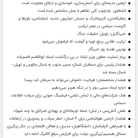
اربعین مدرسه‌ای برای انسان‌سازی، خودسازی و ارتقای معنویت است
قشقاوی: چارچوب کلی تفاهم با عمان مشخص شده است
پنطیکاستی، کاریزماتیک و جنبش حواریون جدید: تبارشناسی، باور‌ها و
کاربست سیاسی در عصر ترامپ
خبرنگاران؛ راویان حقیقت جنگ
ترکیب طلایی برنج، لوبیا و گوشت که فراموش نمی‌شود
بهترین هدیه روز خبرنگار
پیام تسلیت معاون وزیر ارشاد در پی درگذشت استاد ابوالقاسم قاسم‌زاده
هشدار پلیس برای مسافران شمال؛ مسیر جنوب به شمال چالوس و تهران–
شمال بسته شد
هشدار متخصصان؛ هپاتیت خاموش می‌تواند به سرطان کبد برسد!
اجازه ایجاد مسیر دوم را در تنگه هرمز نمی‌دهیم
هک شرکت‌های مالی با تماس تلفنی؛ فیشینگ صوتی برای سرقت اطلاعات
حساس
نقض آتش‌بس در لبنان؛ حمله توپخانه‌ای و پهپادی اسرائیل به چند شهرک
هشدار نارنجی هواشناسی برای ۴ استان؛ خطر سیلاب و رعدوبرق در ارتفاعات
با همراهی کارشناسان، دانشگاهیان، مدیران و فعالان اقتصادی در حال پیگیری
مسائل هستیم/پیگیری دولت برای افزایش مبلغ کالابرگ ادامه دارد