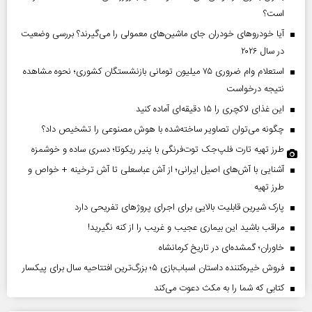
است؟
آیا خودروهای خودران جای ماشین‌های معمولی را می‌گیرند؟ بررسی وضعیت
در سال ۲۰۲۶
استعلام وام ضروری ۷۵ میلیون تومانی بازنشستگان کشوری؛ نحوه مشاهده
نتیجه درخواست
این غذای لاکچری را ۱۵ دقیقه‌ای آماده کنید
چگونه می‌توان تصاویر ساخته‌شده با هوش مصنوعی را تشخیص داد؟
طرز تهیه تارت فلپ‌جک توت‌فرنگی با پنیر ریکوتا؛ دسری ساده و خوشمزه
آشنایی با آش‌های اصیل ایرانی؛ از آش عباسعلی تا آش ترخینه + خواص و
طرز تهیه
پارک شیرین قابلیت‌ بالایی برای اجرای پروژهای تفریحی دارد
مراقب باشید این بیماری عجیب و غریب را از کنه نگیرید!
خاوران؛ گمشده‌ای در تاریخ کرمانشاه
فروش خیره‌کننده داستان اسباب‌بازی ۵؛ بزرگ‌ترین افتتاحیه سال برای پیکسار
کتابی که شما را به مکث دعوت می‌کند