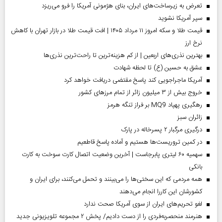
تعرض به زیرساخت‌های ایران، بنای هژمونی آمریکا را فرو می‌ریزد
سپر آمریکا نشوید
قیمت طلا و سکه امروز ۱۱ مرداد ۱۴۰۵ | افت قیمت طلا در بازار تهران با کاهش
نرخ ارز
بهترین نذری‌های اربعین | از کم هزینه‌ترین تا راحت‌ترین نذری‌ها
عشق به حسین (ع) تا لحظه شهادت
آمریکا ماجراجویی کند پاسخ مقتضی دریافت خواهد کرد
خروج بیش از ۳ میلیون زائر از تمام مرز‌های کشور
رهگیری پهپاد MQ9 بر فراز تنگه هرمز
‌زائران سبز
درگیری مرگبار ۲ پسرخاله در پارک
در کمین تروریست‌ها هستیم و آماده پاسخ قاطعیم
سهمیه ۶۰ لیتری پابرجاست | آخرین وضعیت اتصال کارت سوخت به کارت
بانکی
همه مردمی که این سختی‌ها را می‌بینند و تحمل می‌کنند، برای ایران و
کشورشان این کاررا انجام می‌دهند
لغو تحریم‌های ایران از سوی آمریکا صحت ندارد
هنرمند منحصر‌به‌فردی را از دست دادیم/ پخش ۲ مجموعه تلویزیونی جدید