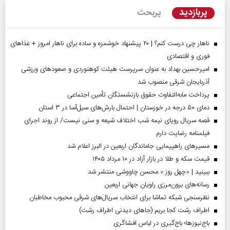
پربازدید
پربحث
ناهار چی درست کنم؟ | ۲۰ پیشنهاد خوشمزه و ساده برای ناهار امروز + غذاهای
فوری و اقتصادی
امیرحسین بهداد به عنوان سرپرست هیئت کوهنوردی و صعودهای ورزشی
آذربایجان شرقی منصوب شد
پرداخت مابه‌التفاوت حقوق بازنشستگان تأمین اجتماعی
دمای ۵۰ درجه در خوزستان | احتمال بارش‌های سیل‌آسا در ۳ استان
قصه سریال رویای نیمه شب اختلاف شیعه و سنی نیست/ از روند اجرای
فیلمنامه رضایت دارم
مسیر‌های راهپیمایی جاماندگان اربعین در البرز اعلام شد
قیمت سکه و طلا در بازار آزاد در ۱۰ مرداد ۱۴۰۵
ببینید | «چهل روز » محسن چاووشی منتشر شد
رسانه‌های برون‌مرزی راویان جهانی اربعین
نظرسنجی شبکه تماشا برای انتخاب سریال‌های شرقی محبوب مخاطبان
اطراف رشت کجا بریم (جاهای دیدنی اطراف رشت)
باج‌نیوزها؛ باج‌گیری در لباس افشاگری