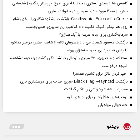
کاهش ۲۵ درصدی بستری مجدد با اجرای طرح «پرستار پیگیر» | شناسایی
بیش از ۳۰۰۰ مورد جدید سرطان در خانواده بیماران
Castlevania: Belmont’s Curse؛ بازگشت باشکوه شکارچیان خون‌آشام
روی هر لینکی کلیک نکنید، دام کلاهبرداران سایبری همین‌جاست
سرمایه‌گذاری برای رفاه؛ هزینه یا آینده‌سازی؟
بازگشت مسعود شصت‌چی با دردسر‌های تازه؛ از شایعه حضور در میز مذاکره
تا پایان فیلمبرداری «مرد سه‌هزارچهره»
استعلام وام ضروری ۷۵ میلیون تومانی بازنشستگان کشوری؛ نحوه مشاهده
نتیجه درخواست
اجیر کردن قاتل برای کشتن همسر!
بازگشت Black Flag Resynced خبری جذاب برای دوستداران بازی
معجزه، نقشه شوهرکشی را ناکام گذاشت
توصیه‌های هلال‌احمر برای روز‌های گرم
جام‌جهانی مهاجران
ویدئو