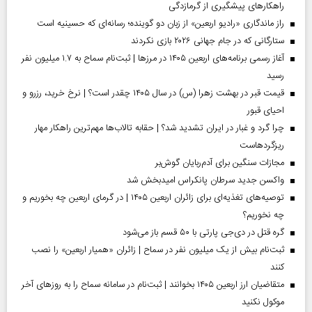
راهکارهای پیشگیری از گرمازدگی
راز ماندگاری «رادیو اربعین» از زبان دو گوینده؛ رسانه‌ای که حسینیه است
ستارگانی که در جام جهانی ۲۰۲۶ بازی نکردند
آغاز رسمی برنامه‌های اربعین ۱۴۰۵ در مرز‌ها | ثبت‌نام سماح به ۱.۷ میلیون نفر
رسید
قیمت قبر در بهشت زهرا (س) در سال ۱۴۰۵ چقدر است؟ | نرخ خرید، رزرو و
احیای قبور
چرا گرد و غبار در ایران تشدید شد؟ | حقابه تالاب‌ها مهم‌ترین راهکار مهار
ریزگردهاست
مجازات سنگین برای آدم‌ربایان گوش‌بر
واکسن جدید سرطان پانکراس امیدبخش شد
توصیه‌های تغذیه‌ای برای زائران اربعین ۱۴۰۵ | در گرمای اربعین چه بخوریم و
چه نخوریم؟
گره قتل در دی‌جی پارتی با ۵۰ قسم باز می‌شود
ثبت‌نام بیش از یک میلیون نفر در سماح | زائران «همیار اربعین» را نصب
کنند
متقاضیان ارز اربعین ۱۴۰۵ بخوانند | ثبت‌نام در سامانه سماح را به روز‌های آخر
موکول نکنید