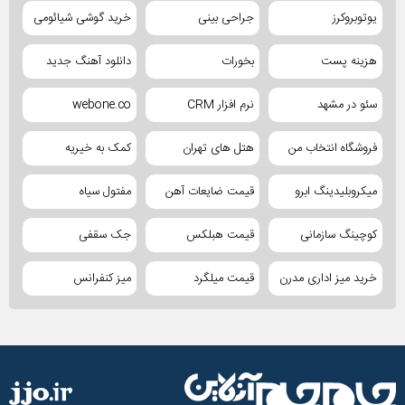
یوتوبروکرز
جراحی بینی
خرید گوشی شیائومی
هزینه پست
بخورات
دانلود آهنگ جدید
سئو در مشهد
نرم افزار CRM
webone.co
فروشگاه انتخاب من
هتل های تهران
کمک به خیریه
میکروبلیدینگ ابرو
قیمت ضایعات آهن
مفتول سیاه
کوچینگ سازمانی
قیمت هبلکس
جک سقفی
خرید میز اداری مدرن
قیمت میلگرد
میز کنفرانس