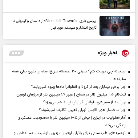
بررسی بازی Silent Hill: Townfall؛ از داستان و گیم‌پلی تا
تاریخ انتشار و سیستم مورد نیاز
اخبار ویژه
صبحانه چی درست کنم؟ معرفی ۳۰ صبحانه سریع، سالم و مقوی برای همه
سلیقه‌ها
چرا برخی بیماران بعد از کرونا و آنفلوآنزا ماه‌ها بهبود نمی‌یابند؟
ثبت‌نام ۲.۵ میلیون زائر در سماح | عبور ۱.۷ میلیون نفر از مرز‌های اربعین
چرا بعد از سفرهای طولانی گوارش‌تان به هم می‌ریزد؟
چرا ساختمان‌های ناایمن تهران تعیین تکلیف نمی‌شوند؟
آمار معلولیت در ایران | بیش از ۱۰.۵ میلیون نفر با محدودیت عملکردی
زندگی می‌کنند
توصیه‌های طب سنتی برای زائران اربعین | بهترین نوشیدنی ضد عطش و