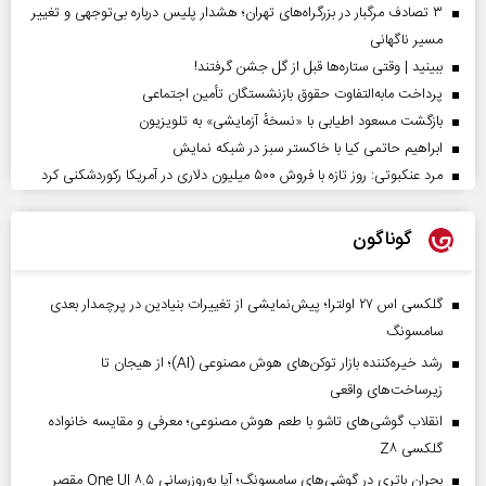
۳ تصادف مرگبار در بزرگراه‌های تهران؛ هشدار پلیس درباره بی‌توجهی و تغییر
مسیر ناگهانی
ببینید | وقتی ستاره‌ها قبل از گل جشن گرفتند!
پرداخت مابه‌التفاوت حقوق بازنشستگان تأمین اجتماعی
بازگشت مسعود اطیابی با «نسخهٔ آزمایشی» به تلویزیون
ابراهیم حاتمی کیا با خاکستر سبز در شبکه نمایش
مرد عنکبوتی: روز تازه با فروش ۵۰۰ میلیون دلاری در آمریکا رکوردشکنی کرد
گوناگون
گلکسی اس ۲۷ اولترا؛ پیش‌نمایشی از تغییرات بنیادین در پرچمدار بعدی
سامسونگ
رشد خیره‌کننده بازار توکن‌های هوش مصنوعی (AI)؛ از هیجان تا
زیرساخت‌های واقعی
انقلاب گوشی‌های تاشو‌ با طعم هوش مصنوعی؛ معرفی و مقایسه خانواده
گلکسی Z۸
بحران باتری در گوشی‌های سامسونگ؛ آیا به‌روزرسانی One UI ۸.۵ مقصر