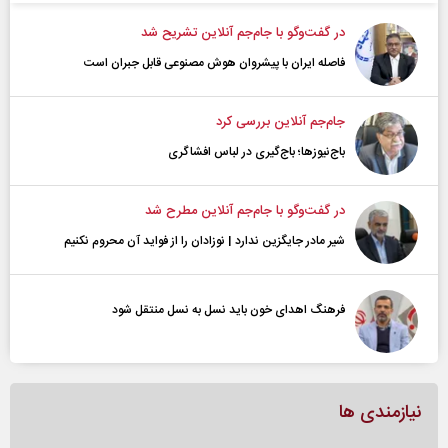
در گفت‌و‌گو با جام‌جم آنلاین تشریح شد
فاصله ایران با پیشرو‌ان هوش مصنوعی قابل جبران است
جام‌جم آنلاین بررسی کرد
باج‌نیوزها؛ باج‌گیری در لباس افشاگری
در گفت‌و‌گو با جام‌جم آنلاین مطرح شد
شیر مادر جایگزین ندارد | نوزادان را از فواید آن محروم نکنیم
فرهنگ اهدای خون باید نسل به نسل منتقل شود
نیازمندی ها