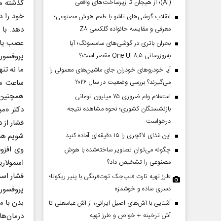
(AI)؛ از هیجان تا زیرساخت‌های واقعی
گذشته می
خود را د
انقلاب گوشی‌های تاشو‌ با طعم هوش مصنوعی؛
معرفی و مقایسه خانواده گلکسی Z۸
دهد. با 
عصب یا ج
بحران باتری در گوشی‌های سامسونگ؛ آیا
به‌روزرسانی One UI ۸.۵ مقصر است؟
پروفسور 
ما نه تن
آیا خودروهای خودران جای ماشین‌های معمولی را
می‌گیرند؟ بررسی وضعیت در سال ۲۰۲۶
ساعت مر
همچنین م
استعلام وام ضروری ۷۵ میلیون تومانی
بازنشستگان کشوری؛ نحوه مشاهده نتیجه
دکتر «می
درخواست
فشار از 
این غذای لاکچری را ۱۵ دقیقه‌ای آماده کنید
شویم همانطور که ۳۰۰ سال 
وی افزود
چگونه می‌توان تصاویر ساخته‌شده با هوش
مصنوعی را تشخیص داد؟
اسمولاری
فشار اس
طرز تهیه تارت فلپ‌جک توت‌فرنگی با پنیر ریکوتا؛
دسری ساده و خوشمزه
پروفسور
بدن با م
آشنایی با آش‌های اصیل ایرانی؛ از آش عباسعلی تا
آش ترخینه + خواص و طرز تهیه
درمان‌ها