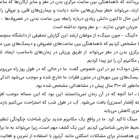
‌دانند که ناهماهنگی بین ساعت مرکزی بدن در مغز و سایر ارگان‌ها که سا
ارند، می‌تواند خطر بیماری‌هایی مانند دیابت و بیماری‌های قلبی و عروقی را
این حال تاکنون دانش زیادی درباره رابطه بین ساعت بدنی در غضروف‌ها –
ریان خونی ندارند – و مغز وجود نداشته است.
«کینگ – جون مینگ» از مولفان ارشد این گزارش تحقیقی از دانشگاه منچس
ها مشخص کردیم که ناهماهنگی بین ساعت‌های غضروفی و دیسک‌های بین مهر
کزی بدن در مغز می‌تواند از طریق ورزش در زمان‌های نامناسب ایجاد شو
کانیزم آن را نیز پیدا کردیم.
شل دودک» نیز در این خصوص گفت: ما در حالی که در طول روز راه می‌رویم
دیسک‌های بین مهره‌ای در ستون فقرات ما خارج شده و موجب می‌شود اندکی ک
پیش در مشاهداتی مشخص شده بود.
:، اما آنچه که در آن زمان نمی‌دانستند این بود که این مساله موجب اف
ته (فشار اسمزی) بافت می‌شود. آب در طول شب که استراحت می‌کنیم بازمی
مزی کاهش می‌یابد.
 مینگ تاکید کرد: ما در واقع یک مکانیزم جدید برای شناخت چگونگی تنظی
حیط خارجی شناسایی کردیم. این یک کشف مهم است، زیرا می‌تواند به ما برا
ی هدفمندتر برای مشکلات اسکلتی مانند آرتروز با استفاده از تمرین و فعالیت