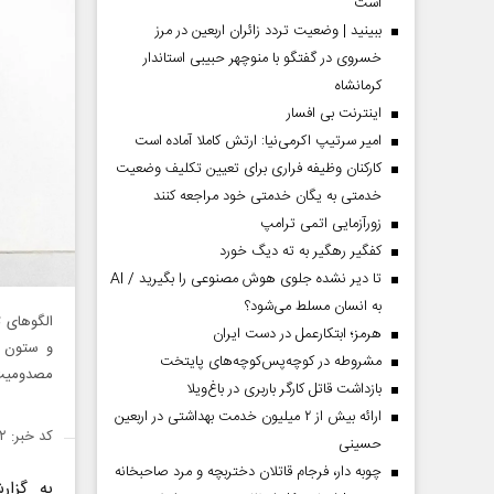
است
ببینید | وضعیت تردد زائران اربعین در مرز
خسروی در گفتگو با منوچهر حبیبی استاندار
کرمانشاه
اینترنت بی افسار
امیر سرتیپ اکرمی‌نیا: ارتش کاملا آماده است
کارکنان وظیفه فراری برای تعیین تکلیف وضعیت
خدمتی به یگان خدمتی خود مراجعه کنند
زورآزمایی اتمی ترامپ
کفگیر رهگیر به ته دیگ خورد
تا دیر نشده جلوی هوش مصنوعی را بگیرید / AI
به انسان مسلط می‌شود؟
الگو‌های 
هرمز؛ ابتکارعمل در دست ایران
و ستون ف
مشروطه در کوچه‌پس‌کوچه‌های پایتخت
مصدومیت 
بازداشت قاتل کارگر باربری در باغ‌ویلا
ارائه بیش از ۲ میلیون خدمت بهداشتی در اربعین
کد خبر: ۱۴۳۱۲۷۲
حسینی
چوبه دار، فرجام قاتلان دختربچه و مرد صاحبخانه
به گزا