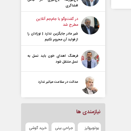
افشاگری
در گفت‌و‌گو با جام‌جم آنلاین
مطرح شد
شیر مادر جایگزین ندارد | نوزادان را
از فواید آن محروم نکنیم
فرهنگ اهدای خون باید نسل به
نسل منتقل شود
عدالت در سلامت میانبر ندارد
نیازمندی ها
یوتوبروکرز
جراحی بینی
خرید گوشی