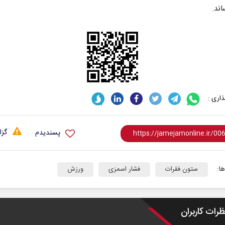
اند.
ت در برابر
از باتلاق انرژی تا بن‌بست ترامپ
اری :
ون اجتماعی
رضا سپهوند - سخنگوی کمیسیون انرژی مجلس
گزا
پسندیدم
ا:
ستون فقرات
فشار اسمزی
ورزش
ظرات کاربران