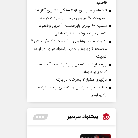
قاطعیم
ثبت‌نام وام اربعین بازنشستگان کشوری آغاز شد |
تسهیلات ۲۰ میلیون تومانی با سود ۵ درصد
سهمیه ۶۰ لیتری پابرجاست | آخرین وضعیت
اتصال کارت سوخت به کارت بانکی
هنرمند منحصر‌به‌فردی را از دست دادیم/ پخش ۲
مجموعه تلویزیونی جدید زنده‌یاد عبدی در آینده
نزدیک
پزشکیان: باید دشمن را وادار کنیم به آنچه امضا
کرده پایبند بماند
درگیری مرگبار ۲ پسرخاله در پارک
ببینید | بازدید رئیس رسانه ملی از قلب تپنده
رادیو اربعین
پیشنهاد سردبیر