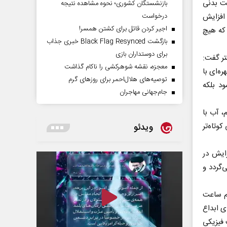
عت بدنی
بازنشستگان کشوری؛ نحوه مشاهده نتیجه
 افزایش
درخواست
اجیر کردن قاتل برای کشتن همسر!
 که هیچ
بازگشت Black Flag Resynced خبری جذاب
برای دوستداران بازی
تر گفت:
معجزه، نقشه شوهرکشی را ناکام گذاشت
ه‌ای با
توصیه‌های هلال‌احمر برای روز‌های گرم
د بلکه
جام‌جهانی مهاجران
، آب با
وتاه‌تر
ویدئو
زایش در
‌گردد و
م ساعت
ی ابداع
 فیزیکی