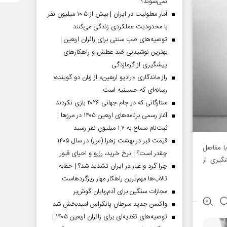
نمی‌شوند؟
آمار معلولیت در ایران | بیش از ۱۰.۵ میلیون نفر
با محدودیت عملکردی زندگی می‌کنند
توصیه‌های طب سنتی برای زائران اربعین |
بهترین نوشیدنی ضد عطش و راهکارهای
پیشگیری از گرمازدگی
راز ماندگاری «رادیو اربعین» از زبان دو گوینده؛
رسانه‌ای که حسینیه است
ستارگانی که در جام جهانی ۲۰۲۶ بازی نکردند
آغاز رسمی برنامه‌های اربعین ۱۴۰۵ در مرز‌ها |
ثبت‌نام سماح به ۱.۷ میلیون نفر رسید
قیمت قبر در بهشت زهرا (س) در سال ۱۴۰۵
با مفاصل
چقدر است؟ | نرخ خرید، رزرو و احیای قبور
گیری از
چرا گرد و غبار در ایران تشدید شد؟ | حقابه
تالاب‌ها مهم‌ترین راهکار مهار ریزگردهاست
مجازات سنگین برای آدم‌ربایان گوش‌بر
واکسن جدید سرطان پانکراس امیدبخش شد
توصیه‌های تغذیه‌ای برای زائران اربعین ۱۴۰۵ |