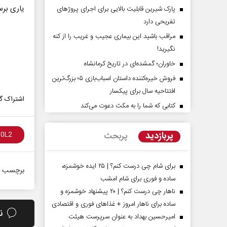
یاری برس
پارک شیرین قابلیت‌ بالایی برای اجرای پروژهای
تفریحی دارد
مراقب باشید این بیماری عجیب و غریب را از کنه
نگیرید!
خاوران؛ گمشده‌ای در تاریخ کرمانشاه
فروش خیره‌کننده داستان اسباب‌بازی ۵؛ بزرگ‌ترین
افتتاحیه سال برای پیکسار
پشت‌پرده تهدیدات کوتاه‏‌مدت و
اربعین نماد مقاوم
اشتراک گذ
ادعا‌های خلاف واقع آمریکا
استکبار‌
کتابی که شما را به مکث دعوت می‌کند
سلیمی‌نمین - تحلیلگر مسائل سیاسی
رحمت‌الله نوروزی - عضو کمیسی
پربازدید
پربحث
مجلس
برای شام چی درست کنم؟ | ۲۵ ایده خوشمزه،
برچسب ه
ساده و فوری برای شام امشب
ناهار چی درست کنم؟ | ۲۰ پیشنهاد خوشمزه و
ساده برای ناهار امروز + غذاهای فوری و اقتصادی
ن
امیرحسین بهداد به عنوان سرپرست هیئت