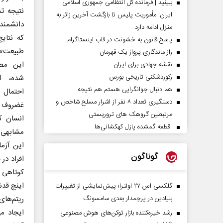
ببینید | فرمانده کل انتظامی جمهوری اسلامی
نتیجه ت
ایران­: مأموریت پلیس تا بازگشت آخرین زائر به
دانشمند
منزل ادامه دارد
که نتای
پاسخ قانون به خشونت در قاب اینستاگرام
طبیعت» 
راز ماندگاری پرواز یک قهرمان
این مطا
نقشه جهادی برای ایران
رکوردشکنی تاریخی بورس
شده، ام
هم دنبال جوانگرایی هستم هم نتیجه
احتمال
دستگیری تعداد ۸ نفر از اشرار مسلح شاخص و
غضروف و
مرتبطین گروهک های تروریستی
انسان ک
قطعه گمشده پازل کهکشانی‌ها
مشابهی د
گوناگون
افراد د
کوتاهی ق
اینچ قدش
گلکسی اس ۲۷ اولترا؛ پیش‌نمایشی از تغییرات
بنیادین در پرچمدار بعدی سامسونگ
ایجاد م
رشد خیره‌کننده بازار توکن‌های هوش مصنوعی