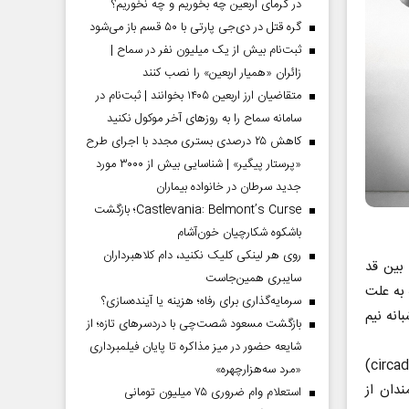
در گرمای اربعین چه بخوریم و چه نخوریم؟
گره قتل در دی‌جی پارتی با ۵۰ قسم باز می‌شود
ثبت‌نام بیش از یک میلیون نفر در سماح |
زائران «همیار اربعین» را نصب کنند
متقاضیان ارز اربعین ۱۴۰۵ بخوانند | ثبت‌نام در
سامانه سماح را به روز‌های آخر موکول نکنید
کاهش ۲۵ درصدی بستری مجدد با اجرای طرح
«پرستار پیگیر» | شناسایی بیش از ۳۰۰۰ مورد
جدید سرطان در خانواده بیماران
Castlevania: Belmont’s Curse؛ بازگشت
باشکوه شکارچیان خون‌آشام
روی هر لینکی کلیک نکنید، دام کلاهبرداران
ی بر تفاوت بین قد
سایبری همین‌جاست
به علت
سرمایه‌گذاری برای رفاه؛ هزینه یا آینده‌سازی؟
انه نیم
بازگشت مسعود شصت‌چی با دردسر‌های تازه؛ از
شایعه حضور در میز مذاکره تا پایان فیلمبرداری
ریتم‌های روزانه در رفتار و فیزیولوژی پستانداران توسط یک سیستم شبانه‌روزی (circadian)
«مرد سه‌هزارچهره»
دان از
استعلام وام ضروری ۷۵ میلیون تومانی