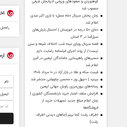
کوهنوردی و صعودهای ورزشی آذربایجان شرقی
منصوب شد
اخب
زمان پخش سریال «ماه عسل» با بازی اکبر عبدی
اعلام شد
راه‌حل
دمای ۵۰ درجه در خوزستان | احتمال بارش‌های
سیل‌آسا در ۳ استان
قصه سریال رویای نیمه شب اختلاف شیعه و سنی
نیست/ از روند اجرای فیلمنامه رضایت دارم
ارس
مسیر‌های راهپیمایی جاماندگان اربعین در البرز
اعلام شد
مردادماه
صفحات نخست روزنامه ها‌ی‌سه‌شنبه ۶ مردادماه
صفحات
قیمت سکه و طلا در بازار آزاد در ۱۰ مرداد ۱۴۰۵
ببینید | «چهل روز » محسن چاووشی منتشر شد
رسانه‌های برون‌مرزی راویان جهانی اربعین
افزایش سقف اعتبار خرید بازنشستگان کشوری |
زمان اعلام مبلغ جدید تسهیلات خرید از
فروشگاه‌ها
اطراف رشت کجا بریم (جاهای دیدنی اطراف
رشت)