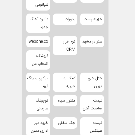
شیائومی
هزینه پست
بخورات
دانلود آهنگ
جدید
سئو در مشهد
نرم افزار
webone.co
CRM
فروشگاه
انتخاب من
هتل های
کمک به
میکروبلیدینگ
تهران
خیریه
ابرو
قیمت
مفتول سیاه
کوچینگ
ضایعات آهن
سازمانی
قیمت
جک سقفی
خرید میز
هبلکس
اداری مدرن