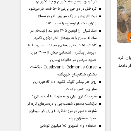
در گرمای اربعین چه بخوریم و چه نخوریم؟
گره قتل در دی‌جی پارتی با ۵۰ قسم باز می‌شود
ثبت‌نام بیش از یک میلیون نفر در سماح |
زائران «همیار اربعین» را نصب کنند
متقاضیان ارز اربعین ۱۴۰۵ بخوانند | ثبت‌نام در
سامانه سماح را به روز‌های آخر موکول نکنید
کاهش ۲۵ درصدی بستری مجدد با اجرای طرح
«پرستار پیگیر» | شناسایی بیش از ۳۰۰۰ مورد
ان کرد:
جدید سرطان در خانواده بیماران
ر دادند.
Castlevania: Belmont’s Curse؛ بازگشت
باشکوه شکارچیان خون‌آشام
روی هر لینکی کلیک نکنید، دام کلاهبرداران
سایبری همین‌جاست
سرمایه‌گذاری برای رفاه؛ هزینه یا آینده‌سازی؟
بازگشت مسعود شصت‌چی با دردسر‌های تازه؛ از
شایعه حضور در میز مذاکره تا پایان فیلمبرداری
«مرد سه‌هزارچهره»
استعلام وام ضروری ۷۵ میلیون تومانی