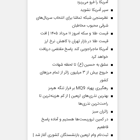
آمریکا را فرو می‌ریزد
سپر آمریکا نشوید
نظرسنجی شبکه تماشا برای انتخاب سریال‌های
شرقی محبوب مخاطبان
قیمت طلا و سکه امروز ۱۱ مرداد ۱۴۰۵ | افت
قیمت طلا در بازار تهران با کاهش نرخ ارز
آمریکا ماجراجویی کند پاسخ مقتضی دریافت
خواهد کرد
عشق به حسین (ع) تا لحظه شهادت
خروج بیش از ۳ میلیون زائر از تمام مرز‌های
کشور
رهگیری پهپاد MQ9 بر فراز تنگه هرمز
بهترین نذری‌های اربعین | از کم هزینه‌ترین تا
راحت‌ترین نذری‌ها
‌زائران سبز
در کمین تروریست‌ها هستیم و آماده پاسخ
قاطعیم
ثبت‌نام وام اربعین بازنشستگان کشوری آغاز شد |