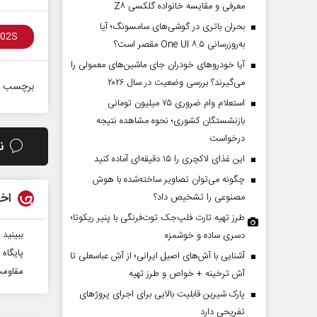
معرفی و مقایسه خانواده گلکسی Z۸
بحران باتری در گوشی‌های سامسونگ؛ آیا
به‌روزرسانی One UI ۸.۵ مقصر است؟
آیا خودروهای خودران جای ماشین‌های معمولی را
می‌گیرند؟ بررسی وضعیت در سال ۲۰۲۶
برچسب ه
استعلام وام ضروری ۷۵ میلیون تومانی
بازنشستگان کشوری؛ نحوه مشاهده نتیجه
درخواست
ن
این غذای لاکچری را ۱۵ دقیقه‌ای آماده کنید
چگونه می‌توان تصاویر ساخته‌شده با هوش
اخب
مصنوعی را تشخیص داد؟
طرز تهیه تارت فلپ‌جک توت‌فرنگی با پنیر ریکوتا؛
ببینید
دسری ساده و خوشمزه
پایگاه
آشنایی با آش‌های اصیل ایرانی؛ از آش عباسعلی تا
مقاومت 
آش ترخینه + خواص و طرز تهیه
پارک شیرین قابلیت‌ بالایی برای اجرای پروژهای
تفریحی دارد