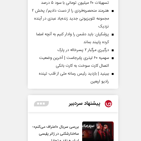
تسهیلات ۲۰ میلیون تومانی با سود ۵ درصد
هنرمند منحصر‌به‌فردی را از دست دادیم/ پخش ۲
مجموعه تلویزیونی جدید زنده‌یاد عبدی در آینده
نزدیک
پزشکیان: باید دشمن را وادار کنیم به آنچه امضا
کرده پایبند بماند
درگیری مرگبار ۲ پسرخاله در پارک
سهمیه ۶۰ لیتری پابرجاست | آخرین وضعیت
اتصال کارت سوخت به کارت بانکی
ببینید | بازدید رئیس رسانه ملی از قلب تپنده
رادیو اربعین
پیشنهاد سردبیر
بررسی سریال «اعتراف می‌کنم»؛
ساختارشکنی در ژانر پلیسی
ایران + نقد و تحلیل