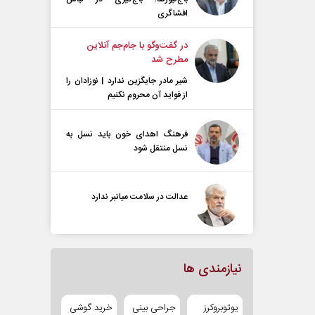
افشاگری
در گفت‌و‌گو با جام‌جم آنلاین
مطرح شد
شیر مادر جایگزین ندارد | نوزادان را
از فواید آن محروم نکنیم
فرهنگ اهدای خون باید نسل به
نسل منتقل شود
عدالت در سلامت میانبر ندارد
نیازمندی ها
یوتوبروکرز
جراحی بینی
خرید گوشی