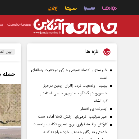
صفحه نخست
سی
تازه ها
بین الم
خبر ستون اعتماد عمومی و رکن مرجعیت رسانه‌ای
حمله پ
است
ببینید | وضعیت تردد زائران اربعین در مرز
خسروی در گفتگو با منوچهر حبیبی استاندار
کرمانشاه
اینترنت بی افسار
امیر سرتیپ اکرمی‌نیا: ارتش کاملا آماده است
کارکنان وظیفه فراری برای تعیین تکلیف وضعیت
خدمتی به یگان خدمتی خود مراجعه کنند