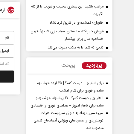
مراقب باشید این بیماری عجیب و غریب را از کنه
ارس
نگیرید!
خاوران؛ گمشده‌ای در تاریخ کرمانشاه
فروش خیره‌کننده داستان اسباب‌بازی ۵؛ بزرگ‌ترین
افتتاحیه سال برای پیکسار
کتابی که شما را به مکث دعوت می‌کند
شت‌پرده تهدیدات کوتاه‏‌مدت و
اربعین نماد مقاومت در برا
دعا‌های خلاف واقع آمریکا
استکبار‌
پربازدید
پربحث
ین - تحلیلگر مسائل سیاسی
رحمت‌الله نوروزی - عضو کمیسیون اجتما
مجلس
برای شام چی درست کنم؟ | ۲۵ ایده خوشمزه،
ساده و فوری برای شام امشب
ناهار چی درست کنم؟ | ۲۰ پیشنهاد خوشمزه و
ساده برای ناهار امروز + غذاهای فوری و اقتصادی
امیرحسین بهداد به عنوان سرپرست هیئت
کوهنوردی و صعودهای ورزشی آذربایجان شرقی
منصوب شد