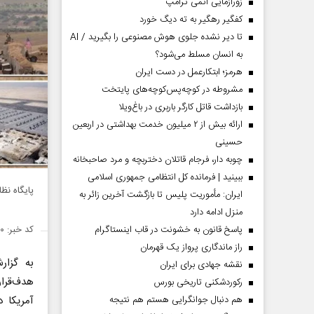
زورآزمایی اتمی ترامپ
کفگیر رهگیر به ته دیگ خورد
تا دیر نشده جلوی هوش مصنوعی را بگیرید / AI
به انسان مسلط می‌شود؟
هرمز؛ ابتکارعمل در دست ایران
مشروطه در کوچه‌پس‌کوچه‌های پایتخت
بازداشت قاتل کارگر باربری در باغ‌ویلا
ارائه بیش از ۲ میلیون خدمت بهداشتی در اربعین
حسینی
چوبه دار، فرجام قاتلان دختربچه و مرد صاحبخانه
ببینید | فرمانده کل انتظامی جمهوری اسلامی
پایگاه نظ
ایران­: مأموریت پلیس تا بازگشت آخرین زائر به
منزل ادامه دارد
کد خبر: ۱۴۳۰۱۲۰
پاسخ قانون به خشونت در قاب اینستاگرام
راز ماندگاری پرواز یک قهرمان
به گزا
نقشه جهادی برای ایران
هدف‌قرا
رکوردشکنی تاریخی بورس
آمریکا 
هم دنبال جوانگرایی هستم هم نتیجه