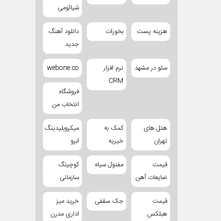
شیائومی
هزینه پست
بخورات
دانلود آهنگ
جدید
سئو در مشهد
نرم افزار
webone.co
CRM
فروشگاه
انتخاب من
هتل های
کمک به
میکروبلیدینگ
تهران
خیریه
ابرو
قیمت
مفتول سیاه
کوچینگ
ضایعات آهن
سازمانی
قیمت
جک سقفی
خرید میز
هبلکس
اداری مدرن