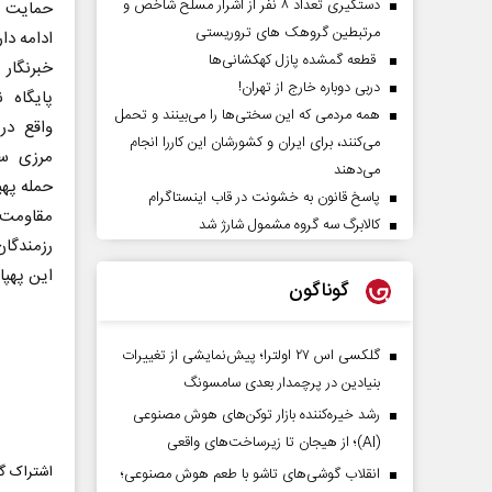
دستگیری تعداد ۸ نفر از اشرار مسلح شاخص و
حمایت ا
مرتبطین گروهک های تروریستی
ادامه دار
قطعه گمشده پازل کهکشانی‌ها
خبرنگار
دربی دوباره خارج از تهران!
پایگاه 
همه مردمی که این سختی‌ها را می‌بینند و تحمل
واقع در
می‌کنند، برای ایران و کشورشان این کاررا انجام
مرزی سو
می‌دهند
حمله پهپ
پاسخ قانون به خشونت در قاب اینستاگرام
مقاومت ا
کالابرگ سه گروه مشمول شارژ شد
رزمندگان 
این پهپا
گوناگون
گلکسی اس ۲۷ اولترا؛ پیش‌نمایشی از تغییرات
بنیادین در پرچمدار بعدی سامسونگ
رشد خیره‌کننده بازار توکن‌های هوش مصنوعی
(AI)؛ از هیجان تا زیرساخت‌های واقعی
اشتراک گذ
انقلاب گوشی‌های تاشو‌ با طعم هوش مصنوعی؛