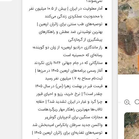
نمی‌شوند؟
آمار معلولیت در ایران | بیش از ۱۰.۵ میلیون نفر
با محدودیت عملکردی زندگی می‌کنند
توصیه‌های طب سنتی برای زائران اربعین |
بهترین نوشیدنی ضد عطش و راهکارهای
پیشگیری از گرمازدگی
راز ماندگاری «رادیو اربعین» از زبان دو گوینده؛
رسانه‌ای که حسینیه است
ستارگانی که در جام جهانی ۲۰۲۶ بازی نکردند
آغاز رسمی برنامه‌های اربعین ۱۴۰۵ در مرز‌ها |
ثبت‌نام سماح به ۱.۷ میلیون نفر رسید
قیمت قبر در بهشت زهرا (س) در سال ۱۴۰۵
چقدر است؟ | نرخ خرید، رزرو و احیای قبور
چرا گرد و غبار در ایران تشدید شد؟ | حقابه
تالاب‌ها مهم‌ترین راهکار مهار ریزگردهاست
مجازات سنگین برای آدم‌ربایان گوش‌بر
واکسن جدید سرطان پانکراس امیدبخش شد
توصیه‌های تغذیه‌ای برای زائران اربعین ۱۴۰۵ |