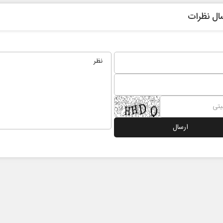
ال نظرات
بر
از باتلاق انرژی تا بن‌بست ترامپ
حکایت 
نرگس خا
عی
رضا سپهوند - سخنگوی کمیسیون انرژی مجلس