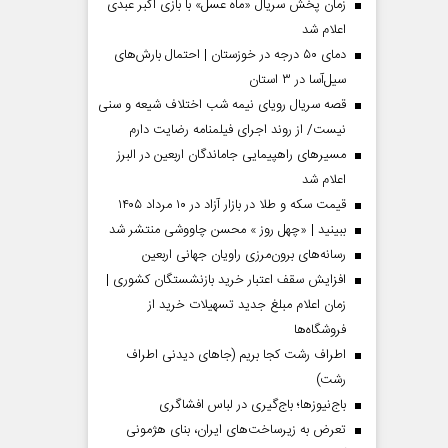
زمان پخش سریال «ماه عسل» با بازی اکبر عبدی
اعلام شد
دمای ۵۰ درجه در خوزستان | احتمال بارش‌های
سیل‌آسا در ۳ استان
قصه سریال رویای نیمه شب اختلاف شیعه و سنی
نیست/ از روند اجرای فیلمنامه رضایت دارم
مسیر‌های راهپیمایی جاماندگان اربعین در البرز
اعلام شد
قیمت سکه و طلا در بازار آزاد در ۱۰ مرداد ۱۴۰۵
ببینید | «چهل روز » محسن چاووشی منتشر شد
مردادماه
صفحات نخست روزنامه ها‌ی‌سه‌شنبه ۶ مردادماه
صفحات
رسانه‌های برون‌مرزی راویان جهانی اربعین
افزایش سقف اعتبار خرید بازنشستگان کشوری |
زمان اعلام مبلغ جدید تسهیلات خرید از
فروشگاه‌ها
اطراف رشت کجا بریم (جاهای دیدنی اطراف
رشت)
باج‌نیوزها؛ باج‌گیری در لباس افشاگری
تعرض به زیرساخت‌های ایران، بنای هژمونی