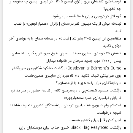
توصیه‌های تغذیه‌ای برای زائران اربعین ۱۴۰۵ | در گرمای اربعین چه بخوریم و
چه نخوریم؟
گره قتل در دی‌جی پارتی با ۵۰ قسم باز می‌شود
ثبت‌نام بیش از یک میلیون نفر در سماح | زائران «همیار اربعین» را نصب
کنند
متقاضیان ارز اربعین ۱۴۰۵ بخوانند | ثبت‌نام در سامانه سماح را به روز‌های آخر
موکول نکنید
کاهش ۲۵ درصدی بستری مجدد با اجرای طرح «پرستار پیگیر» | شناسایی
بیش از ۳۰۰۰ مورد جدید سرطان در خانواده بیماران
Castlevania: Belmont’s Curse؛ بازگشت باشکوه شکارچیان خون‌آشام
روی هر لینکی کلیک نکنید، دام کلاهبرداران سایبری همین‌جاست
سرمایه‌گذاری برای رفاه؛ هزینه یا آینده‌سازی؟
بازگشت مسعود شصت‌چی با دردسر‌های تازه؛ از شایعه حضور در میز مذاکره
تا پایان فیلمبرداری «مرد سه‌هزارچهره»
استعلام وام ضروری ۷۵ میلیون تومانی بازنشستگان کشوری؛ نحوه مشاهده
نتیجه درخواست
اجیر کردن قاتل برای کشتن همسر!
بازگشت Black Flag Resynced خبری جذاب برای دوستداران بازی