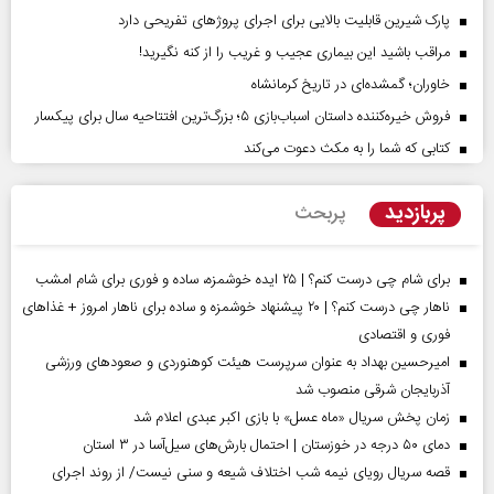
پارک شیرین قابلیت‌ بالایی برای اجرای پروژهای تفریحی دارد
مراقب باشید این بیماری عجیب و غریب را از کنه نگیرید!
خاوران؛ گمشده‌ای در تاریخ کرمانشاه
فروش خیره‌کننده داستان اسباب‌بازی ۵؛ بزرگ‌ترین افتتاحیه سال برای پیکسار
کتابی که شما را به مکث دعوت می‌کند
پربازدید
پربحث
برای شام چی درست کنم؟ | ۲۵ ایده خوشمزه، ساده و فوری برای شام امشب
ناهار چی درست کنم؟ | ۲۰ پیشنهاد خوشمزه و ساده برای ناهار امروز + غذاهای
فوری و اقتصادی
امیرحسین بهداد به عنوان سرپرست هیئت کوهنوردی و صعودهای ورزشی
آذربایجان شرقی منصوب شد
زمان پخش سریال «ماه عسل» با بازی اکبر عبدی اعلام شد
دمای ۵۰ درجه در خوزستان | احتمال بارش‌های سیل‌آسا در ۳ استان
قصه سریال رویای نیمه شب اختلاف شیعه و سنی نیست/ از روند اجرای