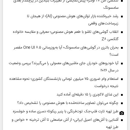
گلکسی اس ۲۷ اولترا؛ پیش‌نمایشی از تغییرات بنیادین در پرچمدار بعدی
سامسونگ
رشد خیره‌کننده بازار توکن‌های هوش مصنوعی (AI)؛ از هیجان تا
زیرساخت‌های واقعی
انقلاب گوشی‌های تاشو‌ با طعم هوش مصنوعی؛ معرفی و مقایسه خانواده
گلکسی Z۸
بحران باتری در گوشی‌های سامسونگ؛ آیا به‌روزرسانی One UI ۸.۵ مقصر
است؟
آیا خودروهای خودران جای ماشین‌های معمولی را می‌گیرند؟ بررسی وضعیت
در سال ۲۰۲۶
استعلام وام ضروری ۷۵ میلیون تومانی بازنشستگان کشوری؛ نحوه مشاهده
نتیجه درخواست
این غذای لاکچری را ۱۵ دقیقه‌ای آماده کنید
چگونه می‌توان تصاویر ساخته‌شده با هوش مصنوعی را تشخیص داد؟
طرز تهیه تارت فلپ‌جک توت‌فرنگی با پنیر ریکوتا؛ دسری ساده و خوشمزه
آشنایی با آش‌های اصیل ایرانی؛ از آش عباسعلی تا آش ترخینه + خواص و
طرز تهیه