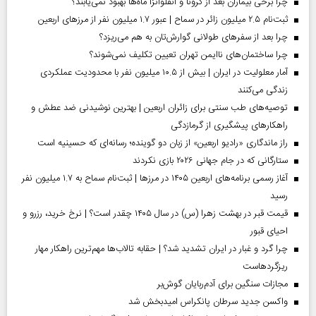
چرا برخی بیماران بعد از کرونا و آنفلوآنزا ماه‌ها بهبود نمی‌یابند؟
ثبت‌نام ۲.۵ میلیون زائر در سماح | عبور ۱.۷ میلیون نفر از مرز‌های اربعین
چرا بعد از سفرهای طولانی گوارش‌تان به هم می‌ریزد؟
چرا ساختمان‌های ناایمن تهران تعیین تکلیف نمی‌شوند؟
آمار معلولیت در ایران | بیش از ۱۰.۵ میلیون نفر با محدودیت عملکردی
زندگی می‌کنند
توصیه‌های طب سنتی برای زائران اربعین | بهترین نوشیدنی ضد عطش و
راهکارهای پیشگیری از گرمازدگی
راز ماندگاری «رادیو اربعین» از زبان دو گوینده؛ رسانه‌ای که حسینیه است
ستارگانی که در جام جهانی ۲۰۲۶ بازی نکردند
آغاز رسمی برنامه‌های اربعین ۱۴۰۵ در مرز‌ها | ثبت‌نام سماح به ۱.۷ میلیون نفر
رسید
قیمت قبر در بهشت زهرا (س) در سال ۱۴۰۵ چقدر است؟ | نرخ خرید، رزرو و
احیای قبور
چرا گرد و غبار در ایران تشدید شد؟ | حقابه تالاب‌ها مهم‌ترین راهکار مهار
ریزگردهاست
مجازات سنگین برای آدم‌ربایان گوش‌بر
واکسن جدید سرطان پانکراس امیدبخش شد