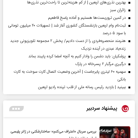
بهترین نذری‌های اربعین | از کم هزینه‌ترین تا راحت‌ترین نذری‌ها
‌زائران سبز
در کمین تروریست‌ها هستیم و آماده پاسخ قاطعیم
ثبت‌نام وام اربعین بازنشستگان کشوری آغاز شد | تسهیلات ۲۰ میلیون تومانی
با سود ۵ درصد
هنرمند منحصر‌به‌فردی را از دست دادیم/ پخش ۲ مجموعه تلویزیونی جدید
زنده‌یاد عبدی در آینده نزدیک
پزشکیان: باید دشمن را وادار کنیم به آنچه امضا کرده پایبند بماند
درگیری مرگبار ۲ پسرخاله در پارک
سهمیه ۶۰ لیتری پابرجاست | آخرین وضعیت اتصال کارت سوخت به کارت
بانکی
ببینید | بازدید رئیس رسانه ملی از قلب تپنده رادیو اربعین
پیشنهاد سردبیر
بررسی سریال «اعتراف می‌کنم»؛ ساختارشکنی در ژانر پلیسی