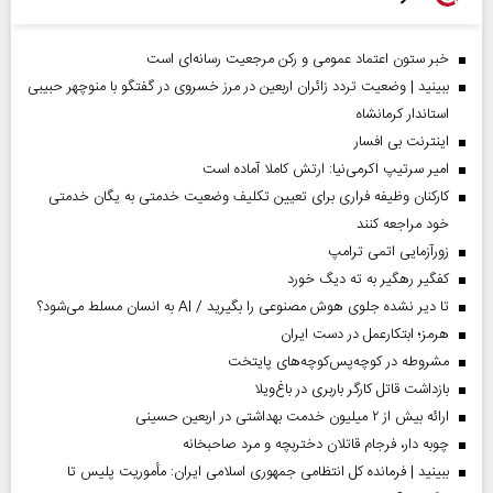
خبر ستون اعتماد عمومی و رکن مرجعیت رسانه‌ای است
ببینید | وضعیت تردد زائران اربعین در مرز خسروی در گفتگو با منوچهر حبیبی
استاندار کرمانشاه
اینترنت بی افسار
امیر سرتیپ اکرمی‌نیا: ارتش کاملا آماده است
کارکنان وظیفه فراری برای تعیین تکلیف وضعیت خدمتی به یگان خدمتی
خود مراجعه کنند
زورآزمایی اتمی ترامپ
کفگیر رهگیر به ته دیگ خورد
تا دیر نشده جلوی هوش مصنوعی را بگیرید / AI به انسان مسلط می‌شود؟
هرمز؛ ابتکارعمل در دست ایران
مشروطه در کوچه‌پس‌کوچه‌های پایتخت
بازداشت قاتل کارگر باربری در باغ‌ویلا
ارائه بیش از ۲ میلیون خدمت بهداشتی در اربعین حسینی
چوبه دار، فرجام قاتلان دختربچه و مرد صاحبخانه
ببینید | فرمانده کل انتظامی جمهوری اسلامی ایران­: مأموریت پلیس تا