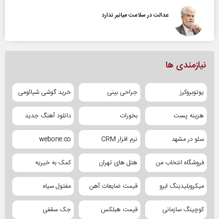
عدالت در سلامت میانبر ندارد
نیازمندی ها
یوتوبروکرز
جراحی بینی
خرید گوشی شیائومی
هزینه پست
بخورات
دانلود آهنگ جدید
سئو در مشهد
نرم افزار CRM
webone.co
فروشگاه انتخاب من
هتل های تهران
کمک به خیریه
میکروبلیدینگ ابرو
قیمت ضایعات آهن
مفتول سیاه
کوچینگ سازمانی
قیمت هبلکس
جک سقفی