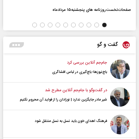
صفحات‌نخست‌روزنامه ها‌ی پنجشنبه‌۱۵ مردادماه
گفت و گو
جام‌جم آنلاین بررسی کرد
باج‌نیوزها؛ باج‌گیری در لباس افشاگری
در گفت‌و‌گو با جام‌جم آنلاین مطرح شد
شیر مادر جایگزین ندارد | نوزادان را از فواید آن محروم نکنیم
فرهنگ اهدای خون باید نسل به نسل منتقل شود