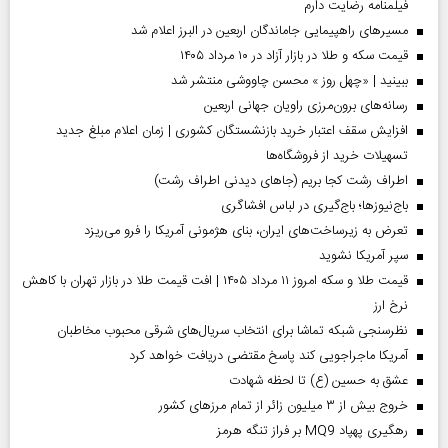
فیلمنامه رضایت دارم
مسیر‌های راهپیمایی جاماندگان اربعین در البرز اعلام شد
قیمت سکه و طلا در بازار آزاد در ۱۰ مرداد ۱۴۰۵
ببینید | «چهل روز » محسن چاووشی منتشر شد
رسانه‌های برون‌مرزی راویان جهانی اربعین
افزایش سقف اعتبار خرید بازنشستگان کشوری | زمان اعلام مبلغ جدید
تسهیلات خرید از فروشگاه‌ها
اطراف رشت کجا بریم (جاهای دیدنی اطراف رشت)
باج‌نیوزها؛ باج‌گیری در لباس افشاگری
تعرض به زیرساخت‌های ایران، بنای هژمونی آمریکا را فرو می‌ریزد
سپر آمریکا نشوید
قیمت طلا و سکه امروز ۱۱ مرداد ۱۴۰۵ | افت قیمت طلا در بازار تهران با کاهش
نرخ ارز
نظرسنجی شبکه تماشا برای انتخاب سریال‌های شرقی محبوب مخاطبان
آمریکا ماجراجویی کند پاسخ مقتضی دریافت خواهد کرد
عشق به حسین (ع) تا لحظه شهادت
خروج بیش از ۳ میلیون زائر از تمام مرز‌های کشور
رهگیری پهپاد MQ9 بر فراز تنگه هرمز