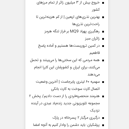
خروج بیش از ۳ میلیون زائر از تمام مرز‌های
کشور
بهترین نذری‌های اربعین | از کم هزینه‌ترین تا
راحت‌ترین نذری‌ها
رهگیری پهپاد MQ9 بر فراز تنگه هرمز
‌زائران سبز
در کمین تروریست‌ها هستیم و آماده پاسخ
قاطعیم
همه مردمی که این سختی‌ها را می‌بینند و تحمل
می‌کنند، برای ایران و کشورشان این کاررا انجام
می‌دهند
سهمیه ۶۰ لیتری پابرجاست | آخرین وضعیت
اتصال کارت سوخت به کارت بانکی
هنرمند منحصر‌به‌فردی را از دست دادیم/ پخش ۲
مجموعه تلویزیونی جدید زنده‌یاد عبدی در آینده
نزدیک
درگیری مرگبار ۲ پسرخاله در پارک
پزشکیان: باید دشمن را وادار کنیم به آنچه امضا