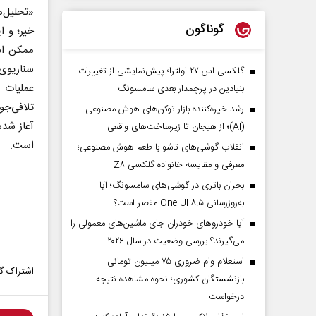
«تحلیل‌ه
گوناگون
خیر؛ و ا
ممکن است
سناریوی 
گلکسی اس ۲۷ اولترا؛ پیش‌نمایشی از تغییرات
عملیات 
بنیادین در پرچمدار بعدی سامسونگ
رشد خیره‌کننده بازار توکن‌های هوش مصنوعی
آغاز شده
(AI)؛ از هیجان تا زیرساخت‌های واقعی
است.
انقلاب گوشی‌های تاشو‌ با طعم هوش مصنوعی؛
معرفی و مقایسه خانواده گلکسی Z۸
بحران باتری در گوشی‌های سامسونگ؛ آیا
به‌روزرسانی One UI ۸.۵ مقصر است؟
آیا خودروهای خودران جای ماشین‌های معمولی را
می‌گیرند؟ بررسی وضعیت در سال ۲۰۲۶
استعلام وام ضروری ۷۵ میلیون تومانی
اشتراک گذ
بازنشستگان کشوری؛ نحوه مشاهده نتیجه
درخواست