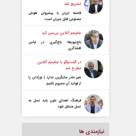
تشریح شد
فاصله ایران با پیشرو‌ان هوش
مصنوعی قابل جبران است
جام‌جم آنلاین بررسی کرد
باج‌نیوزها؛ باج‌گیری در لباس
افشاگری
در گفت‌و‌گو با جام‌جم آنلاین
مطرح شد
شیر مادر جایگزین ندارد | نوزادان را
از فواید آن محروم نکنیم
فرهنگ اهدای خون باید نسل به
نسل منتقل شود
نیازمندی ها