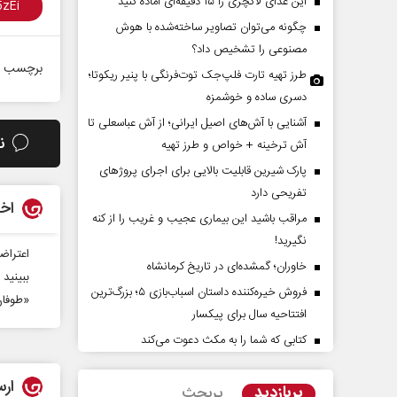
این غذای لاکچری را ۱۵ دقیقه‌ای آماده کنید
چگونه می‌توان تصاویر ساخته‌شده با هوش
مصنوعی را تشخیص داد؟
برچسب ه
طرز تهیه تارت فلپ‌جک توت‌فرنگی با پنیر ریکوتا؛
دسری ساده و خوشمزه
آشنایی با آش‌های اصیل ایرانی؛ از آش عباسعلی تا
ن
آش ترخینه + خواص و طرز تهیه
پارک شیرین قابلیت‌ بالایی برای اجرای پروژهای
پرده تهدیدات کوتاه‏‌مدت و
اربعین نماد مقاومت در برابر
تفریحی دارد
‌های خلاف واقع آمریکا
استکبار‌
اخب
مراقب باشید این بیماری عجیب و غریب را از کنه
نگیرید!
 - تحلیلگر مسائل سیاسی
رحمت‌الله نوروزی - عضو کمیسیون اجتماعی
اعتراض
خاوران؛ گمشده‌ای در تاریخ کرمانشاه
مجلس
ببینید
فروش خیره‌کننده داستان اسباب‌بازی ۵؛ بزرگ‌ترین
«طوفان
افتتاحیه سال برای پیکسار
کتابی که شما را به مکث دعوت می‌کند
ارس
پربازدید
پربحث