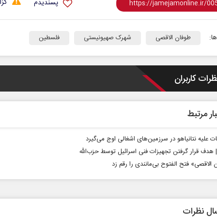
گزا
پسندیدم
ا:
طوفان الاقصی
شهرک صهیونیستی
فلسطین
ظرات کاربران
از باتلاق انرژی تا بن‌بست ترامپ
حکایت یک 
ار مرتبط
نرگس خانعل
رضا سپهوند - سخنگوی کمیسیون انرژی مجلس
ات علیه نتانیاهو در سرزمین‌های اشغالی اوج می‌گیرد
 | هدف قرار گرفتن تجهیزات فنی اسرائیل توسط حزب‌الله
 الاقصی» فتح الفتوح بی‌مانندی را رقم زد
ال نظرات