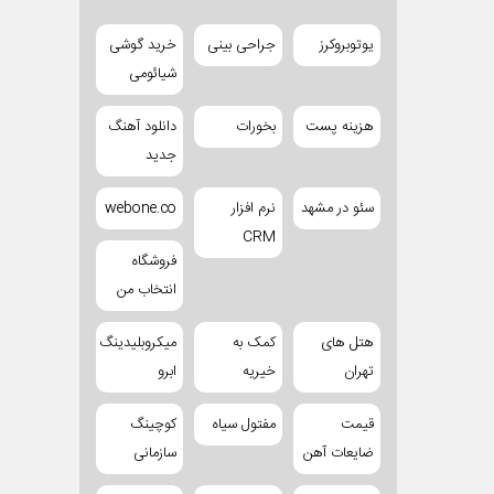
یوتوبروکرز
جراحی بینی
خرید گوشی
شیائومی
هزینه پست
بخورات
دانلود آهنگ
جدید
سئو در مشهد
نرم افزار
webone.co
CRM
فروشگاه
انتخاب من
هتل های
کمک به
میکروبلیدینگ
تهران
خیریه
ابرو
قیمت
مفتول سیاه
کوچینگ
ضایعات آهن
سازمانی