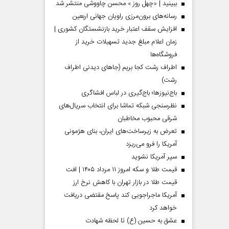
ببینید | «چهل روز » محسن چاووشی منتشر شد
رسانه‌های برون‌مرزی راویان جهانی اربعین
افزایش سقف اعتبار خرید بازنشستگان کشوری |
زمان اعلام مبلغ جدید تسهیلات خرید از
فروشگاه‌ها
اطراف رشت کجا بریم (جاهای دیدنی اطراف
رشت)
باج‌نیوزها؛ باج‌گیری در لباس افشاگری
نظرسنجی شبکه تماشا برای انتخاب سریال‌های
شرقی محبوب مخاطبان
تعرض به زیرساخت‌های ایران، بنای هژمونی
آمریکا را فرو می‌ریزد
سپر آمریکا نشوید
قیمت طلا و سکه امروز ۱۱ مرداد ۱۴۰۵ | افت
قیمت طلا در بازار تهران با کاهش نرخ ارز
آمریکا ماجراجویی کند پاسخ مقتضی دریافت
خواهد کرد
عشق به حسین (ع) تا لحظه شهادت