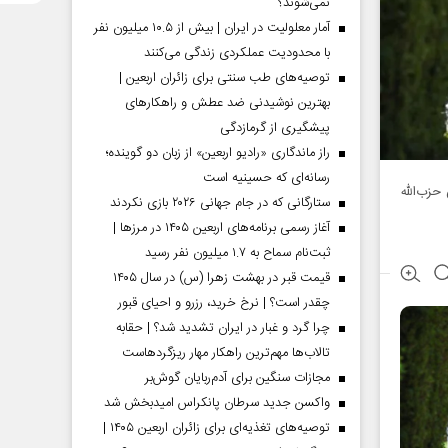
نمی‌شوند؟
آمار معلولیت در ایران | بیش از ۱۰.۵ میلیون نفر
با محدودیت عملکردی زندگی می‌کنند
توصیه‌های طب سنتی برای زائران اربعین |
بهترین نوشیدنی ضد عطش و راهکارهای
پیشگیری از گرمازدگی
راز ماندگاری «رادیو اربعین» از زبان دو گوینده؛
رسانه‌ای که حسینیه است
بش حزب‌الله
ستارگانی که در جام جهانی ۲۰۲۶ بازی نکردند
آغاز رسمی برنامه‌های اربعین ۱۴۰۵ در مرز‌ها |
ثبت‌نام سماح به ۱.۷ میلیون نفر رسید
قیمت قبر در بهشت زهرا (س) در سال ۱۴۰۵
چقدر است؟ | نرخ خرید، رزرو و احیای قبور
چرا گرد و غبار در ایران تشدید شد؟ | حقابه
تالاب‌ها مهم‌ترین راهکار مهار ریزگردهاست
مجازات سنگین برای آدم‌ربایان گوش‌بر
واکسن جدید سرطان پانکراس امیدبخش شد
توصیه‌های تغذیه‌ای برای زائران اربعین ۱۴۰۵ |