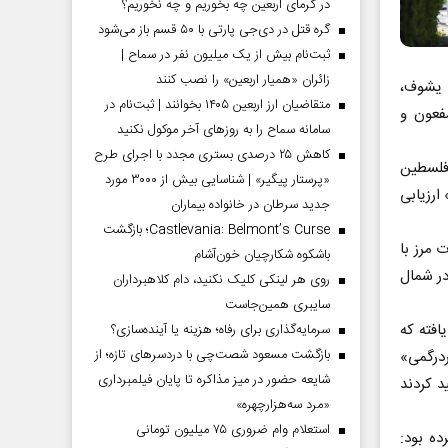
در گرمای اربعین چه بخوریم و چه نخوریم؟
گره قتل در دی‌جی پارتی با ۵۰ قسم باز می‌شود
ثبت‌نام بیش از یک میلیون نفر در سماح |
زائران «همیار اربعین» را نصب کنند
 یشوف،
متقاضیان ارز اربعین ۱۴۰۵ بخوانند | ثبت‌نام در
سفعون و
سامانه سماح را به روز‌های آخر موکول نکنید
کاهش ۲۵ درصدی بستری مجدد با اجرای طرح
 فلسطین
«پرستار پیگیر» | شناسایی بیش از ۳۰۰۰ مورد
ارزیابی
جدید سرطان در خانواده بیماران
Castlevania: Belmont’s Curse؛ بازگشت
ه ۲۸ شهرک در مجاورت مرز با
باشکوه شکارچیان خون‌آشام
در شمال
روی هر لینکی کلیک نکنید، دام کلاهبرداران
سایبری همین‌جاست
افته که
سرمایه‌گذاری برای رفاه؛ هزینه یا آینده‌سازی؟
بازگشت مسعود شصت‌چی با دردسر‌های تازه؛ از
ردرگمی»
شایعه حضور در میز مذاکره تا پایان فیلمبرداری
د کردند
«مرد سه‌هزارچهره»
استعلام وام ضروری ۷۵ میلیون تومانی
 کرده بود: