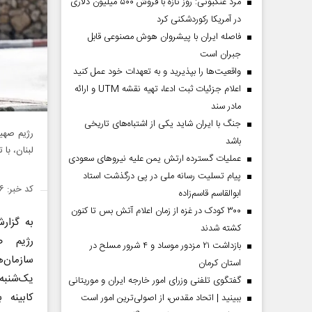
مرد عنکبوتی: روز تازه با فروش ۵۰۰ میلیون دلاری
در آمریکا رکوردشکنی کرد
فاصله ایران با پیشرو‌ان هوش مصنوعی قابل
جبران است
واقعیت‌ها را بپذیرید و به تعهدات خود عمل کنید
اعلام جزئیات ثبت ادعا، تهیه نقشه UTM و ارائه
مادر سند
جنگ با ایران شاید یکی از اشتباه‌های تاریخی
باشد
لبنان، با
عملیات گسترده ارتش یمن علیه نیروهای سعودی
پیام تسلیت رسانه ملی در پی درگذشت استاد
کد خبر: ۱۴۲۷۰۳۶
ابوالقاسم قاسم‌زاده
۳۰۰ کودک در غزه از زمان اعلام آتش بس تا کنون
به گزا
کشته شدند
رژیم ص
بازداشت ۲۱ مزدور موساد و ۴ شرور مسلح در
سازمان‌
استان کرمان
گفتگوی تلفنی وزرای امور خارجه ایران و موریتانی
کابینه 
ببینید | اتحاد مقدس، از اصولی‌ترین امور است