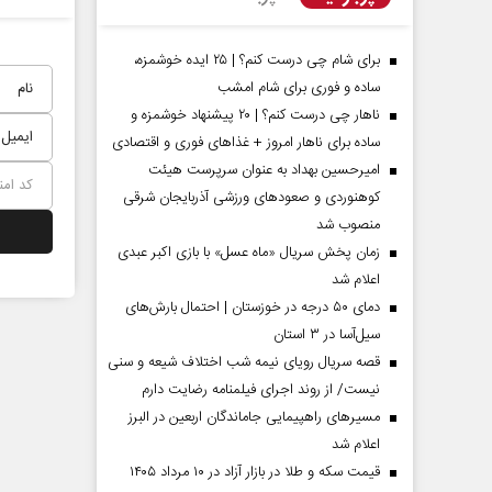
برای شام چی درست کنم؟ | ۲۵ ایده خوشمزه،
ساده و فوری برای شام امشب
ناهار چی درست کنم؟ | ۲۰ پیشنهاد خوشمزه و
ساده برای ناهار امروز + غذاهای فوری و اقتصادی
امیرحسین بهداد به عنوان سرپرست هیئت
کوهنوردی و صعودهای ورزشی آذربایجان شرقی
منصوب شد
زمان پخش سریال «ماه عسل» با بازی اکبر عبدی
اعلام شد
مردادماه
صفحات نخست روزنامه ها‌ی‌سه‌شنبه ۶ مردادماه
صفحات
دمای ۵۰ درجه در خوزستان | احتمال بارش‌های
سیل‌آسا در ۳ استان
قصه سریال رویای نیمه شب اختلاف شیعه و سنی
نیست/ از روند اجرای فیلمنامه رضایت دارم
مسیر‌های راهپیمایی جاماندگان اربعین در البرز
اعلام شد
قیمت سکه و طلا در بازار آزاد در ۱۰ مرداد ۱۴۰۵