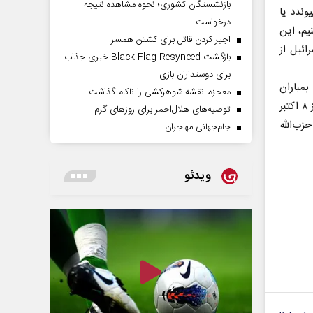
بازنشستگان کشوری؛ نحوه مشاهده نتیجه
وندد یا
درخواست
یم، این
اجیر کردن قاتل برای کشتن همسر!
ائیل از
بازگشت Black Flag Resynced خبری جذاب
برای دوستداران بازی
مباران
معجزه، نقشه شوهرکشی را ناکام گذاشت
تلافی‌جویانه اشغالگران علیه غیرنظامیان در نوار غزه و در پی عملیات طوفان الاقصی، از ۸ اکتبر
توصیه‌های هلال‌احمر برای روز‌های گرم
زب‌الله
جام‌جهانی مهاجران
ویدئو