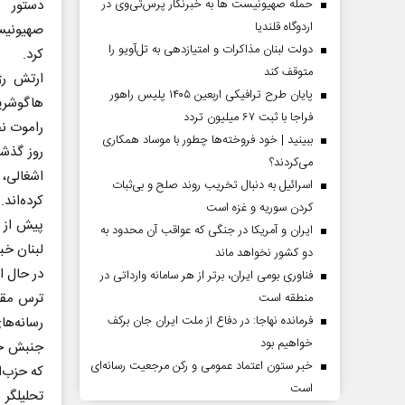
حمله صهیونیست ها به خبرنگار پرس‌تی‌وی در
اردوگاه قلندیا
صهیونیس
دولت لبنان مذاکرات و امتیازدهی به تل‌آویو را
کرد.
متوقف کند
ارتش رژ
پایان طرح ترافیکی اربعین ۱۴۰۵ پلیس راهور
هاگوشریم
فراجا با ثبت ۶۷ میلیون تردد
راموت ن
ببینید | خود فروخته‌ها چطور با موساد همکاری
روز گذشت
می‌کردند؟
اشغالی، 
اسرائیل به دنبال تخریب روند صلح و بی‌ثبات
کرده‌اند.
کردن سوریه و غزه است
ایران و آمریکا در جنگی که عواقب آن محدود به
لبنان خب
دو کشور نخواهد ماند
در حال ا
فناوری بومی ایران، برتر از هر سامانه وارداتی در
ترس مقام
منطقه است
فرمانده نهاجا: در دفاع از ملت ایران جان برکف
رسانه‌ها
خواهیم بود
جنبش حزب
خبر ستون اعتماد عمومی و رکن مرجعیت رسانه‌ای
که حزب‌ا
است