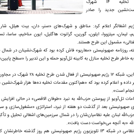
دستور تخلیه ۱۴ شهرک
ت‌نشین جدید را صادر
یم اشغالگر اعلام کرد: مناطق و شهرک‌های «سنر، دان، بیت هیلل، شار
، لیمان، میتزووا، ایلون، گورین، گرانوت هاگلیل، ایون مناخیم، ساسا، ت
فتالی» مشمول این طرح هستند.
ه، روزنامه صهیونیستی «معاریو» فاش کرده بود که شهرک‌نشینان در شمال
به خاطر طرح تخلیه منازل به کابینه تل‌آویو حمله و این تدبیر را «سطح پایین» 
پیش از این، شبکه ۱۲ رژیم صهیونیستی از فعال شدن طرح تخلی
ر داده و اعلام کرده بود که «هم‌اکنون مقدمات تخلیه ده‌ها هزار شهرک‌نشین 
نجام است».
ات تل‌آویو از پیوستن حزب‌الله به نبرد «طوفان الاقصی» در حالی افزایش ی
ی صهیونیستی بعد از گذشت دو هفته از نبرد، استراتژی «مشغول‌سازی و س
‌الله لبنان علیه نظامیان‌شان را در شمال سرزمین‌های اشغالی تحلیل و تأکی
لله «به آنچه می‌خواست دست یافت».
تحلیلگر نظامی در شبکه ۱۳ تلویزیون رژیم صهیونیستی هم روز گذشته خاطرنشان