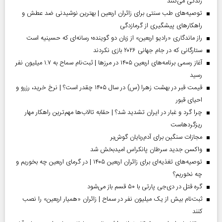
زندگی می‌کنند
توصیه‌های طب سنتی برای زائران اربعین | بهترین نوشیدنی ضد عطش و
راهکارهای پیشگیری از گرمازدگی
راز ماندگاری «رادیو اربعین» از زبان دو گوینده؛ رسانه‌ای که حسینیه است
ستارگانی که در جام جهانی ۲۰۲۶ بازی نکردند
آغاز رسمی برنامه‌های اربعین ۱۴۰۵ در مرز‌ها | ثبت‌نام سماح به ۱.۷ میلیون نفر
رسید
قیمت قبر در بهشت زهرا (س) در سال ۱۴۰۵ چقدر است؟ | نرخ خرید، رزرو و
احیای قبور
چرا گرد و غبار در ایران تشدید شد؟ | حقابه تالاب‌ها مهم‌ترین راهکار مهار
ریزگردهاست
مجازات سنگین برای آدم‌ربایان گوش‌بر
واکسن جدید سرطان پانکراس امیدبخش شد
توصیه‌های تغذیه‌ای برای زائران اربعین ۱۴۰۵ | در گرمای اربعین چه بخوریم و
چه نخوریم؟
گره قتل در دی‌جی پارتی با ۵۰ قسم باز می‌شود
ثبت‌نام بیش از یک میلیون نفر در سماح | زائران «همیار اربعین» را نصب
کنند