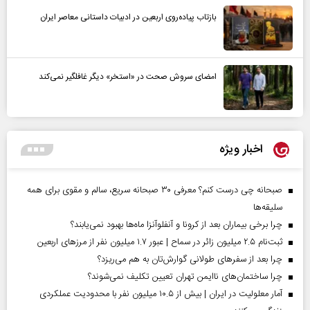
بازتاب پیاده‌روی اربعین در ادبیات داستانی معاصر ایران
امضای سروش صحت در «استخر» دیگر غافلگیر نمی‌کند
اخبار ویژه
صبحانه چی درست کنم؟ معرفی ۳۰ صبحانه سریع، سالم و مقوی برای همه
سلیقه‌ها
چرا برخی بیماران بعد از کرونا و آنفلوآنزا ماه‌ها بهبود نمی‌یابند؟
ثبت‌نام ۲.۵ میلیون زائر در سماح | عبور ۱.۷ میلیون نفر از مرز‌های اربعین
چرا بعد از سفرهای طولانی گوارش‌تان به هم می‌ریزد؟
چرا ساختمان‌های ناایمن تهران تعیین تکلیف نمی‌شوند؟
آمار معلولیت در ایران | بیش از ۱۰.۵ میلیون نفر با محدودیت عملکردی