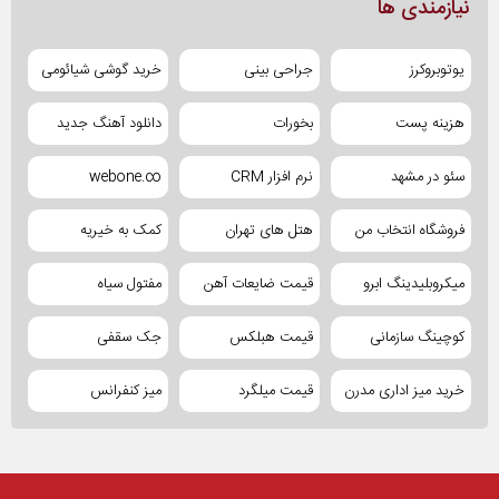
نیازمندی ها
یوتوبروکرز
جراحی بینی
خرید گوشی شیائومی
هزینه پست
بخورات
دانلود آهنگ جدید
سئو در مشهد
نرم افزار CRM
webone.co
فروشگاه انتخاب من
هتل های تهران
کمک به خیریه
میکروبلیدینگ ابرو
قیمت ضایعات آهن
مفتول سیاه
کوچینگ سازمانی
قیمت هبلکس
جک سقفی
خرید میز اداری مدرن
قیمت میلگرد
میز کنفرانس