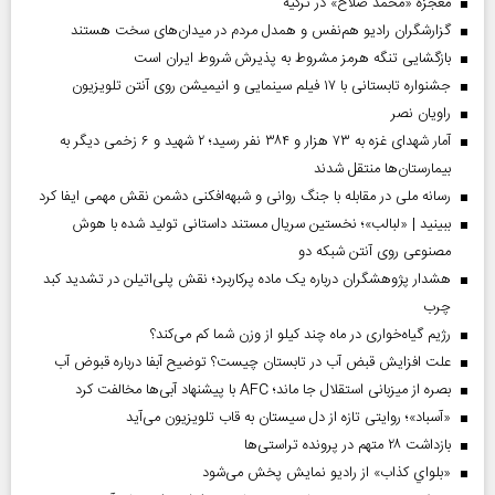
معجزه «محمد صلاح» در ترکیه
گزارشگران رادیو هم‌نفس و همدل مردم در میدان‌های سخت هستند
بازگشایی تنگه هرمز مشروط به پذیرش شروط ایران است
جشنواره تابستانی با ۱۷ فیلم سینمایی و انیمیشن روی آنتن تلویزیون
راویان نصر
آمار شهدای غزه به ۷۳ هزار و ۳۸۴ نفر رسید؛ ۲ شهید و ۶ زخمی دیگر به
بیمارستان‌ها منتقل شدند
رسانه ملی در مقابله با جنگ روانی و شبهه‌افکنی دشمن نقش مهمی ایفا کرد
ببینید | «لبالب»؛ نخستین سریال مستند داستانی تولید شده با هوش
مصنوعی روی آنتن شبکه دو
هشدار پژوهشگران درباره یک ماده پرکاربرد؛ نقش پلی‌اتیلن در تشدید کبد
چرب
رژیم گیاه‌خواری در ماه چند کیلو از وزن شما کم می‌کند؟
علت افزایش قبض آب در تابستان چیست؟ توضیح آبفا درباره قبوض آب
بصره از میزبانی استقلال جا ماند؛ AFC با پیشنهاد آبی‌ها مخالفت کرد
«آسباد»؛ روایتی تازه از دل سیستان به قاب تلویزیون می‌آید
بازداشت ۲۸ متهم در پرونده تراستی‌ها
«بلواي کذاب» از رادیو نمایش پخش می‌شود