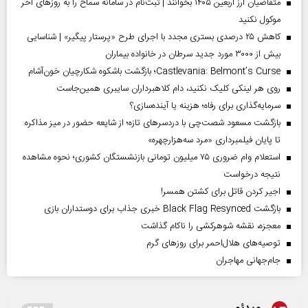
متقاضیان ارز اربعین ۱۴۰۵ بخوانند | ثبت‌نام در سامانه سماح را به روز‌های آخر
موکول نکنید
کاهش ۲۵ درصدی بستری مجدد با اجرای طرح «پرستار پیگیر» | شناسایی
بیش از ۳۰۰۰ مورد جدید سرطان در خانواده بیماران
Castlevania: Belmont’s Curse؛ بازگشت باشکوه شکارچیان خون‌آشام
روی هر لینکی کلیک نکنید، دام کلاهبرداران سایبری همین‌جاست
سرمایه‌گذاری برای رفاه؛ هزینه یا آینده‌سازی؟
بازگشت مسعود شصت‌چی با دردسر‌های تازه؛ از شایعه حضور در میز مذاکره
تا پایان فیلمبرداری «مرد سه‌هزارچهره»
استعلام وام ضروری ۷۵ میلیون تومانی بازنشستگان کشوری؛ نحوه مشاهده
نتیجه درخواست
اجیر کردن قاتل برای کشتن همسر!
بازگشت Black Flag Resynced خبری جذاب برای دوستداران بازی
معجزه، نقشه شوهرکشی را ناکام گذاشت
توصیه‌های هلال‌احمر برای روز‌های گرم
جام‌جهانی مهاجران