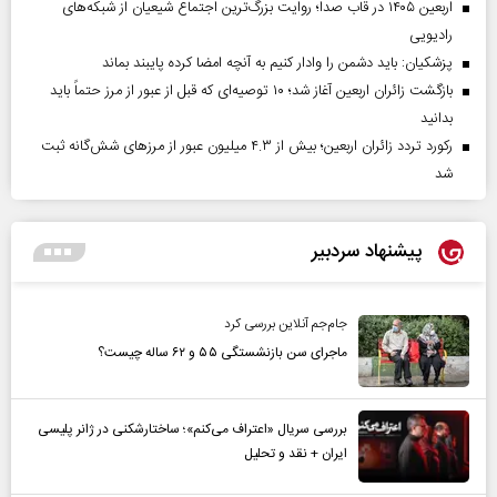
اربعین ۱۴۰۵ در قاب صدا؛ روایت بزرگ‌ترین اجتماع شیعیان از شبکه‌های
رادیویی
پزشکیان: باید دشمن را وادار کنیم به آنچه امضا کرده پایبند بماند
بازگشت زائران اربعین آغاز شد؛ ۱۰ توصیه‌ای که قبل از عبور از مرز حتماً باید
بدانید
رکورد تردد زائران اربعین؛ بیش از ۴.۳ میلیون عبور از مرزهای شش‌گانه ثبت
شد
پیشنهاد سردبیر
جام‌جم آنلاین بررسی کرد
ماجرای سن بازنشستگی ۵۵ و ۶۲ ساله چیست؟
بررسی سریال «اعتراف می‌کنم»؛ ساختارشکنی در ژانر پلیسی
ایران + نقد و تحلیل