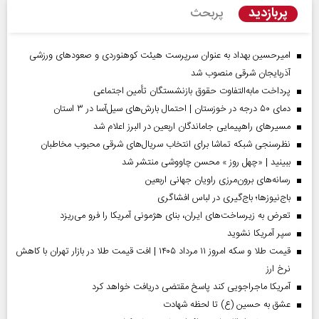
پربازدید
پربحث
امیرحسین بهداد به عنوان سرپرست هیئت کوهنوردی و صعودهای ورزشی
آذربایجان شرقی منصوب شد
پرداخت مابه‌التفاوت حقوق بازنشستگان تأمین اجتماعی
دمای ۵۰ درجه در خوزستان | احتمال بارش‌های سیل‌آسا در ۳ استان
مسیر‌های راهپیمایی جاماندگان اربعین در البرز اعلام شد
نظرسنجی شبکه تماشا برای انتخاب سریال‌های شرقی محبوب مخاطبان
ببینید | «چهل روز » محسن چاووشی منتشر شد
رسانه‌های برون‌مرزی راویان جهانی اربعین
باج‌نیوزها؛ باج‌گیری در لباس افشاگری
تعرض به زیرساخت‌های ایران، بنای هژمونی آمریکا را فرو می‌ریزد
سپر آمریکا نشوید
قیمت طلا و سکه امروز ۱۱ مرداد ۱۴۰۵ | افت قیمت طلا در بازار تهران با کاهش
نرخ ارز
آمریکا ماجراجویی کند پاسخ مقتضی دریافت خواهد کرد
عشق به حسین (ع) تا لحظه شهادت