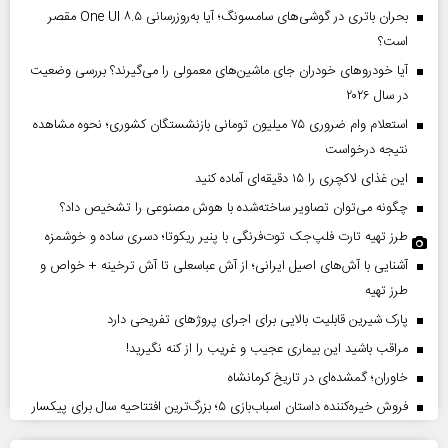
بحران باتری در گوشی‌های سامسونگ؛ آیا به‌روزرسانی One UI ۸.۵ مقصر
است؟
آیا خودروهای خودران جای ماشین‌های معمولی را می‌گیرند؟ بررسی وضعیت
در سال ۲۰۲۶
استعلام وام ضروری ۷۵ میلیون تومانی بازنشستگان کشوری؛ نحوه مشاهده
نتیجه درخواست
این غذای لاکچری را ۱۵ دقیقه‌ای آماده کنید
چگونه می‌توان تصاویر ساخته‌شده با هوش مصنوعی را تشخیص داد؟
طرز تهیه تارت فلپ‌جک توت‌فرنگی با پنیر ریکوتا؛ دسری ساده و خوشمزه
آشنایی با آش‌های اصیل ایرانی؛ از آش عباسعلی تا آش ترخینه + خواص و
طرز تهیه
پارک شیرین قابلیت‌ بالایی برای اجرای پروژهای تفریحی دارد
مراقب باشید این بیماری عجیب و غریب را از کنه نگیرید!
خاوران؛ گمشده‌ای در تاریخ کرمانشاه
فروش خیره‌کننده داستان اسباب‌بازی ۵؛ بزرگ‌ترین افتتاحیه سال برای پیکسار