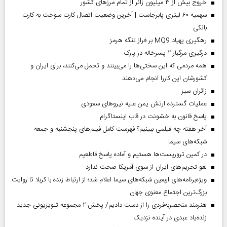
خروج بیش از ۳ میلیون زائر از تمام مرز‌های کشور
سهمیه ۶۰ لیتری پابرجاست | آخرین وضعیت اتصال کارت سوخت به کارت
بانکی
رهگیری پهپاد MQ9 بر فراز تنگه هرمز
درگیری مرگبار ۲ پسرخاله در پارک
همه مردمی که این سختی‌ها را می‌بینند و تحمل می‌کنند، برای ایران و
کشورشان این کاررا انجام می‌دهند
‌زائران سبز
عملیات گسترده ارتش یمن علیه نیروهای سعودی
پاسخ قانون به خشونت در قاب اینستاگرام
آخر هفته چه فیلمی ببینیم؟ فهرست کامل فیلم‌های پنجشنبه و جمعه
شبکه‌های سیما
در کمین تروریست‌ها هستیم و آماده پاسخ قاطعیم
لغو تحریم‌های ایران از سوی آمریکا صحت ندارد
ویژه‌برنامه‌های اربعین شبکه‌های سیما اعلام شد؛ از ارتباط زنده با کربلا تا روایت
بزرگ‌ترین اجتماع معنوی جهان
هنرمند منحصر‌به‌فردی را از دست دادیم/ پخش ۲ مجموعه تلویزیونی جدید
زنده‌یاد عبدی در آینده نزدیک