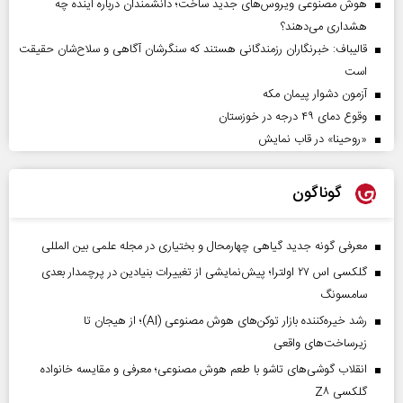
هوش مصنوعی ویروس‌های جدید ساخت؛ دانشمندان درباره آینده چه
هشداری می‌دهند؟
قالیباف: خبرنگاران رزمندگانی هستند که سنگرشان آگاهی و سلاح‌شان حقیقت
است
آزمون دشوار پیمان مکه
وقوع دمای ۴۹ درجه در خوزستان
«روحینا» در قاب نمایش
گوناگون
معرفی گونه جدید گیاهی چهارمحال و بختیاری در مجله علمی بین المللی
گلکسی اس ۲۷ اولترا؛ پیش‌نمایشی از تغییرات بنیادین در پرچمدار بعدی
سامسونگ
رشد خیره‌کننده بازار توکن‌های هوش مصنوعی (AI)؛ از هیجان تا
زیرساخت‌های واقعی
انقلاب گوشی‌های تاشو‌ با طعم هوش مصنوعی؛ معرفی و مقایسه خانواده
گلکسی Z۸