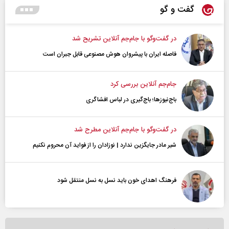
گفت و گو
در گفت‌و‌گو با جام‌جم آنلاین تشریح شد
فاصله ایران با پیشرو‌ان هوش مصنوعی قابل جبران است
جام‌جم آنلاین بررسی کرد
باج‌نیوزها؛ باج‌گیری در لباس افشاگری
در گفت‌و‌گو با جام‌جم آنلاین مطرح شد
شیر مادر جایگزین ندارد | نوزادان را از فواید آن محروم نکنیم
فرهنگ اهدای خون باید نسل به نسل منتقل شود