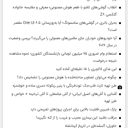
انقلاب گوشی‌های تاشو‌ با طعم هوش مصنوعی؛ معرفی و مقایسه خانواده
گلکسی Z۸
بحران باتری در گوشی‌های سامسونگ؛ آیا به‌روزرسانی One UI ۸.۵ مقصر
است؟
آیا خودروهای خودران جای ماشین‌های معمولی را می‌گیرند؟ بررسی وضعیت
در سال ۲۰۲۶
استعلام وام ضروری ۷۵ میلیون تومانی بازنشستگان کشوری؛ نحوه مشاهده
نتیجه درخواست
این غذای لاکچری را ۱۵ دقیقه‌ای آماده کنید
چگونه می‌توان تصاویر ساخته‌شده با هوش مصنوعی را تشخیص داد؟
طرز تهیه تارت فلپ‌جک توت‌فرنگی با پنیر ریکوتا؛ دسری ساده و خوشمزه
آشنایی با آش‌های اصیل ایرانی؛ از آش عباسعلی تا آش ترخینه + خواص و
طرز تهیه
پارک شیرین قابلیت‌ بالایی برای اجرای پروژهای تفریحی دارد
مراقب باشید این بیماری عجیب و غریب را از کنه نگیرید!
خاوران؛ گمشده‌ای در تاریخ کرمانشاه