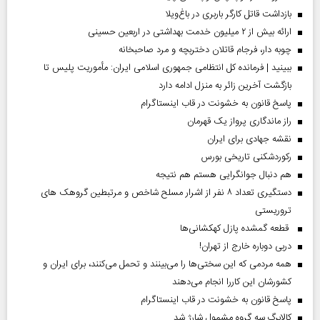
بازداشت قاتل کارگر باربری در باغ‌ویلا
ارائه بیش از ۲ میلیون خدمت بهداشتی در اربعین حسینی
چوبه دار، فرجام قاتلان دختربچه و مرد صاحبخانه
ببینید | فرمانده کل انتظامی جمهوری اسلامی ایران­: مأموریت پلیس تا
بازگشت آخرین زائر به منزل ادامه دارد
پاسخ قانون به خشونت در قاب اینستاگرام
راز ماندگاری پرواز یک قهرمان
نقشه جهادی برای ایران
رکوردشکنی تاریخی بورس
هم دنبال جوانگرایی هستم هم نتیجه
دستگیری تعداد ۸ نفر از اشرار مسلح شاخص و مرتبطین گروهک های
تروریستی
قطعه گمشده پازل کهکشانی‌ها
دربی دوباره خارج از تهران!
همه مردمی که این سختی‌ها را می‌بینند و تحمل می‌کنند، برای ایران و
کشورشان این کاررا انجام می‌دهند
پاسخ قانون به خشونت در قاب اینستاگرام
کالابرگ سه گروه مشمول شارژ شد