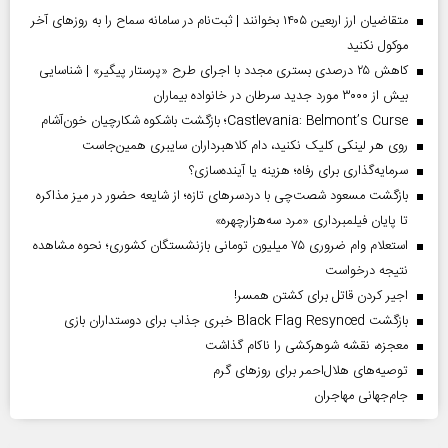
متقاضیان ارز اربعین ۱۴۰۵ بخوانند | ثبت‌نام در سامانه سماح را به روز‌های آخر
موکول نکنید
کاهش ۲۵ درصدی بستری مجدد با اجرای طرح «پرستار پیگیر» | شناسایی
بیش از ۳۰۰۰ مورد جدید سرطان در خانواده بیماران
Castlevania: Belmont’s Curse؛ بازگشت باشکوه شکارچیان خون‌آشام
روی هر لینکی کلیک نکنید، دام کلاهبرداران سایبری همین‌جاست
سرمایه‌گذاری برای رفاه؛ هزینه یا آینده‌سازی؟
بازگشت مسعود شصت‌چی با دردسر‌های تازه؛ از شایعه حضور در میز مذاکره
تا پایان فیلمبرداری «مرد سه‌هزارچهره»
استعلام وام ضروری ۷۵ میلیون تومانی بازنشستگان کشوری؛ نحوه مشاهده
نتیجه درخواست
اجیر کردن قاتل برای کشتن همسر!
بازگشت Black Flag Resynced خبری جذاب برای دوستداران بازی
معجزه، نقشه شوهرکشی را ناکام گذاشت
توصیه‌های هلال‌احمر برای روز‌های گرم
جام‌جهانی مهاجران