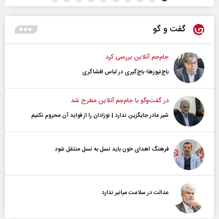
گفت و گو
جام‌جم آنلاین بررسی کرد
باج‌نیوزها؛ باج‌گیری در لباس افشاگری
در گفت‌و‌گو با جام‌جم آنلاین مطرح شد
شیر مادر جایگزین ندارد | نوزادان را از فواید آن محروم نکنیم
فرهنگ اهدای خون باید نسل به نسل منتقل شود
عدالت در سلامت میانبر ندارد