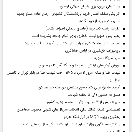
رسانه‌های برون‌مرزی راویان جهانی اربعین
افزایش سقف اعتبار خرید بازنشستگان کشوری | زمان اعلام مبلغ جدید
تسهیلات خرید از فروشگاه‌ها
اطراف رشت کجا بریم (جاهای دیدنی اطراف رشت)
رهبر یمن: صهیونیسم خطری برای تمام جامعه بشریت است
تعرض به زیرساخت‌های ایران، بنای هژمونی آمریکا را فرو می‌ریزد
باج‌نیوزها؛ باج‌گیری در لباس افشاگری
سپر آمریکا نشوید
یورش آرش‌های ارتش به مراکز و پایگاه‌ آمریکا در بحرین
قیمت طلا و سکه امروز ۱۱ مرداد ۱۴۰۵ | افت قیمت طلا در بازار تهران با کاهش
نرخ ارز
آمریکا ماجراجویی کند پاسخ مقتضی دریافت خواهد کرد
عشق به حسین (ع) تا لحظه شهادت
خروج بیش از ۳ میلیون زائر از تمام مرز‌های کشور
نظرسنجی شبکه تماشا برای انتخاب سریال‌های شرقی محبوب مخاطبان
رهگیری پهپاد MQ9 بر فراز تنگه هرمز
واکنش سخنگوی وزارت خارجه به اظهارات دبیرکل سازمان ملل متحد
‌زائران سبز