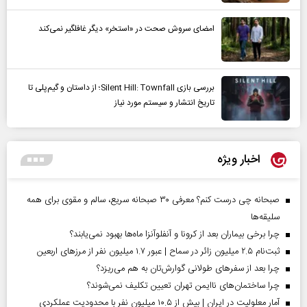
امضای سروش صحت در «استخر» دیگر غافلگیر نمی‌کند
بررسی بازی Silent Hill: Townfall؛ از داستان و گیم‌پلی تا
تاریخ انتشار و سیستم مورد نیاز
اخبار ویژه
صبحانه چی درست کنم؟ معرفی ۳۰ صبحانه سریع، سالم و مقوی برای همه
سلیقه‌ها
چرا برخی بیماران بعد از کرونا و آنفلوآنزا ماه‌ها بهبود نمی‌یابند؟
ثبت‌نام ۲.۵ میلیون زائر در سماح | عبور ۱.۷ میلیون نفر از مرز‌های اربعین
چرا بعد از سفرهای طولانی گوارش‌تان به هم می‌ریزد؟
چرا ساختمان‌های ناایمن تهران تعیین تکلیف نمی‌شوند؟
آمار معلولیت در ایران | بیش از ۱۰.۵ میلیون نفر با محدودیت عملکردی