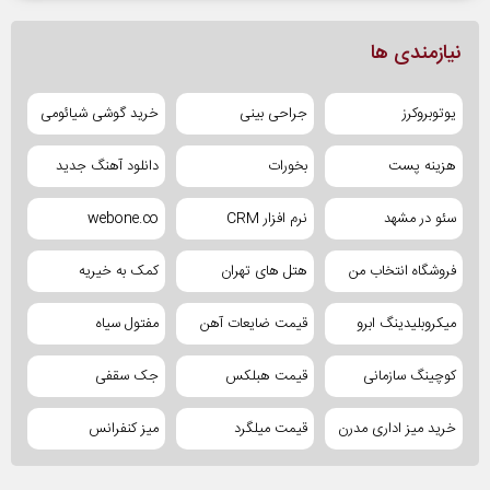
نیازمندی ها
یوتوبروکرز
جراحی بینی
خرید گوشی شیائومی
هزینه پست
بخورات
دانلود آهنگ جدید
سئو در مشهد
نرم افزار CRM
webone.co
فروشگاه انتخاب من
هتل های تهران
کمک به خیریه
میکروبلیدینگ ابرو
قیمت ضایعات آهن
مفتول سیاه
کوچینگ سازمانی
قیمت هبلکس
جک سقفی
خرید میز اداری مدرن
قیمت میلگرد
میز کنفرانس