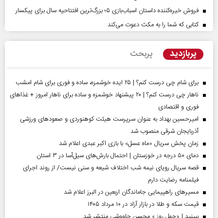
فروش خیره‌کننده داستان اسباب‌بازی ۵؛ بزرگ‌ترین افتتاحیه سال برای پیکسار
کتابی که شما را به مکث دعوت می‌کند
پربازدید
پربحث
برای شام چی درست کنم؟ | ۲۵ ایده خوشمزه، ساده و فوری برای شام امشب
ناهار چی درست کنم؟ | ۲۰ پیشنهاد خوشمزه و ساده برای ناهار امروز + غذاهای
فوری و اقتصادی
امیرحسین بهداد به عنوان سرپرست هیئت کوهنوردی و صعودهای ورزشی
آذربایجان شرقی منصوب شد
زمان پخش سریال «ماه عسل» با بازی اکبر عبدی اعلام شد
دمای ۵۰ درجه در خوزستان | احتمال بارش‌های سیل‌آسا در ۳ استان
قصه سریال رویای نیمه شب اختلاف شیعه و سنی نیست/ از روند اجرای
فیلمنامه رضایت دارم
مسیر‌های راهپیمایی جاماندگان اربعین در البرز اعلام شد
قیمت سکه و طلا در بازار آزاد در ۱۰ مرداد ۱۴۰۵
ببینید | «چهل روز » محسن چاووشی منتشر شد