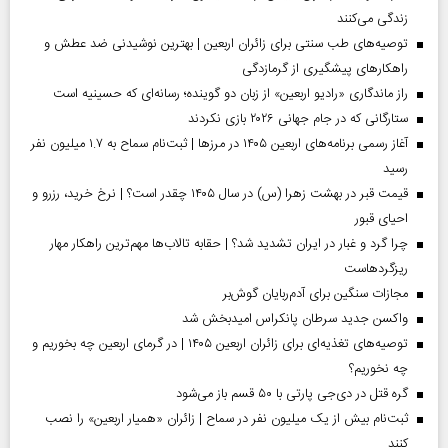
زندگی می‌کنند
توصیه‌های طب سنتی برای زائران اربعین | بهترین نوشیدنی ضد عطش و
راهکارهای پیشگیری از گرمازدگی
راز ماندگاری «رادیو اربعین» از زبان دو گوینده؛ رسانه‌ای که حسینیه است
ستارگانی که در جام جهانی ۲۰۲۶ بازی نکردند
آغاز رسمی برنامه‌های اربعین ۱۴۰۵ در مرز‌ها | ثبت‌نام سماح به ۱.۷ میلیون نفر
رسید
قیمت قبر در بهشت زهرا (س) در سال ۱۴۰۵ چقدر است؟ | نرخ خرید، رزرو و
احیای قبور
چرا گرد و غبار در ایران تشدید شد؟ | حقابه تالاب‌ها مهم‌ترین راهکار مهار
ریزگردهاست
مجازات سنگین برای آدم‌ربایان گوش‌بر
واکسن جدید سرطان پانکراس امیدبخش شد
توصیه‌های تغذیه‌ای برای زائران اربعین ۱۴۰۵ | در گرمای اربعین چه بخوریم و
چه نخوریم؟
گره قتل در دی‌جی پارتی با ۵۰ قسم باز می‌شود
ثبت‌نام بیش از یک میلیون نفر در سماح | زائران «همیار اربعین» را نصب
کنند