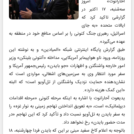
آحارانوت» امروز
سه‌شنبه، ۱۷ اکتبر در
گزارشی تاکید کرد که
ایالات متحده «به جای
اسرائیل، رهبری جنگ کنونی را بر اساس منافع خود در منطقه به
عهده می‌گیرد».
طبق گزارش پایگاه اینترنتی شبکه «المیادین» و به نوشته این
روزنامه، ورود ناو هواپیمابر آمریکایی، مداخله «آنتونی بلینکن» وزیر
امور خارجه واشنگتن و اظهارات «جو بایدن» رئیس‌جمهور آمریکا و
سفر مورد انتظار وی به سرزمین‌های اشغالی، مواردی است که
نشان‌دهنده حمایت نزدیک واشنگتن از تل‌آویو است؛ که البته
«این کمک هزینه دارد».
یدیعوت آحارانوت با اشاره به اینکه مرحله کنونی «مرحله اقدامات
دیپلماتیک» است، «به تعویق انداختن تهاجم زمینی به نوار غزه» را
به سفر بایدن به تل‌آویو نسبت داد و تأکید کرد که این تهاجم «در
مدت حضور بایدن» رخ نخواهد داد.
باتوجه به اعلام کاخ سفید مبنی بر این که بایدن فردا چهارشنبه، ۱۸