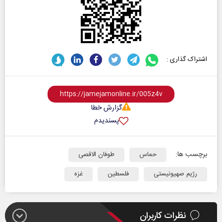
اشتراک گذاری :
گزارش خطا
پسندیدم
برچسب ها:
حماس
طوفان الاقصی
رژیم صهیونیستی
فلسطین
غزه
نظرات کاربران