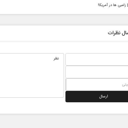
| زامبی ها در آمریکا!
ال نظرات
نخست روزنامه ها‌ی‌سه‌شنبه ۶ مردادماه
صفحات نخست روزنامه ها‌ی یکشنبه ۴ مردادم