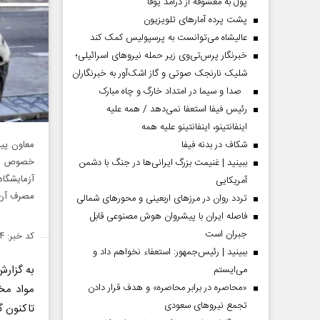
پول به معشوقه از درآمد یوفا
پشت پرده آمارهای تلویزیون
عالیشاه می‌توانست به پرسپولیس کمک کند
خبرنگار پرس‌تی‌وی زیر حمله نیروهای اسرائیلی؛
شلیک نارنجک صوتی و گاز اشک‌آور به خبرنگاران
صدا و سیما در امتداد خارگ و چاه مبارک
رئیس فیفا استعفا نمی‌دهد / همه علیه
اینفانتینو، اینفانتینو علیه همه
معاون پیش
شکاف در بدنه فیفا
خصوص مصر
ببینید | غنیمت بزرگ ایرانی‌ها در جنگ با دشمن
آزمایشگاه
آمریکایی
مصرف آن 
تردد روان در مرزهای اربعینی و محورهای شمالی
فاصله ایران با پیشرو‌ان هوش مصنوعی قابل
جبران است
کد خبر: ۱۴۲۵۷۹۴
ببینید | رئیس‌جمهور: استعفاء نخواهم داد و
به گزار
می‌ایستم
«محاصره در برابر محاصره» و هدف قرار دادن
مواد مخ
تجمع نیروهای سعودی
تاکنون ‌