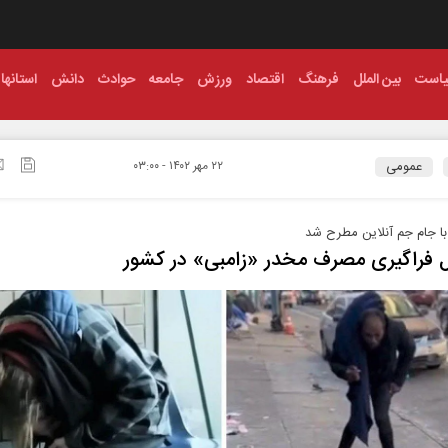
است
بین الملل
فرهنگ
اقتصاد
ورزش
جامعه
حوادث
دانش
استانها
عمومی
۲۲ مهر ۱۴۰۲ - ۰۳:۰۰
با جام جم آنلاین مطرح شد
 فراگیری مصرف مخدر «زامبی» در کشور