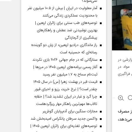
نمی‌شوند؟
آمار معلولیت در ایران | بیش از ۱۰.۵ میلیون نفر
با محدودیت عملکردی زندگی می‌کنند
توصیه‌های طب سنتی برای زائران اربعین |
بهترین نوشیدنی ضد عطش و راهکارهای
پیشگیری از گرمازدگی
راز ماندگاری «رادیو اربعین» از زبان دو گوینده؛
رسانه‌ای که حسینیه است
زارشی در
ستارگانی که در جام جهانی ۲۰۲۶ بازی نکردند
مواد در
آغاز رسمی برنامه‌های اربعین ۱۴۰۵ در مرز‌ها |
 فراگیری
ثبت‌نام سماح به ۱.۷ میلیون نفر رسید
قیمت قبر در بهشت زهرا (س) در سال ۱۴۰۵
چقدر است؟ | نرخ خرید، رزرو و احیای قبور
چرا گرد و غبار در ایران تشدید شد؟ | حقابه
تالاب‌ها مهم‌ترین راهکار مهار ریزگردهاست
از مصرف
مجازات سنگین برای آدم‌ربایان گوش‌بر
واکسن جدید سرطان پانکراس امیدبخش شد
ی‌دهد،
توصیه‌های تغذیه‌ای برای زائران اربعین ۱۴۰۵ |