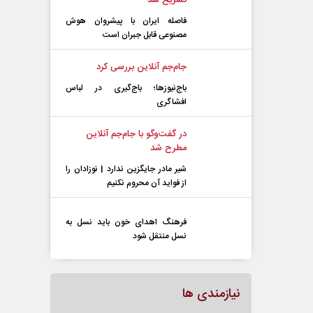
تشریح شد
فاصله ایران با پیشرو‌ان هوش
مصنوعی قابل جبران است
جام‌جم آنلاین بررسی کرد
باج‌نیوزها؛ باج‌گیری در لباس
افشاگری
در گفت‌و‌گو با جام‌جم آنلاین
مطرح شد
شیر مادر جایگزین ندارد | نوزادان را
از فواید آن محروم نکنیم
فرهنگ اهدای خون باید نسل به
نسل منتقل شود
نیازمندی ها