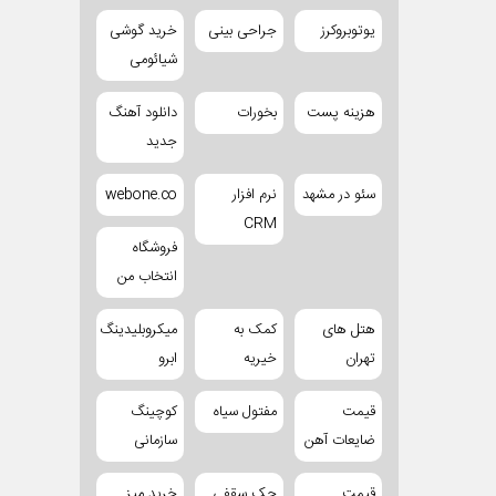
یوتوبروکرز
جراحی بینی
خرید گوشی
شیائومی
هزینه پست
بخورات
دانلود آهنگ
جدید
سئو در مشهد
نرم افزار
webone.co
CRM
فروشگاه
انتخاب من
هتل های
کمک به
میکروبلیدینگ
تهران
خیریه
ابرو
قیمت
مفتول سیاه
کوچینگ
ضایعات آهن
سازمانی