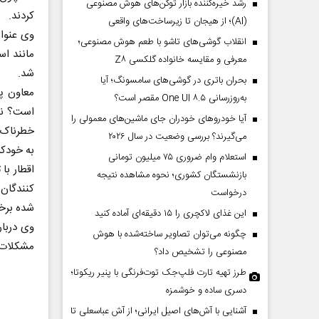
رشد خیره‌کننده بازار توکن‌های هوش مصنوعی
کردند.
(AI)؛ از هیجان تا زیرساخت‌های واقعی
‌وی عنوا
انقلاب گوشی‌های تاشو‌ با طعم هوش مصنوعی؛
مانند اس
معرفی و مقایسه خانواده گلکسی Z۸
شد.
بحران باتری در گوشی‌های سامسونگ؛ آیا
معاون پی
به‌روزرسانی One UI ۸.۵ مقصر است؟
است؟ نیز
آیا خودروهای خودران جای ماشین‌های معمولی را
خطرناک ا
می‌گیرند؟ بررسی وضعیت در سال ۲۰۲۶
به خودکش
استعلام وام ضروری ۷۵ میلیون تومانی
اقطار با
بازنشستگان کشوری؛ نحوه مشاهده نتیجه
کنندگان
درخواست
شده برخی
این غذای لاکچری را ۱۵ دقیقه‌ای آماده کنید
‌وی دربا
چگونه می‌توان تصاویر ساخته‌شده با هوش
مشکلات 
مصنوعی را تشخیص داد؟
طرز تهیه تارت فلپ‌جک توت‌فرنگی با پنیر ریکوتا؛
دسری ساده و خوشمزه
آشنایی با آش‌های اصیل ایرانی؛ از آش عباسعلی تا