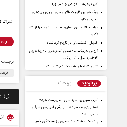
آش ترخینه + خواص و طرز تهیه
پارک شیرین قابلیت‌ بالایی برای اجرای پروژهای
تفریحی دارد
اشتراک گذ
مراقب باشید این بیماری عجیب و غریب را از کنه
نگیرید!
خاوران؛ گمشده‌ای در تاریخ کرمانشاه
فروش خیره‌کننده داستان اسباب‌بازی ۵؛ بزرگ‌ترین
افتتاحیه سال برای پیکسار
 حقیقت
ادامه جنگ برای آمریکا یعنی
برچسب ه
شکست مفتضحانه
کتابی که شما را به مکث دعوت می‌کند
فرهاد 
 کل روابط عمومی
دکتر محمد باقر خرمشاد - استاد دانشگاه
دکتر 
پربازدید
پربحث
ن
امیرحسین بهداد به عنوان سرپرست هیئت
کوهنوردی و صعودهای ورزشی آذربایجان شرقی
منصوب شد
اخب
پرداخت مابه‌التفاوت حقوق بازنشستگان تأمین