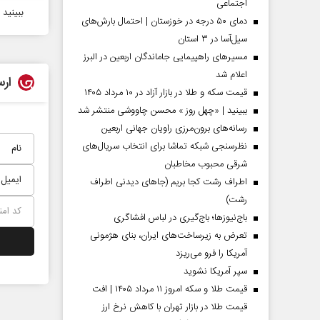
اجتماعی
ببینید 
دمای ۵۰ درجه در خوزستان | احتمال بارش‌های
سیل‌آسا در ۳ استان
مسیر‌های راهپیمایی جاماندگان اربعین در البرز
اعلام شد
ارس
قیمت سکه و طلا در بازار آزاد در ۱۰ مرداد ۱۴۰۵
ببینید | «چهل روز » محسن چاووشی منتشر شد
رسانه‌های برون‌مرزی راویان جهانی اربعین
نظرسنجی شبکه تماشا برای انتخاب سریال‌های
شرقی محبوب مخاطبان
اطراف رشت کجا بریم (جاهای دیدنی اطراف
 مردادماه
صفحات نخست‌روزنامه‌ها‌ی‌چهارشنبه‌۷‌مردادماه
صفحات 
رشت)
باج‌نیوزها؛ باج‌گیری در لباس افشاگری
تعرض به زیرساخت‌های ایران، بنای هژمونی
آمریکا را فرو می‌ریزد
سپر آمریکا نشوید
قیمت طلا و سکه امروز ۱۱ مرداد ۱۴۰۵ | افت
قیمت طلا در بازار تهران با کاهش نرخ ارز