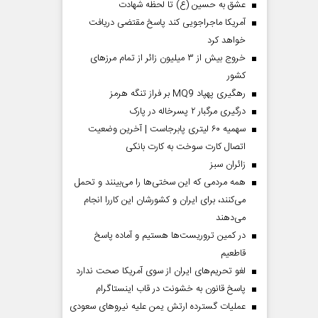
عشق به حسین (ع) تا لحظه شهادت
آمریکا ماجراجویی کند پاسخ مقتضی دریافت
خواهد کرد
خروج بیش از ۳ میلیون زائر از تمام مرز‌های
کشور
رهگیری پهپاد MQ9 بر فراز تنگه هرمز
درگیری مرگبار ۲ پسرخاله در پارک
سهمیه ۶۰ لیتری پابرجاست | آخرین وضعیت
اتصال کارت سوخت به کارت بانکی
‌زائران سبز
همه مردمی که این سختی‌ها را می‌بینند و تحمل
می‌کنند، برای ایران و کشورشان این کاررا انجام
می‌دهند
در کمین تروریست‌ها هستیم و آماده پاسخ
قاطعیم
لغو تحریم‌های ایران از سوی آمریکا صحت ندارد
پاسخ قانون به خشونت در قاب اینستاگرام
عملیات گسترده ارتش یمن علیه نیروهای سعودی