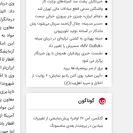
خبرنگاران پشت سد کمیته‌های وزارت کار
وی دربار
واشنگتن مدعی قطع مبادلات مالی تهران شد
داد: ال
«غنائم ایران» چیزی جز پیروزی خیالی نیست
درمانگرا
«مدیر مدرسه» جلال آل‌احمد سریال می‌شود؛ رمان
معاون پی
ماندگار در آستانه تولید تلویزیونی
مواد به 
حمله پهپادی به کشتی ترکیه‌ای در دریای سیاه؛
این امک
«MV Gulluk» مسیرش را تغییر داد
آزمایشگا
نشست خبری پزشکیان همزمان با روز خبرنگار
اقطار تا
برگزار می شود
ارزان‌تر
برق از سر پرمصرف‌ها پرید
وی با اش
«آیین صفر» روی آنتن رادیو نمایش؛ ۶ روایت از
شهروندا
اخلاق و سیره اهل‌بیت(ع)
ناپذیری ب
معاون پی
گوناگون
این مواد
آمریکا از
گلکسی اس ۲۷ اولترا؛ پیش‌نمایشی از تغییرات
بنیادین در پرچمدار بعدی سامسونگ
اما چون