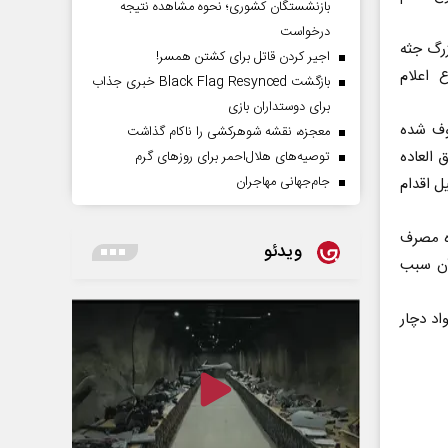
بازنشستگان کشوری؛ نحوه مشاهده نتیجه
درخواست
زرگ جثه
اجیر کردن قاتل برای کشتن همسر!
ع اعلام
بازگشت Black Flag Resynced خبری جذاب
برای دوستداران بازی
روف شده
معجزه، نقشه شوهرکشی را ناکام گذاشت
 العاده
توصیه‌های هلال‌احمر برای روز‌های گرم
جام‌جهانی مهاجران
ل اقدام
ره مصرف
ویدئو
آن سبب
اد دچار