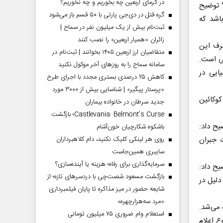
در گرمای اربعین چه بخوریم و چه نخوریم؟
؟ توضیح
گره قتل در دی‌جی پارتی با ۵۰ قسم باز می‌شود
اشد که
ثبت‌نام بیش از یک میلیون نفر در سماح |
زائران «همیار اربعین» را نصب کنند
صرف این
متقاضیان ارز اربعین ۱۴۰۵ بخوانند | ثبت‌نام در
تی است.
سامانه سماح را به روز‌های آخر موکول نکنید
ایی در
کاهش ۲۵ درصدی بستری مجدد با اجرای طرح
«پرستار پیگیر» | شناسایی بیش از ۳۰۰۰ مورد
کوکائین
جدید سرطان در خانواده بیماران
Castlevania: Belmont’s Curse؛ بازگشت
یح داد:
باشکوه شکارچیان خون‌آشام
 جبران
روی هر لینکی کلیک نکنید، دام کلاهبرداران
سایبری همین‌جاست
سرمایه‌گذاری برای رفاه؛ هزینه یا آینده‌سازی؟
یح داد:
بازگشت مسعود شصت‌چی با دردسر‌های تازه؛ از
دلیل در
شایعه حضور در میز مذاکره تا پایان فیلمبرداری
«مرد سه‌هزارچهره»
تفاده می‌شد.
استعلام وام ضروری ۷۵ میلیون تومانی
 اعلام