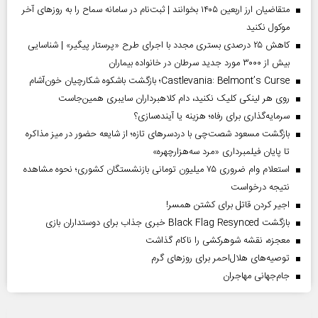
متقاضیان ارز اربعین ۱۴۰۵ بخوانند | ثبت‌نام در سامانه سماح را به روز‌های آخر
موکول نکنید
کاهش ۲۵ درصدی بستری مجدد با اجرای طرح «پرستار پیگیر» | شناسایی
بیش از ۳۰۰۰ مورد جدید سرطان در خانواده بیماران
Castlevania: Belmont’s Curse؛ بازگشت باشکوه شکارچیان خون‌آشام
روی هر لینکی کلیک نکنید، دام کلاهبرداران سایبری همین‌جاست
سرمایه‌گذاری برای رفاه؛ هزینه یا آینده‌سازی؟
بازگشت مسعود شصت‌چی با دردسر‌های تازه؛ از شایعه حضور در میز مذاکره
تا پایان فیلمبرداری «مرد سه‌هزارچهره»
استعلام وام ضروری ۷۵ میلیون تومانی بازنشستگان کشوری؛ نحوه مشاهده
نتیجه درخواست
اجیر کردن قاتل برای کشتن همسر!
بازگشت Black Flag Resynced خبری جذاب برای دوستداران بازی
معجزه، نقشه شوهرکشی را ناکام گذاشت
توصیه‌های هلال‌احمر برای روز‌های گرم
جام‌جهانی مهاجران