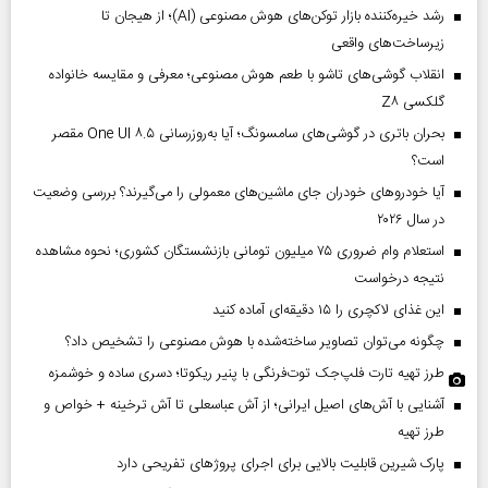
رشد خیره‌کننده بازار توکن‌های هوش مصنوعی (AI)؛ از هیجان تا
زیرساخت‌های واقعی
انقلاب گوشی‌های تاشو‌ با طعم هوش مصنوعی؛ معرفی و مقایسه خانواده
گلکسی Z۸
بحران باتری در گوشی‌های سامسونگ؛ آیا به‌روزرسانی One UI ۸.۵ مقصر
است؟
آیا خودروهای خودران جای ماشین‌های معمولی را می‌گیرند؟ بررسی وضعیت
در سال ۲۰۲۶
استعلام وام ضروری ۷۵ میلیون تومانی بازنشستگان کشوری؛ نحوه مشاهده
نتیجه درخواست
این غذای لاکچری را ۱۵ دقیقه‌ای آماده کنید
چگونه می‌توان تصاویر ساخته‌شده با هوش مصنوعی را تشخیص داد؟
طرز تهیه تارت فلپ‌جک توت‌فرنگی با پنیر ریکوتا؛ دسری ساده و خوشمزه
آشنایی با آش‌های اصیل ایرانی؛ از آش عباسعلی تا آش ترخینه + خواص و
طرز تهیه
پارک شیرین قابلیت‌ بالایی برای اجرای پروژهای تفریحی دارد