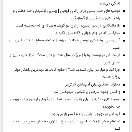
زندگی می‌کنند
توصیه‌های طب سنتی برای زائران اربعین | بهترین نوشیدنی ضد عطش و
راهکارهای پیشگیری از گرمازدگی
راز ماندگاری «رادیو اربعین» از زبان دو گوینده؛ رسانه‌ای که حسینیه است
ستارگانی که در جام جهانی ۲۰۲۶ بازی نکردند
آغاز رسمی برنامه‌های اربعین ۱۴۰۵ در مرز‌ها | ثبت‌نام سماح به ۱.۷ میلیون نفر
رسید
قیمت قبر در بهشت زهرا (س) در سال ۱۴۰۵ چقدر است؟ | نرخ خرید، رزرو و
احیای قبور
چرا گرد و غبار در ایران تشدید شد؟ | حقابه تالاب‌ها مهم‌ترین راهکار مهار
ریزگردهاست
مجازات سنگین برای آدم‌ربایان گوش‌بر
واکسن جدید سرطان پانکراس امیدبخش شد
توصیه‌های تغذیه‌ای برای زائران اربعین ۱۴۰۵ | در گرمای اربعین چه بخوریم و
چه نخوریم؟
گره قتل در دی‌جی پارتی با ۵۰ قسم باز می‌شود
ثبت‌نام بیش از یک میلیون نفر در سماح | زائران «همیار اربعین» را نصب
کنند