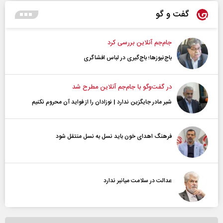
گفت و گو
جام‌جم آنلاین بررسی کرد
باج‌نیوزها؛ باج‌گیری در لباس افشاگری
در گفت‌و‌گو با جام‌جم آنلاین مطرح شد
شیر مادر جایگزین ندارد | نوزادان را از فواید آن محروم نکنیم
فرهنگ اهدای خون باید نسل به نسل منتقل شود
عدالت در سلامت میانبر ندارد