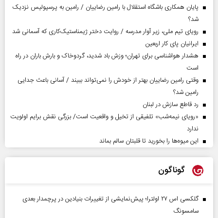
پایان همکاری باشگاه استقلال با رامین رضاییان / رامین به پرسپولیس نزدیک
شد؟
رویای تیم ملی، زیر آوار مدرسه / روایت دختر ژیمناستیک‌کاری که آسمانی شد
ایرانیان پای کار اربعین
هشدار هواشناسی برای تهران؛ وزش باد شدید، گردوخاک و بارش باران در راه
است
وقتی رامین رضاییان بهتر از خودش را نمی‌تواند ببیند / آسانی باعث جدایی
رامین شد؟
رد قاطع سازش در لبنان
«رویای نیمه‌شب» تلفیقی از تخیل و واقعیت است/ بزرگی نقش برایم اولویت
ندارد
این میوه‌ها را بخورید تا قلبتان سالم بماند
گوناگون
گلکسی اس ۲۷ اولترا؛ پیش‌نمایشی از تغییرات بنیادین در پرچمدار بعدی
سامسونگ