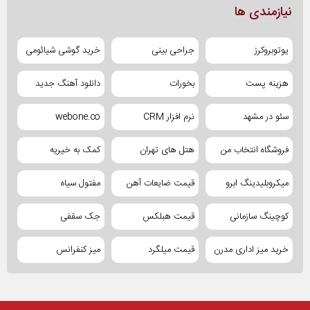
نیازمندی ها
یوتوبروکرز
جراحی بینی
خرید گوشی شیائومی
هزینه پست
بخورات
دانلود آهنگ جدید
سئو در مشهد
نرم افزار CRM
webone.co
فروشگاه انتخاب من
هتل های تهران
کمک به خیریه
میکروبلیدینگ ابرو
قیمت ضایعات آهن
مفتول سیاه
کوچینگ سازمانی
قیمت هبلکس
جک سقفی
خرید میز اداری مدرن
قیمت میلگرد
میز کنفرانس