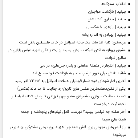
انقلاب استوک‌ها
ببینید | بازگشت مهاجران
ببینید | بیداری آتشفشان
ببینید | رازهای خشکسالی
ببینید | پهپادی به اندازه پشه
عربستان: کلیه اقدامات یک‌جانبه اسرائیل در خاک فلسطین باطل است
«شوق پرواز» به آنتن شبکه نمایش رسید؛ روایت زندگی شهید عباس بابایی در
سالروز شهادت
ببینید | انفجار در منطقۀ صنعتی و بندر«جبل‌علی» در دبی
شائبه تلاش برای ترور ترامپ منجر به بازداشت فرد مسلح شد
آخرین آمار شهدای غزه؛ شمار قربانیان حملات اسرائیل به ۷۳۳۸۱ نفر رسید
یکی از تکان‌دهنده‌ترین عکس‌های تاریخ؛ رد جنایت تا ابد ماند (عکس)
تمدید معافیت سربازی مشمولان سه و چهار فرزندی تا پایان ۱۴۰۷؛ شرایط و
نحوه ثبت درخواست
آخر هفته چه فیلمی ببینیم؟ فهرست کامل فیلم‌های پنجشنبه و جمعه
شبکه‌های سیما
راز قبض‌های نجومی برق فاش شد؛ چرا هزینه برق برخی مشترکان چند برابر
می‌شود؟