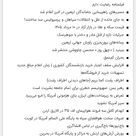
فیلمنامه رضایت دارم
مسیر‌های راهپیمایی جاماندگان اربعین در البرز اعلام شد
به جای مانده از نقل و انتقالات؛ سپاهان و پرسپولیس سد ساختند!
قیمت سکه و طلا در بازار آزاد در ۱۰ مرداد ۱۴۰۵
جزئیات تازه از قتل مادر و دختر با جوهرنمک
رسانه‌های برون‌مرزی راویان جهانی اربعین
ببینید | «چهل روز » محسن چاووشی منتشر شد
بحران کم‌عمق
افزایش سقف اعتبار خرید بازنشستگان کشوری | زمان اعلام مبلغ جدید
تسهیلات خرید از فروشگاه‌ها
اطراف رشت کجا بریم (جاهای دیدنی اطراف رشت)
رهبر یمن: صهیونیسم خطری برای تمام جامعه بشریت است
تعرض به زیرساخت‌های ایران، بنای هژمونی آمریکا را فرو می‌ریزد
سپر آمریکا نشوید
انهدام کامل سه فروند هواپیمای اف ۳۵ در الازرق اردن
ضربات سخت هوافضای سپاه به پایگاه علی السالم آمریکا در کویت
باج‌نیوزها؛ باج‌گیری در لباس افشاگری
یورش آرش‌های ارتش به مراکز و پایگاه‌ آمریکا در بحرین