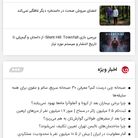
امضای سروش صحت در «استخر» دیگر غافلگیر نمی‌کند
بررسی بازی Silent Hill: Townfall؛ از داستان و گیم‌پلی تا
تاریخ انتشار و سیستم مورد نیاز
اخبار ویژه
صبحانه چی درست کنم؟ معرفی ۳۰ صبحانه سریع، سالم و مقوی برای همه
سلیقه‌ها
چرا برخی بیماران بعد از کرونا و آنفلوآنزا ماه‌ها بهبود نمی‌یابند؟
ثبت‌نام ۲.۵ میلیون زائر در سماح | عبور ۱.۷ میلیون نفر از مرز‌های اربعین
چرا بعد از سفرهای طولانی گوارش‌تان به هم می‌ریزد؟
چرا ساختمان‌های ناایمن تهران تعیین تکلیف نمی‌شوند؟
آمار معلولیت در ایران | بیش از ۱۰.۵ میلیون نفر با محدودیت عملکردی