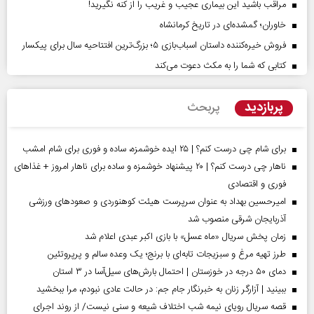
مراقب باشید این بیماری عجیب و غریب را از کنه نگیرید!
خاوران؛ گمشده‌ای در تاریخ کرمانشاه
فروش خیره‌کننده داستان اسباب‌بازی ۵؛ بزرگ‌ترین افتتاحیه سال برای پیکسار
کتابی که شما را به مکث دعوت می‌کند
پربازدید
پربحث
برای شام چی درست کنم؟ | ۲۵ ایده خوشمزه، ساده و فوری برای شام امشب
ناهار چی درست کنم؟ | ۲۰ پیشنهاد خوشمزه و ساده برای ناهار امروز + غذاهای
فوری و اقتصادی
امیرحسین بهداد به عنوان سرپرست هیئت کوهنوردی و صعودهای ورزشی
آذربایجان شرقی منصوب شد
زمان پخش سریال «ماه عسل» با بازی اکبر عبدی اعلام شد
طرز تهیه مرغ و سبزیجات تابه‌ای با برنج؛ یک وعده سالم و پرپروتئین
دمای ۵۰ درجه در خوزستان | احتمال بارش‌های سیل‌آسا در ۳ استان
ببینید | آزارگر زنان به خبرنگار جام جم: در حالت عادی نبودم، مرا ببخشید
قصه سریال رویای نیمه شب اختلاف شیعه و سنی نیست/ از روند اجرای