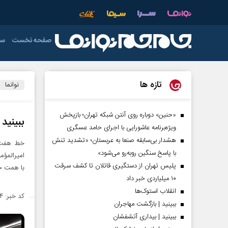
صفحه نخست
سی
دولت
فوتبال
عمومی
دفاع مقدس
اقتصاد ایران
آذربایجان شرق
خ
تازه ها
نوانما
اردبیل
رهبری
صدا و سیما
ورزش های تو
فوتسال
چهارمحال و بخ
«حنین» دوباره روی آنتن شبکه تهران؛ بازپخش
ببینید | خط ۷ متروی تهران 
ویژه‌برنامه عاشورایی با اجرای حامد عسگری
خوزستان
هشدار بی‌سابقه صنعا به عربستان؛ «تشدید تنش
خط هفت م
فارس
با پاسخ سنگین روبه‌رو می‌شود»
پلیس تهران از دستگیری قاتلان تا کشف سرقت
با همت جو
کرمان
۱۰ میلیاردی خبر داد
لرستان
انقلاب استوک‌ها
کد خبر: ۱۴۲۵۴۳۴
ببینید | بازگشت مهاجران
هرمزگان
ببینید | بیداری آتشفشان