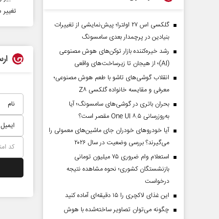
تغییر 
گلکسی اس ۲۷ اولترا؛ پیش‌نمایشی از تغییرات
بنیادین در پرچمدار بعدی سامسونگ
رشد خیره‌کننده بازار توکن‌های هوش مصنوعی
ارس
(AI)؛ از هیجان تا زیرساخت‌های واقعی
انقلاب گوشی‌های تاشو‌ با طعم هوش مصنوعی؛
معرفی و مقایسه خانواده گلکسی Z۸
بحران باتری در گوشی‌های سامسونگ؛ آیا
به‌روزرسانی One UI ۸.۵ مقصر است؟
آیا خودروهای خودران جای ماشین‌های معمولی را
می‌گیرند؟ بررسی وضعیت در سال ۲۰۲۶
استعلام وام ضروری ۷۵ میلیون تومانی
بازنشستگان کشوری؛ نحوه مشاهده نتیجه
درخواست
این غذای لاکچری را ۱۵ دقیقه‌ای آماده کنید
چگونه می‌توان تصاویر ساخته‌شده با هوش