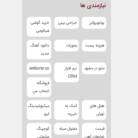
نیازمندی ها
یوتوبروکرز
جراحی بینی
خرید گوشی
شیائومی
هزینه پست
بخورات
دانلود آهنگ
جدید
سئو در مشهد
نرم افزار
webone.co
CRM
فروشگاه
انتخاب من
هتل های
کمک به
میکروبلیدینگ
تهران
خیریه
ابرو
قیمت
مفتول سیاه
کوچینگ
ضایعات آهن
سازمانی