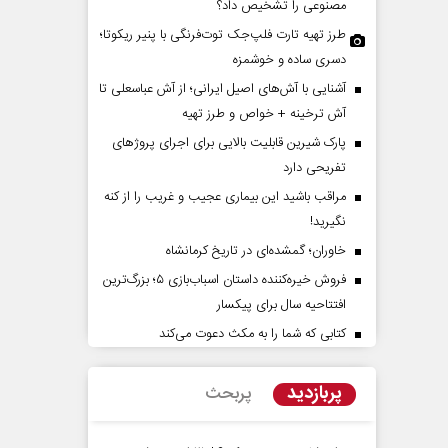
مصنوعی را تشخیص داد؟
طرز تهیه تارت فلپ‌جک توت‌فرنگی با پنیر ریکوتا؛
دسری ساده و خوشمزه
آشنایی با آش‌های اصیل ایرانی؛ از آش عباسعلی تا
آش ترخینه + خواص و طرز تهیه
پارک شیرین قابلیت‌ بالایی برای اجرای پروژهای
تفریحی دارد
مراقب باشید این بیماری عجیب و غریب را از کنه
زمان در افق ایران
حادثه‌های کوچک سرنوشت‌
نگیرید!
بزرگ
خاوران؛ گمشده‌ای در تاریخ کرمانشاه
ی - کارشناس ارشد مسائل منطقه
محمدجعفر محمدزاده - نویسنده و پژوهشگ
فروش خیره‌کننده داستان اسباب‌بازی ۵؛ بزرگ‌ترین
افتتاحیه سال برای پیکسار
کتابی که شما را به مکث دعوت می‌کند
پربازدید
پربحث