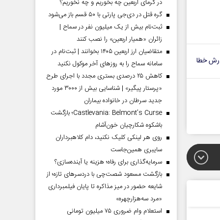
در گرمای اربعین چه بخوریم و چه نخوریم؟
گره قتل در دی‌جی پارتی با ۵۰ قسم باز می‌شود
ثبت‌نام بیش از یک میلیون نفر در سماح |
زائران «همیار اربعین» را نصب کنند
متقاضیان ارز اربعین ۱۴۰۵ بخوانند | ثبت‌نام در
رش خطا
سامانه سماح را به روز‌های آخر موکول نکنید
کاهش ۲۵ درصدی بستری مجدد با اجرای طرح
«پرستار پیگیر» | شناسایی بیش از ۳۰۰۰ مورد
جدید سرطان در خانواده بیماران
Castlevania: Belmont’s Curse؛ بازگشت
باشکوه شکارچیان خون‌آشام
روی هر لینکی کلیک نکنید، دام کلاهبرداران
سایبری همین‌جاست
سرمایه‌گذاری برای رفاه؛ هزینه یا آینده‌سازی؟
بازگشت مسعود شصت‌چی با دردسر‌های تازه؛ از
شایعه حضور در میز مذاکره تا پایان فیلمبرداری
«مرد سه‌هزارچهره»
استعلام وام ضروری ۷۵ میلیون تومانی