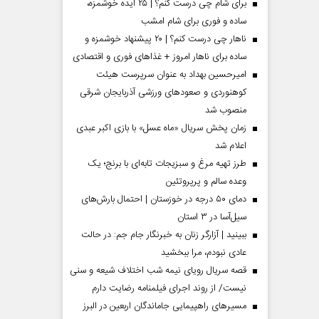
برای شام چی درست کنم؟ | ۲۵ ایده خوشمزه،
ساده و فوری برای شام امشب
ناهار چی درست کنم؟ | ۲۰ پیشنهاد خوشمزه و
ساده برای ناهار امروز + غذاهای فوری و اقتصادی
امیرحسین بهداد به عنوان سرپرست هیئت
کوهنوردی و صعودهای ورزشی آذربایجان شرقی
منصوب شد
زمان پخش سریال «ماه عسل» با بازی اکبر عبدی
اعلام شد
طرز تهیه مرغ و سبزیجات تابه‌ای با برنج؛ یک
وعده سالم و پرپروتئین
 مردادماه
صفحات نخست روزنامه ها‌ی یکشنبه ۴ مردادماه
صفحات 
دمای ۵۰ درجه در خوزستان | احتمال بارش‌های
سیل‌آسا در ۳ استان
ببینید | آزارگر زنان به خبرنگار جام جم: در حالت
عادی نبودم، مرا ببخشید
قصه سریال رویای نیمه شب اختلاف شیعه و سنی
نیست/ از روند اجرای فیلمنامه رضایت دارم
مسیر‌های راهپیمایی جاماندگان اربعین در البرز