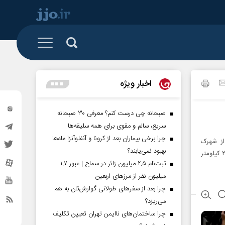
 و تشکل ها
البرز
رزمی
اخبار ویژه
تهران
گیشه روزنامه
خراسان شمالی
صبحانه چی درست کنم؟ معرفی ۳۰ صبحانه
سریع، سالم و مقوی برای همه سلیقه‌ها
سیستان و بلوچستان
چرا برخی بیماران بعد از کرونا و آنفلوآنزا ماه‌ها
از شهرک
کردستان
بهبود نمی‌یابند؟
امیرالمؤمنین (قصر فیروزه) در کنار ورزشگاه تختی، در شرق تهران آغاز شده و پس از طی کردن ۲۷ کیلومتر
ثبت‌نام ۲.۵ میلیون زائر در سماح | عبور ۱.۷
گلستان
میلیون نفر از مرز‌های اربعین
ساوه
چرا بعد از سفرهای طولانی گوارش‌تان به هم
می‌ریزد؟
مناطق آزاد
چرا ساختمان‌های ناایمن تهران تعیین تکلیف