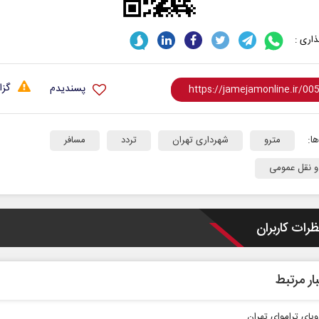
اری :
گزا
پسندیدم
ا:
مترو
شهرداری تهران
تردد
مسافر
 نقل عمومی
ظرات کاربران
ار مرتبط
ویای تراموای تهران