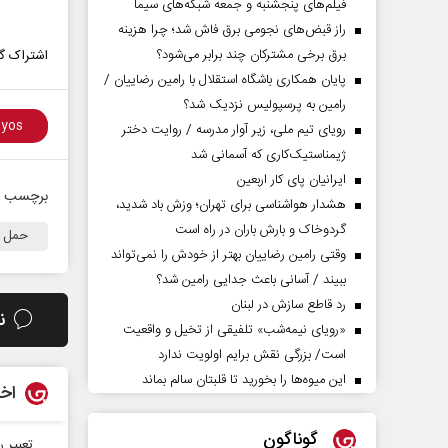
فیلم‌های پنجشنبه و جمعه شبکه‌های سیما
راز قبض‌های نجومی برق فاش شد؛ چرا هزینه
برق برخی مشترکان چند برابر می‌شود؟
اشتراک گذ
پایان همکاری باشگاه استقلال با رامین رضاییان /
رامین به پرسپولیس نزدیک شد؟
رویای تیم ملی، زیر آوار مدرسه / روایت دختر
ژیمناستیک‌کاری که آسمانی شد
ایرانیان پای کار اربعین
برچسب ه
هشدار هواشناسی برای تهران؛ وزش باد شدید،
گردوخاک و بارش باران در راه است
حمل و
وقتی رامین رضاییان بهتر از خودش را نمی‌تواند
ببیند / آسانی باعث جدایی رامین شد؟
رد قاطع سازش در لبنان
ن
«رویای نیمه‌شب» تلفیقی از تخیل و واقعیت
است/ بزرگی نقش برایم اولویت ندارد
این میوه‌ها را بخورید تا قلبتان سالم بماند
اخب
گوناگون
تعبیر ر