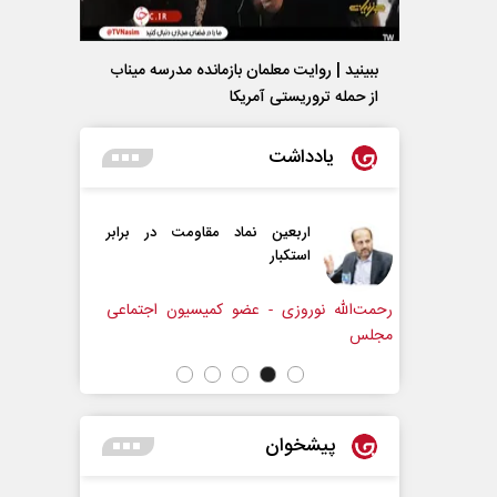
ببینید | روایت معلمان بازمانده مدرسه میناب
از حمله تروریستی آمریکا
یادداشت
ن نماد مقاومت در برابر
از باتلاق انرژی تا بن‌بست ترامپ
ر‌
ی - عضو کمیسیون اجتماعی
رضا سپهوند - سخنگوی کمیسیون انرژی مجلس
پیشخوان