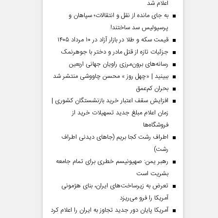
اعلام شد
به جای مانده از نقل و انتقالات؛ سپاهان و
پرسپولیس سد ساختند!
قیمت سکه و طلا در بازار آزاد در ۱۰ مرداد ۱۴۰۵
جزئیات تازه از قتل مادر و دختر با جوهرنمک
رسانه‌های برون‌مرزی راویان جهانی اربعین
ببینید | «چهل روز » محسن چاووشی منتشر شد
بحران کم‌عمق
افزایش سقف اعتبار خرید بازنشستگان کشوری |
زمان اعلام مبلغ جدید تسهیلات خرید از
فروشگاه‌ها
اطراف رشت کجا بریم (جاهای دیدنی اطراف
رشت)
رهبر یمن: صهیونیسم خطری برای تمام جامعه
بشریت است
تعرض به زیرساخت‌های ایران، بنای هژمونی
آمریکا را فرو می‌ریزد
آمریکا پایان دور جدید تجاوز به ایران را اعلام کرد