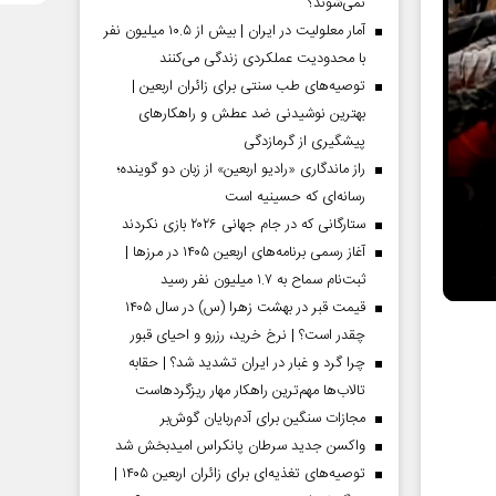
نمی‌شوند؟
آمار معلولیت در ایران | بیش از ۱۰.۵ میلیون نفر
با محدودیت عملکردی زندگی می‌کنند
توصیه‌های طب سنتی برای زائران اربعین |
بهترین نوشیدنی ضد عطش و راهکارهای
پیشگیری از گرمازدگی
راز ماندگاری «رادیو اربعین» از زبان دو گوینده؛
رسانه‌ای که حسینیه است
ستارگانی که در جام جهانی ۲۰۲۶ بازی نکردند
آغاز رسمی برنامه‌های اربعین ۱۴۰۵ در مرز‌ها |
ثبت‌نام سماح به ۱.۷ میلیون نفر رسید
قیمت قبر در بهشت زهرا (س) در سال ۱۴۰۵
چقدر است؟ | نرخ خرید، رزرو و احیای قبور
چرا گرد و غبار در ایران تشدید شد؟ | حقابه
تالاب‌ها مهم‌ترین راهکار مهار ریزگردهاست
مجازات سنگین برای آدم‌ربایان گوش‌بر
واکسن جدید سرطان پانکراس امیدبخش شد
توصیه‌های تغذیه‌ای برای زائران اربعین ۱۴۰۵ |