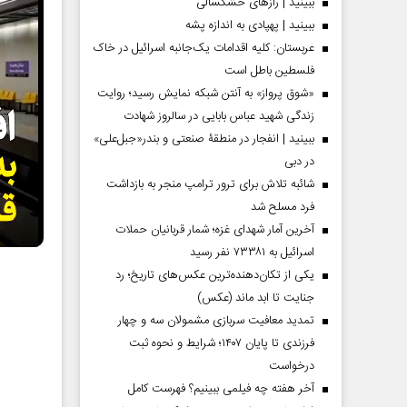
ببینید | رازهای خشکسالی
گیلان
ببینید | پهپادی به اندازه پشه
عربستان: کلیه اقدامات یک‌جانبه اسرائیل در خاک
فلسطین باطل است
«شوق پرواز» به آنتن شبکه نمایش رسید؛ روایت
زندگی شهید عباس بابایی در سالروز شهادت
ببینید | انفجار در منطقۀ صنعتی و بندر«جبل‌علی»
در دبی
شائبه تلاش برای ترور ترامپ منجر به بازداشت
فرد مسلح شد
آخرین آمار شهدای غزه؛ شمار قربانیان حملات
اسرائیل به ۷۳۳۸۱ نفر رسید
یکی از تکان‌دهنده‌ترین عکس‌های تاریخ؛ رد
جنایت تا ابد ماند (عکس)
تمدید معافیت سربازی مشمولان سه و چهار
فرزندی تا پایان ۱۴۰۷؛ شرایط و نحوه ثبت
درخواست
آخر هفته چه فیلمی ببینیم؟ فهرست کامل