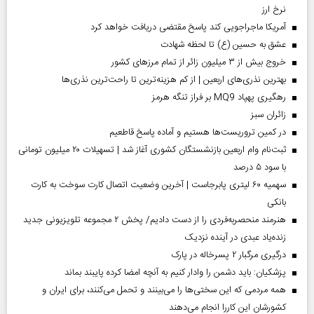
نرخ ارز
آمریکا ماجراجویی کند پاسخ مقتضی دریافت خواهد کرد
عشق به حسین (ع) تا لحظه شهادت
خروج بیش از ۳ میلیون زائر از تمام مرز‌های کشور
بهترین نذری‌های اربعین | از کم هزینه‌ترین تا راحت‌ترین نذری‌ها
رهگیری پهپاد MQ9 بر فراز تنگه هرمز
‌زائران سبز
در کمین تروریست‌ها هستیم و آماده پاسخ قاطعیم
ثبت‌نام وام اربعین بازنشستگان کشوری آغاز شد | تسهیلات ۲۰ میلیون تومانی
با سود ۵ درصد
سهمیه ۶۰ لیتری پابرجاست | آخرین وضعیت اتصال کارت سوخت به کارت
بانکی
هنرمند منحصر‌به‌فردی را از دست دادیم/ پخش ۲ مجموعه تلویزیونی جدید
زنده‌یاد عبدی در آینده نزدیک
درگیری مرگبار ۲ پسرخاله در پارک
پزشکیان: باید دشمن را وادار کنیم به آنچه امضا کرده پایبند بماند
همه مردمی که این سختی‌ها را می‌بینند و تحمل می‌کنند، برای ایران و
کشورشان این کاررا انجام می‌دهند