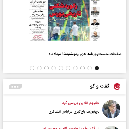
صفحات‌نخست‌روزنامه ها‌ی پنجشنبه‌۱۵ مردادماه
گفت و گو
جام‌جم آنلاین بررسی کرد
باج‌نیوزها؛ باج‌گیری در لباس افشاگری
در گفت‌و‌گو با جام‌جم آنلاین مطرح شد