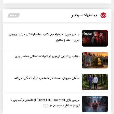
پیشنهاد سردبیر
بررسی سریال «اعتراف می‌کنم»؛ ساختارشکنی در ژانر پلیسی
ایران + نقد و تحلیل
بازتاب پیاده‌روی اربعین در ادبیات داستانی معاصر ایران
امضای سروش صحت در «استخر» دیگر غافلگیر نمی‌کند
بررسی بازی Silent Hill: Townfall؛ از داستان و گیم‌پلی تا
تاریخ انتشار و سیستم مورد نیاز