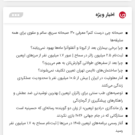
اخبار ویژه
صبحانه چی درست کنم؟ معرفی ۳۰ صبحانه سریع، سالم و مقوی برای همه
سلیقه‌ها
چرا برخی بیماران بعد از کرونا و آنفلوآنزا ماه‌ها بهبود نمی‌یابند؟
ثبت‌نام ۲.۵ میلیون زائر در سماح | عبور ۱.۷ میلیون نفر از مرز‌های اربعین
چرا بعد از سفرهای طولانی گوارش‌تان به هم می‌ریزد؟
چرا ساختمان‌های ناایمن تهران تعیین تکلیف نمی‌شوند؟
آمار معلولیت در ایران | بیش از ۱۰.۵ میلیون نفر با محدودیت عملکردی
زندگی می‌کنند
توصیه‌های طب سنتی برای زائران اربعین | بهترین نوشیدنی ضد عطش و
راهکارهای پیشگیری از گرمازدگی
راز ماندگاری «رادیو اربعین» از زبان دو گوینده؛ رسانه‌ای که حسینیه است
ستارگانی که در جام جهانی ۲۰۲۶ بازی نکردند
آغاز رسمی برنامه‌های اربعین ۱۴۰۵ در مرز‌ها | ثبت‌نام سماح به ۱.۷ میلیون نفر
رسید