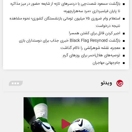
بازگشت مسعود شصت‌چی با دردسر‌های تازه؛ از شایعه حضور در میز مذاکره
تا پایان فیلمبرداری «مرد سه‌هزارچهره»
استعلام وام ضروری ۷۵ میلیون تومانی بازنشستگان کشوری؛ نحوه مشاهده
نتیجه درخواست
اجیر کردن قاتل برای کشتن همسر!
بازگشت Black Flag Resynced خبری جذاب برای دوستداران بازی
معجزه، نقشه شوهرکشی را ناکام گذاشت
توصیه‌های هلال‌احمر برای روز‌های گرم
جام‌جهانی مهاجران
ویدئو