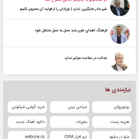
شیر مادر جایگزین ندارد | نوزادان را از فواید آن محروم نکنیم
فرهنگ اهدای خون باید نسل به نسل منتقل شود
عدالت در سلامت میانبر ندارد
نیازمندی ها
یوتوبروکرز
جراحی بینی
خرید گوشی شیائومی
هزینه پست
بخورات
دانلود آهنگ جدید
سئو در مشهد
نرم افزار CRM
webone.co