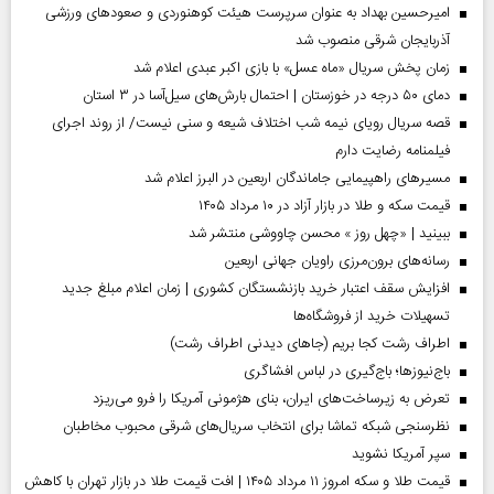
امیرحسین بهداد به عنوان سرپرست هیئت کوهنوردی و صعودهای ورزشی
آذربایجان شرقی منصوب شد
زمان پخش سریال «ماه عسل» با بازی اکبر عبدی اعلام شد
دمای ۵۰ درجه در خوزستان | احتمال بارش‌های سیل‌آسا در ۳ استان
قصه سریال رویای نیمه شب اختلاف شیعه و سنی نیست/ از روند اجرای
فیلمنامه رضایت دارم
مسیر‌های راهپیمایی جاماندگان اربعین در البرز اعلام شد
قیمت سکه و طلا در بازار آزاد در ۱۰ مرداد ۱۴۰۵
ببینید | «چهل روز » محسن چاووشی منتشر شد
رسانه‌های برون‌مرزی راویان جهانی اربعین
افزایش سقف اعتبار خرید بازنشستگان کشوری | زمان اعلام مبلغ جدید
تسهیلات خرید از فروشگاه‌ها
اطراف رشت کجا بریم (جاهای دیدنی اطراف رشت)
باج‌نیوزها؛ باج‌گیری در لباس افشاگری
تعرض به زیرساخت‌های ایران، بنای هژمونی آمریکا را فرو می‌ریزد
نظرسنجی شبکه تماشا برای انتخاب سریال‌های شرقی محبوب مخاطبان
سپر آمریکا نشوید
قیمت طلا و سکه امروز ۱۱ مرداد ۱۴۰۵ | افت قیمت طلا در بازار تهران با کاهش