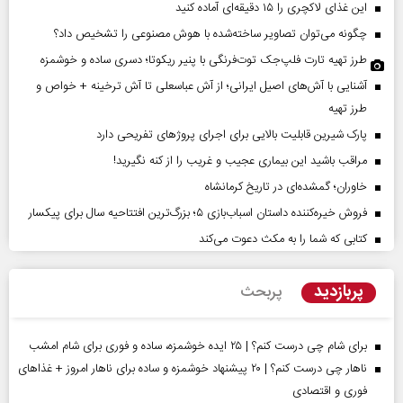
این غذای لاکچری را ۱۵ دقیقه‌ای آماده کنید
چگونه می‌توان تصاویر ساخته‌شده با هوش مصنوعی را تشخیص داد؟
طرز تهیه تارت فلپ‌جک توت‌فرنگی با پنیر ریکوتا؛ دسری ساده و خوشمزه
آشنایی با آش‌های اصیل ایرانی؛ از آش عباسعلی تا آش ترخینه + خواص و
طرز تهیه
پارک شیرین قابلیت‌ بالایی برای اجرای پروژهای تفریحی دارد
مراقب باشید این بیماری عجیب و غریب را از کنه نگیرید!
خاوران؛ گمشده‌ای در تاریخ کرمانشاه
فروش خیره‌کننده داستان اسباب‌بازی ۵؛ بزرگ‌ترین افتتاحیه سال برای پیکسار
کتابی که شما را به مکث دعوت می‌کند
پربازدید
پربحث
برای شام چی درست کنم؟ | ۲۵ ایده خوشمزه، ساده و فوری برای شام امشب
ناهار چی درست کنم؟ | ۲۰ پیشنهاد خوشمزه و ساده برای ناهار امروز + غذاهای
فوری و اقتصادی