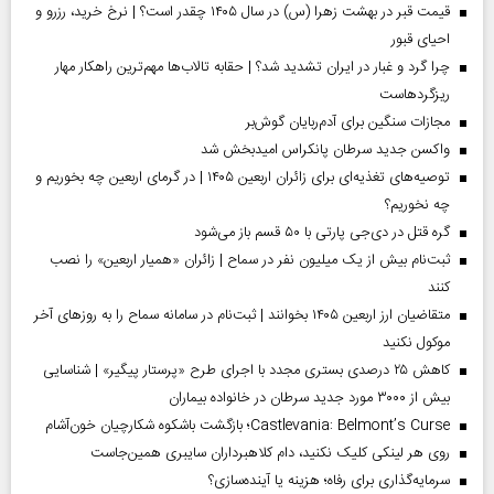
قیمت قبر در بهشت زهرا (س) در سال ۱۴۰۵ چقدر است؟ | نرخ خرید، رزرو و
احیای قبور
چرا گرد و غبار در ایران تشدید شد؟ | حقابه تالاب‌ها مهم‌ترین راهکار مهار
ریزگردهاست
مجازات سنگین برای آدم‌ربایان گوش‌بر
واکسن جدید سرطان پانکراس امیدبخش شد
توصیه‌های تغذیه‌ای برای زائران اربعین ۱۴۰۵ | در گرمای اربعین چه بخوریم و
چه نخوریم؟
گره قتل در دی‌جی پارتی با ۵۰ قسم باز می‌شود
ثبت‌نام بیش از یک میلیون نفر در سماح | زائران «همیار اربعین» را نصب
کنند
متقاضیان ارز اربعین ۱۴۰۵ بخوانند | ثبت‌نام در سامانه سماح را به روز‌های آخر
موکول نکنید
کاهش ۲۵ درصدی بستری مجدد با اجرای طرح «پرستار پیگیر» | شناسایی
بیش از ۳۰۰۰ مورد جدید سرطان در خانواده بیماران
Castlevania: Belmont’s Curse؛ بازگشت باشکوه شکارچیان خون‌آشام
روی هر لینکی کلیک نکنید، دام کلاهبرداران سایبری همین‌جاست
سرمایه‌گذاری برای رفاه؛ هزینه یا آینده‌سازی؟