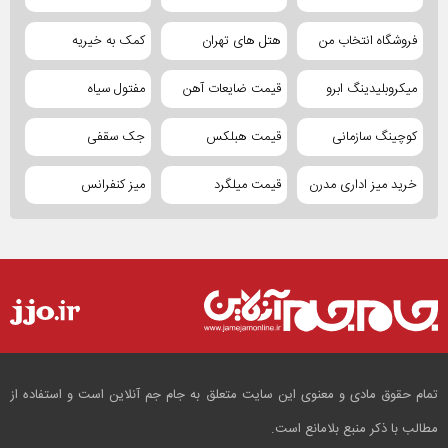
فروشگاه انتخاب من
هتل های تهران
کمک به خیریه
میکروبلیدینگ ابرو
قیمت ضایعات آهن
مفتول سیاه
کوچینگ سازمانی
قیمت هبلکس
جک سقفی
خرید میز اداری مدرن
قیمت میلگرد
میز کنفرانس
تمام حقوق مادی و معنوی این سایت متعلق به جام جم آنلاین است و استفاده از
مطالب با ذکر منبع بلامانع است.