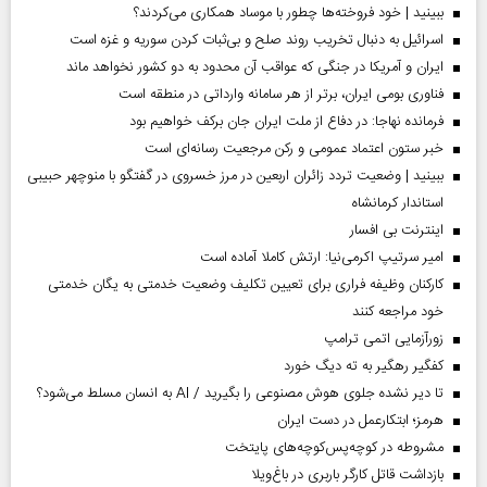
ببینید | خود فروخته‌ها چطور با موساد همکاری می‌کردند؟
اسرائیل به دنبال تخریب روند صلح و بی‌ثبات کردن سوریه و غزه است
ایران و آمریکا در جنگی که عواقب آن محدود به دو کشور نخواهد ماند
فناوری بومی ایران، برتر از هر سامانه وارداتی در منطقه است
فرمانده نهاجا: در دفاع از ملت ایران جان برکف خواهیم بود
خبر ستون اعتماد عمومی و رکن مرجعیت رسانه‌ای است
ببینید | وضعیت تردد زائران اربعین در مرز خسروی در گفتگو با منوچهر حبیبی
استاندار کرمانشاه
اینترنت بی افسار
امیر سرتیپ اکرمی‌نیا: ارتش کاملا آماده است
کارکنان وظیفه فراری برای تعیین تکلیف وضعیت خدمتی به یگان خدمتی
خود مراجعه کنند
زورآزمایی اتمی ترامپ
کفگیر رهگیر به ته دیگ خورد
تا دیر نشده جلوی هوش مصنوعی را بگیرید / AI به انسان مسلط می‌شود؟
هرمز؛ ابتکارعمل در دست ایران
مشروطه در کوچه‌پس‌کوچه‌های پایتخت
بازداشت قاتل کارگر باربری در باغ‌ویلا