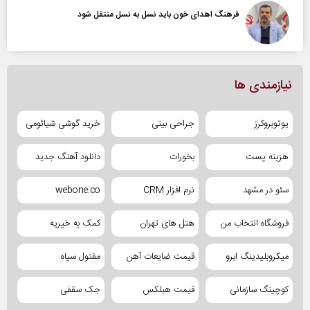
فرهنگ اهدای خون باید نسل به نسل منتقل شود
نیازمندی ها
یوتوبروکرز
جراحی بینی
خرید گوشی شیائومی
هزینه پست
بخورات
دانلود آهنگ جدید
سئو در مشهد
نرم افزار CRM
webone.co
فروشگاه انتخاب من
هتل های تهران
کمک به خیریه
میکروبلیدینگ ابرو
قیمت ضایعات آهن
مفتول سیاه
کوچینگ سازمانی
قیمت هبلکس
جک سقفی