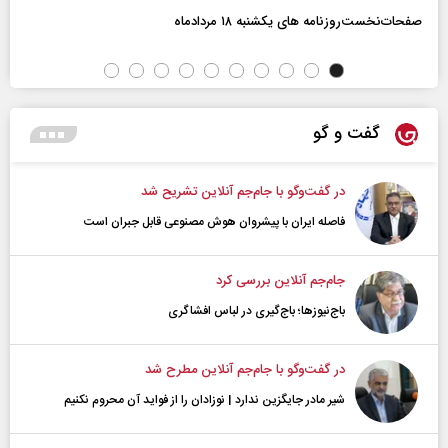
صفحات‌نخست‌روزنامه ها‌ی یکشنبه ۱۸ مردادماه
گفت و گو
در گفت‌و‌گو با جام‌جم آنلاین تشریح شد
فاصله ایران با پیشرو‌ان هوش مصنوعی قابل جبران است
جام‌جم آنلاین بررسی کرد
باج‌نیوزها؛ باج‌گیری در لباس افشاگری
در گفت‌و‌گو با جام‌جم آنلاین مطرح شد
شیر مادر جایگزین ندارد | نوزادان را از فواید آن محروم نکنیم