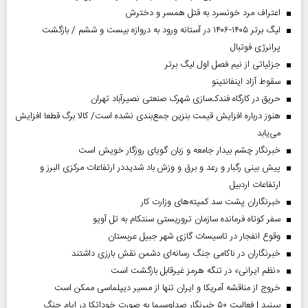
اعتراف مرد خونسرد به قتل همسر و دخترش
لیگ برتر ۱۴۰۵-۱۴۰۶ در آستانه ورود به دروازه بیست و ششم / بازگشت
پرانرژی فوتبال
جزئیاتی از نیم فصل اول لیگ برتر
سقوط آزاد اینفانتینو
حریق در کارگاه فندک‌سازی شهرک صنعتی نصیرآباد تهران
هنوز درباره افزایش قیمت بنزین جمع‌بندی نشده است/ کالا برگ قطعا افزایش
می‌یابد
خبرنگار چشم بیدار جامعه و زبان گویای روزگار خویش است
پیش بینی رگبار و رعد و برق و وزش باد شدیددر ارتفاعات مرکزی البرز و
ارتفاعات اردبیل
خبرنگاران پشت سد کمیته‌های وزارت کار
سفر کوتاه فرمانده سازمان تروریستی سنتکام به تل آویو
وقوع انفجار در تاسیسات گازی شهر جبیل عربستان
خبرنگاران در ناکامی جنگ رسانه‌ای دشمن نقش بارزی داشتند
«نظم ایرانی» در تنگه هرمز غیرقابل بازگشت است
خروج از مناقشه آمریکا و ایران تنها از مسیر دیپلماسی ممکن است
ببینید | فعالیت ۵۰ خبرنگار صداوسیما به صورت خوداتکا در ایام جنگ