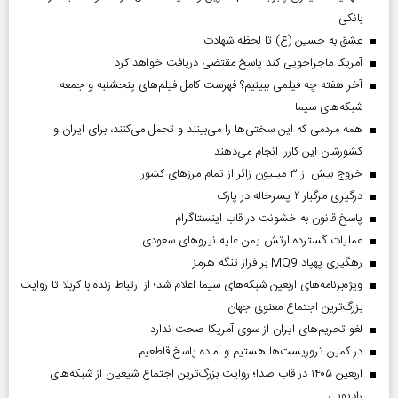
بانکی
عشق به حسین (ع) تا لحظه شهادت
آمریکا ماجراجویی کند پاسخ مقتضی دریافت خواهد کرد
آخر هفته چه فیلمی ببینیم؟ فهرست کامل فیلم‌های پنجشنبه و جمعه
شبکه‌های سیما
همه مردمی که این سختی‌ها را می‌بینند و تحمل می‌کنند، برای ایران و
کشورشان این کاررا انجام می‌دهند
خروج بیش از ۳ میلیون زائر از تمام مرز‌های کشور
درگیری مرگبار ۲ پسرخاله در پارک
پاسخ قانون به خشونت در قاب اینستاگرام
عملیات گسترده ارتش یمن علیه نیروهای سعودی
رهگیری پهپاد MQ9 بر فراز تنگه هرمز
ویژه‌برنامه‌های اربعین شبکه‌های سیما اعلام شد؛ از ارتباط زنده با کربلا تا روایت
بزرگ‌ترین اجتماع معنوی جهان
لغو تحریم‌های ایران از سوی آمریکا صحت ندارد
در کمین تروریست‌ها هستیم و آماده پاسخ قاطعیم
اربعین ۱۴۰۵ در قاب صدا؛ روایت بزرگ‌ترین اجتماع شیعیان از شبکه‌های
رادیویی