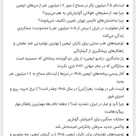
ثبت‌نام ۲.۵ میلیون زائر در سماح | عبور ۱.۷ میلیون نفر از مرز‌های اربعین
چرا بعد از سفرهای طولانی گوارش‌تان به هم می‌ریزد؟
چرا ساختمان‌های ناایمن تهران تعیین تکلیف نمی‌شوند؟
آمار معلولیت در ایران | بیش از ۱۰.۵ میلیون نفر با محدودیت عملکردی
زندگی می‌کنند
توصیه‌های طب سنتی برای زائران اربعین | بهترین نوشیدنی ضد عطش و
راهکارهای پیشگیری از گرمازدگی
راز ماندگاری «رادیو اربعین» از زبان دو گوینده؛ رسانه‌ای که حسینیه است
ستارگانی که در جام جهانی ۲۰۲۶ بازی نکردند
آغاز رسمی برنامه‌های اربعین ۱۴۰۵ در مرز‌ها | ثبت‌نام سماح به ۱.۷ میلیون نفر
رسید
قیمت قبر در بهشت زهرا (س) در سال ۱۴۰۵ چقدر است؟ | نرخ خرید، رزرو و
احیای قبور
چرا گرد و غبار در ایران تشدید شد؟ | حقابه تالاب‌ها مهم‌ترین راهکار مهار
ریزگردهاست
مجازات سنگین برای آدم‌ربایان گوش‌بر
واکسن جدید سرطان پانکراس امیدبخش شد
توصیه‌های تغذیه‌ای برای زائران اربعین ۱۴۰۵ | در گرمای اربعین چه بخوریم و