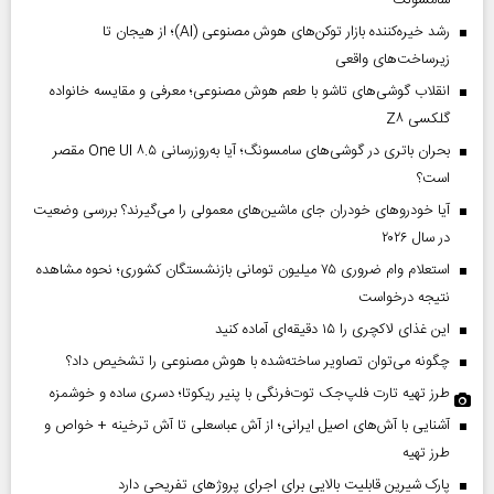
رشد خیره‌کننده بازار توکن‌های هوش مصنوعی (AI)؛ از هیجان تا
زیرساخت‌های واقعی
انقلاب گوشی‌های تاشو‌ با طعم هوش مصنوعی؛ معرفی و مقایسه خانواده
گلکسی Z۸
بحران باتری در گوشی‌های سامسونگ؛ آیا به‌روزرسانی One UI ۸.۵ مقصر
است؟
آیا خودروهای خودران جای ماشین‌های معمولی را می‌گیرند؟ بررسی وضعیت
در سال ۲۰۲۶
استعلام وام ضروری ۷۵ میلیون تومانی بازنشستگان کشوری؛ نحوه مشاهده
نتیجه درخواست
این غذای لاکچری را ۱۵ دقیقه‌ای آماده کنید
چگونه می‌توان تصاویر ساخته‌شده با هوش مصنوعی را تشخیص داد؟
طرز تهیه تارت فلپ‌جک توت‌فرنگی با پنیر ریکوتا؛ دسری ساده و خوشمزه
آشنایی با آش‌های اصیل ایرانی؛ از آش عباسعلی تا آش ترخینه + خواص و
طرز تهیه
پارک شیرین قابلیت‌ بالایی برای اجرای پروژهای تفریحی دارد