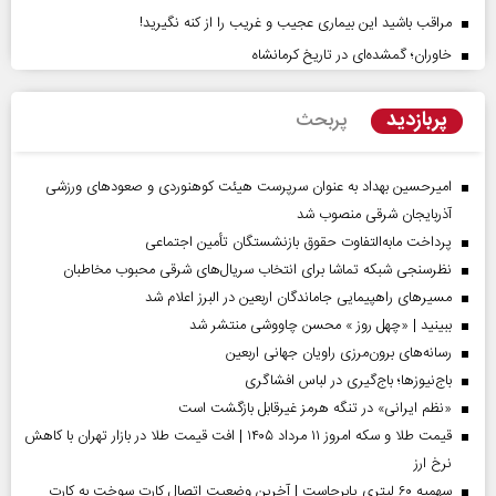
مراقب باشید این بیماری عجیب و غریب را از کنه نگیرید!
خاوران؛ گمشده‌ای در تاریخ کرمانشاه
پربازدید
پربحث
امیرحسین بهداد به عنوان سرپرست هیئت کوهنوردی و صعودهای ورزشی
آذربایجان شرقی منصوب شد
پرداخت مابه‌التفاوت حقوق بازنشستگان تأمین اجتماعی
نظرسنجی شبکه تماشا برای انتخاب سریال‌های شرقی محبوب مخاطبان
مسیر‌های راهپیمایی جاماندگان اربعین در البرز اعلام شد
ببینید | «چهل روز » محسن چاووشی منتشر شد
رسانه‌های برون‌مرزی راویان جهانی اربعین
باج‌نیوزها؛ باج‌گیری در لباس افشاگری
«نظم ایرانی» در تنگه هرمز غیرقابل بازگشت است
قیمت طلا و سکه امروز ۱۱ مرداد ۱۴۰۵ | افت قیمت طلا در بازار تهران با کاهش
نرخ ارز
سهمیه ۶۰ لیتری پابرجاست | آخرین وضعیت اتصال کارت سوخت به کارت