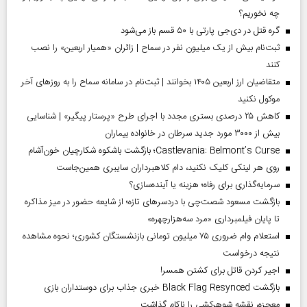
چه نخوریم؟
گره قتل در دی‌جی پارتی با ۵۰ قسم باز می‌شود
ثبت‌نام بیش از یک میلیون نفر در سماح | زائران «همیار اربعین» را نصب
کنند
متقاضیان ارز اربعین ۱۴۰۵ بخوانند | ثبت‌نام در سامانه سماح را به روز‌های آخر
موکول نکنید
کاهش ۲۵ درصدی بستری مجدد با اجرای طرح «پرستار پیگیر» | شناسایی
بیش از ۳۰۰۰ مورد جدید سرطان در خانواده بیماران
Castlevania: Belmont’s Curse؛ بازگشت باشکوه شکارچیان خون‌آشام
روی هر لینکی کلیک نکنید، دام کلاهبرداران سایبری همین‌جاست
سرمایه‌گذاری برای رفاه؛ هزینه یا آینده‌سازی؟
بازگشت مسعود شصت‌چی با دردسر‌های تازه؛ از شایعه حضور در میز مذاکره
تا پایان فیلمبرداری «مرد سه‌هزارچهره»
استعلام وام ضروری ۷۵ میلیون تومانی بازنشستگان کشوری؛ نحوه مشاهده
نتیجه درخواست
اجیر کردن قاتل برای کشتن همسر!
بازگشت Black Flag Resynced خبری جذاب برای دوستداران بازی
معجزه، نقشه شوهرکشی را ناکام گذاشت