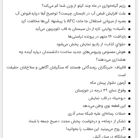
رژیم گیاه‌خواری در ماه چند کیلو از وزن شما کم می‌کند؟
علت افزایش قبض آب در تابستان چیست؟ توضیح آبفا درباره قبوض آب
بصره از میزبانی استقلال جا ماند؛ AFC با پیشنهاد آبی‌ها مخالفت کرد
«آسباد»؛ روایتی تازه از دل سیستان به قاب تلویزیون می‌آید
بازداشت ۲۸ متهم در پرونده تراستی‌ها
«بلواي کذاب» از رادیو نمایش پخش می‌شود
هوش مصنوعی ویروس‌های جدید ساخت؛ دانشمندان درباره آینده چه
هشداری می‌دهند؟
قالیباف: خبرنگاران رزمندگانی هستند که سنگرشان آگاهی و سلاح‌شان حقیقت
است
آزمون دشوار پیمان مکه
وقوع دمای ۴۹ درجه در خوزستان
«روحینا» در قاب نمایش
این قطعه بوی وطن می‌دهد
حملات رسانه‌ای علیه شبکه سحر آذری
تشکر از «زمانه» و درخواست پخش مجدد «صبح جمعه با شما»
اگر روح می‌بینید این مطلب را بخوانید!
میانکاله در میان آتش