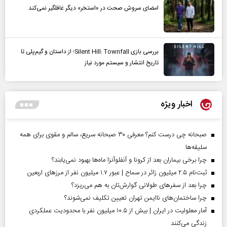
امضای سروش صحت در «استخر» دیگر غافلگیر نمی‌کند
بررسی بازی Silent Hill: Townfall؛ از داستان و گیم‌پلی تا
تاریخ انتشار و سیستم مورد نیاز
اخبار ویژه
صبحانه چی درست کنم؟ معرفی ۳۰ صبحانه سریع، سالم و مقوی برای همه
سلیقه‌ها
چرا برخی بیماران بعد از کرونا و آنفلوآنزا ماه‌ها بهبود نمی‌یابند؟
ثبت‌نام ۲.۵ میلیون زائر در سماح | عبور ۱.۷ میلیون نفر از مرز‌های اربعین
چرا بعد از سفرهای طولانی گوارش‌تان به هم می‌ریزد؟
چرا ساختمان‌های ناایمن تهران تعیین تکلیف نمی‌شوند؟
آمار معلولیت در ایران | بیش از ۱۰.۵ میلیون نفر با محدودیت عملکردی
زندگی می‌کنند