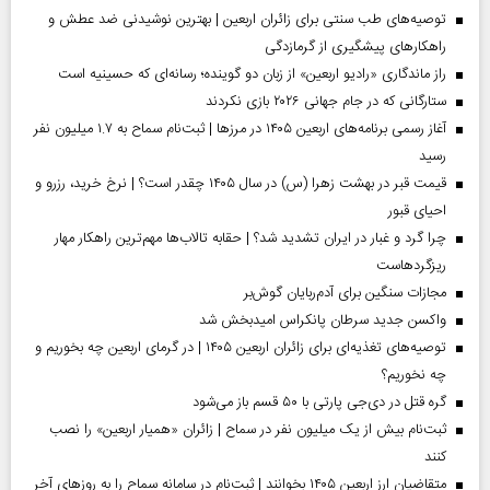
توصیه‌های طب سنتی برای زائران اربعین | بهترین نوشیدنی ضد عطش و
راهکارهای پیشگیری از گرمازدگی
راز ماندگاری «رادیو اربعین» از زبان دو گوینده؛ رسانه‌ای که حسینیه است
ستارگانی که در جام جهانی ۲۰۲۶ بازی نکردند
آغاز رسمی برنامه‌های اربعین ۱۴۰۵ در مرز‌ها | ثبت‌نام سماح به ۱.۷ میلیون نفر
رسید
قیمت قبر در بهشت زهرا (س) در سال ۱۴۰۵ چقدر است؟ | نرخ خرید، رزرو و
احیای قبور
چرا گرد و غبار در ایران تشدید شد؟ | حقابه تالاب‌ها مهم‌ترین راهکار مهار
ریزگردهاست
مجازات سنگین برای آدم‌ربایان گوش‌بر
واکسن جدید سرطان پانکراس امیدبخش شد
توصیه‌های تغذیه‌ای برای زائران اربعین ۱۴۰۵ | در گرمای اربعین چه بخوریم و
چه نخوریم؟
گره قتل در دی‌جی پارتی با ۵۰ قسم باز می‌شود
ثبت‌نام بیش از یک میلیون نفر در سماح | زائران «همیار اربعین» را نصب
کنند
متقاضیان ارز اربعین ۱۴۰۵ بخوانند | ثبت‌نام در سامانه سماح را به روز‌های آخر