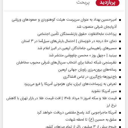
پربازدید
پربحث
امیرحسین بهداد به عنوان سرپرست هیئت کوهنوردی و صعودهای ورزشی
آذربایجان شرقی منصوب شد
پرداخت مابه‌التفاوت حقوق بازنشستگان تأمین اجتماعی
دمای ۵۰ درجه در خوزستان | احتمال بارش‌های سیل‌آسا در ۳ استان
مسیر‌های راهپیمایی جاماندگان اربعین در البرز اعلام شد
ببینید | «چهل روز » محسن چاووشی منتشر شد
نظرسنجی شبکه تماشا برای انتخاب سریال‌های شرقی محبوب مخاطبان
رسانه‌های برون‌مرزی راویان جهانی اربعین
باج‌نیوزها؛ باج‌گیری در لباس افشاگری
تعرض به زیرساخت‌های ایران، بنای هژمونی آمریکا را فرو می‌ریزد
سپر آمریکا نشوید
قیمت طلا و سکه امروز ۱۱ مرداد ۱۴۰۵ | افت قیمت طلا در بازار تهران با کاهش
نرخ ارز
آمریکا ماجراجویی کند پاسخ مقتضی دریافت خواهد کرد
عشق به حسین (ع) تا لحظه شهادت
خروج بیش از ۳ میلیون زائر از تمام مرز‌های کشور