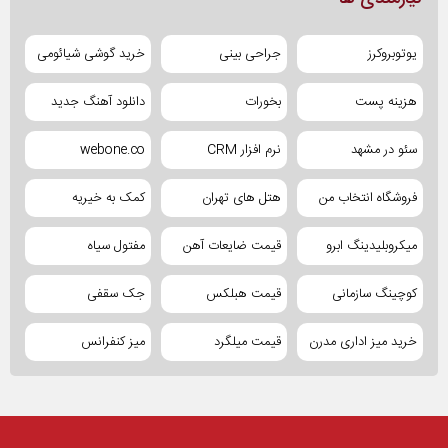
یوتوبروکرز
جراحی بینی
خرید گوشی شیائومی
هزینه پست
بخورات
دانلود آهنگ جدید
سئو در مشهد
نرم افزار CRM
webone.co
فروشگاه انتخاب من
هتل های تهران
کمک به خیریه
میکروبلیدینگ ابرو
قیمت ضایعات آهن
مفتول سیاه
کوچینگ سازمانی
قیمت هبلکس
جک سقفی
خرید میز اداری مدرن
قیمت میلگرد
میز کنفرانس