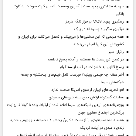
سهمیه ۶۰ لیتری پابرجاست | آخرین وضعیت اتصال کارت سوخت به کارت
بانکی
رهگیری پهپاد MQ9 بر فراز تنگه هرمز
درگیری مرگبار ۲ پسرخاله در پارک
همه مردمی که این سختی‌ها را می‌بینند و تحمل می‌کنند، برای ایران و
کشورشان این کاررا انجام می‌دهند
‌زائران سبز
در کمین تروریست‌ها هستیم و آماده پاسخ قاطعیم
پاسخ قانون به خشونت در قاب اینستاگرام
آخر هفته چه فیلمی ببینیم؟ فهرست کامل فیلم‌های پنجشنبه و جمعه
شبکه‌های سیما
لغو تحریم‌های ایران از سوی آمریکا صحت ندارد
عملیات گسترده ارتش یمن علیه نیروهای سعودی
ویژه‌برنامه‌های اربعین شبکه‌های سیما اعلام شد؛ از ارتباط زنده با کربلا تا روایت
بزرگ‌ترین اجتماع معنوی جهان
هنرمند منحصر‌به‌فردی را از دست دادیم/ پخش ۲ مجموعه تلویزیونی جدید
زنده‌یاد عبدی در آینده نزدیک
اربعین ۱۴۰۵ در قاب صدا؛ روایت بزرگ‌ترین اجتماع شیعیان از شبکه‌های