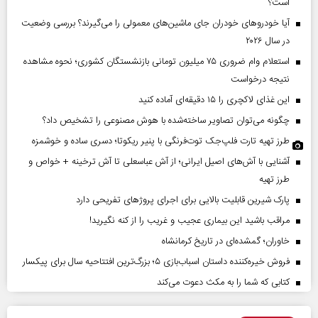
است؟
آیا خودروهای خودران جای ماشین‌های معمولی را می‌گیرند؟ بررسی وضعیت
در سال ۲۰۲۶
استعلام وام ضروری ۷۵ میلیون تومانی بازنشستگان کشوری؛ نحوه مشاهده
نتیجه درخواست
این غذای لاکچری را ۱۵ دقیقه‌ای آماده کنید
چگونه می‌توان تصاویر ساخته‌شده با هوش مصنوعی را تشخیص داد؟
طرز تهیه تارت فلپ‌جک توت‌فرنگی با پنیر ریکوتا؛ دسری ساده و خوشمزه
آشنایی با آش‌های اصیل ایرانی؛ از آش عباسعلی تا آش ترخینه + خواص و
طرز تهیه
پارک شیرین قابلیت‌ بالایی برای اجرای پروژهای تفریحی دارد
مراقب باشید این بیماری عجیب و غریب را از کنه نگیرید!
خاوران؛ گمشده‌ای در تاریخ کرمانشاه
فروش خیره‌کننده داستان اسباب‌بازی ۵؛ بزرگ‌ترین افتتاحیه سال برای پیکسار
کتابی که شما را به مکث دعوت می‌کند