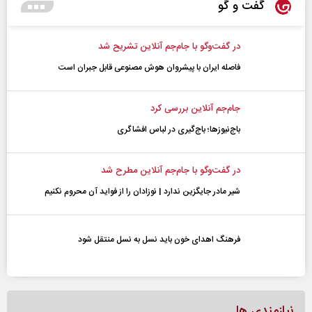
گفت و گو
در گفت‌و‌گو با جام‌جم آنلاین تشریح شد
فاصله ایران با پیشرو‌ان هوش مصنوعی قابل جبران است
جام‌جم آنلاین بررسی کرد
باج‌نیوزها؛ باج‌گیری در لباس افشاگری
در گفت‌و‌گو با جام‌جم آنلاین مطرح شد
شیر مادر جایگزین ندارد | نوزادان را از فواید آن محروم نکنیم
فرهنگ اهدای خون باید نسل به نسل منتقل شود
نیازمندی ها