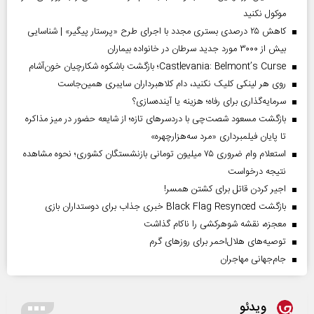
موکول نکنید
کاهش ۲۵ درصدی بستری مجدد با اجرای طرح «پرستار پیگیر» | شناسایی
بیش از ۳۰۰۰ مورد جدید سرطان در خانواده بیماران
Castlevania: Belmont’s Curse؛ بازگشت باشکوه شکارچیان خون‌آشام
روی هر لینکی کلیک نکنید، دام کلاهبرداران سایبری همین‌جاست
سرمایه‌گذاری برای رفاه؛ هزینه یا آینده‌سازی؟
بازگشت مسعود شصت‌چی با دردسر‌های تازه؛ از شایعه حضور در میز مذاکره
تا پایان فیلمبرداری «مرد سه‌هزارچهره»
استعلام وام ضروری ۷۵ میلیون تومانی بازنشستگان کشوری؛ نحوه مشاهده
نتیجه درخواست
اجیر کردن قاتل برای کشتن همسر!
بازگشت Black Flag Resynced خبری جذاب برای دوستداران بازی
معجزه، نقشه شوهرکشی را ناکام گذاشت
توصیه‌های هلال‌احمر برای روز‌های گرم
جام‌جهانی مهاجران
ویدئو