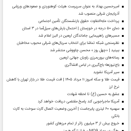
امیرحسین بهداد به عنوان سرپرست هیئت کوهنوردی و صعودهای ورزشی
آذربایجان شرقی منصوب شد
پرداخت مابه‌التفاوت حقوق بازنشستگان تأمین اجتماعی
دمای ۵۰ درجه در خوزستان | احتمال بارش‌های سیل‌آسا در ۳ استان
مسیر‌های راهپیمایی جاماندگان اربعین در البرز اعلام شد
نظرسنجی شبکه تماشا برای انتخاب سریال‌های شرقی محبوب مخاطبان
ببینید | «چهل روز » محسن چاووشی منتشر شد
رسانه‌های برون‌مرزی راویان جهانی اربعین
باج‌نیوزها؛ باج‌گیری در لباس افشاگری
سپر آمریکا نشوید
قیمت طلا و سکه امروز ۱۱ مرداد ۱۴۰۵ | افت قیمت طلا در بازار تهران با کاهش
نرخ ارز
عشق به حسین (ع) تا لحظه شهادت
آمریکا ماجراجویی کند پاسخ مقتضی دریافت خواهد کرد
سهمیه ۶۰ لیتری پابرجاست | آخرین وضعیت اتصال کارت سوخت به کارت
بانکی
خروج بیش از ۳ میلیون زائر از تمام مرز‌های کشور
رهگیری پهپاد MQ9 بر فراز تنگه هرمز