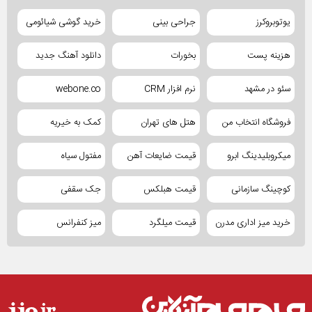
یوتوبروکرز
جراحی بینی
خرید گوشی شیائومی
هزینه پست
بخورات
دانلود آهنگ جدید
سئو در مشهد
نرم افزار CRM
webone.co
فروشگاه انتخاب من
هتل های تهران
کمک به خیریه
میکروبلیدینگ ابرو
قیمت ضایعات آهن
مفتول سیاه
کوچینگ سازمانی
قیمت هبلکس
جک سقفی
خرید میز اداری مدرن
قیمت میلگرد
میز کنفرانس