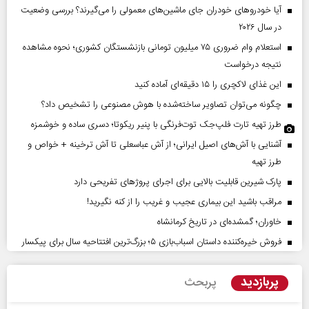
آیا خودروهای خودران جای ماشین‌های معمولی را می‌گیرند؟ بررسی وضعیت
در سال ۲۰۲۶
استعلام وام ضروری ۷۵ میلیون تومانی بازنشستگان کشوری؛ نحوه مشاهده
نتیجه درخواست
این غذای لاکچری را ۱۵ دقیقه‌ای آماده کنید
چگونه می‌توان تصاویر ساخته‌شده با هوش مصنوعی را تشخیص داد؟
طرز تهیه تارت فلپ‌جک توت‌فرنگی با پنیر ریکوتا؛ دسری ساده و خوشمزه
آشنایی با آش‌های اصیل ایرانی؛ از آش عباسعلی تا آش ترخینه + خواص و
طرز تهیه
پارک شیرین قابلیت‌ بالایی برای اجرای پروژهای تفریحی دارد
مراقب باشید این بیماری عجیب و غریب را از کنه نگیرید!
خاوران؛ گمشده‌ای در تاریخ کرمانشاه
فروش خیره‌کننده داستان اسباب‌بازی ۵؛ بزرگ‌ترین افتتاحیه سال برای پیکسار
پربازدید
پربحث