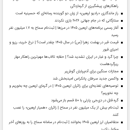
راهکارهای پیشگیری از گرمازدگی
راز ماندگاری «رادیو اربعین» از زبان دو گوینده؛ رسانه‌ای که حسینیه است
ستارگانی که در جام جهانی ۲۰۲۶ بازی نکردند
آغاز رسمی برنامه‌های اربعین ۱۴۰۵ در مرز‌ها | ثبت‌نام سماح به ۱.۷ میلیون نفر
رسید
قیمت قبر در بهشت زهرا (س) در سال ۱۴۰۵ چقدر است؟ | نرخ خرید، رزرو و
احیای قبور
چرا گرد و غبار در ایران تشدید شد؟ | حقابه تالاب‌ها مهم‌ترین راهکار مهار
ریزگردهاست
مجازات سنگین برای آدم‌ربایان گوش‌بر
واکسن جدید سرطان پانکراس امیدبخش شد
توصیه‌های تغذیه‌ای برای زائران اربعین ۱۴۰۵ | در گرمای اربعین چه بخوریم و
چه نخوریم؟
گره قتل در دی‌جی پارتی با ۵۰ قسم باز می‌شود
ثبت‌نام بیش از یک میلیون نفر در سماح | زائران «همیار اربعین» را نصب
کنند
متقاضیان ارز اربعین ۱۴۰۵ بخوانند | ثبت‌نام در سامانه سماح را به روز‌های آخر
موکول نکنید