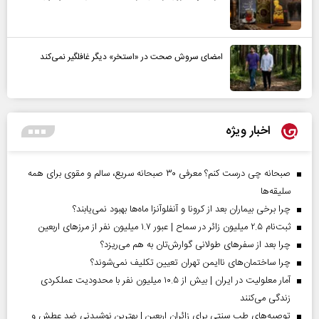
امضای سروش صحت در «استخر» دیگر غافلگیر نمی‌کند
اخبار ویژه
صبحانه چی درست کنم؟ معرفی ۳۰ صبحانه سریع، سالم و مقوی برای همه
سلیقه‌ها
چرا برخی بیماران بعد از کرونا و آنفلوآنزا ماه‌ها بهبود نمی‌یابند؟
ثبت‌نام ۲.۵ میلیون زائر در سماح | عبور ۱.۷ میلیون نفر از مرز‌های اربعین
چرا بعد از سفرهای طولانی گوارش‌تان به هم می‌ریزد؟
چرا ساختمان‌های ناایمن تهران تعیین تکلیف نمی‌شوند؟
آمار معلولیت در ایران | بیش از ۱۰.۵ میلیون نفر با محدودیت عملکردی
زندگی می‌کنند
توصیه‌های طب سنتی برای زائران اربعین | بهترین نوشیدنی ضد عطش و