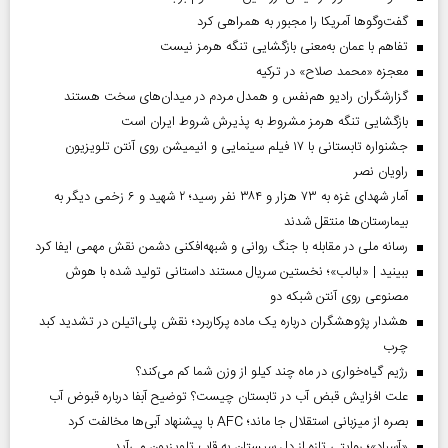
گفت‌وگوها آمریکا را مجبور به همراهی کرد
تفاهم با عمان به‌معنی بازگشایی تنگه هرمز نیست
معجزه «محمد صلاح» در ترکیه
گزارشگران رادیو هم‌نفس و همدل مردم در میدان‌های سخت هستند
بازگشایی تنگه هرمز مشروط به پذیرش شروط ایران است
جشنواره تابستانی با ۱۷ فیلم سینمایی و انیمیشن روی آنتن تلویزیون
راویان نصر
آمار شهدای غزه به ۷۳ هزار و ۳۸۴ نفر رسید؛ ۲ شهید و ۶ زخمی دیگر به
بیمارستان‌ها منتقل شدند
رسانه ملی در مقابله با جنگ روانی و شبهه‌افکنی دشمن نقش مهمی ایفا کرد
ببینید | «لبالب»؛ نخستین سریال مستند داستانی تولید شده با هوش
مصنوعی روی آنتن شبکه دو
هشدار پژوهشگران درباره یک ماده پرکاربرد؛ نقش پلی‌اتیلن در تشدید کبد
چرب
رژیم گیاه‌خواری در ماه چند کیلو از وزن شما کم می‌کند؟
علت افزایش قبض آب در تابستان چیست؟ توضیح آبفا درباره قبوض آب
بصره از میزبانی استقلال جا ماند؛ AFC با پیشنهاد آبی‌ها مخالفت کرد
«آسباد»؛ روایتی تازه از دل سیستان به قاب تلویزیون می‌آید