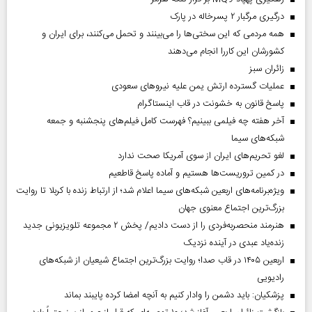
درگیری مرگبار ۲ پسرخاله در پارک
همه مردمی که این سختی‌ها را می‌بینند و تحمل می‌کنند، برای ایران و
کشورشان این کاررا انجام می‌دهند
‌زائران سبز
عملیات گسترده ارتش یمن علیه نیروهای سعودی
پاسخ قانون به خشونت در قاب اینستاگرام
آخر هفته چه فیلمی ببینیم؟ فهرست کامل فیلم‌های پنجشنبه و جمعه
شبکه‌های سیما
لغو تحریم‌های ایران از سوی آمریکا صحت ندارد
در کمین تروریست‌ها هستیم و آماده پاسخ قاطعیم
ویژه‌برنامه‌های اربعین شبکه‌های سیما اعلام شد؛ از ارتباط زنده با کربلا تا روایت
بزرگ‌ترین اجتماع معنوی جهان
هنرمند منحصر‌به‌فردی را از دست دادیم/ پخش ۲ مجموعه تلویزیونی جدید
زنده‌یاد عبدی در آینده نزدیک
اربعین ۱۴۰۵ در قاب صدا؛ روایت بزرگ‌ترین اجتماع شیعیان از شبکه‌های
رادیویی
پزشکیان: باید دشمن را وادار کنیم به آنچه امضا کرده پایبند بماند