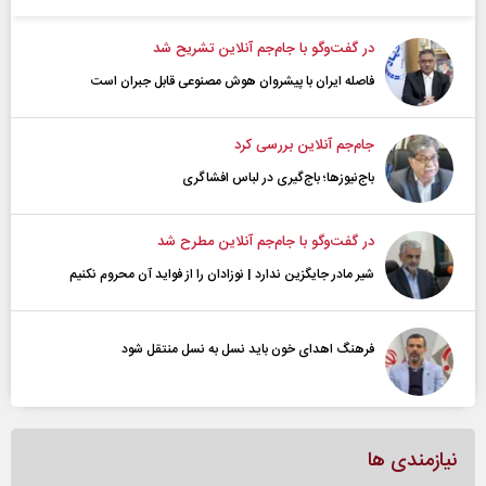
در گفت‌و‌گو با جام‌جم آنلاین تشریح شد
فاصله ایران با پیشرو‌ان هوش مصنوعی قابل جبران است
جام‌جم آنلاین بررسی کرد
باج‌نیوزها؛ باج‌گیری در لباس افشاگری
در گفت‌و‌گو با جام‌جم آنلاین مطرح شد
شیر مادر جایگزین ندارد | نوزادان را از فواید آن محروم نکنیم
فرهنگ اهدای خون باید نسل به نسل منتقل شود
نیازمندی ها