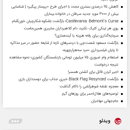
کاهش ۲۵ درصدی بستری مجدد با اجرای طرح «پرستار پیگیر» | شناسایی
بیش از ۳۰۰۰ مورد جدید سرطان در خانواده بیماران
Castlevania: Belmont’s Curse؛ بازگشت باشکوه شکارچیان خون‌آشام
روی هر لینکی کلیک نکنید، دام کلاهبرداران سایبری همین‌جاست
سرمایه‌گذاری برای رفاه؛ هزینه یا آینده‌سازی؟
بازگشت مسعود شصت‌چی با دردسر‌های تازه؛ از شایعه حضور در میز مذاکره
تا پایان فیلمبرداری «مرد سه‌هزارچهره»
استعلام وام ضروری ۷۵ میلیون تومانی بازنشستگان کشوری؛ نحوه مشاهده
نتیجه درخواست
اجیر کردن قاتل برای کشتن همسر!
بازگشت Black Flag Resynced خبری جذاب برای دوستداران بازی
معجزه، نقشه شوهرکشی را ناکام گذاشت
توصیه‌های هلال‌احمر برای روز‌های گرم
جام‌جهانی مهاجران
ویدئو