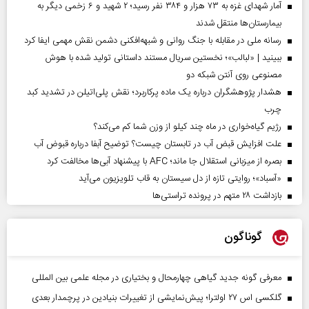
آمار شهدای غزه به ۷۳ هزار و ۳۸۴ نفر رسید؛ ۲ شهید و ۶ زخمی دیگر به
بیمارستان‌ها منتقل شدند
رسانه ملی در مقابله با جنگ روانی و شبهه‌افکنی دشمن نقش مهمی ایفا کرد
ببینید | «لبالب»؛ نخستین سریال مستند داستانی تولید شده با هوش
مصنوعی روی آنتن شبکه دو
هشدار پژوهشگران درباره یک ماده پرکاربرد؛ نقش پلی‌اتیلن در تشدید کبد
چرب
رژیم گیاه‌خواری در ماه چند کیلو از وزن شما کم می‌کند؟
علت افزایش قبض آب در تابستان چیست؟ توضیح آبفا درباره قبوض آب
بصره از میزبانی استقلال جا ماند؛ AFC با پیشنهاد آبی‌ها مخالفت کرد
«آسباد»؛ روایتی تازه از دل سیستان به قاب تلویزیون می‌آید
بازداشت ۲۸ متهم در پرونده تراستی‌ها
گوناگون
معرفی گونه جدید گیاهی چهارمحال و بختیاری در مجله علمی بین المللی
گلکسی اس ۲۷ اولترا؛ پیش‌نمایشی از تغییرات بنیادین در پرچمدار بعدی