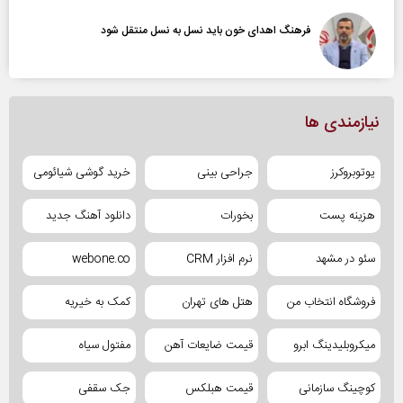
فرهنگ اهدای خون باید نسل به نسل منتقل شود
نیازمندی ها
یوتوبروکرز
جراحی بینی
خرید گوشی شیائومی
هزینه پست
بخورات
دانلود آهنگ جدید
سئو در مشهد
نرم افزار CRM
webone.co
فروشگاه انتخاب من
هتل های تهران
کمک به خیریه
میکروبلیدینگ ابرو
قیمت ضایعات آهن
مفتول سیاه
کوچینگ سازمانی
قیمت هبلکس
جک سقفی