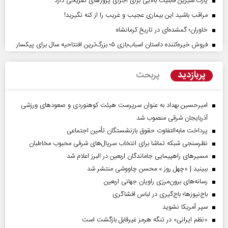
پارک شیرین قابلیت‌ بالایی برای اجرای پروژهای تفریحی دارد
مراقب باشید این بیماری عجیب و غریب را از کنه نگیرید!
خاوران؛ گمشده‌ای در تاریخ کرمانشاه
فروش خیره‌کننده داستان اسباب‌بازی ۵؛ بزرگ‌ترین افتتاحیه سال برای پیکسار
پربازدید
پربحث
امیرحسین بهداد به عنوان سرپرست هیئت کوهنوردی و صعودهای ورزشی
آذربایجان شرقی منصوب شد
پرداخت مابه‌التفاوت حقوق بازنشستگان تأمین اجتماعی
نظرسنجی شبکه تماشا برای انتخاب سریال‌های شرقی محبوب مخاطبان
مسیر‌های راهپیمایی جاماندگان اربعین در البرز اعلام شد
ببینید | «چهل روز » محسن چاووشی منتشر شد
رسانه‌های برون‌مرزی راویان جهانی اربعین
باج‌نیوزها؛ باج‌گیری در لباس افشاگری
سپر آمریکا نشوید
«نظم ایرانی» در تنگه هرمز غیرقابل بازگشت است