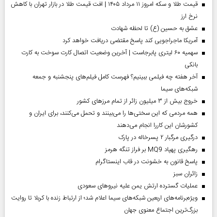
قیمت طلا و سکه امروز ۱۱ مرداد ۱۴۰۵ | افت قیمت طلا در بازار تهران با کاهش
نرخ ارز
عشق به حسین (ع) تا لحظه شهادت
آمریکا ماجراجویی کند پاسخ مقتضی دریافت خواهد کرد
سهمیه ۶۰ لیتری پابرجاست | آخرین وضعیت اتصال کارت سوخت به کارت
بانکی
آخر هفته چه فیلمی ببینیم؟ فهرست کامل فیلم‌های پنجشنبه و جمعه
شبکه‌های سیما
خروج بیش از ۳ میلیون زائر از تمام مرز‌های کشور
همه مردمی که این سختی‌ها را می‌بینند و تحمل می‌کنند، برای ایران و
کشورشان این کاررا انجام می‌دهند
درگیری مرگبار ۲ پسرخاله در پارک
رهگیری پهپاد MQ9 بر فراز تنگه هرمز
پاسخ قانون به خشونت در قاب اینستاگرام
‌زائران سبز
عملیات گسترده ارتش یمن علیه نیروهای سعودی
ویژه‌برنامه‌های اربعین شبکه‌های سیما اعلام شد؛ از ارتباط زنده با کربلا تا روایت
بزرگ‌ترین اجتماع معنوی جهان