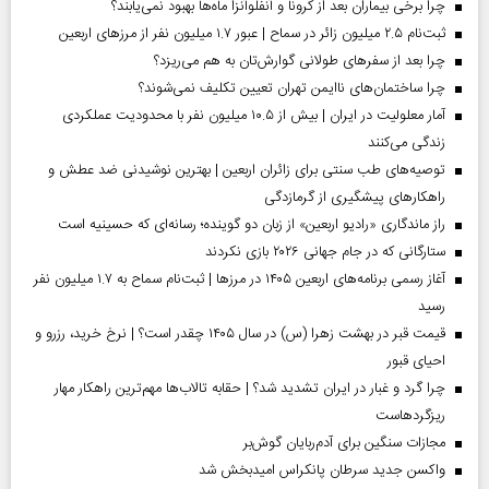
چرا برخی بیماران بعد از کرونا و آنفلوآنزا ماه‌ها بهبود نمی‌یابند؟
ثبت‌نام ۲.۵ میلیون زائر در سماح | عبور ۱.۷ میلیون نفر از مرز‌های اربعین
چرا بعد از سفرهای طولانی گوارش‌تان به هم می‌ریزد؟
چرا ساختمان‌های ناایمن تهران تعیین تکلیف نمی‌شوند؟
آمار معلولیت در ایران | بیش از ۱۰.۵ میلیون نفر با محدودیت عملکردی
زندگی می‌کنند
توصیه‌های طب سنتی برای زائران اربعین | بهترین نوشیدنی ضد عطش و
راهکارهای پیشگیری از گرمازدگی
راز ماندگاری «رادیو اربعین» از زبان دو گوینده؛ رسانه‌ای که حسینیه است
ستارگانی که در جام جهانی ۲۰۲۶ بازی نکردند
آغاز رسمی برنامه‌های اربعین ۱۴۰۵ در مرز‌ها | ثبت‌نام سماح به ۱.۷ میلیون نفر
رسید
قیمت قبر در بهشت زهرا (س) در سال ۱۴۰۵ چقدر است؟ | نرخ خرید، رزرو و
احیای قبور
چرا گرد و غبار در ایران تشدید شد؟ | حقابه تالاب‌ها مهم‌ترین راهکار مهار
ریزگردهاست
مجازات سنگین برای آدم‌ربایان گوش‌بر
واکسن جدید سرطان پانکراس امیدبخش شد