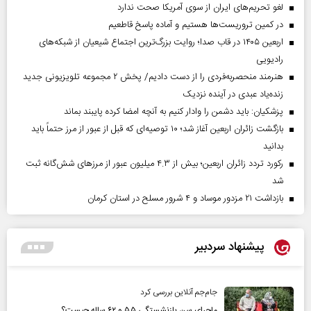
لغو تحریم‌های ایران از سوی آمریکا صحت ندارد
در کمین تروریست‌ها هستیم و آماده پاسخ قاطعیم
اربعین ۱۴۰۵ در قاب صدا؛ روایت بزرگ‌ترین اجتماع شیعیان از شبکه‌های
رادیویی
هنرمند منحصر‌به‌فردی را از دست دادیم/ پخش ۲ مجموعه تلویزیونی جدید
زنده‌یاد عبدی در آینده نزدیک
پزشکیان: باید دشمن را وادار کنیم به آنچه امضا کرده پایبند بماند
بازگشت زائران اربعین آغاز شد؛ ۱۰ توصیه‌ای که قبل از عبور از مرز حتماً باید
بدانید
رکورد تردد زائران اربعین؛ بیش از ۴.۳ میلیون عبور از مرزهای شش‌گانه ثبت
شد
بازداشت ۲۱ مزدور موساد و ۴ شرور مسلح در استان کرمان
پیشنهاد سردبیر
جام‌جم آنلاین بررسی کرد
ماجرای سن بازنشستگی ۵۵ و ۶۲ ساله چیست؟