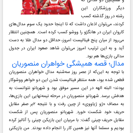
و همچنین دو مدالی که
دیگر ورزشکاران این
رشته در روز گذشته کسب
کردند، می‌توان اذعان داشت که تا اینجا حدود یک سوم مدال‌های
کاروان ایران در هانگژو را ووشو کسب کرده است. همچنین انتظار
می‌رود از میان پنج فینالیست امروز، حداقل دو مدال طلا به دست
آید و به این ترتیب امروز می‌توان شاهد صعود ایران در جدول
مدالی بازی‌ها هم بود.
مدال؛ قصه همیشگی خواهران منصوریان
با توجه به این‌که از عصر روز سه‌شنبه مدال خواهران منصوریان
قطعی شده بود، همه منتظر فینالیست شدن این دو خواهر ووشوکار
بودند؛ البته الهه در این مسیر موفق بود و شهربانو نتوانست به
هدفش برسد. شهربانو منصوریان در مرحله نیمه‌نهایی این بازی‌ها،
به مصاف «ژو ژیاووی» از چین رفت و با نتیجه ۲بر صفر مقابل
حریف خود شکست خورد. شهربانو منصوریان پس از شکست
مقابل حریف چینی گفت: با مربیان این بازیکن چینی را آنالیز کرده
بودیم و مسلما آنها نیز همین کار را انجام داده بودند. من بازیکنی