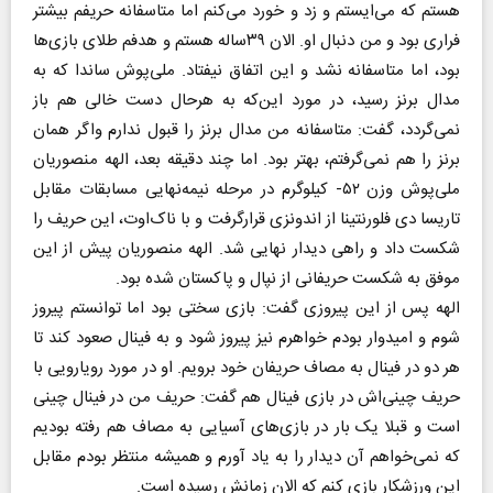
هستم که می‌ایستم و زد و خورد می‌کنم اما متاسفانه حریفم بیشتر
فراری بود و من دنبال او. الان ۳۹ساله هستم و هدفم طلای بازی‌ها
بود، اما متاسفانه نشد و این اتفاق نیفتاد.‌ ملی‌پوش ساندا که به
مدال برنز رسید، در مورد این‌که به هرحال دست خالی هم باز
نمی‌گردد، گفت: متاسفانه من مدال برنز را قبول ندارم واگر همان
برنز را هم نمی‌گرفتم، بهتر بود. اما چند دقیقه بعد، الهه منصوریان
ملی‌پوش وزن ۵۲- کیلوگرم در مرحله نیمه‌نهایی مسابقات مقابل
تاریسا دی فلورنتینا از اندونزی قرارگرفت و با ناک‌اوت، این حریف را
شکست داد و راهی دیدار نهایی شد. الهه منصوریان پیش از این
موفق به شکست حریفانی از نپال و پاکستان شده بود.
الهه پس از این پیروزی گفت: بازی سختی بود اما توانستم پیروز
شوم و امیدوار بودم خواهرم نیز پیروز شود و به فینال صعود کند تا
هر دو در فینال به مصاف حریفان خود برویم. او در مورد رویارویی با
حریف چینی‌اش در بازی فینال هم گفت: حریف من در فینال چینی
است و قبلا یک بار در بازی‌های آسیایی به مصاف هم رفته بودیم
که نمی‌خواهم آن دیدار را به یاد آورم و همیشه منتظر بودم مقابل
این ورزشکار بازی کنم که الان زمانش رسیده است.