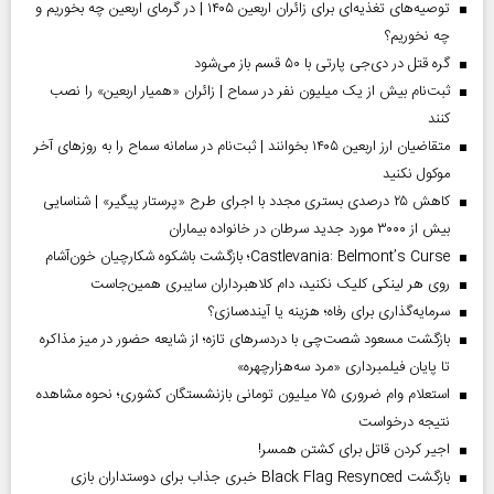
توصیه‌های تغذیه‌ای برای زائران اربعین ۱۴۰۵ | در گرمای اربعین چه بخوریم و
چه نخوریم؟
گره قتل در دی‌جی پارتی با ۵۰ قسم باز می‌شود
ثبت‌نام بیش از یک میلیون نفر در سماح | زائران «همیار اربعین» را نصب
کنند
متقاضیان ارز اربعین ۱۴۰۵ بخوانند | ثبت‌نام در سامانه سماح را به روز‌های آخر
موکول نکنید
کاهش ۲۵ درصدی بستری مجدد با اجرای طرح «پرستار پیگیر» | شناسایی
بیش از ۳۰۰۰ مورد جدید سرطان در خانواده بیماران
Castlevania: Belmont’s Curse؛ بازگشت باشکوه شکارچیان خون‌آشام
روی هر لینکی کلیک نکنید، دام کلاهبرداران سایبری همین‌جاست
سرمایه‌گذاری برای رفاه؛ هزینه یا آینده‌سازی؟
بازگشت مسعود شصت‌چی با دردسر‌های تازه؛ از شایعه حضور در میز مذاکره
تا پایان فیلمبرداری «مرد سه‌هزارچهره»
استعلام وام ضروری ۷۵ میلیون تومانی بازنشستگان کشوری؛ نحوه مشاهده
نتیجه درخواست
اجیر کردن قاتل برای کشتن همسر!
بازگشت Black Flag Resynced خبری جذاب برای دوستداران بازی