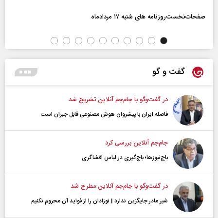
صفحات‌نخست‌روزنامه ها‌ی شنبه ۱۷ مردادماه
گفت و گو
در گفت‌و‌گو با جام‌جم آنلاین تشریح شد
فاصله ایران با پیشرو‌ان هوش مصنوعی قابل جبران است
جام‌جم آنلاین بررسی کرد
باج‌نیوزها؛ باج‌گیری در لباس افشاگری
در گفت‌و‌گو با جام‌جم آنلاین مطرح شد
شیر مادر جایگزین ندارد | نوزادان را از فواید آن محروم نکنیم