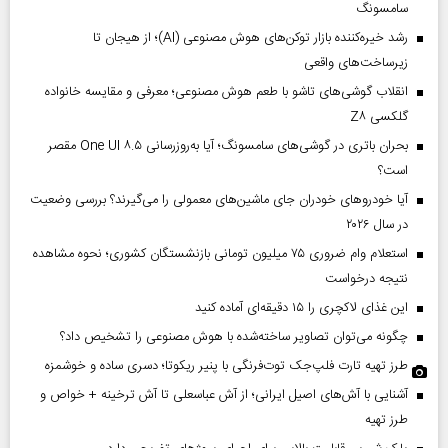
سامسونگ
رشد خیره‌کننده بازار توکن‌های هوش مصنوعی (AI)؛ از هیجان تا
زیرساخت‌های واقعی
انقلاب گوشی‌های تاشو‌ با طعم هوش مصنوعی؛ معرفی و مقایسه خانواده
گلکسی Z۸
بحران باتری در گوشی‌های سامسونگ؛ آیا به‌روزرسانی One UI ۸.۵ مقصر
است؟
آیا خودروهای خودران جای ماشین‌های معمولی را می‌گیرند؟ بررسی وضعیت
در سال ۲۰۲۶
استعلام وام ضروری ۷۵ میلیون تومانی بازنشستگان کشوری؛ نحوه مشاهده
نتیجه درخواست
این غذای لاکچری را ۱۵ دقیقه‌ای آماده کنید
چگونه می‌توان تصاویر ساخته‌شده با هوش مصنوعی را تشخیص داد؟
طرز تهیه تارت فلپ‌جک توت‌فرنگی با پنیر ریکوتا؛ دسری ساده و خوشمزه
آشنایی با آش‌های اصیل ایرانی؛ از آش عباسعلی تا آش ترخینه + خواص و
طرز تهیه