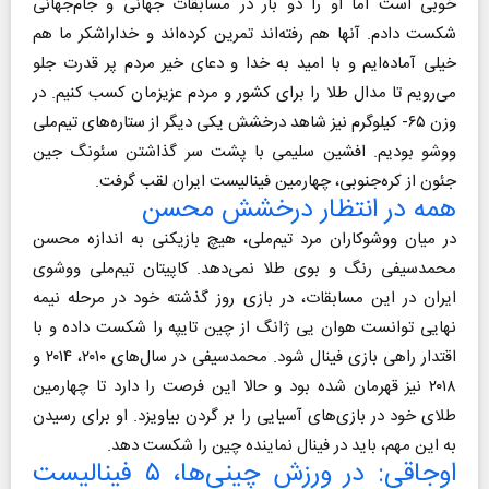
خوبی است اما او را دو بار در مسابقات جهانی و جام‌جهانی
شکست دادم. آنها هم رفته‌اند تمرین کرده‌اند و خداراشکر ما هم
خیلی آماده‌ایم و با امید به خدا و دعای خیر مردم پر قدرت جلو
می‌رویم تا مدال طلا را برای کشور و مردم عزیزمان کسب کنیم. در
وزن ۶۵- کیلوگرم نیز شاهد درخشش یکی دیگر از ستاره‌های تیم‌ملی
ووشو بودیم. افشین سلیمی با پشت سر گذاشتن سئونگ جین
جئون از کره‌جنوبی، چهارمین فینالیست ایران لقب گرفت.
همه در انتظار درخشش محسن
در میان ووشوکاران مرد تیم‌ملی، هیچ بازیکنی به اندازه محسن
محمدسیفی رنگ و بوی طلا نمی‌دهد. کاپیتان تیم‌ملی ووشوی
ایران در این مسابقات، در بازی روز گذشته خود در مرحله نیمه
نهایی توانست هوان یی ژانگ از چین تایپه را شکست داده و با
اقتدار راهی بازی فینال شود. محمدسیفی در سال‌های ۲۰۱۰، ۲۰۱۴ و
۲۰۱۸ نیز قهرمان شده بود و حالا این فرصت را دارد تا چهارمین
طلای خود در بازی‌های آسیایی را بر گردن بیاویزد. او برای رسیدن
به این مهم، باید در فینال نماینده چین را شکست دهد.
اوجاقی: در ورزش چینی‌ها، ۵ فینالیست