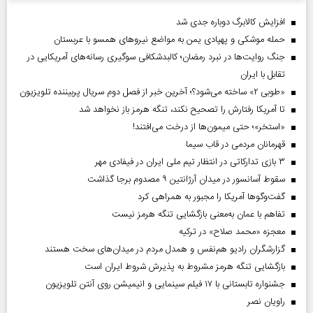
افزایش کالابرگ دوباره جدی شد
حمله موشکی و پهپادی یمن به مواضع نیروهای همسو با عربستان
جنگ روایت‌ها در نبرد رمضان؛ کالبدشکافی سوگیری رسانه‌های آمریکایی در
تقابل با ایران
«طوبی ۲» ساخته می‌شود؟؛ آخرین خبر از فصل دوم سریال پربیننده تلویزیون
تا آمریکا رفتارش را تصحیح نکند، تنگه هرمز باز نخواهد شد
«استخر»‌‌؛ حتی میمون‌ها از درخت می‌افتند!
قهرمانان مردمی در قاب سیما
۳ بازی تدارکاتی در انتظار تیم ملی ایران در فیفادی مهر
سقوط آسانسور در میدان آرژانتین ۹ مصدوم برجا گذاشت
گفت‌وگوها آمریکا را مجبور به همراهی کرد
تفاهم با عمان به‌معنی بازگشایی تنگه هرمز نیست
معجزه «محمد صلاح» در ترکیه
گزارشگران رادیو هم‌نفس و همدل مردم در میدان‌های سخت هستند
بازگشایی تنگه هرمز مشروط به پذیرش شروط ایران است
جشنواره تابستانی با ۱۷ فیلم سینمایی و انیمیشن روی آنتن تلویزیون
راویان نصر