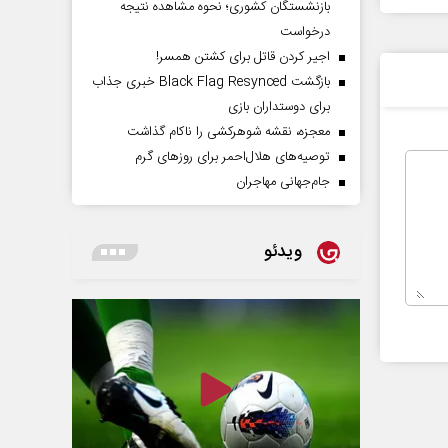
بازنشستگان کشوری؛ نحوه مشاهده نتیجه
درخواست
اجیر کردن قاتل برای کشتن همسر!
بازگشت Black Flag Resynced خبری جذاب
برای دوستداران بازی
معجزه، نقشه شوهرکشی را ناکام گذاشت
توصیه‌های هلال‌احمر برای روز‌های گرم
جام‌جهانی مهاجران
ویدئو