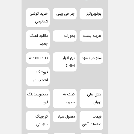
یوتوبروکرز
جراحی بینی
خرید گوشی
شیائومی
هزینه پست
بخورات
دانلود آهنگ
جدید
سئو در مشهد
نرم افزار
webone.co
CRM
فروشگاه
انتخاب من
هتل های
کمک به
میکروبلیدینگ
تهران
خیریه
ابرو
قیمت
مفتول سیاه
کوچینگ
ضایعات آهن
سازمانی