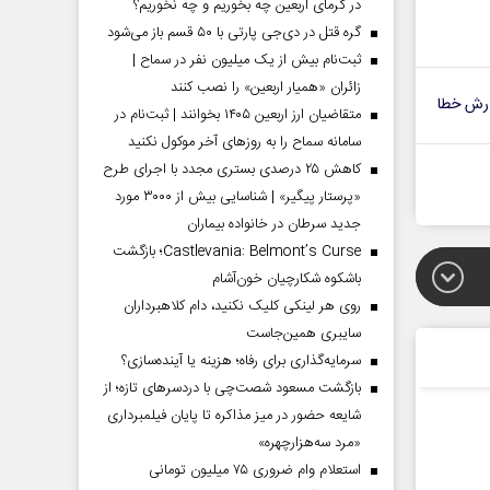
در گرمای اربعین چه بخوریم و چه نخوریم؟
گره قتل در دی‌جی پارتی با ۵۰ قسم باز می‌شود
ثبت‌نام بیش از یک میلیون نفر در سماح |
زائران «همیار اربعین» را نصب کنند
رش خطا
متقاضیان ارز اربعین ۱۴۰۵ بخوانند | ثبت‌نام در
سامانه سماح را به روز‌های آخر موکول نکنید
کاهش ۲۵ درصدی بستری مجدد با اجرای طرح
«پرستار پیگیر» | شناسایی بیش از ۳۰۰۰ مورد
جدید سرطان در خانواده بیماران
Castlevania: Belmont’s Curse؛ بازگشت
باشکوه شکارچیان خون‌آشام
روی هر لینکی کلیک نکنید، دام کلاهبرداران
سایبری همین‌جاست
سرمایه‌گذاری برای رفاه؛ هزینه یا آینده‌سازی؟
بازگشت مسعود شصت‌چی با دردسر‌های تازه؛ از
شایعه حضور در میز مذاکره تا پایان فیلمبرداری
«مرد سه‌هزارچهره»
استعلام وام ضروری ۷۵ میلیون تومانی