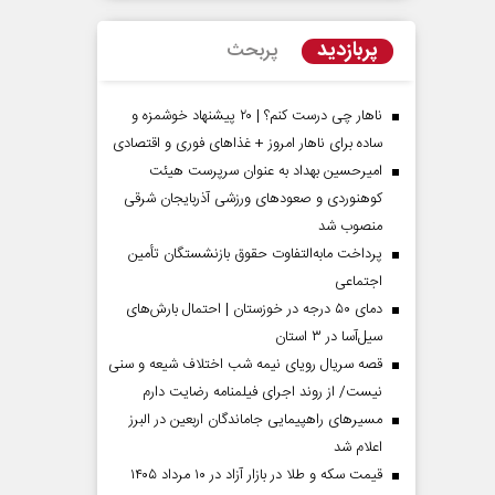
پربازدید
پربحث
ناهار چی درست کنم؟ | ۲۰ پیشنهاد خوشمزه و
ساده برای ناهار امروز + غذاهای فوری و اقتصادی
امیرحسین بهداد به عنوان سرپرست هیئت
کوهنوردی و صعودهای ورزشی آذربایجان شرقی
منصوب شد
پرداخت مابه‌التفاوت حقوق بازنشستگان تأمین
اجتماعی
مردادماه
صفحات نخست روزنامه ها‌ی‌سه‌شنبه ۶ مردادماه
صفحات
دمای ۵۰ درجه در خوزستان | احتمال بارش‌های
سیل‌آسا در ۳ استان
قصه سریال رویای نیمه شب اختلاف شیعه و سنی
نیست/ از روند اجرای فیلمنامه رضایت دارم
مسیر‌های راهپیمایی جاماندگان اربعین در البرز
اعلام شد
قیمت سکه و طلا در بازار آزاد در ۱۰ مرداد ۱۴۰۵