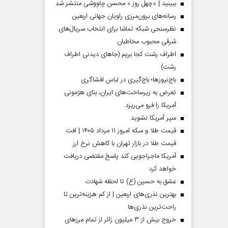
ببینید | «چهل روز » محسن چاووشی منتشر شد
رسانه‌های برون‌مرزی راویان جهانی اربعین
نظرسنجی شبکه تماشا برای انتخاب سریال‌های
شرقی محبوب مخاطبان
اطراف رشت کجا بریم (جاهای دیدنی اطراف
رشت)
باج‌نیوزها؛ باج‌گیری در لباس افشاگری
تعرض به زیرساخت‌های ایران، بنای هژمونی
آمریکا را فرو می‌ریزد
سپر آمریکا نشوید
قیمت طلا و سکه امروز ۱۱ مرداد ۱۴۰۵ | افت
قیمت طلا در بازار تهران با کاهش نرخ ارز
آمریکا ماجراجویی کند پاسخ مقتضی دریافت
خواهد کرد
عشق به حسین (ع) تا لحظه شهادت
بهترین نذری‌های اربعین | از کم هزینه‌ترین تا
راحت‌ترین نذری‌ها
خروج بیش از ۳ میلیون زائر از تمام مرز‌های