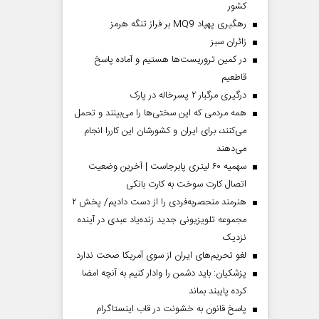
کشور
رهگیری پهپاد MQ9 بر فراز تنگه هرمز
‌زائران سبز
در کمین تروریست‌ها هستیم و آماده پاسخ
قاطعیم
درگیری مرگبار ۲ پسرخاله در پارک
همه مردمی که این سختی‌ها را می‌بینند و تحمل
می‌کنند، برای ایران و کشورشان این کاررا انجام
می‌دهند
سهمیه ۶۰ لیتری پابرجاست | آخرین وضعیت
اتصال کارت سوخت به کارت بانکی
هنرمند منحصر‌به‌فردی را از دست دادیم/ پخش ۲
مجموعه تلویزیونی جدید زنده‌یاد عبدی در آینده
نزدیک
لغو تحریم‌های ایران از سوی آمریکا صحت ندارد
پزشکیان: باید دشمن را وادار کنیم به آنچه امضا
کرده پایبند بماند
پاسخ قانون به خشونت در قاب اینستاگرام