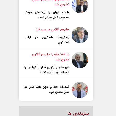
تشریح شد
فاصله ایران با پیشرو‌ان هوش
مصنوعی قابل جبران است
جام‌جم آنلاین بررسی کرد
باج‌نیوزها؛ باج‌گیری در لباس
افشاگری
در گفت‌و‌گو با جام‌جم آنلاین
مطرح شد
شیر مادر جایگزین ندارد | نوزادان را
از فواید آن محروم نکنیم
فرهنگ اهدای خون باید نسل به
نسل منتقل شود
نیازمندی ها