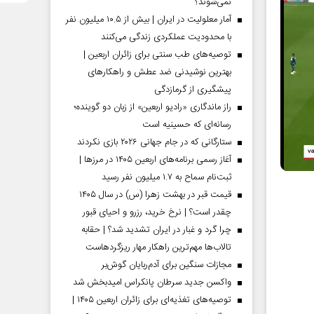
نمی‌شوند؟
آمار معلولیت در ایران | بیش از ۱۰.۵ میلیون نفر
با محدودیت عملکردی زندگی می‌کنند
توصیه‌های طب سنتی برای زائران اربعین |
بهترین نوشیدنی ضد عطش و راهکارهای
پیشگیری از گرمازدگی
راز ماندگاری «رادیو اربعین» از زبان دو گوینده؛
رسانه‌ای که حسینیه است
ستارگانی که در جام جهانی ۲۰۲۶ بازی نکردند
آغاز رسمی برنامه‌های اربعین ۱۴۰۵ در مرز‌ها |
ثبت‌نام سماح به ۱.۷ میلیون نفر رسید
قیمت قبر در بهشت زهرا (س) در سال ۱۴۰۵
چقدر است؟ | نرخ خرید، رزرو و احیای قبور
چرا گرد و غبار در ایران تشدید شد؟ | حقابه
تالاب‌ها مهم‌ترین راهکار مهار ریزگردهاست
مجازات سنگین برای آدم‌ربایان گوش‌بر
واکسن جدید سرطان پانکراس امیدبخش شد
توصیه‌های تغذیه‌ای برای زائران اربعین ۱۴۰۵ |