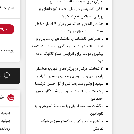
صوتی برای سرقت اطلاعات حساس
اشتراک گذ
نقض آتش‌بس در لبنان؛ حمله توپخانه‌ای و
پهپادی اسرائیل به چند شهرک
هشدار نارنجی هواشناسی برای ۴ استان؛ خطر
سیلاب و رعدوبرق در ارتفاعات
با همراهی کارشناسان، دانشگاهیان، مدیران و
فعالان اقتصادی در حال پیگیری مسائل هستیم/
برچسب ه
پیگیری دولت برای افزایش مبلغ کالابرگ ادامه
دارد
۳ تصادف مرگبار در بزرگراه‌های تهران؛ هشدار
ن
پلیس درباره بی‌توجهی و تغییر مسیر ناگهانی
ببینید | وقتی ستاره‌ها قبل از گل جشن گرفتند!
پرداخت مابه‌التفاوت حقوق بازنشستگان تأمین
اخب
اجتماعی
بازگشت مسعود اطیابی با «نسخهٔ آزمایشی» به
ببینید |
تلویزیون
ببینید | 
ابراهیم حاتمی کیا با خاکستر سبز در شبکه
نمایش
رونالدو رکورد ۴۲ س