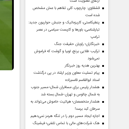
ارتقای معنویت است
قشقاوی: چارچوب کلی تفاهم با عمان مشخص
شده است
پنطیکاستی، کاریزماتیک و جنبش حواریون جدید:
تبارشناسی، باور‌ها و کاربست سیاسی در عصر
ترامپ
خبرنگاران؛ راویان حقیقت جنگ
ترکیب طلایی برنج، لوبیا و گوشت که فراموش
نمی‌شود
بهترین هدیه روز خبرنگار
پیام تسلیت معاون وزیر ارشاد در پی درگذشت
استاد ابوالقاسم قاسم‌زاده
هشدار پلیس برای مسافران شمال؛ مسیر جنوب
به شمال چالوس و تهران–شمال بسته شد
هشدار متخصصان؛ هپاتیت خاموش می‌تواند به
سرطان کبد برسد!
اجازه ایجاد مسیر دوم را در تنگه هرمز نمی‌دهیم
هک شرکت‌های مالی با تماس تلفنی؛ فیشینگ