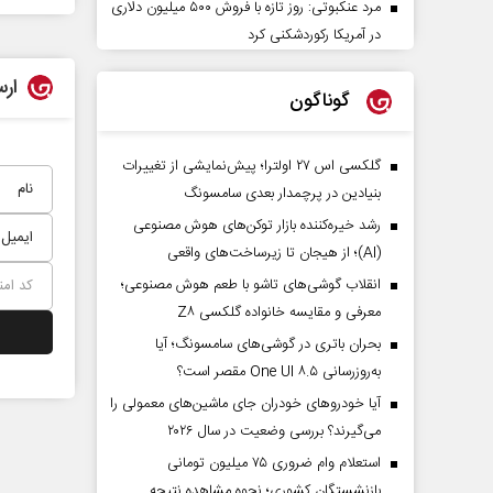
مرد عنکبوتی: روز تازه با فروش ۵۰۰ میلیون دلاری
در آمریکا رکوردشکنی کرد
ارس
گوناگون
گلکسی اس ۲۷ اولترا؛ پیش‌نمایشی از تغییرات
بنیادین در پرچمدار بعدی سامسونگ
رشد خیره‌کننده بازار توکن‌های هوش مصنوعی
(AI)؛ از هیجان تا زیرساخت‌های واقعی
انقلاب گوشی‌های تاشو‌ با طعم هوش مصنوعی؛
معرفی و مقایسه خانواده گلکسی Z۸
بحران باتری در گوشی‌های سامسونگ؛ آیا
به‌روزرسانی One UI ۸.۵ مقصر است؟
آیا خودروهای خودران جای ماشین‌های معمولی را
می‌گیرند؟ بررسی وضعیت در سال ۲۰۲۶
استعلام وام ضروری ۷۵ میلیون تومانی
بازنشستگان کشوری؛ نحوه مشاهده نتیجه