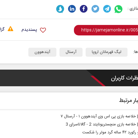
اری :
گزا
پسندیدم
ا:
لیگ قهرمانان اروپا
آرسنال
آیندهوون
ظرات کاربران
ار مرتبط
 خلاصه بازی پی اس وی آیندهوون ۱ - آرسنال ۷
خلاصه بازی منچستریونایتد 2 - گالاتاسرای 3
اله گرد مولر را شکست