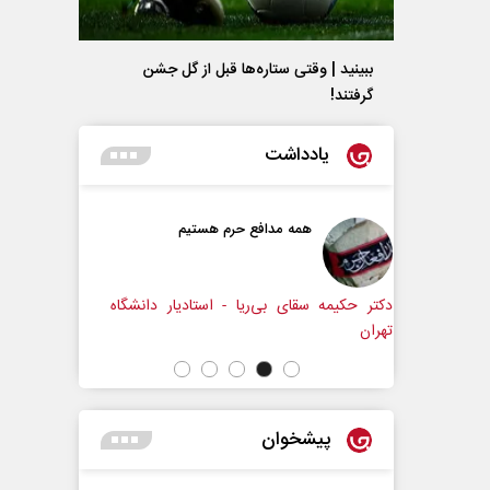
ببینید | وقتی ستاره‌ها قبل از گل جشن
گرفتند!
یادداشت
فع حرم هستیم
حکایت یک تاریخ و دو زندگی
نرگس خانعلی‌زاده - روزنامه‌نگار
ریا - استادیار دانشگاه
پیشخوان