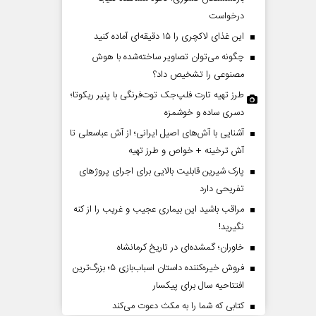
درخواست
این غذای لاکچری را ۱۵ دقیقه‌ای آماده کنید
چگونه می‌توان تصاویر ساخته‌شده با هوش
مصنوعی را تشخیص داد؟
طرز تهیه تارت فلپ‌جک توت‌فرنگی با پنیر ریکوتا؛
دسری ساده و خوشمزه
آشنایی با آش‌های اصیل ایرانی؛ از آش عباسعلی تا
ایی عقب‌نشینی ترامپ؟
پشت‌پرده تهدیدات کوتاه‏‌مدت
آش ترخینه + خواص و طرز تهیه
ادعا‌های خلاف واقع آمریکا
پارک شیرین قابلیت‌ بالایی برای اجرای پروژهای
تفریحی دارد
انی - تحلیلگر مسائل سیاسی
عباس سلیمی‌نمین - تحلیلگر مسائل سیاسی
مراقب باشید این بیماری عجیب و غریب را از کنه
نگیرید!
خاوران؛ گمشده‌ای در تاریخ کرمانشاه
فروش خیره‌کننده داستان اسباب‌بازی ۵؛ بزرگ‌ترین
افتتاحیه سال برای پیکسار
کتابی که شما را به مکث دعوت می‌کند