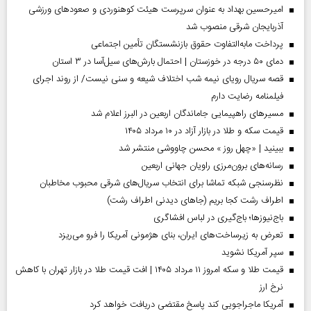
امیرحسین بهداد به عنوان سرپرست هیئت کوهنوردی و صعودهای ورزشی
آذربایجان شرقی منصوب شد
پرداخت مابه‌التفاوت حقوق بازنشستگان تأمین اجتماعی
دمای ۵۰ درجه در خوزستان | احتمال بارش‌های سیل‌آسا در ۳ استان
قصه سریال رویای نیمه شب اختلاف شیعه و سنی نیست/ از روند اجرای
فیلمنامه رضایت دارم
مسیر‌های راهپیمایی جاماندگان اربعین در البرز اعلام شد
قیمت سکه و طلا در بازار آزاد در ۱۰ مرداد ۱۴۰۵
ببینید | «چهل روز » محسن چاووشی منتشر شد
رسانه‌های برون‌مرزی راویان جهانی اربعین
نظرسنجی شبکه تماشا برای انتخاب سریال‌های شرقی محبوب مخاطبان
اطراف رشت کجا بریم (جاهای دیدنی اطراف رشت)
باج‌نیوزها؛ باج‌گیری در لباس افشاگری
تعرض به زیرساخت‌های ایران، بنای هژمونی آمریکا را فرو می‌ریزد
سپر آمریکا نشوید
قیمت طلا و سکه امروز ۱۱ مرداد ۱۴۰۵ | افت قیمت طلا در بازار تهران با کاهش
نرخ ارز
آمریکا ماجراجویی کند پاسخ مقتضی دریافت خواهد کرد