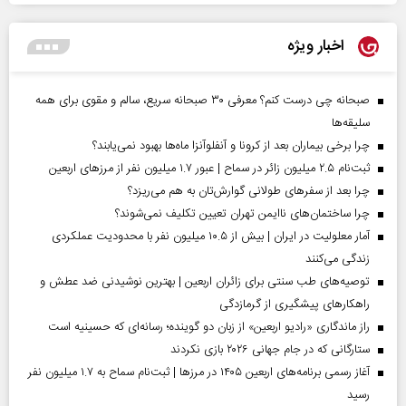
اخبار ویژه
صبحانه چی درست کنم؟ معرفی ۳۰ صبحانه سریع، سالم و مقوی برای همه
سلیقه‌ها
چرا برخی بیماران بعد از کرونا و آنفلوآنزا ماه‌ها بهبود نمی‌یابند؟
ثبت‌نام ۲.۵ میلیون زائر در سماح | عبور ۱.۷ میلیون نفر از مرز‌های اربعین
چرا بعد از سفرهای طولانی گوارش‌تان به هم می‌ریزد؟
چرا ساختمان‌های ناایمن تهران تعیین تکلیف نمی‌شوند؟
آمار معلولیت در ایران | بیش از ۱۰.۵ میلیون نفر با محدودیت عملکردی
زندگی می‌کنند
توصیه‌های طب سنتی برای زائران اربعین | بهترین نوشیدنی ضد عطش و
راهکارهای پیشگیری از گرمازدگی
راز ماندگاری «رادیو اربعین» از زبان دو گوینده؛ رسانه‌ای که حسینیه است
ستارگانی که در جام جهانی ۲۰۲۶ بازی نکردند
آغاز رسمی برنامه‌های اربعین ۱۴۰۵ در مرز‌ها | ثبت‌نام سماح به ۱.۷ میلیون نفر
رسید