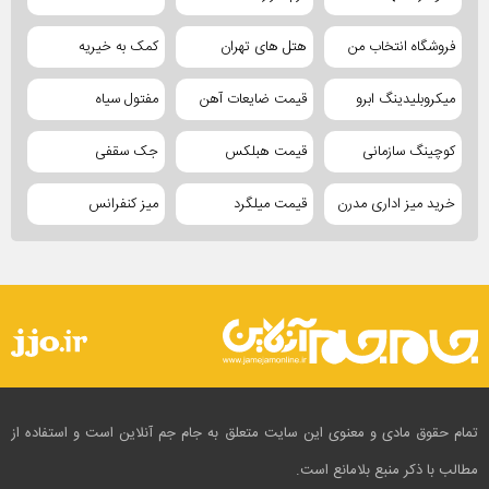
فروشگاه انتخاب من
هتل های تهران
کمک به خیریه
میکروبلیدینگ ابرو
قیمت ضایعات آهن
مفتول سیاه
کوچینگ سازمانی
قیمت هبلکس
جک سقفی
خرید میز اداری مدرن
قیمت میلگرد
میز کنفرانس
تمام حقوق مادی و معنوی این سایت متعلق به جام جم آنلاین است و استفاده از
مطالب با ذکر منبع بلامانع است.