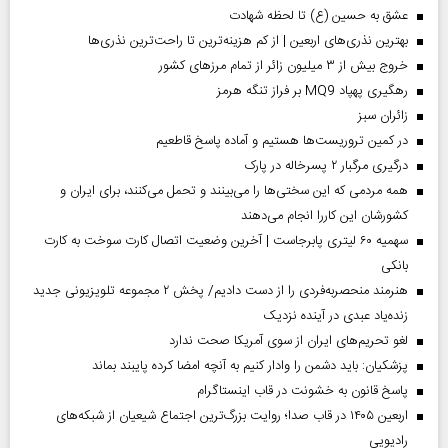
عشق به حسین (ع) تا لحظه شهادت
بهترین نذری‌های اربعین | از کم هزینه‌ترین تا راحت‌ترین نذری‌ها
خروج بیش از ۳ میلیون زائر از تمام مرز‌های کشور
رهگیری پهپاد MQ9 بر فراز تنگه هرمز
‌زائران سبز
در کمین تروریست‌ها هستیم و آماده پاسخ قاطعیم
درگیری مرگبار ۲ پسرخاله در پارک
همه مردمی که این سختی‌ها را می‌بینند و تحمل می‌کنند، برای ایران و
کشورشان این کاررا انجام می‌دهند
سهمیه ۶۰ لیتری پابرجاست | آخرین وضعیت اتصال کارت سوخت به کارت
بانکی
هنرمند منحصر‌به‌فردی را از دست دادیم/ پخش ۲ مجموعه تلویزیونی جدید
زنده‌یاد عبدی در آینده نزدیک
لغو تحریم‌های ایران از سوی آمریکا صحت ندارد
پزشکیان: باید دشمن را وادار کنیم به آنچه امضا کرده پایبند بماند
پاسخ قانون به خشونت در قاب اینستاگرام
اربعین ۱۴۰۵ در قاب صدا؛ روایت بزرگ‌ترین اجتماع شیعیان از شبکه‌های
رادیویی