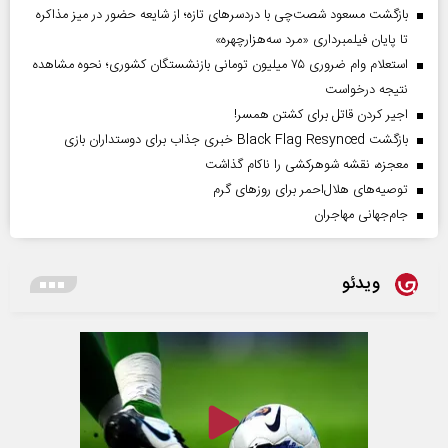
بازگشت مسعود شصت‌چی با دردسر‌های تازه؛ از شایعه حضور در میز مذاکره
تا پایان فیلمبرداری «مرد سه‌هزارچهره»
استعلام وام ضروری ۷۵ میلیون تومانی بازنشستگان کشوری؛ نحوه مشاهده
نتیجه درخواست
اجیر کردن قاتل برای کشتن همسر!
بازگشت Black Flag Resynced خبری جذاب برای دوستداران بازی
معجزه، نقشه شوهرکشی را ناکام گذاشت
توصیه‌های هلال‌احمر برای روز‌های گرم
جام‌جهانی مهاجران
ویدئو