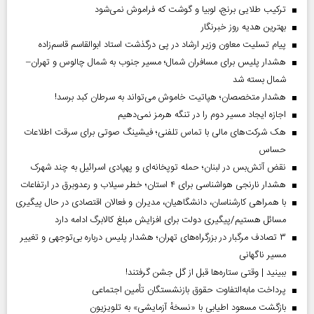
ترکیب طلایی برنج، لوبیا و گوشت که فراموش نمی‌شود
بهترین هدیه روز خبرنگار
پیام تسلیت معاون وزیر ارشاد در پی درگذشت استاد ابوالقاسم قاسم‌زاده
هشدار پلیس برای مسافران شمال؛ مسیر جنوب به شمال چالوس و تهران–
شمال بسته شد
هشدار متخصصان؛ هپاتیت خاموش می‌تواند به سرطان کبد برسد!
اجازه ایجاد مسیر دوم را در تنگه هرمز نمی‌دهیم
هک شرکت‌های مالی با تماس تلفنی؛ فیشینگ صوتی برای سرقت اطلاعات
حساس
نقض آتش‌بس در لبنان؛ حمله توپخانه‌ای و پهپادی اسرائیل به چند شهرک
هشدار نارنجی هواشناسی برای ۴ استان؛ خطر سیلاب و رعدوبرق در ارتفاعات
با همراهی کارشناسان، دانشگاهیان، مدیران و فعالان اقتصادی در حال پیگیری
مسائل هستیم/پیگیری دولت برای افزایش مبلغ کالابرگ ادامه دارد
۳ تصادف مرگبار در بزرگراه‌های تهران؛ هشدار پلیس درباره بی‌توجهی و تغییر
مسیر ناگهانی
ببینید | وقتی ستاره‌ها قبل از گل جشن گرفتند!
پرداخت مابه‌التفاوت حقوق بازنشستگان تأمین اجتماعی
بازگشت مسعود اطیابی با «نسخهٔ آزمایشی» به تلویزیون