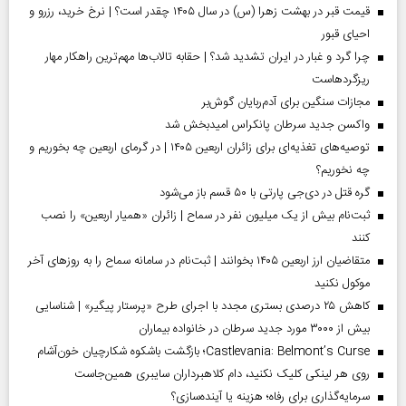
قیمت قبر در بهشت زهرا (س) در سال ۱۴۰۵ چقدر است؟ | نرخ خرید، رزرو و
احیای قبور
چرا گرد و غبار در ایران تشدید شد؟ | حقابه تالاب‌ها مهم‌ترین راهکار مهار
ریزگردهاست
مجازات سنگین برای آدم‌ربایان گوش‌بر
واکسن جدید سرطان پانکراس امیدبخش شد
توصیه‌های تغذیه‌ای برای زائران اربعین ۱۴۰۵ | در گرمای اربعین چه بخوریم و
چه نخوریم؟
گره قتل در دی‌جی پارتی با ۵۰ قسم باز می‌شود
ثبت‌نام بیش از یک میلیون نفر در سماح | زائران «همیار اربعین» را نصب
کنند
متقاضیان ارز اربعین ۱۴۰۵ بخوانند | ثبت‌نام در سامانه سماح را به روز‌های آخر
موکول نکنید
کاهش ۲۵ درصدی بستری مجدد با اجرای طرح «پرستار پیگیر» | شناسایی
بیش از ۳۰۰۰ مورد جدید سرطان در خانواده بیماران
Castlevania: Belmont’s Curse؛ بازگشت باشکوه شکارچیان خون‌آشام
روی هر لینکی کلیک نکنید، دام کلاهبرداران سایبری همین‌جاست
سرمایه‌گذاری برای رفاه؛ هزینه یا آینده‌سازی؟