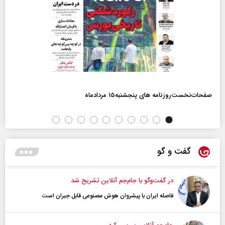
صفحات‌نخست‌روزنامه ها‌ی پنجشنبه‌۱۵ مردادماه
گفت و گو
در گفت‌و‌گو با جام‌جم آنلاین تشریح شد
فاصله ایران با پیشرو‌ان هوش مصنوعی قابل جبران است