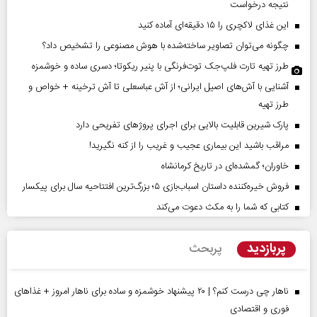
نتیجه درخواست
این غذای لاکچری را ۱۵ دقیقه‌ای آماده کنید
چگونه می‌توان تصاویر ساخته‌شده با هوش مصنوعی را تشخیص داد؟
طرز تهیه تارت فلپ‌جک توت‌فرنگی با پنیر ریکوتا؛ دسری ساده و خوشمزه
آشنایی با آش‌های اصیل ایرانی؛ از آش عباسعلی تا آش ترخینه + خواص و
طرز تهیه
پارک شیرین قابلیت‌ بالایی برای اجرای پروژهای تفریحی دارد
مراقب باشید این بیماری عجیب و غریب را از کنه نگیرید!
خاوران؛ گمشده‌ای در تاریخ کرمانشاه
فروش خیره‌کننده داستان اسباب‌بازی ۵؛ بزرگ‌ترین افتتاحیه سال برای پیکسار
کتابی که شما را به مکث دعوت می‌کند
پربازدید
پربحث
ناهار چی درست کنم؟ | ۲۰ پیشنهاد خوشمزه و ساده برای ناهار امروز + غذاهای
فوری و اقتصادی