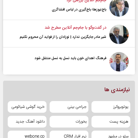
جام‌جم آنلاین بررسی کرد
باج‌نیوزها؛ باج‌گیری در لباس افشاگری
در گفت‌و‌گو با جام‌جم آنلاین مطرح شد
شیر مادر جایگزین ندارد | نوزادان را از فواید آن محروم نکنیم
فرهنگ اهدای خون باید نسل به نسل منتقل شود
نیازمندی ها
یوتوبروکرز
جراحی بینی
خرید گوشی شیائومی
هزینه پست
بخورات
دانلود آهنگ جدید
سئو در مشهد
نرم افزار CRM
webone.co