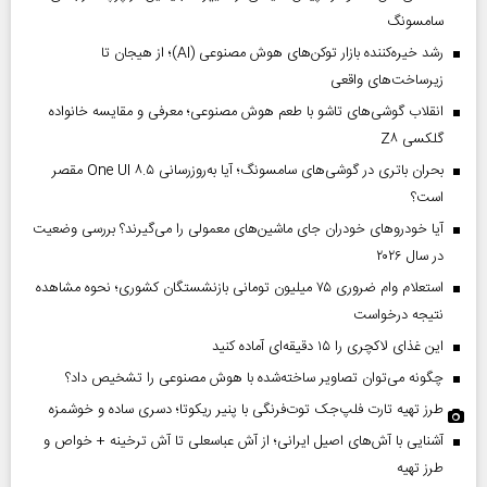
سامسونگ
رشد خیره‌کننده بازار توکن‌های هوش مصنوعی (AI)؛ از هیجان تا
زیرساخت‌های واقعی
انقلاب گوشی‌های تاشو‌ با طعم هوش مصنوعی؛ معرفی و مقایسه خانواده
گلکسی Z۸
بحران باتری در گوشی‌های سامسونگ؛ آیا به‌روزرسانی One UI ۸.۵ مقصر
است؟
آیا خودروهای خودران جای ماشین‌های معمولی را می‌گیرند؟ بررسی وضعیت
در سال ۲۰۲۶
استعلام وام ضروری ۷۵ میلیون تومانی بازنشستگان کشوری؛ نحوه مشاهده
نتیجه درخواست
این غذای لاکچری را ۱۵ دقیقه‌ای آماده کنید
چگونه می‌توان تصاویر ساخته‌شده با هوش مصنوعی را تشخیص داد؟
طرز تهیه تارت فلپ‌جک توت‌فرنگی با پنیر ریکوتا؛ دسری ساده و خوشمزه
آشنایی با آش‌های اصیل ایرانی؛ از آش عباسعلی تا آش ترخینه + خواص و
طرز تهیه