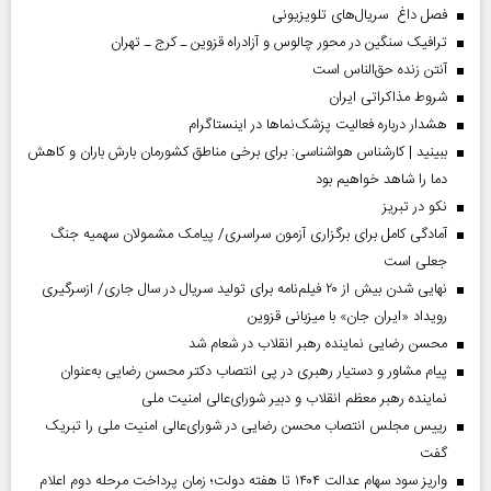
فصل داغ سریال‌های تلویزیونی
ترافیک سنگین در محور چالوس و آزادراه قزوین ـ کرج ـ تهران
آنتن زنده حق‌الناس است
شروط مذاکراتی ایران
هشدار درباره فعالیت پزشک‌نما‌ها در اینستاگرام
ببینید | کارشناس هواشناسی: برای برخی مناطق کشورمان بارش باران و کاهش
دما را شاهد خواهیم بود
نکو در تبریز
آمادگی کامل برای برگزاری آزمون سراسری/ پیامک مشمولان سهمیه جنگ
جعلی است
نهایی شدن بیش از ۲۰ فیلم‌نامه برای تولید سریال در سال جاری/ ازسرگیری
رویداد «ایران جان» با میزبانی قزوین
محسن رضایی نماینده رهبر انقلاب در شعام شد
پیام مشاور و دستیار رهبری در پی انتصاب دکتر محسن رضایی به‌عنوان
نماینده رهبر معظم انقلاب و دبیر شورای‌عالی امنیت ملی
رییس مجلس انتصاب محسن رضایی در شورای‌عالی امنیت ملی را تبریک
گفت
واریز سود سهام عدالت ۱۴۰۴ تا هفته دولت؛ زمان پرداخت مرحله دوم اعلام