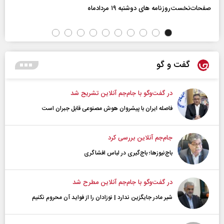
صفحات‌نخست‌روزنامه ها‌ی دوشنبه ۱۹ مردادماه
گفت و گو
در گفت‌و‌گو با جام‌جم آنلاین تشریح شد
فاصله ایران با پیشرو‌ان هوش مصنوعی قابل جبران است
جام‌جم آنلاین بررسی کرد
باج‌نیوزها؛ باج‌گیری در لباس افشاگری
در گفت‌و‌گو با جام‌جم آنلاین مطرح شد
شیر مادر جایگزین ندارد | نوزادان را از فواید آن محروم نکنیم