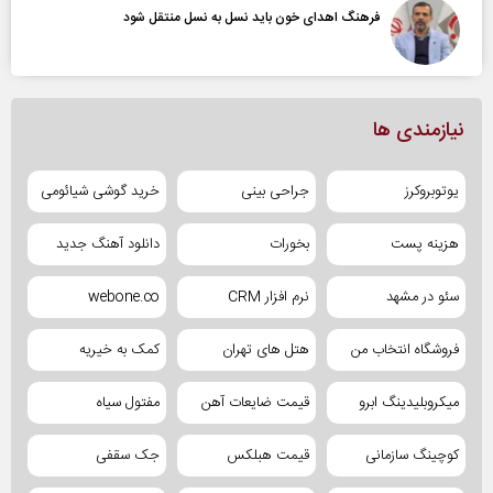
فرهنگ اهدای خون باید نسل به نسل منتقل شود
نیازمندی ها
یوتوبروکرز
جراحی بینی
خرید گوشی شیائومی
هزینه پست
بخورات
دانلود آهنگ جدید
سئو در مشهد
نرم افزار CRM
webone.co
فروشگاه انتخاب من
هتل های تهران
کمک به خیریه
میکروبلیدینگ ابرو
قیمت ضایعات آهن
مفتول سیاه
کوچینگ سازمانی
قیمت هبلکس
جک سقفی