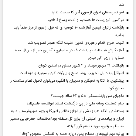
شد
لغو تحریم‌های ایران از سوی آمریکا صحت ندارد
در کمین تروریست‌ها هستیم و آماده پاسخ قاطعیم
بازگشت زائران اربعین آغاز شد؛ ۱۰ توصیه‌ای که قبل از عبور از مرز حتماً باید
بدانید
کلیات طرح اقدام راهبردی تامین امنیت تنگه هرمز تصویب شد
آغاز نگارش فیلمنامه «پایتخت ۸» در سالجاری/ آخرین خبر از سریال «ماه
عسل» با بازی اکبر عبدی
بازداشت ۲۱ مزدور موساد و ۴ شرور مسلح در استان کرمان
اسرائیل به دنبال تخریب روند صلح و بی‌ثبات کردن سوریه و غزه است
پزشکیان: با اتکا به نخبگان و مدیران با انگیزه می‌توان تحول نظام سلامت را
محقق کرد
ماجرای سن بازنشستگی ۵۵ و ۶۲ ساله چیست؟
پیام تسلیت رسانه ملی در پی درگذشت استاد ابوالقاسم قاسم‌زاده
بسته‌شدن تنگه هرمز ناشی از تجاوز نظامی آمریکا و رژیم صهیونیستی علیه
ایران و پیامد‌های امنیتی آن برای کل منطقه بود/مختصات جغرافیایی مسیر
مد نظر طرفین، مورد تفاهم قرار گرفته
بیانیه مهم نیروهای مسلح یمن درباره حمله به نفتکش سعودی "وفاء"