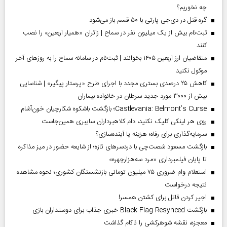
چه نخوریم؟
گره قتل در دی‌جی پارتی با ۵۰ قسم باز می‌شود
ثبت‌نام بیش از یک میلیون نفر در سماح | زائران «همیار اربعین» را نصب
کنند
متقاضیان ارز اربعین ۱۴۰۵ بخوانند | ثبت‌نام در سامانه سماح را به روز‌های آخر
موکول نکنید
کاهش ۲۵ درصدی بستری مجدد با اجرای طرح «پرستار پیگیر» | شناسایی
بیش از ۳۰۰۰ مورد جدید سرطان در خانواده بیماران
Castlevania: Belmont’s Curse؛ بازگشت باشکوه شکارچیان خون‌آشام
روی هر لینکی کلیک نکنید، دام کلاهبرداران سایبری همین‌جاست
سرمایه‌گذاری برای رفاه؛ هزینه یا آینده‌سازی؟
بازگشت مسعود شصت‌چی با دردسر‌های تازه؛ از شایعه حضور در میز مذاکره
تا پایان فیلمبرداری «مرد سه‌هزارچهره»
استعلام وام ضروری ۷۵ میلیون تومانی بازنشستگان کشوری؛ نحوه مشاهده
نتیجه درخواست
اجیر کردن قاتل برای کشتن همسر!
بازگشت Black Flag Resynced خبری جذاب برای دوستداران بازی
معجزه، نقشه شوهرکشی را ناکام گذاشت