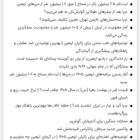
ثبت‌نام ۲.۵ میلیون زائر در سماح | عبور ۱.۷ میلیون نفر از مرز‌های اربعین
چرا بعد از سفرهای طولانی گوارش‌تان به هم می‌ریزد؟
چرا ساختمان‌های ناایمن تهران تعیین تکلیف نمی‌شوند؟
آمار معلولیت در ایران | بیش از ۱۰.۵ میلیون نفر با محدودیت عملکردی
زندگی می‌کنند
توصیه‌های طب سنتی برای زائران اربعین | بهترین نوشیدنی ضد عطش و
راهکارهای پیشگیری از گرمازدگی
راز ماندگاری «رادیو اربعین» از زبان دو گوینده؛ رسانه‌ای که حسینیه است
ستارگانی که در جام جهانی ۲۰۲۶ بازی نکردند
آغاز رسمی برنامه‌های اربعین ۱۴۰۵ در مرز‌ها | ثبت‌نام سماح به ۱.۷ میلیون نفر
رسید
قیمت قبر در بهشت زهرا (س) در سال ۱۴۰۵ چقدر است؟ | نرخ خرید، رزرو و
احیای قبور
چرا گرد و غبار در ایران تشدید شد؟ | حقابه تالاب‌ها مهم‌ترین راهکار مهار
ریزگردهاست
مجازات سنگین برای آدم‌ربایان گوش‌بر
واکسن جدید سرطان پانکراس امیدبخش شد
توصیه‌های تغذیه‌ای برای زائران اربعین ۱۴۰۵ | در گرمای اربعین چه بخوریم و