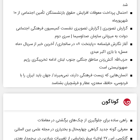
شد
احتمال پرداخت معوقات افزایش حقوق بازنشستگان تأمین اجتماعی از ۱۰
شهریورماه
گزارش تصویری | گزارش تصویری نشست کمیسیون فرهنگی اجتماعی
دولت به میزبانی سازمان صداوسیما | سری دوم
آغاز نگارش فیلمنامه «پایتخت ۸» در سالجاری/ آخرین خبر از سریال «ماه
عسل» با بازی اکبر عبدی
حزب‌الله: آتش‌زدن مناطق جنگلی جنوب لبنان ادامه تخریبگری رژیم
صهیونیستی است
انسان‌هایی که زیست فرهنگی دارند، نمی‌میرند/ جهان باید ایران را با
فردوسی، حافظ، سعدی، عطار و فرشچیان بشناسد
گوناگون
راهی ساده برای جلوگیری از چک‌های برگشتی در معاملات
معرفی گونه جدید گیاهی چهارمحال و بختیاری در مجله علمی بین المللی
گلکسی اس ۲۷ اولترا؛ پیش‌نمایشی از تغییرات بنیادین در پرچمدار بعدی