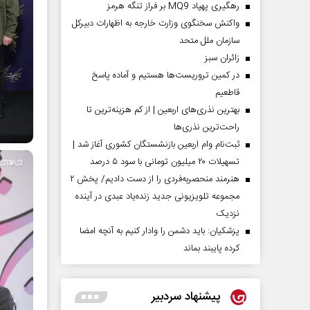
رهگیری پهپاد MQ9 بر فراز تنگه هرمز
واکنش سخنگوی وزارت خارجه به اظهارات دبیرکل
سازمان ملل متحد
‌زائران سبز
در کمین تروریست‌ها هستیم و آماده پاسخ
قاطعیم
بهترین نذری‌های اربعین | از کم هزینه‌ترین تا
راحت‌ترین نذری‌ها
ثبت‌نام وام اربعین بازنشستگان کشوری آغاز شد |
تسهیلات ۲۰ میلیون تومانی با سود ۵ درصد
هنرمند منحصر‌به‌فردی را از دست دادیم/ پخش ۲
مجموعه تلویزیونی جدید زنده‌یاد عبدی در آینده
نزدیک
پزشکیان: باید دشمن را وادار کنیم به آنچه امضا
کرده پایبند بماند
پیشنهاد سردبیر