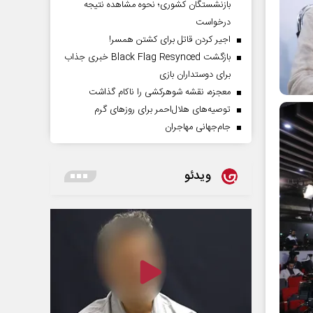
بازنشستگان کشوری؛ نحوه مشاهده نتیجه
درخواست
اجیر کردن قاتل برای کشتن همسر!
بازگشت Black Flag Resynced خبری جذاب
برای دوستداران بازی
معجزه، نقشه شوهرکشی را ناکام گذاشت
توصیه‌های هلال‌احمر برای روز‌های گرم
جام‌جهانی مهاجران
ویدئو