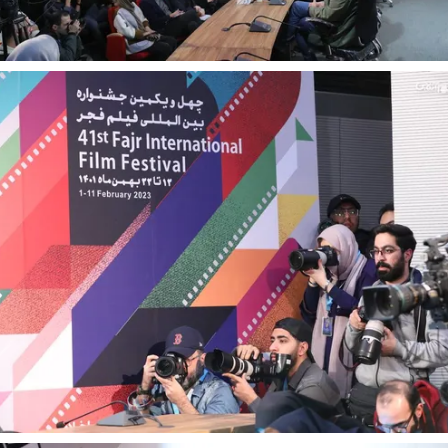
از باتلاق انرژی تا بن‌بست ترامپ
حکایت یک تاریخ و
نرگس خانعلی‌زاده - 
ا سپهوند - سخنگوی کمیسیون انرژی مجلس