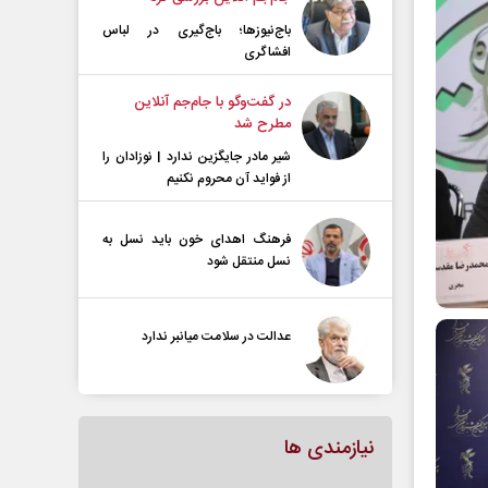
باج‌نیوزها؛ باج‌گیری در لباس
افشاگری
در گفت‌و‌گو با جام‌جم آنلاین
مطرح شد
شیر مادر جایگزین ندارد | نوزادان را
از فواید آن محروم نکنیم
فرهنگ اهدای خون باید نسل به
نسل منتقل شود
عدالت در سلامت میانبر ندارد
نیازمندی ها