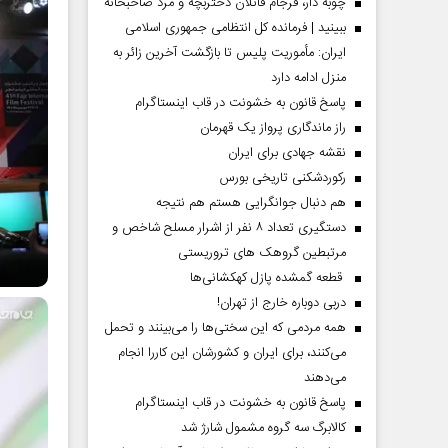
چوبه دار، فرجام قاتلان دختربچه و مرد صاحبخانه
ببینید | فرمانده کل انتظامی جمهوری اسلامی
ایران­: مأموریت پلیس تا بازگشت آخرین زائر به
منزل ادامه دارد
پاسخ قانون به خشونت در قاب اینستاگرام
راز ماندگاری پرواز یک قهرمان
نقشه جهادی برای ایران
رکوردشکنی تاریخی بورس
هم دنبال جوانگرایی هستم هم نتیجه
دستگیری تعداد ۸ نفر از اشرار مسلح شاخص و
مرتبطین گروهک های تروریستی
قطعه گمشده پازل کهکشانی‌ها
دربی دوباره خارج از تهران!
همه مردمی که این سختی‌ها را می‌بینند و تحمل
می‌کنند، برای ایران و کشورشان این کاررا انجام
می‌دهند
پاسخ قانون به خشونت در قاب اینستاگرام
کالابرگ سه گروه مشمول شارژ شد