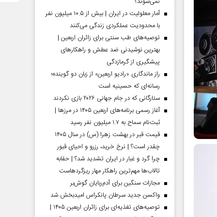
نمی‌شوند؟
آمار معلولیت در ایران | بیش از ۱۰.۵ میلیون نفر
با محدودیت عملکردی زندگی می‌کنند
توصیه‌های طب سنتی برای زائران اربعین |
بهترین نوشیدنی ضد عطش و راهکارهای
پیشگیری از گرمازدگی
راز ماندگاری «رادیو اربعین» از زبان دو گوینده؛
رسانه‌ای که حسینیه است
ستارگانی که در جام جهانی ۲۰۲۶ بازی نکردند
آغاز رسمی برنامه‌های اربعین ۱۴۰۵ در مرز‌ها |
ثبت‌نام سماح به ۱.۷ میلیون نفر رسید
قیمت قبر در بهشت زهرا (س) در سال ۱۴۰۵
چقدر است؟ | نرخ خرید، رزرو و احیای قبور
چرا گرد و غبار در ایران تشدید شد؟ | حقابه
تالاب‌ها مهم‌ترین راهکار مهار ریزگردهاست
مجازات سنگین برای آدم‌ربایان گوش‌بر
واکسن جدید سرطان پانکراس امیدبخش شد
توصیه‌های تغذیه‌ای برای زائران اربعین ۱۴۰۵ |