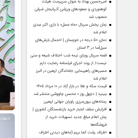
امیرحسین بهداد به عنوان سرپرست هیئت
کوهنوردی و صعودهای ورزشی آذربایجان شرقی
منصوب شد
زمان پخش سریال «ماه عسل» با بازی اکبر عبدی
اعلام شد
دمای ۵۰ درجه در خوزستان | احتمال بارش‌های
سیل‌آسا در ۳ استان
قصه سریال رویای نیمه شب اختلاف شیعه و سنی
نیست/ از روند اجرای فیلمنامه رضایت دارم
مسیر‌های راهپیمایی جاماندگان اربعین در البرز
اعلام شد
مردادماه
صفحات نخست روزنامه ها‌ی‌سه‌شنبه ۶ مردادماه
صفحات
قیمت سکه و طلا در بازار آزاد در ۱۰ مرداد ۱۴۰۵
ببینید | «چهل روز » محسن چاووشی منتشر شد
رسانه‌های برون‌مرزی راویان جهانی اربعین
افزایش سقف اعتبار خرید بازنشستگان کشوری |
زمان اعلام مبلغ جدید تسهیلات خرید از
فروشگاه‌ها
اطراف رشت کجا بریم (جاهای دیدنی اطراف