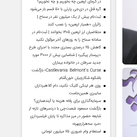
در گرمای اربعین چه بخوریم و چه نخوریم؟
گره قتل در دی‌جی پارتی با ۵۰ قسم باز می‌شود
ثبت‌نام بیش از یک میلیون نفر در سماح |
زائران «همیار اربعین» را نصب کنند
متقاضیان ارز اربعین ۱۴۰۵ بخوانند | ثبت‌نام در
سامانه سماح را به روز‌های آخر موکول نکنید
کاهش ۲۵ درصدی بستری مجدد با اجرای طرح
«پرستار پیگیر» | شناسایی بیش از ۳۰۰۰ مورد
جدید سرطان در خانواده بیماران
Castlevania: Belmont’s Curse؛ بازگشت
باشکوه شکارچیان خون‌آشام
روی هر لینکی کلیک نکنید، دام کلاهبرداران
سایبری همین‌جاست
سرمایه‌گذاری برای رفاه؛ هزینه یا آینده‌سازی؟
بازگشت مسعود شصت‌چی با دردسر‌های تازه؛ از
شایعه حضور در میز مذاکره تا پایان فیلمبرداری
«مرد سه‌هزارچهره»
استعلام وام ضروری ۷۵ میلیون تومانی