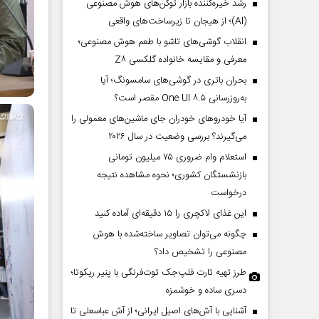
رشد خیره‌کننده بازار توکن‌های هوش مصنوعی
(AI)؛ از هیجان تا زیرساخت‌های واقعی
انقلاب گوشی‌های تاشو‌ با طعم هوش مصنوعی؛
معرفی و مقایسه خانواده گلکسی Z۸
بحران باتری در گوشی‌های سامسونگ؛ آیا
به‌روزرسانی One UI ۸.۵ مقصر است؟
آیا خودروهای خودران جای ماشین‌های معمولی را
می‌گیرند؟ بررسی وضعیت در سال ۲۰۲۶
استعلام وام ضروری ۷۵ میلیون تومانی
بازنشستگان کشوری؛ نحوه مشاهده نتیجه
درخواست
این غذای لاکچری را ۱۵ دقیقه‌ای آماده کنید
چگونه می‌توان تصاویر ساخته‌شده با هوش
مصنوعی را تشخیص داد؟
طرز تهیه تارت فلپ‌جک توت‌فرنگی با پنیر ریکوتا؛
دسری ساده و خوشمزه
آشنایی با آش‌های اصیل ایرانی؛ از آش عباسعلی تا