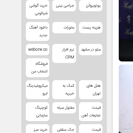
یوتوبروکرز
جراحی بینی
خرید گوشی
شیائومی
هزینه پست
بخورات
دانلود آهنگ
جدید
سئو در مشهد
نرم افزار
webone.co
CRM
فروشگاه
انتخاب من
هتل های
کمک به
میکروبلیدینگ
تهران
خیریه
ابرو
قیمت
مفتول سیاه
کوچینگ
ضایعات آهن
سازمانی
قیمت
جک سقفی
خرید میز