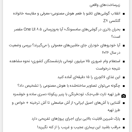
زیرساخت‌های واقعی
انقلاب گوشی‌های تاشو‌ با طعم هوش مصنوعی؛ معرفی و مقایسه خانواده
گلکسی Z۸
بحران باتری در گوشی‌های سامسونگ؛ آیا به‌روزرسانی One UI ۸.۵ مقصر
است؟
آیا خودروهای خودران جای ماشین‌های معمولی را می‌گیرند؟ بررسی وضعیت
در سال ۲۰۲۶
استعلام وام ضروری ۷۵ میلیون تومانی بازنشستگان کشوری؛ نحوه مشاهده
نتیجه درخواست
این غذای لاکچری را ۱۵ دقیقه‌ای آماده کنید
چگونه می‌توان تصاویر ساخته‌شده با هوش مصنوعی را تشخیص داد؟
طرز تهیه تارت فلپ‌جک توت‌فرنگی با پنیر ریکوتا؛ دسری ساده و خوشمزه
آشنایی با آش‌های اصیل ایرانی؛ از آش عباسعلی تا آش ترخینه + خواص و
طرز تهیه
پارک شیرین قابلیت‌ بالایی برای اجرای پروژهای تفریحی دارد
مراقب باشید این بیماری عجیب و غریب را از کنه نگیرید!