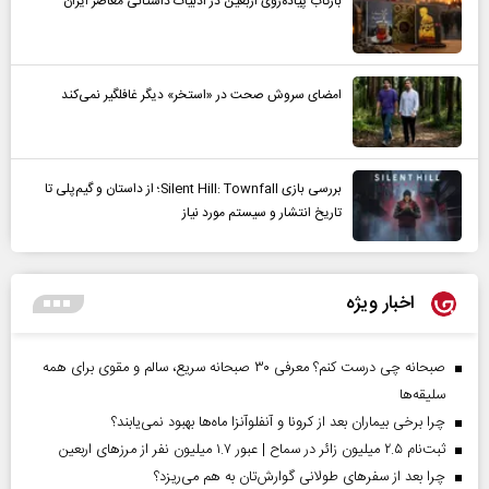
بازتاب پیاده‌روی اربعین در ادبیات داستانی معاصر ایران
امضای سروش صحت در «استخر» دیگر غافلگیر نمی‌کند
بررسی بازی Silent Hill: Townfall؛ از داستان و گیم‌پلی تا
تاریخ انتشار و سیستم مورد نیاز
اخبار ویژه
صبحانه چی درست کنم؟ معرفی ۳۰ صبحانه سریع، سالم و مقوی برای همه
سلیقه‌ها
چرا برخی بیماران بعد از کرونا و آنفلوآنزا ماه‌ها بهبود نمی‌یابند؟
ثبت‌نام ۲.۵ میلیون زائر در سماح | عبور ۱.۷ میلیون نفر از مرز‌های اربعین
چرا بعد از سفرهای طولانی گوارش‌تان به هم می‌ریزد؟