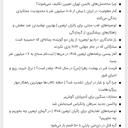
چرا ساختمان‌های ناایمن تهران تعیین تکلیف نمی‌شوند؟
آمار معلولیت در ایران | بیش از ۱۰.۵ میلیون نفر با محدودیت عملکردی
زندگی می‌کنند
توصیه‌های طب سنتی برای زائران اربعین | بهترین نوشیدنی ضد عطش و
راهکارهای پیشگیری از گرمازدگی
راز ماندگاری «رادیو اربعین» از زبان دو گوینده؛ رسانه‌ای که حسینیه است
ستارگانی که در جام جهانی ۲۰۲۶ بازی نکردند
آغاز رسمی برنامه‌های اربعین ۱۴۰۵ در مرز‌ها | ثبت‌نام سماح به ۱.۷ میلیون نفر
رسید
قیمت قبر در بهشت زهرا (س) در سال ۱۴۰۵ چقدر است؟ | نرخ خرید، رزرو و
احیای قبور
چرا گرد و غبار در ایران تشدید شد؟ | حقابه تالاب‌ها مهم‌ترین راهکار مهار
ریزگردهاست
مجازات سنگین برای آدم‌ربایان گوش‌بر
واکسن جدید سرطان پانکراس امیدبخش شد
توصیه‌های تغذیه‌ای برای زائران اربعین ۱۴۰۵ | در گرمای اربعین چه بخوریم و
چه نخوریم؟
گره قتل در دی‌جی پارتی با ۵۰ قسم باز می‌شود