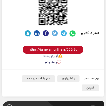
اشتراک گذاری :
گزارش خطا
پسندیدم
برچسب ها:
رضا پهلوی
من وکالت می دهم
کمپین