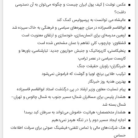
عکس نوشت | کیف پول ایران چیست و چگونه می‌توان به آن دسترسی
داشت؟
عالیشاه می توانست به پرسپولیس کمک کند
ابوالقاسم قاسم‌زاده در میان چهره‌های سیاسی و فرهنگی به خاک سپرده شد
اربعین مدرسه‌ای برای انسان‌سازی، خودسازی و ارتقای معنویت است
قشقاوی: چارچوب کلی تفاهم با عمان مشخص شده است
پنطیکاستی، کاریزماتیک و جنبش حواریون جدید: تبارشناسی، باور‌ها و
کاربست سیاسی در عصر ترامپ
خبرنگاران؛ راویان حقیقت جنگ
ترکیب طلایی برنج، لوبیا و گوشت که فراموش نمی‌شود
بهترین هدیه روز خبرنگار
پیام تسلیت معاون وزیر ارشاد در پی درگذشت استاد ابوالقاسم قاسم‌زاده
هشدار پلیس برای مسافران شمال؛ مسیر جنوب به شمال چالوس و تهران–
شمال بسته شد
هشدار متخصصان؛ هپاتیت خاموش می‌تواند به سرطان کبد برسد!
اجازه ایجاد مسیر دوم را در تنگه هرمز نمی‌دهیم
هک شرکت‌های مالی با تماس تلفنی؛ فیشینگ صوتی برای سرقت اطلاعات
حساس