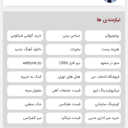
نیازمندی ها
یوتوبروکرز
جراحی بینی
خرید گوشی شیائومی
هزینه پست
بخورات
دانلود آهنگ جدید
سئو در مشهد
نرم افزار CRM
webone.co
فروشگاه انتخاب من
هتل های تهران
کمک به خیریه
میکروبلیدینگ ابرو
قیمت ضایعات آهن
مفتول سیاه
کوچینگ سازمانی
قیمت هبلکس
جک سقفی
خرید میز اداری مدرن
قیمت میلگرد
میز کنفرانس