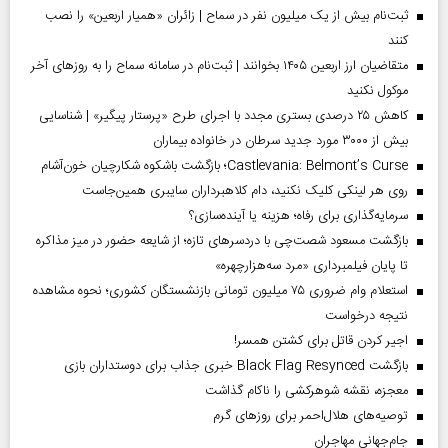
ثبت‌نام بیش از یک میلیون نفر در سماح | زائران «همیار اربعین» را نصب
کنند
متقاضیان ارز اربعین ۱۴۰۵ بخوانند | ثبت‌نام در سامانه سماح را به روز‌های آخر
موکول نکنید
کاهش ۲۵ درصدی بستری مجدد با اجرای طرح «پرستار پیگیر» | شناسایی
بیش از ۳۰۰۰ مورد جدید سرطان در خانواده بیماران
Castlevania: Belmont’s Curse؛ بازگشت باشکوه شکارچیان خون‌آشام
روی هر لینکی کلیک نکنید، دام کلاهبرداران سایبری همین‌جاست
سرمایه‌گذاری برای رفاه؛ هزینه یا آینده‌سازی؟
بازگشت مسعود شصت‌چی با دردسر‌های تازه؛ از شایعه حضور در میز مذاکره
تا پایان فیلمبرداری «مرد سه‌هزارچهره»
استعلام وام ضروری ۷۵ میلیون تومانی بازنشستگان کشوری؛ نحوه مشاهده
نتیجه درخواست
اجیر کردن قاتل برای کشتن همسر!
بازگشت Black Flag Resynced خبری جذاب برای دوستداران بازی
معجزه، نقشه شوهرکشی را ناکام گذاشت
توصیه‌های هلال‌احمر برای روز‌های گرم
جام‌جهانی مهاجران