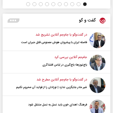
گفت و گو
در گفت‌و‌گو با جام‌جم آنلاین تشریح شد
فاصله ایران با پیشرو‌ان هوش مصنوعی قابل جبران است
جام‌جم آنلاین بررسی کرد
باج‌نیوزها؛ باج‌گیری در لباس افشاگری
در گفت‌و‌گو با جام‌جم آنلاین مطرح شد
شیر مادر جایگزین ندارد | نوزادان را از فواید آن محروم نکنیم
فرهنگ اهدای خون باید نسل به نسل منتقل شود