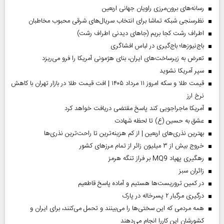
رسانه‌های برون‌مرزی راویان جهانی اربعین
نظرسنجی شبکه تماشا برای انتخاب سریال‌های شرقی محبوب مخاطبان
اطراف رشت کجا بریم (جاهای دیدنی اطراف رشت)
باج‌نیوزها؛ باج‌گیری در لباس افشاگری
تعرض به زیرساخت‌های ایران، بنای هژمونی آمریکا را فرو می‌ریزد
سپر آمریکا نشوید
قیمت طلا و سکه امروز ۱۱ مرداد ۱۴۰۵ | افت قیمت طلا در بازار تهران با کاهش
نرخ ارز
آمریکا ماجراجویی کند پاسخ مقتضی دریافت خواهد کرد
عشق به حسین (ع) تا لحظه شهادت
بهترین نذری‌های اربعین | از کم هزینه‌ترین تا راحت‌ترین نذری‌ها
خروج بیش از ۳ میلیون زائر از تمام مرز‌های کشور
رهگیری پهپاد MQ9 بر فراز تنگه هرمز
‌زائران سبز
در کمین تروریست‌ها هستیم و آماده پاسخ قاطعیم
درگیری مرگبار ۲ پسرخاله در پارک
همه مردمی که این سختی‌ها را می‌بینند و تحمل می‌کنند، برای ایران و
کشورشان این کاررا انجام می‌دهند