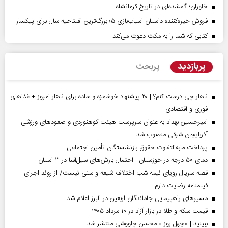
خاوران؛ گمشده‌ای در تاریخ کرمانشاه
فروش خیره‌کننده داستان اسباب‌بازی ۵؛ بزرگ‌ترین افتتاحیه سال برای پیکسار
کتابی که شما را به مکث دعوت می‌کند
پربازدید
پربحث
ناهار چی درست کنم؟ | ۲۰ پیشنهاد خوشمزه و ساده برای ناهار امروز + غذاهای
فوری و اقتصادی
امیرحسین بهداد به عنوان سرپرست هیئت کوهنوردی و صعودهای ورزشی
آذربایجان شرقی منصوب شد
پرداخت مابه‌التفاوت حقوق بازنشستگان تأمین اجتماعی
دمای ۵۰ درجه در خوزستان | احتمال بارش‌های سیل‌آسا در ۳ استان
قصه سریال رویای نیمه شب اختلاف شیعه و سنی نیست/ از روند اجرای
فیلمنامه رضایت دارم
مسیر‌های راهپیمایی جاماندگان اربعین در البرز اعلام شد
قیمت سکه و طلا در بازار آزاد در ۱۰ مرداد ۱۴۰۵
ببینید | «چهل روز » محسن چاووشی منتشر شد