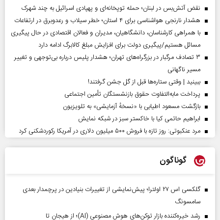
نقض آتش‌بس در لبنان؛ حمله توپخانه‌ای و پهپادی اسرائیل به چند شهرک
هشدار نارنجی هواشناسی برای ۴ استان؛ خطر سیلاب و رعدوبرق در ارتفاعات
با همراهی کارشناسان، دانشگاهیان، مدیران و فعالان اقتصادی در حال پیگیری
مسائل هستیم/پیگیری دولت برای افزایش مبلغ کالابرگ ادامه دارد
۳ تصادف مرگبار در بزرگراه‌های تهران؛ هشدار پلیس درباره بی‌توجهی و تغییر
مسیر ناگهانی
ببینید | وقتی ستاره‌ها قبل از گل جشن گرفتند!
پرداخت مابه‌التفاوت حقوق بازنشستگان تأمین اجتماعی
بازگشت مسعود اطیابی با «نسخهٔ آزمایشی» به تلویزیون
ابراهیم حاتمی کیا با خاکستر سبز در شبکه نمایش
مرد عنکبوتی: روز تازه با فروش ۵۰۰ میلیون دلاری در آمریکا رکوردشکنی کرد
گوناگون
گلکسی اس ۲۷ اولترا؛ پیش‌نمایشی از تغییرات بنیادین در پرچمدار بعدی
سامسونگ
رشد خیره‌کننده بازار توکن‌های هوش مصنوعی (AI)؛ از هیجان تا