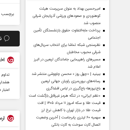
امیرحسین بهداد به عنوان سرپرست هیئت
برچسب ه
کوهنوردی و صعودهای ورزشی آذربایجان شرقی
منصوب شد
پرداخت مابه‌التفاوت حقوق بازنشستگان تأمین
ن
اجتماعی
نظرسنجی شبکه تماشا برای انتخاب سریال‌های
شرقی محبوب مخاطبان
اخب
مسیر‌های راهپیمایی جاماندگان اربعین در البرز
اعلام شد
ببینید | «چهل روز » محسن چاووشی منتشر شد
تداوم 
دماه
صفحات نخست‌روزنامه ها‌ی پنجشنبه‌۸ مردادماه
صفحات 
رسانه‌های برون‌مرزی راویان جهانی اربعین
هشدار «ن
باج‌نیوزها؛ باج‌گیری در لباس افشاگری
اعتبار 
«نظم ایرانی» در تنگه هرمز غیرقابل بازگشت است
قیمت طلا و سکه امروز ۱۱ مرداد ۱۴۰۵ | افت
قیمت طلا در بازار تهران با کاهش نرخ ارز
ارس
سهمیه ۶۰ لیتری پابرجاست | آخرین وضعیت
اتصال کارت سوخت به کارت بانکی