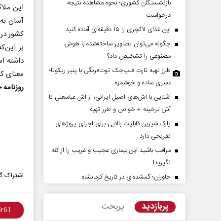
بازنشستگان کشوری؛ نحوه مشاهده نتیجه
این ملاک
درخواست
آسان به 
این غذای لاکچری را ۱۵ دقیقه‌ای آماده کنید
کشور در 
چگونه می‌توان تصاویر ساخته‌شده با هوش
بر این‌ک
مصنوعی را تشخیص داد؟
داشته اس
طرز تهیه تارت فلپ‌جک توت‌فرنگی با پنیر ریکوتا؛
معنای کو
دسری ساده و خوشمزه
روزنامه 
آشنایی با آش‌های اصیل ایرانی؛ از آش عباسعلی تا
ر شدن استیصال متجاوزان
سیاست‌های ضدایرانی
آش ترخینه + خواص و طرز تهیه
آمریکا تغییر نکرده است
پارک شیرین قابلیت‌ بالایی برای اجرای پروژهای
تفریحی دارد
 دیپلمات پیشین
دکتر فواد ایزدی - کارشناس ارشد مسائل آمریکا
مراقب باشید این بیماری عجیب و غریب را از کنه
نگیرید!
اشتراک گذ
خاوران؛ گمشده‌ای در تاریخ کرمانشاه
پربازدید
پربحث