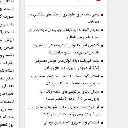
اختلال و
است، چرا
راهی ساده برای جلوگیری از چک‌های برگشتی در
صورت گر
معاملات
معرفی گونه جدید گیاهی چهارمحال و بختیاری در
است رقم
مجله علمی بین المللی
ارزش افز
گلکسی اس ۲۷ اولترا؛ پیش‌نمایشی از تغییرات
سپس روزه
بنیادین در پرچمدار بعدی سامسونگ
رشد خیره‌کننده بازار توکن‌های هوش مصنوعی
رقم اما 
(AI)؛ از هیجان تا زیرساخت‌های واقعی
اعلام ش
انقلاب گوشی‌های تاشو‌ با طعم هوش مصنوعی؛
میثم لط
معرفی و مقایسه خانواده گلکسی Z۸
بحران باتری در گوشی‌های سامسونگ؛ آیا
حوزه‌های
به‌روزرسانی One UI ۸.۵ مقصر است؟
تعطیلات
آیا خودروهای خودران جای ماشین‌های معمولی را
بسیاری د
می‌گیرند؟ بررسی وضعیت در سال ۲۰۲۶
استعلام وام ضروری ۷۵ میلیون تومانی