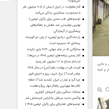
نمی‌شوند؟
آمار معلولیت در ایران | بیش از ۱۰.۵ میلیون نفر
با محدودیت عملکردی زندگی می‌کنند
توصیه‌های طب سنتی برای زائران اربعین |
بهترین نوشیدنی ضد عطش و راهکارهای
پیشگیری از گرمازدگی
راز ماندگاری «رادیو اربعین» از زبان دو گوینده؛
رسانه‌ای که حسینیه است
ستارگانی که در جام جهانی ۲۰۲۶ بازی نکردند
آغاز رسمی برنامه‌های اربعین ۱۴۰۵ در مرز‌ها |
ثبت‌نام سماح به ۱.۷ میلیون نفر رسید
و بلایی
قیمت قبر در بهشت زهرا (س) در سال ۱۴۰۵
 و البته
چقدر است؟ | نرخ خرید، رزرو و احیای قبور
چرا گرد و غبار در ایران تشدید شد؟ | حقابه
تالاب‌ها مهم‌ترین راهکار مهار ریزگردهاست
مجازات سنگین برای آدم‌ربایان گوش‌بر
واکسن جدید سرطان پانکراس امیدبخش شد
توصیه‌های تغذیه‌ای برای زائران اربعین ۱۴۰۵ |