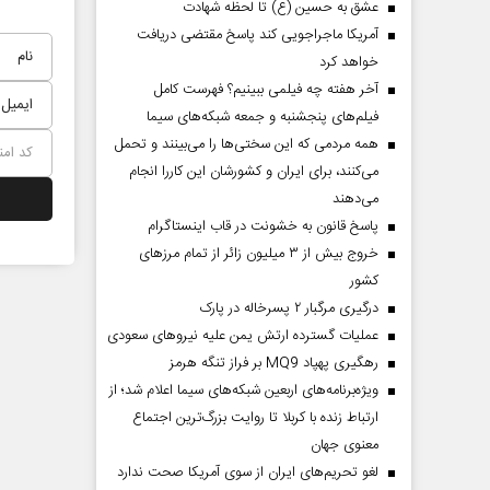
عشق به حسین (ع) تا لحظه شهادت
آمریکا ماجراجویی کند پاسخ مقتضی دریافت
خواهد کرد
آخر هفته چه فیلمی ببینیم؟ فهرست کامل
فیلم‌های پنجشنبه و جمعه شبکه‌های سیما
همه مردمی که این سختی‌ها را می‌بینند و تحمل
می‌کنند، برای ایران و کشورشان این کاررا انجام
می‌دهند
پاسخ قانون به خشونت در قاب اینستاگرام
خروج بیش از ۳ میلیون زائر از تمام مرز‌های
کشور
درگیری مرگبار ۲ پسرخاله در پارک
عملیات گسترده ارتش یمن علیه نیروهای سعودی
رهگیری پهپاد MQ9 بر فراز تنگه هرمز
ویژه‌برنامه‌های اربعین شبکه‌های سیما اعلام شد؛ از
ارتباط زنده با کربلا تا روایت بزرگ‌ترین اجتماع
معنوی جهان
لغو تحریم‌های ایران از سوی آمریکا صحت ندارد