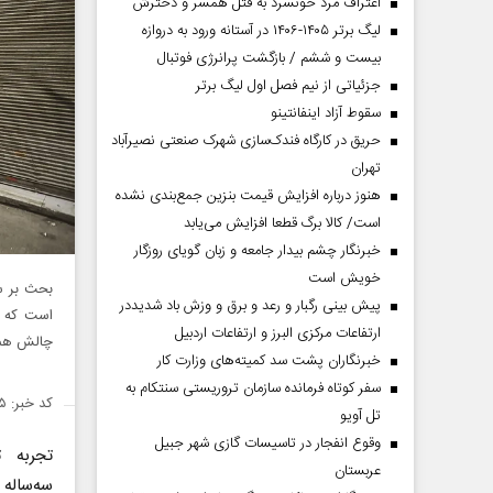
اعتراف مرد خونسرد به قتل همسر و دخترش
لیگ برتر ۱۴۰۵-۱۴۰۶ در آستانه ورود به دروازه
بیست و ششم / بازگشت پرانرژی فوتبال
جزئیاتی از نیم فصل اول لیگ برتر
سقوط آزاد اینفانتینو
حریق در کارگاه فندک‌سازی شهرک صنعتی نصیرآباد
تهران
هنوز درباره افزایش قیمت بنزین جمع‌بندی نشده
است/ کالا برگ قطعا افزایش می‌یابد
خبرنگار چشم بیدار جامعه و زبان گویای روزگار
خویش است
بحث بر س
پیش بینی رگبار و رعد و برق و وزش باد شدیددر
است که بر
ارتفاعات مرکزی البرز و ارتفاعات اردبیل
چالش همی
خبرنگاران پشت سد کمیته‌های وزارت کار
سفر کوتاه فرمانده سازمان تروریستی سنتکام به
کد خبر: ۱۳۹۵۷۴۵
تل آویو
وقوع انفجار در تاسیسات گازی شهر جبیل
تجربه ت
عربستان
سه‌ساله