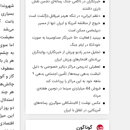
خبرنگاران در ناکامی جنگ رسانه‌ای دشمن نقش
شهروند
بارزی داشتند
بسیاری ا
«نظم ایرانی» در تنگه هرمز غیرقابل بازگشت است
باعث گ
خروج از مناقشه آمریکا و ایران تنها از مسیر
می‌شد 
دیپلماسی ممکن است
معیشت‌ش
ببینید | فعالیت ۵۰ خبرنگار صداوسیما به صورت
اما سوی
خوداتکا در ایام جنگ
تجلیل مدیر رادیو ورزش از خبرنگاران؛ روایتگران
به چشم 
بی‌ادعای افتخارهای ورزش ایران
هر بار ب
تعطیلی تدریجی مراکز دیالیز خصوصی به دلیل
معطوف به
انباشت بدهی بیمه‌ها/ تأمین اجتماعی بدهی ۹
گاز و آل
ماهه خود به این مراکز را پرداخت کند
چالش‌های
فروش 44 میلیاردی سینما در دومین هفته‌ی
هر چند 
مرداد
استدلال 
عکس نوشت | کالبدشکافی سوگیری رسانه‌های
آمریکایی در تقابل با ایران
اقتصادی 
گوناگون