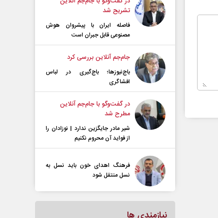
در گفت‌و‌گو با جام‌جم آنلاین
تشریح شد
فاصله ایران با پیشرو‌ان هوش
مصنوعی قابل جبران است
جام‌جم آنلاین بررسی کرد
باج‌نیوزها؛ باج‌گیری در لباس
افشاگری
در گفت‌و‌گو با جام‌جم آنلاین
مطرح شد
شیر مادر جایگزین ندارد | نوزادان را
از فواید آن محروم نکنیم
فرهنگ اهدای خون باید نسل به
نسل منتقل شود
نیازمندی ها