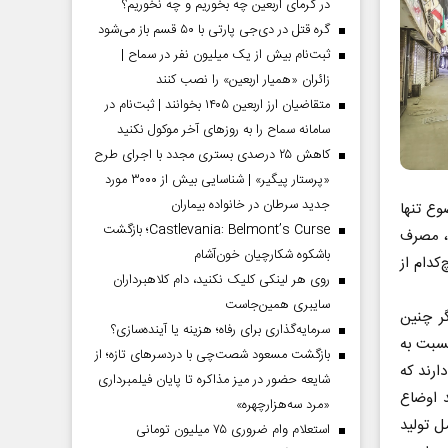
در گرمای اربعین چه بخوریم و چه نخوریم؟
گره قتل در دی‌جی پارتی با ۵۰ قسم باز می‌شود
ثبت‌نام بیش از یک میلیون نفر در سماح |
زائران «همیار اربعین» را نصب کنند
متقاضیان ارز اربعین ۱۴۰۵ بخوانند | ثبت‌نام در
سامانه سماح را به روز‌های آخر موکول نکنید
کاهش ۲۵ درصدی بستری مجدد با اجرای طرح
«پرستار پیگیر» | شناسایی بیش از ۳۰۰۰ مورد
جدید سرطان در خانواده بیماران
وع تنها
Castlevania: Belmont’s Curse؛ بازگشت
ا، مصرف
باشکوه شکارچیان خون‌آشام
کدام از
روی هر لینکی کلیک نکنید، دام کلاهبرداران
سایبری همین‌جاست
ر چنین
سرمایه‌گذاری برای رفاه؛ هزینه یا آینده‌سازی؟
نسبت به
بازگشت مسعود شصت‌چی با دردسر‌های تازه؛ از
۷روز تعطیلی در سال دارند که
شایعه حضور در میز مذاکره تا پایان فیلمبرداری
ت. آنها می‌گویند اوضاع
«مرد سه‌هزارچهره»
ل تولید
استعلام وام ضروری ۷۵ میلیون تومانی