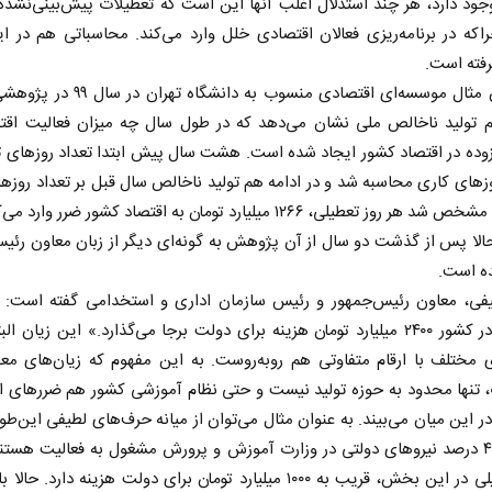
جود دارد، هر چند استدلال اغلب آنها این است که تعطیلات پیش‌بینی‌نشده 
که در برنامه‌ریزی فعالان اقتصادی خلل وارد می‌کند. محاسباتی هم در ا
فته است.
به عنوان مثال موسسه‌ای اقتصادی منسوب به دانشگا
 تولید ناخالص ملی نشان می‌دهد که در طول سال چه میزان فعالیت اقت
وده در اقتصاد کشور ایجاد شده است. هشت سال پیش ابتدا تعداد روزهای 
ای کاری محاسبه شد و در ادامه هم تولید ناخالص سال قبل بر تعداد روزه
تقسیم و مشخص شد هر روز تعطیلی، ۱۲۶۶ میلیارد تومان به اقتصاد کشور ضرر وار
حالا پس از گذشت دو سال از آن پژوهش به گونه‌ای دیگر از زبان معاون رئی
ده است.
یفی، معاون رئیس‌جمهور و رئیس سازمان اداری و استخدامی گفته است: «
تعطیلی در کشور ۲۴۰۰ میلیارد تومان هزینه برای دولت برجا می‌گذارد.» این زیان ال
 مختلف با ارقام متفاوتی هم رو‌به‌روست. به این مفهوم که زیان‌های م
، تنها محدود به حوزه تولید نیست و حتی نظام آموزشی کشور هم ضررهای ا
ر این میان می‌بیند. به عنوان مثال می‌توان از میانه حرف‌های لطیفی این‌طو
شد که ۴۰ درصد نیروهای دولتی در وزارت آموزش و پرورش مشغول به فعالیت هستن
روز تعطیلی در این بخش، قریب به ۱۰۰۰ میلیارد تومان برای دولت هزینه دارد. ح