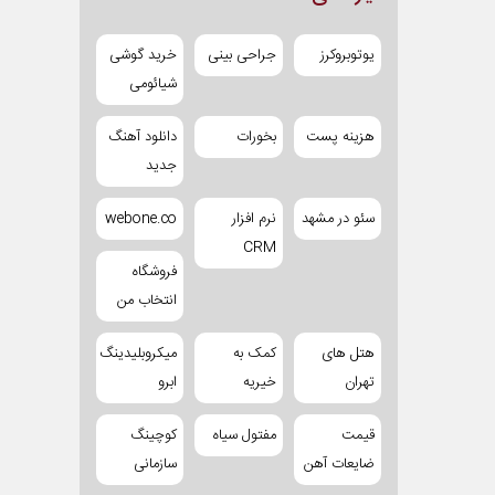
یوتوبروکرز
جراحی بینی
خرید گوشی
شیائومی
هزینه پست
بخورات
دانلود آهنگ
جدید
سئو در مشهد
نرم افزار
webone.co
CRM
فروشگاه
انتخاب من
هتل های
کمک به
میکروبلیدینگ
تهران
خیریه
ابرو
قیمت
مفتول سیاه
کوچینگ
ضایعات آهن
سازمانی