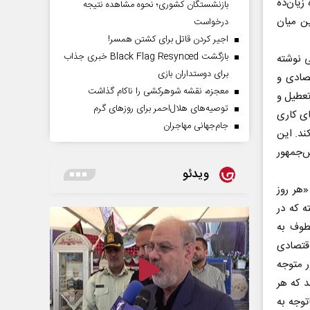
زیان‌ده
بازنشستگان کشوری؛ نحوه مشاهده نتیجه
ین میان
درخواست
اجیر کردن قاتل برای کشتن همسر!
بازگشت Black Flag Resynced خبری جذاب
ه تهران در سال ۹۹ در پژوهشی نوشته
برای دوستداران بازی
صادی و
معجزه، نقشه شوهرکشی را ناکام گذاشت
تعطیل و
توصیه‌های هلال‌احمر برای روز‌های گرم
ای کاری
جام‌جهانی مهاجران
د می‌کند. این
س‌جمهور
ویدئو
هر روز
بته که در
عطوف به
قتصادی
ر متوجه
د که هر
الا باتوجه به