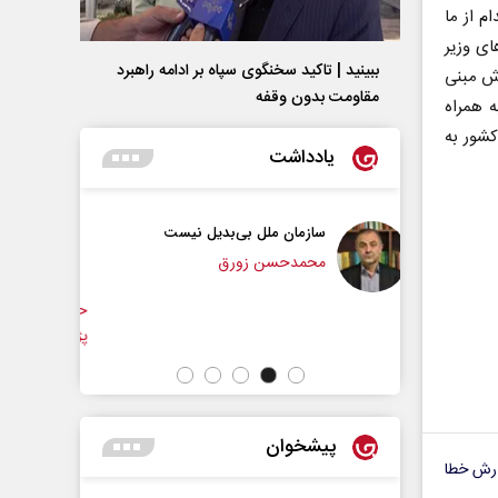
م از ما
ای وزیر
ببینید | تاکید سخنگوی سپاه بر ادامه راهبرد
رش مبنی
مقاومت بدون وقفه
ه همراه
کشور به
یادداشت
ل بی‌بدیل نیست
هویت ایرانی _ اسلامی در مکتب
امام شهید
 زورق
حجت‌الاسلام دکتر حمید احمدی - نویسنده و
م
پژوهشگر
پیشخوان
رش خطا