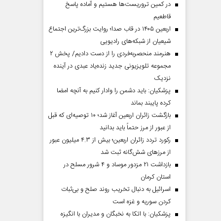
در کمین تروریست‌ها هستیم و آماده پاسخ
قاطعیم
اربعین ۱۴۰۵ در قاب صدا؛ روایت بزرگ‌ترین اجتماع
شیعیان از شبکه‌های رادیویی
هنرمند منحصر‌به‌فردی را از دست دادیم/ پخش ۲
مجموعه تلویزیونی جدید زنده‌یاد عبدی در آینده
نزدیک
پزشکیان: باید دشمن را وادار کنیم به آنچه امضا
کرده پایبند بماند
بازگشت زائران اربعین آغاز شد؛ ۱۰ توصیه‌ای که قبل
از عبور از مرز حتماً باید بدانید
رکورد تردد زائران اربعین؛ بیش از ۴.۳ میلیون عبور
از مرزهای شش‌گانه ثبت شد
بازداشت ۲۱ مزدور موساد و ۴ شرور مسلح در
استان کرمان
اسرائیل به دنبال تخریب روند صلح و بی‌ثبات
کردن سوریه و غزه است
پزشکیان: با اتکا به نخبگان و مدیران با انگیزه