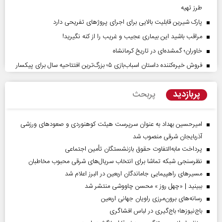
طرز تهیه
پارک شیرین قابلیت‌ بالایی برای اجرای پروژهای تفریحی دارد
مراقب باشید این بیماری عجیب و غریب را از کنه نگیرید!
خاوران؛ گمشده‌ای در تاریخ کرمانشاه
فروش خیره‌کننده داستان اسباب‌بازی ۵؛ بزرگ‌ترین افتتاحیه سال برای پیکسار
پربازدید
پربحث
امیرحسین بهداد به عنوان سرپرست هیئت کوهنوردی و صعودهای ورزشی
آذربایجان شرقی منصوب شد
پرداخت مابه‌التفاوت حقوق بازنشستگان تأمین اجتماعی
نظرسنجی شبکه تماشا برای انتخاب سریال‌های شرقی محبوب مخاطبان
مسیر‌های راهپیمایی جاماندگان اربعین در البرز اعلام شد
ببینید | «چهل روز » محسن چاووشی منتشر شد
رسانه‌های برون‌مرزی راویان جهانی اربعین
باج‌نیوزها؛ باج‌گیری در لباس افشاگری