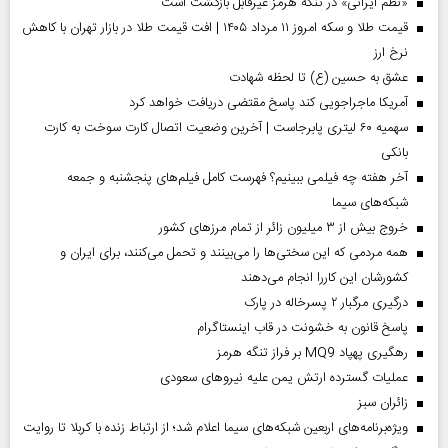
«نظم ایرانی» در تنگه هرمز غیرقابل بازگشت است
قیمت طلا و سکه امروز ۱۱ مرداد ۱۴۰۵ | افت قیمت طلا در بازار تهران با کاهش
نرخ ارز
عشق به حسین (ع) تا لحظه شهادت
آمریکا ماجراجویی کند پاسخ مقتضی دریافت خواهد کرد
سهمیه ۶۰ لیتری پابرجاست | آخرین وضعیت اتصال کارت سوخت به کارت
بانکی
آخر هفته چه فیلمی ببینیم؟ فهرست کامل فیلم‌های پنجشنبه و جمعه
شبکه‌های سیما
خروج بیش از ۳ میلیون زائر از تمام مرز‌های کشور
همه مردمی که این سختی‌ها را می‌بینند و تحمل می‌کنند، برای ایران و
کشورشان این کاررا انجام می‌دهند
درگیری مرگبار ۲ پسرخاله در پارک
پاسخ قانون به خشونت در قاب اینستاگرام
رهگیری پهپاد MQ9 بر فراز تنگه هرمز
عملیات گسترده ارتش یمن علیه نیروهای سعودی
‌زائران سبز
ویژه‌برنامه‌های اربعین شبکه‌های سیما اعلام شد؛ از ارتباط زنده با کربلا تا روایت