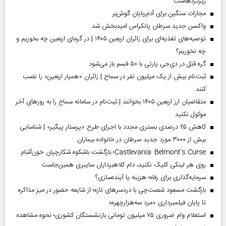
ریزگردهاست
مجازات سنگین برای آدم‌ربایان گوش‌بر
واکسن جدید سرطان پانکراس امیدبخش شد
توصیه‌های تغذیه‌ای برای زائران اربعین ۱۴۰۵ | در گرمای اربعین چه بخوریم و
چه نخوریم؟
گره قتل در دی‌جی پارتی با ۵۰ قسم باز می‌شود
ثبت‌نام بیش از یک میلیون نفر در سماح | زائران «همیار اربعین» را نصب
کنند
متقاضیان ارز اربعین ۱۴۰۵ بخوانند | ثبت‌نام در سامانه سماح را به روز‌های آخر
موکول نکنید
کاهش ۲۵ درصدی بستری مجدد با اجرای طرح «پرستار پیگیر» | شناسایی
بیش از ۳۰۰۰ مورد جدید سرطان در خانواده بیماران
Castlevania: Belmont’s Curse؛ بازگشت باشکوه شکارچیان خون‌آشام
روی هر لینکی کلیک نکنید، دام کلاهبرداران سایبری همین‌جاست
سرمایه‌گذاری برای رفاه؛ هزینه یا آینده‌سازی؟
بازگشت مسعود شصت‌چی با دردسر‌های تازه؛ از شایعه حضور در میز مذاکره
تا پایان فیلمبرداری «مرد سه‌هزارچهره»
استعلام وام ضروری ۷۵ میلیون تومانی بازنشستگان کشوری؛ نحوه مشاهده