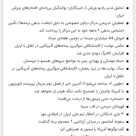
تجلیل مدیر رادیو ورزش از خبرنگاران؛ روایتگران بی‌ادعای افتخارهای ورزش
ایران
تعطیلی تدریجی مراکز دیالیز خصوصی به دلیل انباشت بدهی بیمه‌ها/ تأمین
اجتماعی بدهی ۹ ماهه خود به این مراکز را پرداخت کند
فروش 44 میلیاردی سینما در دومین هفته‌ی مرداد
عکس نوشت | کالبدشکافی سوگیری رسانه‌های آمریکایی در تقابل با ایران
افزایش کالابرگ دوباره جدی شد
حمله موشکی و پهپادی یمن به مواضع نیروهای همسو با عربستان
جنگ روایت‌ها در نبرد رمضان؛ کالبدشکافی سوگیری رسانه‌های آمریکایی در
تقابل با ایران
«طوبی ۲» ساخته می‌شود؟؛ آخرین خبر از فصل دوم سریال پربیننده تلویزیون
تا آمریکا رفتارش را تصحیح نکند، تنگه هرمز باز نخواهد شد
«استخر»‌‌؛ حتی میمون‌ها از درخت می‌افتند!
قهرمانان مردمی در قاب سیما
۳ بازی تدارکاتی در انتظار تیم ملی ایران در فیفادی مهر
سقوط آسانسور در میدان آرژانتین ۹ مصدوم برجا گذاشت
گفت‌وگوها آمریکا را مجبور به همراهی کرد