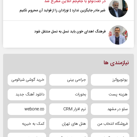
در گفت‌و‌گو با جام‌جم آنلاین مطرح شد
شیر مادر جایگزین ندارد | نوزادان را از فواید آن محروم نکنیم
فرهنگ اهدای خون باید نسل به نسل منتقل شود
نیازمندی ها
یوتوبروکرز
جراحی بینی
خرید گوشی شیائومی
هزینه پست
بخورات
دانلود آهنگ جدید
سئو در مشهد
نرم افزار CRM
webone.co
فروشگاه انتخاب من
هتل های تهران
کمک به خیریه