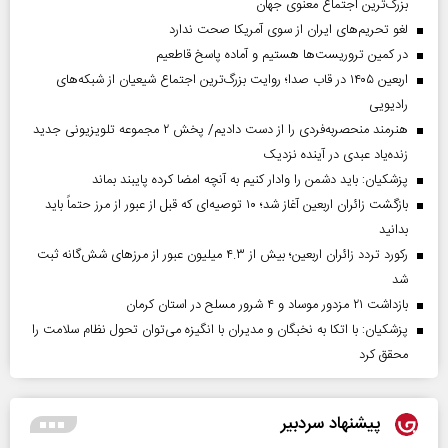
بزرگ‌ترین اجتماع معنوی جهان
لغو تحریم‌های ایران از سوی آمریکا صحت ندارد
در کمین تروریست‌ها هستیم و آماده پاسخ قاطعیم
اربعین ۱۴۰۵ در قاب صدا؛ روایت بزرگ‌ترین اجتماع شیعیان از شبکه‌های
رادیویی
هنرمند منحصر‌به‌فردی را از دست دادیم/ پخش ۲ مجموعه تلویزیونی جدید
زنده‌یاد عبدی در آینده نزدیک
پزشکیان: باید دشمن را وادار کنیم به آنچه امضا کرده پایبند بماند
بازگشت زائران اربعین آغاز شد؛ ۱۰ توصیه‌ای که قبل از عبور از مرز حتماً باید
بدانید
رکورد تردد زائران اربعین؛ بیش از ۴.۳ میلیون عبور از مرزهای شش‌گانه ثبت
شد
بازداشت ۲۱ مزدور موساد و ۴ شرور مسلح در استان کرمان
پزشکیان: با اتکا به نخبگان و مدیران با انگیزه می‌توان تحول نظام سلامت را
محقق کرد
پیشنهاد سردبیر