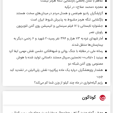
تفاهم با عمان به‌معنی بازگشایی تنگه هرمز نیست
معجزه «محمد صلاح» در ترکیه
گزارشگران رادیو هم‌نفس و همدل مردم در میدان‌های سخت هستند
بازگشایی تنگه هرمز مشروط به پذیرش شروط ایران است
جشنواره تابستانی با ۱۷ فیلم سینمایی و انیمیشن روی آنتن تلویزیون
راویان نصر
آمار شهدای غزه به ۷۳ هزار و ۳۸۴ نفر رسید؛ ۲ شهید و ۶ زخمی دیگر به
بیمارستان‌ها منتقل شدند
رسانه ملی در مقابله با جنگ روانی و شبهه‌افکنی دشمن نقش مهمی ایفا کرد
ببینید | «لبالب»؛ نخستین سریال مستند داستانی تولید شده با هوش
مصنوعی روی آنتن شبکه دو
هشدار پژوهشگران درباره یک ماده پرکاربرد؛ نقش پلی‌اتیلن در تشدید کبد
چرب
رژیم گیاه‌خواری در ماه چند کیلو از وزن شما کم می‌کند؟
گوناگون
معرفی گونه جدید گیاهی چهارمحال و بختیاری در مجله علمی بین المللی