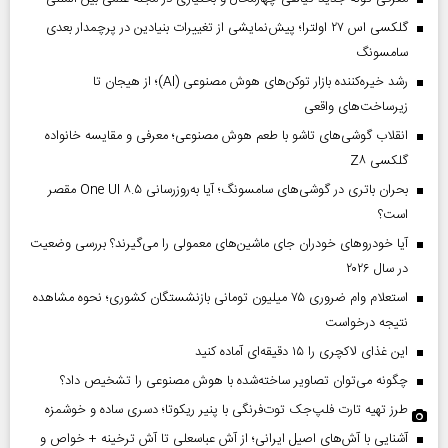
گلکسی اس ۲۷ اولترا؛ پیش‌نمایشی از تغییرات بنیادین در پرچمدار بعدی
سامسونگ
رشد خیره‌کننده بازار توکن‌های هوش مصنوعی (AI)؛ از هیجان تا
زیرساخت‌های واقعی
انقلاب گوشی‌های تاشو‌ با طعم هوش مصنوعی؛ معرفی و مقایسه خانواده
گلکسی Z۸
بحران باتری در گوشی‌های سامسونگ؛ آیا به‌روزرسانی One UI ۸.۵ مقصر
است؟
آیا خودروهای خودران جای ماشین‌های معمولی را می‌گیرند؟ بررسی وضعیت
در سال ۲۰۲۶
استعلام وام ضروری ۷۵ میلیون تومانی بازنشستگان کشوری؛ نحوه مشاهده
نتیجه درخواست
این غذای لاکچری را ۱۵ دقیقه‌ای آماده کنید
چگونه می‌توان تصاویر ساخته‌شده با هوش مصنوعی را تشخیص داد؟
طرز تهیه تارت فلپ‌جک توت‌فرنگی با پنیر ریکوتا؛ دسری ساده و خوشمزه
آشنایی با آش‌های اصیل ایرانی؛ از آش عباسعلی تا آش ترخینه + خواص و