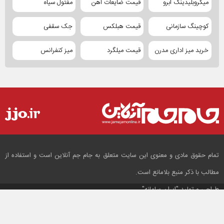
میکروبلیدینگ ابرو
قیمت ضایعات آهن
مفتول سیاه
کوچینگ سازمانی
قیمت هبلکس
جک سقفی
خرید میز اداری مدرن
قیمت میلگرد
میز کنفرانس
تمام حقوق مادی و معنوی این سایت متعلق به جام جم آنلاین است و استفاده از
مطالب با ذکر منبع بلامانع است.
طراحی و تولید
"ایران سامانه"