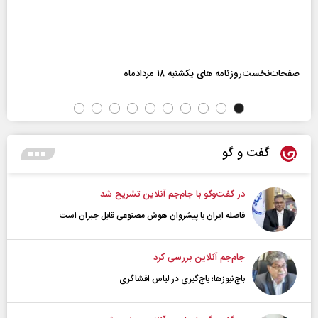
صفحات‌نخست‌روزنامه ها‌ی یکشنبه ۱۸ مردادماه
گفت و گو
در گفت‌و‌گو با جام‌جم آنلاین تشریح شد
فاصله ایران با پیشرو‌ان هوش مصنوعی قابل جبران است
جام‌جم آنلاین بررسی کرد
باج‌نیوزها؛ باج‌گیری در لباس افشاگری