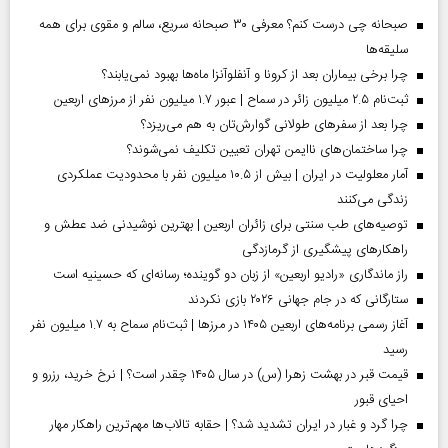
صبحانه چی درست کنم؟ معرفی ۳۰ صبحانه سریع، سالم و مقوی برای همه
سلیقه‌ها
چرا برخی بیماران بعد از کرونا و آنفلوآنزا ماه‌ها بهبود نمی‌یابند؟
ثبت‌نام ۲.۵ میلیون زائر در سماح | عبور ۱.۷ میلیون نفر از مرز‌های اربعین
چرا بعد از سفرهای طولانی گوارش‌تان به هم می‌ریزد؟
چرا ساختمان‌های ناایمن تهران تعیین تکلیف نمی‌شوند؟
آمار معلولیت در ایران | بیش از ۱۰.۵ میلیون نفر با محدودیت عملکردی
زندگی می‌کنند
توصیه‌های طب سنتی برای زائران اربعین | بهترین نوشیدنی ضد عطش و
راهکارهای پیشگیری از گرمازدگی
راز ماندگاری «رادیو اربعین» از زبان دو گوینده؛ رسانه‌ای که حسینیه است
ستارگانی که در جام جهانی ۲۰۲۶ بازی نکردند
آغاز رسمی برنامه‌های اربعین ۱۴۰۵ در مرز‌ها | ثبت‌نام سماح به ۱.۷ میلیون نفر
رسید
قیمت قبر در بهشت زهرا (س) در سال ۱۴۰۵ چقدر است؟ | نرخ خرید، رزرو و
احیای قبور
چرا گرد و غبار در ایران تشدید شد؟ | حقابه تالاب‌ها مهم‌ترین راهکار مهار