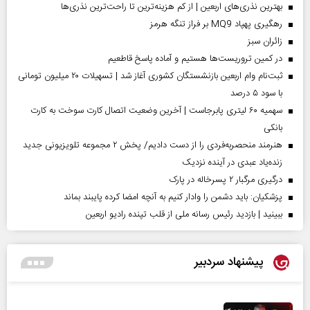
بهترین نذری‌های اربعین | از کم هزینه‌ترین تا راحت‌ترین نذری‌ها
رهگیری پهپاد MQ9 بر فراز تنگه هرمز
‌زائران سبز
در کمین تروریست‌ها هستیم و آماده پاسخ قاطعیم
ثبت‌نام وام اربعین بازنشستگان کشوری آغاز شد | تسهیلات ۲۰ میلیون تومانی
با سود ۵ درصد
سهمیه ۶۰ لیتری پابرجاست | آخرین وضعیت اتصال کارت سوخت به کارت
بانکی
هنرمند منحصر‌به‌فردی را از دست دادیم/ پخش ۲ مجموعه تلویزیونی جدید
زنده‌یاد عبدی در آینده نزدیک
درگیری مرگبار ۲ پسرخاله در پارک
پزشکیان: باید دشمن را وادار کنیم به آنچه امضا کرده پایبند بماند
ببینید | بازدید رئیس رسانه ملی از قلب تپنده رادیو اربعین
پیشنهاد سردبیر