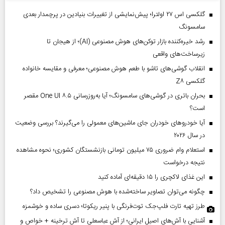
گلکسی اس ۲۷ اولترا؛ پیش‌نمایشی از تغییرات بنیادین در پرچمدار بعدی
سامسونگ
رشد خیره‌کننده بازار توکن‌های هوش مصنوعی (AI)؛ از هیجان تا
زیرساخت‌های واقعی
انقلاب گوشی‌های تاشو‌ با طعم هوش مصنوعی؛ معرفی و مقایسه خانواده
گلکسی Z۸
بحران باتری در گوشی‌های سامسونگ؛ آیا به‌روزرسانی One UI ۸.۵ مقصر
است؟
آیا خودروهای خودران جای ماشین‌های معمولی را می‌گیرند؟ بررسی وضعیت
در سال ۲۰۲۶
استعلام وام ضروری ۷۵ میلیون تومانی بازنشستگان کشوری؛ نحوه مشاهده
نتیجه درخواست
این غذای لاکچری را ۱۵ دقیقه‌ای آماده کنید
چگونه می‌توان تصاویر ساخته‌شده با هوش مصنوعی را تشخیص داد؟
طرز تهیه تارت فلپ‌جک توت‌فرنگی با پنیر ریکوتا؛ دسری ساده و خوشمزه
آشنایی با آش‌های اصیل ایرانی؛ از آش عباسعلی تا آش ترخینه + خواص و