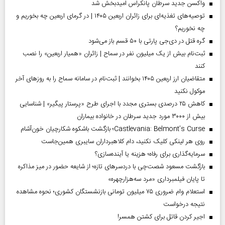
واکسن جدید سرطان پانکراس امیدبخش شد
توصیه‌های تغذیه‌ای برای زائران اربعین ۱۴۰۵ | در گرمای اربعین چه بخوریم و
چه نخوریم؟
گره قتل در دی‌جی پارتی با ۵۰ قسم باز می‌شود
ثبت‌نام بیش از یک میلیون نفر در سماح | زائران «همیار اربعین» را نصب
کنند
متقاضیان ارز اربعین ۱۴۰۵ بخوانند | ثبت‌نام در سامانه سماح را به روز‌های آخر
موکول نکنید
کاهش ۲۵ درصدی بستری مجدد با اجرای طرح «پرستار پیگیر» | شناسایی
بیش از ۳۰۰۰ مورد جدید سرطان در خانواده بیماران
Castlevania: Belmont’s Curse؛ بازگشت باشکوه شکارچیان خون‌آشام
روی هر لینکی کلیک نکنید، دام کلاهبرداران سایبری همین‌جاست
سرمایه‌گذاری برای رفاه؛ هزینه یا آینده‌سازی؟
بازگشت مسعود شصت‌چی با دردسر‌های تازه؛ از شایعه حضور در میز مذاکره
تا پایان فیلمبرداری «مرد سه‌هزارچهره»
استعلام وام ضروری ۷۵ میلیون تومانی بازنشستگان کشوری؛ نحوه مشاهده
نتیجه درخواست
اجیر کردن قاتل برای کشتن همسر!