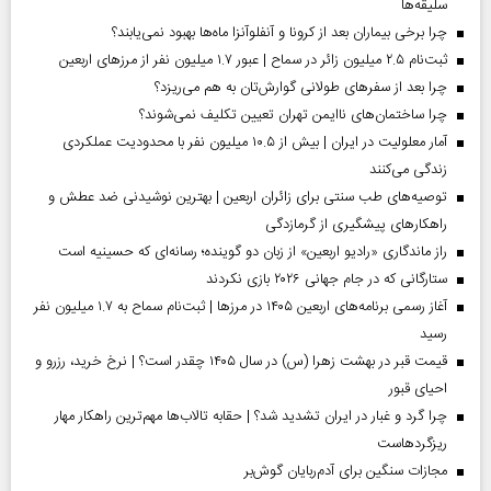
سلیقه‌ها
چرا برخی بیماران بعد از کرونا و آنفلوآنزا ماه‌ها بهبود نمی‌یابند؟
ثبت‌نام ۲.۵ میلیون زائر در سماح | عبور ۱.۷ میلیون نفر از مرز‌های اربعین
چرا بعد از سفرهای طولانی گوارش‌تان به هم می‌ریزد؟
چرا ساختمان‌های ناایمن تهران تعیین تکلیف نمی‌شوند؟
آمار معلولیت در ایران | بیش از ۱۰.۵ میلیون نفر با محدودیت عملکردی
زندگی می‌کنند
توصیه‌های طب سنتی برای زائران اربعین | بهترین نوشیدنی ضد عطش و
راهکارهای پیشگیری از گرمازدگی
راز ماندگاری «رادیو اربعین» از زبان دو گوینده؛ رسانه‌ای که حسینیه است
ستارگانی که در جام جهانی ۲۰۲۶ بازی نکردند
آغاز رسمی برنامه‌های اربعین ۱۴۰۵ در مرز‌ها | ثبت‌نام سماح به ۱.۷ میلیون نفر
رسید
قیمت قبر در بهشت زهرا (س) در سال ۱۴۰۵ چقدر است؟ | نرخ خرید، رزرو و
احیای قبور
چرا گرد و غبار در ایران تشدید شد؟ | حقابه تالاب‌ها مهم‌ترین راهکار مهار
ریزگردهاست
مجازات سنگین برای آدم‌ربایان گوش‌بر