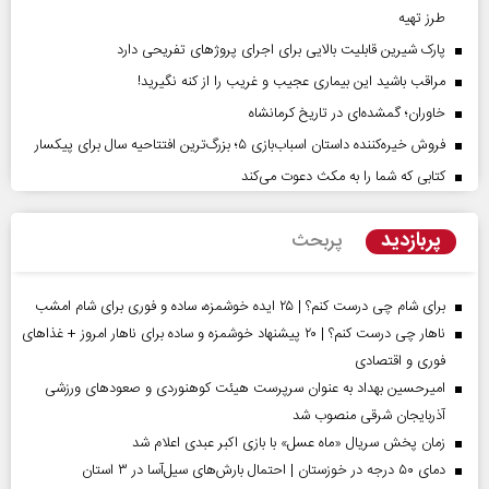
طرز تهیه
پارک شیرین قابلیت‌ بالایی برای اجرای پروژهای تفریحی دارد
مراقب باشید این بیماری عجیب و غریب را از کنه نگیرید!
خاوران؛ گمشده‌ای در تاریخ کرمانشاه
فروش خیره‌کننده داستان اسباب‌بازی ۵؛ بزرگ‌ترین افتتاحیه سال برای پیکسار
کتابی که شما را به مکث دعوت می‌کند
پربازدید
پربحث
برای شام چی درست کنم؟ | ۲۵ ایده خوشمزه، ساده و فوری برای شام امشب
ناهار چی درست کنم؟ | ۲۰ پیشنهاد خوشمزه و ساده برای ناهار امروز + غذاهای
فوری و اقتصادی
امیرحسین بهداد به عنوان سرپرست هیئت کوهنوردی و صعودهای ورزشی
آذربایجان شرقی منصوب شد
زمان پخش سریال «ماه عسل» با بازی اکبر عبدی اعلام شد
دمای ۵۰ درجه در خوزستان | احتمال بارش‌های سیل‌آسا در ۳ استان