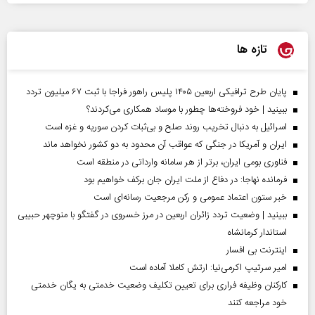
تازه ها
پایان طرح ترافیکی اربعین ۱۴۰۵ پلیس راهور فراجا با ثبت ۶۷ میلیون تردد
ببینید | خود فروخته‌ها چطور با موساد همکاری می‌کردند؟
اسرائیل به دنبال تخریب روند صلح و بی‌ثبات کردن سوریه و غزه است
ایران و آمریکا در جنگی که عواقب آن محدود به دو کشور نخواهد ماند
فناوری بومی ایران، برتر از هر سامانه وارداتی در منطقه است
فرمانده نهاجا: در دفاع از ملت ایران جان برکف خواهیم بود
خبر ستون اعتماد عمومی و رکن مرجعیت رسانه‌ای است
ببینید | وضعیت تردد زائران اربعین در مرز خسروی در گفتگو با منوچهر حبیبی
استاندار کرمانشاه
اینترنت بی افسار
امیر سرتیپ اکرمی‌نیا: ارتش کاملا آماده است
کارکنان وظیفه فراری برای تعیین تکلیف وضعیت خدمتی به یگان خدمتی
خود مراجعه کنند