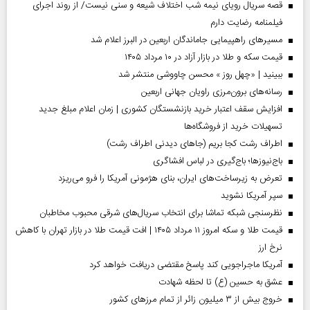
قصه سریال رویای نیمه شب اختلاف شیعه و سنی نیست/ از روند اجرای
فیلمنامه رضایت دارم
مسیر‌های راهپیمایی جاماندگان اربعین در البرز اعلام شد
قیمت سکه و طلا در بازار آزاد در ۱۰ مرداد ۱۴۰۵
ببینید | «چهل روز » محسن چاووشی منتشر شد
رسانه‌های برون‌مرزی راویان جهانی اربعین
افزایش سقف اعتبار خرید بازنشستگان کشوری | زمان اعلام مبلغ جدید
تسهیلات خرید از فروشگاه‌ها
اطراف رشت کجا بریم (جاهای دیدنی اطراف رشت)
باج‌نیوزها؛ باج‌گیری در لباس افشاگری
تعرض به زیرساخت‌های ایران، بنای هژمونی آمریکا را فرو می‌ریزد
سپر آمریکا نشوید
نظرسنجی شبکه تماشا برای انتخاب سریال‌های شرقی محبوب مخاطبان
قیمت طلا و سکه امروز ۱۱ مرداد ۱۴۰۵ | افت قیمت طلا در بازار تهران با کاهش
نرخ ارز
آمریکا ماجراجویی کند پاسخ مقتضی دریافت خواهد کرد
عشق به حسین (ع) تا لحظه شهادت
خروج بیش از ۳ میلیون زائر از تمام مرز‌های کشور