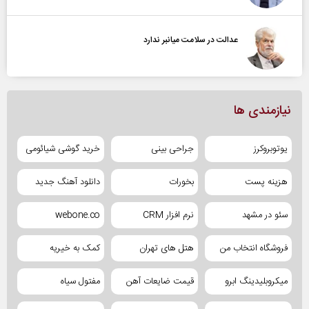
عدالت در سلامت میانبر ندارد
نیازمندی ها
یوتوبروکرز
جراحی بینی
خرید گوشی شیائومی
هزینه پست
بخورات
دانلود آهنگ جدید
سئو در مشهد
نرم افزار CRM
webone.co
فروشگاه انتخاب من
هتل های تهران
کمک به خیریه
میکروبلیدینگ ابرو
قیمت ضایعات آهن
مفتول سیاه