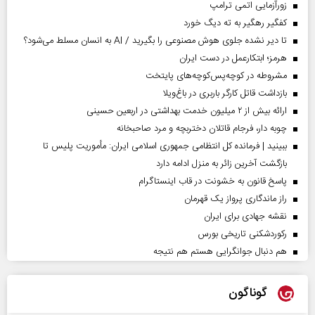
زورآزمایی اتمی ترامپ
کفگیر رهگیر به ته دیگ خورد
تا دیر نشده جلوی هوش مصنوعی را بگیرید / AI به انسان مسلط می‌شود؟
هرمز؛ ابتکارعمل در دست ایران
مشروطه در کوچه‌پس‌کوچه‌های پایتخت
بازداشت قاتل کارگر باربری در باغ‌ویلا
ارائه بیش از ۲ میلیون خدمت بهداشتی در اربعین حسینی
چوبه دار، فرجام قاتلان دختربچه و مرد صاحبخانه
ببینید | فرمانده کل انتظامی جمهوری اسلامی ایران­: مأموریت پلیس تا
بازگشت آخرین زائر به منزل ادامه دارد
پاسخ قانون به خشونت در قاب اینستاگرام
راز ماندگاری پرواز یک قهرمان
نقشه جهادی برای ایران
رکوردشکنی تاریخی بورس
هم دنبال جوانگرایی هستم هم نتیجه
گوناگون