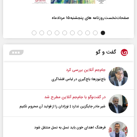
صفحات‌نخست‌روزنامه ها‌ی پنجشنبه‌۱۵ مردادماه
گفت و گو
جام‌جم آنلاین بررسی کرد
باج‌نیوزها؛ باج‌گیری در لباس افشاگری
در گفت‌و‌گو با جام‌جم آنلاین مطرح شد
شیر مادر جایگزین ندارد | نوزادان را از فواید آن محروم نکنیم
فرهنگ اهدای خون باید نسل به نسل منتقل شود