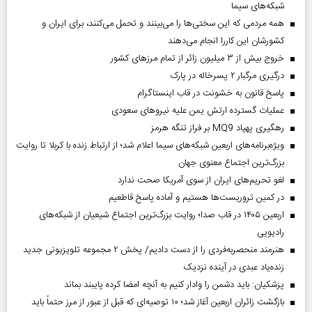
شبکه‌های سیما
همه مردمی که این سختی‌ها را می‌بینند و تحمل می‌کنند، برای ایران و
کشورشان این کاررا انجام می‌دهند
خروج بیش از ۳ میلیون زائر از تمام مرز‌های کشور
درگیری مرگبار ۲ پسرخاله در پارک
پاسخ قانون به خشونت در قاب اینستاگرام
عملیات گسترده ارتش یمن علیه نیروهای سعودی
رهگیری پهپاد MQ9 بر فراز تنگه هرمز
ویژه‌برنامه‌های اربعین شبکه‌های سیما اعلام شد؛ از ارتباط زنده با کربلا تا روایت
بزرگ‌ترین اجتماع معنوی جهان
لغو تحریم‌های ایران از سوی آمریکا صحت ندارد
در کمین تروریست‌ها هستیم و آماده پاسخ قاطعیم
اربعین ۱۴۰۵ در قاب صدا؛ روایت بزرگ‌ترین اجتماع شیعیان از شبکه‌های
رادیویی
هنرمند منحصر‌به‌فردی را از دست دادیم/ پخش ۲ مجموعه تلویزیونی جدید
زنده‌یاد عبدی در آینده نزدیک
پزشکیان: باید دشمن را وادار کنیم به آنچه امضا کرده پایبند بماند
بازگشت زائران اربعین آغاز شد؛ ۱۰ توصیه‌ای که قبل از عبور از مرز حتماً باید