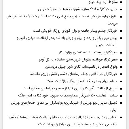
سقوط آزاد اینفانتینو
حریق در کارگاه فندک‌سازی شهرک صنعتی نصیرآباد تهران
هنوز درباره افزایش قیمت بنزین جمع‌بندی نشده است/ کالا برگ قطعا افزایش
می‌یابد
خبرنگار چشم بیدار جامعه و زبان گویای روزگار خویش است
پیش بینی رگبار و رعد و برق و وزش باد شدیددر ارتفاعات مرکزی البرز و
ارتفاعات اردبیل
خبرنگاران پشت سد کمیته‌های وزارت کار
سفر کوتاه فرمانده سازمان تروریستی سنتکام به تل آویو
وقوع انفجار در تاسیسات گازی شهر جبیل عربستان
خبرنگاران در ناکامی جنگ رسانه‌ای دشمن نقش بارزی داشتند
«نظم ایرانی» در تنگه هرمز غیرقابل بازگشت است
خروج از مناقشه آمریکا و ایران تنها از مسیر دیپلماسی ممکن است
ببینید | فعالیت ۵۰ خبرنگار صداوسیما به صورت خوداتکا در ایام جنگ
تجلیل مدیر رادیو ورزش از خبرنگاران؛ روایتگران بی‌ادعای افتخارهای ورزش
ایران
تعطیلی تدریجی مراکز دیالیز خصوصی به دلیل انباشت بدهی بیمه‌ها/ تأمین
اجتماعی بدهی ۹ ماهه خود به این مراکز را پرداخت کند