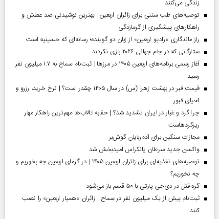
زندگی می‌کنند
توصیه‌های طب سنتی برای زائران اربعین | بهترین نوشیدنی ضد عطش و
راهکارهای پیشگیری از گرمازدگی
راز ماندگاری «رادیو اربعین» از زبان دو گوینده؛ رسانه‌ای که حسینیه است
ستارگانی که در جام جهانی ۲۰۲۶ بازی نکردند
آغاز رسمی برنامه‌های اربعین ۱۴۰۵ در مرز‌ها | ثبت‌نام سماح به ۱.۷ میلیون نفر
رسید
قیمت قبر در بهشت زهرا (س) در سال ۱۴۰۵ چقدر است؟ | نرخ خرید، رزرو و
احیای قبور
چرا گرد و غبار در ایران تشدید شد؟ | حقابه تالاب‌ها مهم‌ترین راهکار مهار
ریزگردهاست
مجازات سنگین برای آدم‌ربایان گوش‌بر
واکسن جدید سرطان پانکراس امیدبخش شد
توصیه‌های تغذیه‌ای برای زائران اربعین ۱۴۰۵ | در گرمای اربعین چه بخوریم و
چه نخوریم؟
گره قتل در دی‌جی پارتی با ۵۰ قسم باز می‌شود
ثبت‌نام بیش از یک میلیون نفر در سماح | زائران «همیار اربعین» را نصب
کنند