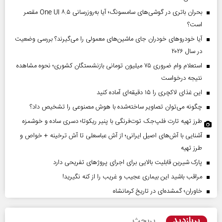
بحران باتری در گوشی‌های سامسونگ؛ آیا به‌روزرسانی One UI ۸.۵ مقصر
است؟
آیا خودروهای خودران جای ماشین‌های معمولی را می‌گیرند؟ بررسی وضعیت
در سال ۲۰۲۶
استعلام وام ضروری ۷۵ میلیون تومانی بازنشستگان کشوری؛ نحوه مشاهده
نتیجه درخواست
این غذای لاکچری را ۱۵ دقیقه‌ای آماده کنید
چگونه می‌توان تصاویر ساخته‌شده با هوش مصنوعی را تشخیص داد؟
طرز تهیه تارت فلپ‌جک توت‌فرنگی با پنیر ریکوتا؛ دسری ساده و خوشمزه
آشنایی با آش‌های اصیل ایرانی؛ از آش عباسعلی تا آش ترخینه + خواص و
طرز تهیه
پارک شیرین قابلیت‌ بالایی برای اجرای پروژهای تفریحی دارد
مراقب باشید این بیماری عجیب و غریب را از کنه نگیرید!
خاوران؛ گمشده‌ای در تاریخ کرمانشاه
پربازدید
پربحث