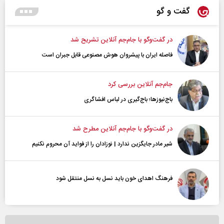
گفت و گو
در گفت‌و‌گو با جام‌جم آنلاین تشریح شد
فاصله ایران با پیشرو‌ان هوش مصنوعی قابل جبران است
جام‌جم آنلاین بررسی کرد
باج‌نیوزها؛ باج‌گیری در لباس افشاگری
در گفت‌و‌گو با جام‌جم آنلاین مطرح شد
شیر مادر جایگزین ندارد | نوزادان را از فواید آن محروم نکنیم
فرهنگ اهدای خون باید نسل به نسل منتقل شود