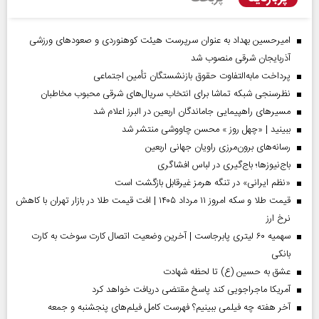
امیرحسین بهداد به عنوان سرپرست هیئت کوهنوردی و صعودهای ورزشی
آذربایجان شرقی منصوب شد
پرداخت مابه‌التفاوت حقوق بازنشستگان تأمین اجتماعی
نظرسنجی شبکه تماشا برای انتخاب سریال‌های شرقی محبوب مخاطبان
مسیر‌های راهپیمایی جاماندگان اربعین در البرز اعلام شد
ببینید | «چهل روز » محسن چاووشی منتشر شد
رسانه‌های برون‌مرزی راویان جهانی اربعین
باج‌نیوزها؛ باج‌گیری در لباس افشاگری
«نظم ایرانی» در تنگه هرمز غیرقابل بازگشت است
قیمت طلا و سکه امروز ۱۱ مرداد ۱۴۰۵ | افت قیمت طلا در بازار تهران با کاهش
نرخ ارز
سهمیه ۶۰ لیتری پابرجاست | آخرین وضعیت اتصال کارت سوخت به کارت
بانکی
عشق به حسین (ع) تا لحظه شهادت
آمریکا ماجراجویی کند پاسخ مقتضی دریافت خواهد کرد
آخر هفته چه فیلمی ببینیم؟ فهرست کامل فیلم‌های پنجشنبه و جمعه