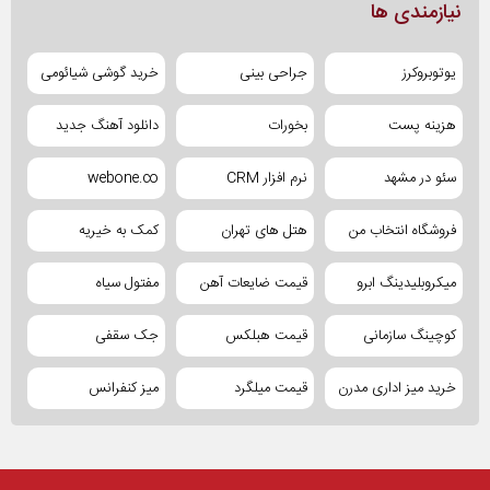
نیازمندی ها
یوتوبروکرز
جراحی بینی
خرید گوشی شیائومی
هزینه پست
بخورات
دانلود آهنگ جدید
سئو در مشهد
نرم افزار CRM
webone.co
فروشگاه انتخاب من
هتل های تهران
کمک به خیریه
میکروبلیدینگ ابرو
قیمت ضایعات آهن
مفتول سیاه
کوچینگ سازمانی
قیمت هبلکس
جک سقفی
خرید میز اداری مدرن
قیمت میلگرد
میز کنفرانس