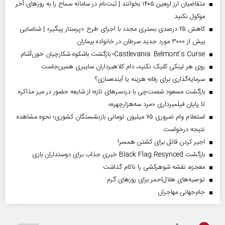
متقاضیان ارز اربعین ۱۴۰۵ بخوانند | ثبت‌نام در سامانه سماح را به روز‌های آخر
موکول نکنید
کاهش ۲۵ درصدی بستری مجدد با اجرای طرح «پرستار پیگیر» | شناسایی
بیش از ۳۰۰۰ مورد جدید سرطان در خانواده بیماران
Castlevania: Belmont’s Curse؛ بازگشت باشکوه شکارچیان خون‌آشام
روی هر لینکی کلیک نکنید، دام کلاهبرداران سایبری همین‌جاست
سرمایه‌گذاری برای رفاه؛ هزینه یا آینده‌سازی؟
بازگشت مسعود شصت‌چی با دردسر‌های تازه؛ از شایعه حضور در میز مذاکره
تا پایان فیلمبرداری «مرد سه‌هزارچهره»
استعلام وام ضروری ۷۵ میلیون تومانی بازنشستگان کشوری؛ نحوه مشاهده
نتیجه درخواست
اجیر کردن قاتل برای کشتن همسر!
بازگشت Black Flag Resynced خبری جذاب برای دوستداران بازی
معجزه، نقشه شوهرکشی را ناکام گذاشت
توصیه‌های هلال‌احمر برای روز‌های گرم
جام‌جهانی مهاجران