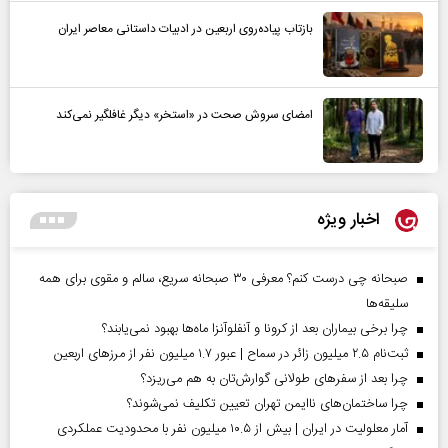
بازتاب پیاده‌روی اربعین در ادبیات داستانی معاصر ایران
امضای سروش صحت در «استخر» دیگر غافلگیر نمی‌کند
اخبار ویژه
صبحانه چی درست کنم؟ معرفی ۳۰ صبحانه سریع، سالم و مقوی برای همه
سلیقه‌ها
چرا برخی بیماران بعد از کرونا و آنفلوآنزا ماه‌ها بهبود نمی‌یابند؟
ثبت‌نام ۲.۵ میلیون زائر در سماح | عبور ۱.۷ میلیون نفر از مرز‌های اربعین
چرا بعد از سفرهای طولانی گوارش‌تان به هم می‌ریزد؟
چرا ساختمان‌های ناایمن تهران تعیین تکلیف نمی‌شوند؟
آمار معلولیت در ایران | بیش از ۱۰.۵ میلیون نفر با محدودیت عملکردی