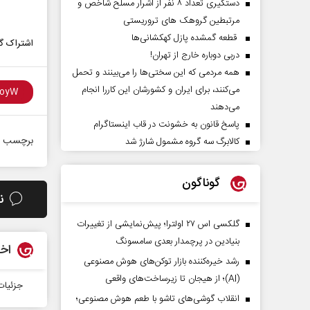
دستگیری تعداد ۸ نفر از اشرار مسلح شاخص و
مرتبطین گروهک های تروریستی
قطعه گمشده پازل کهکشانی‌ها
اشتراک گذ
دربی دوباره خارج از تهران!
همه مردمی که این سختی‌ها را می‌بینند و تحمل
می‌کنند، برای ایران و کشورشان این کاررا انجام
می‌دهند
پاسخ قانون به خشونت در قاب اینستاگرام
برچسب ه
کالابرگ سه گروه مشمول شارژ شد
گوناگون
ن
گلکسی اس ۲۷ اولترا؛ پیش‌نمایشی از تغییرات
بنیادین در پرچمدار بعدی سامسونگ
اخب
رشد خیره‌کننده بازار توکن‌های هوش مصنوعی
(AI)؛ از هیجان تا زیرساخت‌های واقعی
جزئیات
انقلاب گوشی‌های تاشو‌ با طعم هوش مصنوعی؛