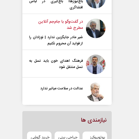
باج‌نیوزها؛ باج‌گیری در لباس
افشاگری
در گفت‌و‌گو با جام‌جم آنلاین
مطرح شد
شیر مادر جایگزین ندارد | نوزادان را
از فواید آن محروم نکنیم
فرهنگ اهدای خون باید نسل به
نسل منتقل شود
عدالت در سلامت میانبر ندارد
نیازمندی ها
یوتوبروکرز
جراحی بینی
خرید گوشی