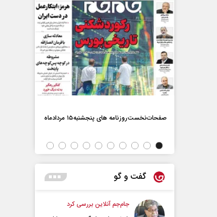
صفحات‌نخست‌روزنامه ها‌ی پنجشنبه‌۱۵ مردادماه
صفحات‌نخست‌رو
گفت و گو
جام‌جم آنلاین بررسی کرد