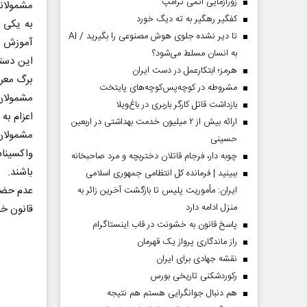
زورآزمایی اتمی ترامپ
کفگیر رهگیر به ته دیگ خورد
تا دیر نشده جلوی هوش مصنوعی را بگیرید / AI
آموزش را
به انسان مسلط می‌شود؟
هرمز؛ ابتکارعمل در دست ایران
برگ معرف
مشروطه در کوچه‌پس‌کوچه‌های پایتخت
بازداشت قاتل کارگر باربری در باغ‌ویلا
اعزام به 
ارائه بیش از ۲ میلیون خدمت بهداشتی در اربعین
‏مشمولا
حسینی
واکسیناس
چوبه دار، فرجام قاتلان دختربچه و مرد صاحبخانه
باشند.
ببینید | فرمانده کل انتظامی جمهوری اسلامی
ایران­: مأموریت پلیس تا بازگشت آخرین زائر به
منزل ادامه دارد
قانون ‏خ
پاسخ قانون به خشونت در قاب اینستاگرام
راز ماندگاری پرواز یک قهرمان
نقشه جهادی برای ایران
رکوردشکنی تاریخی بورس
هم دنبال جوانگرایی هستم هم نتیجه