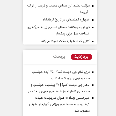
مراقب باشید این بیماری عجیب و غریب را از کنه
نگیرید!
خاوران؛ گمشده‌ای در تاریخ کرمانشاه
فروش خیره‌کننده داستان اسباب‌بازی ۵؛ بزرگ‌ترین
افتتاحیه سال برای پیکسار
کتابی که شما را به مکث دعوت می‌کند
پشت‌پرده تهدیدات کوتاه‏‌مدت و
اربعین نماد مقاومت 
ادعا‌های خلاف واقع آمریکا
استکبار‌
پربازدید
پربحث
لیمی‌نمین - تحلیلگر مسائل سیاسی
رحمت‌الله نوروزی - عضو کمیسیون
مجلس
برای شام چی درست کنم؟ | ۲۵ ایده خوشمزه،
ساده و فوری برای شام امشب
ناهار چی درست کنم؟ | ۲۰ پیشنهاد خوشمزه و
ساده برای ناهار امروز + غذاهای فوری و اقتصادی
امیرحسین بهداد به عنوان سرپرست هیئت
کوهنوردی و صعودهای ورزشی آذربایجان شرقی
منصوب شد