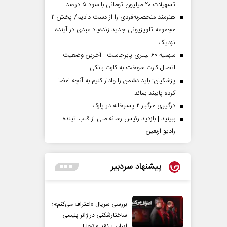
تسهیلات ۲۰ میلیون تومانی با سود ۵ درصد
هنرمند منحصر‌به‌فردی را از دست دادیم/ پخش ۲
مجموعه تلویزیونی جدید زنده‌یاد عبدی در آینده
نزدیک
سهمیه ۶۰ لیتری پابرجاست | آخرین وضعیت
اتصال کارت سوخت به کارت بانکی
پزشکیان: باید دشمن را وادار کنیم به آنچه امضا
کرده پایبند بماند
درگیری مرگبار ۲ پسرخاله در پارک
ببینید | بازدید رئیس رسانه ملی از قلب تپنده
رادیو اربعین
پیشنهاد سردبیر
بررسی سریال «اعتراف می‌کنم»؛
ساختارشکنی در ژانر پلیسی
ایران + نقد و تحلیل