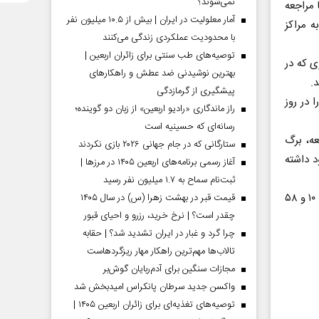
نمی‌شوند؟
ده اند، باید با مراجعه
آمار معلولیت در ایران | بیش از ۱۰.۵ میلیون نفر
‏مشمولان به مراکز
با محدودیت عملکردی زندگی می‌کنند
توصیه‌های طب سنتی برای زائران اربعین |
ت، محل و مراکزی که در
بهترین نوشیدنی ضد عطش و راهکارهای
.
پیشگیری از گرمازدگی
 و دوگانه را در روز
راز ماندگاری «رادیو اربعین» از زبان دو گوینده؛
رسانه‌ای که حسینیه است
ه، برگ
ستارگانی که در جام جهانی ۲۰۲۶ بازی نکردند
د داشته
آغاز رسمی برنامه‌های اربعین ۱۴۰۵ در مرز‌ها |
ثبت‌نام سماح به ۱.۷ میلیون نفر رسید
عدم حضور به موقع در زمان و محل‌های تعیین شده، غیبت محسوب شده و برابر ماده ۱۰ و ۵۸
قیمت قبر در بهشت زهرا (س) در سال ۱۴۰۵
چقدر است؟ | نرخ خرید، رزرو و احیای قبور
چرا گرد و غبار در ایران تشدید شد؟ | حقابه
تالاب‌ها مهم‌ترین راهکار مهار ریزگردهاست
مجازات سنگین برای آدم‌ربایان گوش‌بر
واکسن جدید سرطان پانکراس امیدبخش شد
توصیه‌های تغذیه‌ای برای زائران اربعین ۱۴۰۵ |