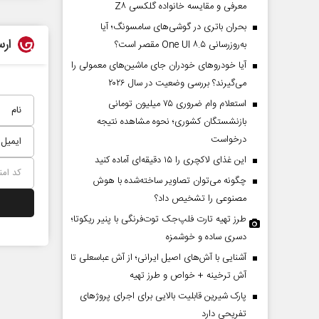
معرفی و مقایسه خانواده گلکسی Z۸
بحران باتری در گوشی‌های سامسونگ؛ آیا
ارس
به‌روزرسانی One UI ۸.۵ مقصر است؟
آیا خودروهای خودران جای ماشین‌های معمولی را
می‌گیرند؟ بررسی وضعیت در سال ۲۰۲۶
استعلام وام ضروری ۷۵ میلیون تومانی
بازنشستگان کشوری؛ نحوه مشاهده نتیجه
درخواست
این غذای لاکچری را ۱۵ دقیقه‌ای آماده کنید
چگونه می‌توان تصاویر ساخته‌شده با هوش
مصنوعی را تشخیص داد؟
طرز تهیه تارت فلپ‌جک توت‌فرنگی با پنیر ریکوتا؛
دسری ساده و خوشمزه
آشنایی با آش‌های اصیل ایرانی؛ از آش عباسعلی تا
آش ترخینه + خواص و طرز تهیه
پارک شیرین قابلیت‌ بالایی برای اجرای پروژهای
تفریحی دارد