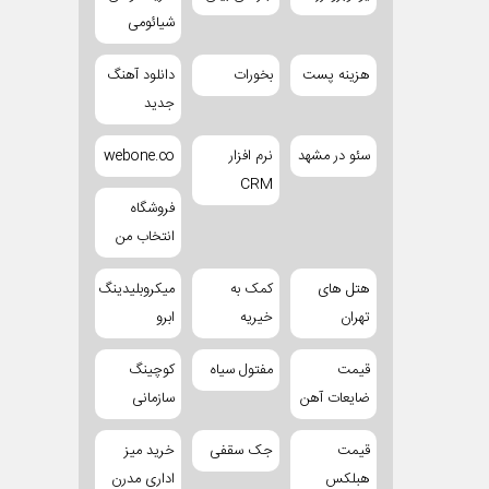
شیائومی
هزینه پست
بخورات
دانلود آهنگ
جدید
سئو در مشهد
نرم افزار
webone.co
CRM
فروشگاه
انتخاب من
هتل های
کمک به
میکروبلیدینگ
تهران
خیریه
ابرو
قیمت
مفتول سیاه
کوچینگ
ضایعات آهن
سازمانی
قیمت
جک سقفی
خرید میز
هبلکس
اداری مدرن