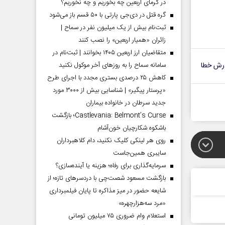
در گرمای اربعین چه بخوریم و چه نخوریم؟
گره قتل در دی‌جی پارتی با ۵۰ قسم باز می‌شود
ثبت‌نام بیش از یک میلیون نفر در سماح |
زائران «همیار اربعین» را نصب کنند
متقاضیان ارز اربعین ۱۴۰۵ بخوانند | ثبت‌نام در
رش خطا
سامانه سماح را به روز‌های آخر موکول نکنید
کاهش ۲۵ درصدی بستری مجدد با اجرای طرح
«پرستار پیگیر» | شناسایی بیش از ۳۰۰۰ مورد
جدید سرطان در خانواده بیماران
Castlevania: Belmont’s Curse؛ بازگشت
باشکوه شکارچیان خون‌آشام
روی هر لینکی کلیک نکنید، دام کلاهبرداران
سایبری همین‌جاست
سرمایه‌گذاری برای رفاه؛ هزینه یا آینده‌سازی؟
بازگشت مسعود شصت‌چی با دردسر‌های تازه؛ از
شایعه حضور در میز مذاکره تا پایان فیلمبرداری
«مرد سه‌هزارچهره»
استعلام وام ضروری ۷۵ میلیون تومانی