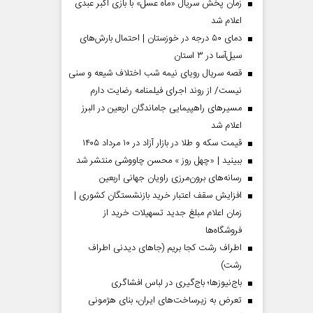
زمان پخش سریال «ماه عسل» با بازی اکبر عبدی
اعلام شد
دمای ۵۰ درجه در خوزستان | احتمال بارش‌های
سیل‌آسا در ۳ استان
قصه سریال رویای نیمه شب اختلاف شیعه و سنی
نیست/ از روند اجرای فیلمنامه رضایت دارم
مسیر‌های راهپیمایی جاماندگان اربعین در البرز
اعلام شد
قیمت سکه و طلا در بازار آزاد در ۱۰ مرداد ۱۴۰۵
ببینید | «چهل روز » محسن چاووشی منتشر شد
مردادماه
صفحات نخست روزنامه ها‌ی‌سه‌شنبه ۶ مردادماه
صفحات
رسانه‌های برون‌مرزی راویان جهانی اربعین
افزایش سقف اعتبار خرید بازنشستگان کشوری |
زمان اعلام مبلغ جدید تسهیلات خرید از
فروشگاه‌ها
اطراف رشت کجا بریم (جاهای دیدنی اطراف
رشت)
باج‌نیوزها؛ باج‌گیری در لباس افشاگری
تعرض به زیرساخت‌های ایران، بنای هژمونی