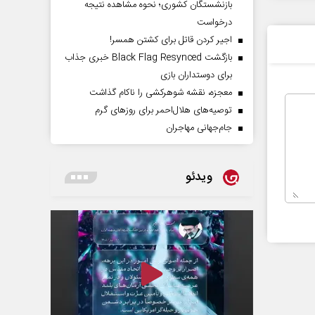
بازنشستگان کشوری؛ نحوه مشاهده نتیجه
درخواست
اجیر کردن قاتل برای کشتن همسر!
بازگشت Black Flag Resynced خبری جذاب
برای دوستداران بازی
معجزه، نقشه شوهرکشی را ناکام گذاشت
توصیه‌های هلال‌احمر برای روز‌های گرم
جام‌جهانی مهاجران
ویدئو