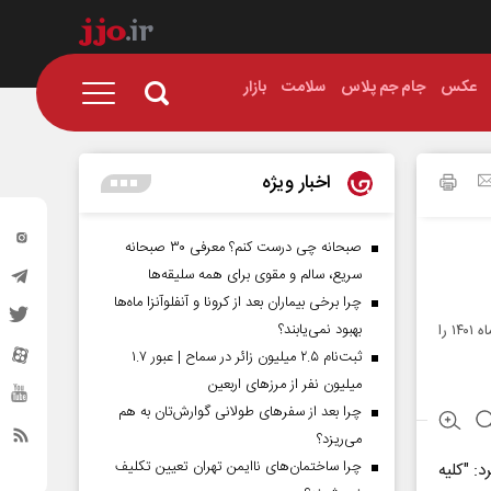
عکس
جام جم پلاس
سلامت
بازار
اخبار ویژه
صبحانه چی درست کنم؟ معرفی ۳۰ صبحانه
سریع، سالم و مقوی برای همه سلیقه‌ها
چرا برخی بیماران بعد از کرونا و آنفلوآنزا ماه‌ها
بهبود نمی‌یابند؟
معاونت وظیفه عمومی فرماندهی انتظامی البرز در اطلاعیه‌ای فراخوان مشمولان پایه خدمتی آذر ماه ۱۴۰۱ را
ثبت‌نام ۲.۵ میلیون زائر در سماح | عبور ۱.۷
میلیون نفر از مرز‌های اربعین
چرا بعد از سفرهای طولانی گوارش‌تان به هم
می‌ریزد؟
چرا ساختمان‌های ناایمن تهران تعیین تکلیف
: "کلیه