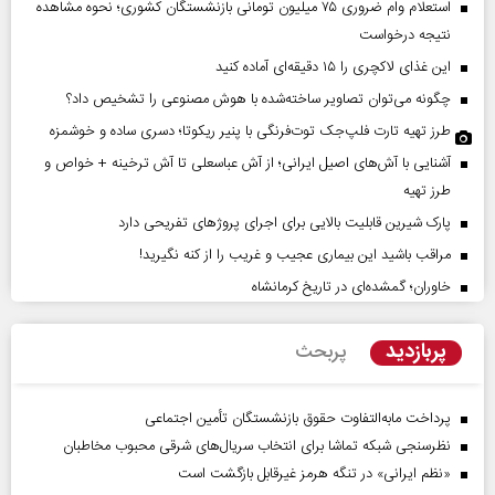
استعلام وام ضروری ۷۵ میلیون تومانی بازنشستگان کشوری؛ نحوه مشاهده
نتیجه درخواست
این غذای لاکچری را ۱۵ دقیقه‌ای آماده کنید
چگونه می‌توان تصاویر ساخته‌شده با هوش مصنوعی را تشخیص داد؟
طرز تهیه تارت فلپ‌جک توت‌فرنگی با پنیر ریکوتا؛ دسری ساده و خوشمزه
آشنایی با آش‌های اصیل ایرانی؛ از آش عباسعلی تا آش ترخینه + خواص و
طرز تهیه
پارک شیرین قابلیت‌ بالایی برای اجرای پروژهای تفریحی دارد
مراقب باشید این بیماری عجیب و غریب را از کنه نگیرید!
خاوران؛ گمشده‌ای در تاریخ کرمانشاه
پربازدید
پربحث
پرداخت مابه‌التفاوت حقوق بازنشستگان تأمین اجتماعی
نظرسنجی شبکه تماشا برای انتخاب سریال‌های شرقی محبوب مخاطبان
«نظم ایرانی» در تنگه هرمز غیرقابل بازگشت است