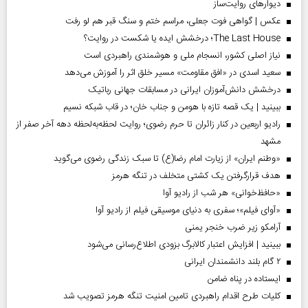
دیوارهای روایت‌ساز
عکس | گواهی فوت جعلی، مراسم ختم و سنگ قبر هم لو رفت
The Last House؛ درخشش ایده یا شکست در روایت؟
نیاز اصلی کشور، انسجام ملی و هوشمندی راهبردی است
سعید اسدی در «افق مقاومت» مسیر خلق اثر را آموزش می‌دهد
درخشش دانش‌آموزان ایرانی در مسابقات جهانی رباتیک
ببینید | یک قصه تازه با هومن و جناب‌ خان؛ در قاب شبکه نسیم
رادیو اربعین در کنار زائران تا حرم رضوی؛ روایت لحظه‌به‌لحظه دهه آخر صفر از
مشهد
«وطنم ایران» از زیارت امام رضا(ع) تا سبک زندگی رضوی می‌گوید
هدف قرارگرفتن یک کشتی متخلف در تنگه هرمز
«حافظ‌خوانی» هر شب از رادیو آوا
«آوای فیلم»؛ سفری به دنیای موسیقی فیلم از رادیو آوا
آرامکو زیر ضرب خنجر یمنی
ببینید | افزایش اعتبار کالابرگ بزودی اطلاع‌رسانی می‌شود
۲ گام بلند دانشمندان ایرانی
ایستاده در پناه ضامن
کلیات طرح اقدام راهبردی تامین امنیت تنگه هرمز تصویب شد