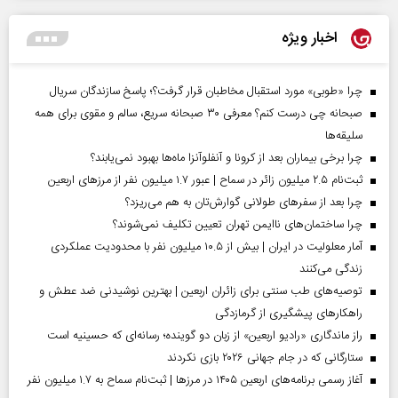
اخبار ویژه
چرا «طوبی» مورد استقبال مخاطبان قرار گرفت؟؛ پاسخ سازندگان سریال
صبحانه چی درست کنم؟ معرفی ۳۰ صبحانه سریع، سالم و مقوی برای همه
سلیقه‌ها
چرا برخی بیماران بعد از کرونا و آنفلوآنزا ماه‌ها بهبود نمی‌یابند؟
ثبت‌نام ۲.۵ میلیون زائر در سماح | عبور ۱.۷ میلیون نفر از مرز‌های اربعین
چرا بعد از سفرهای طولانی گوارش‌تان به هم می‌ریزد؟
چرا ساختمان‌های ناایمن تهران تعیین تکلیف نمی‌شوند؟
آمار معلولیت در ایران | بیش از ۱۰.۵ میلیون نفر با محدودیت عملکردی
زندگی می‌کنند
توصیه‌های طب سنتی برای زائران اربعین | بهترین نوشیدنی ضد عطش و
راهکارهای پیشگیری از گرمازدگی
راز ماندگاری «رادیو اربعین» از زبان دو گوینده؛ رسانه‌ای که حسینیه است
ستارگانی که در جام جهانی ۲۰۲۶ بازی نکردند
آغاز رسمی برنامه‌های اربعین ۱۴۰۵ در مرز‌ها | ثبت‌نام سماح به ۱.۷ میلیون نفر