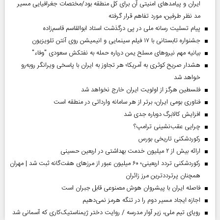
ایران و پیامد‌های امنیتی آن برای کل منطقه بود/مختصات جغرافیایی مسیر
مد نظر طرفین، مورد تفاهم قرار گرفته
پیام تسلیت رسانه ملی در پی درگذشت استاد ابوالقاسم قاسم‌زاده
جشنواره تابستانی با ۱۷ فیلم سینمایی و انیمیشن روی آنتن تلویزیون
بیانیه مهم نیروهای مسلح یمن درباره حمله به نفتکش سعودی "وفاء"
هشدار صریح کوثری به آمریکا؛ هر تجاوز به ایران با پاسخی ویرانگر روبه‌رو
خواهد شد
فلسطین هرگز از اولویت ایران خارج نخواهد شد
فناوری بومی ایران، برتر از هر سامانه وارداتی در منطقه است
افزایش کالابرگ دوباره جدی شد
چرایی عقب‌نشینی ترامپ؟
رکوردشکنی تاریخی بورس
ارائه بیش از ۲ میلیون خدمت بهداشتی در اربعین حسینی
رکوردشکنی تردد اربعینی؛ ۶۰ میلیون عبور از مرزهای هفت‌گانه ثبت شد | مهران
همچنان پرترددترین مرز زائران
فاصله ایران با پیشرو‌ان هوش مصنوعی قابل جبران است
اجازه ایجاد مسیر دوم را در تنگه هرمز نمی‌دهیم
رویای تیم ملی، زیر آوار مدرسه / روایت دختر ژیمناستیک‌کاری که آسمانی شد