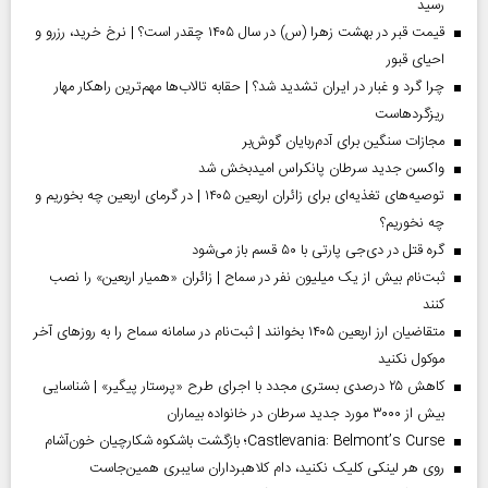
رسید
قیمت قبر در بهشت زهرا (س) در سال ۱۴۰۵ چقدر است؟ | نرخ خرید، رزرو و
احیای قبور
چرا گرد و غبار در ایران تشدید شد؟ | حقابه تالاب‌ها مهم‌ترین راهکار مهار
ریزگردهاست
مجازات سنگین برای آدم‌ربایان گوش‌بر
واکسن جدید سرطان پانکراس امیدبخش شد
توصیه‌های تغذیه‌ای برای زائران اربعین ۱۴۰۵ | در گرمای اربعین چه بخوریم و
چه نخوریم؟
گره قتل در دی‌جی پارتی با ۵۰ قسم باز می‌شود
ثبت‌نام بیش از یک میلیون نفر در سماح | زائران «همیار اربعین» را نصب
کنند
متقاضیان ارز اربعین ۱۴۰۵ بخوانند | ثبت‌نام در سامانه سماح را به روز‌های آخر
موکول نکنید
کاهش ۲۵ درصدی بستری مجدد با اجرای طرح «پرستار پیگیر» | شناسایی
بیش از ۳۰۰۰ مورد جدید سرطان در خانواده بیماران
Castlevania: Belmont’s Curse؛ بازگشت باشکوه شکارچیان خون‌آشام
روی هر لینکی کلیک نکنید، دام کلاهبرداران سایبری همین‌جاست