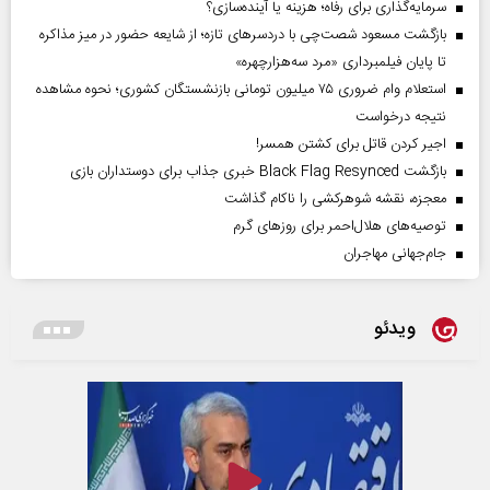
سرمایه‌گذاری برای رفاه؛ هزینه یا آینده‌سازی؟
بازگشت مسعود شصت‌چی با دردسر‌های تازه؛ از شایعه حضور در میز مذاکره
تا پایان فیلمبرداری «مرد سه‌هزارچهره»
استعلام وام ضروری ۷۵ میلیون تومانی بازنشستگان کشوری؛ نحوه مشاهده
نتیجه درخواست
اجیر کردن قاتل برای کشتن همسر!
بازگشت Black Flag Resynced خبری جذاب برای دوستداران بازی
معجزه، نقشه شوهرکشی را ناکام گذاشت
توصیه‌های هلال‌احمر برای روز‌های گرم
جام‌جهانی مهاجران
ویدئو