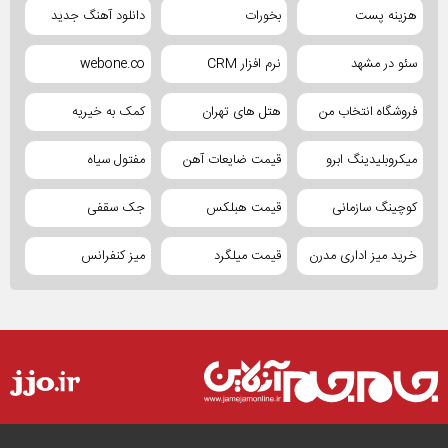
هزینه پست
بخورات
دانلود آهنگ جدید
سئو در مشهد
نرم افزار CRM
webone.co
فروشگاه انتخاب من
هتل های تهران
کمک به خیریه
میکروبلیدینگ ابرو
قیمت ضایعات آهن
مفتول سیاه
کوچینگ سازمانی
قیمت هبلکس
جک سقفی
خرید میز اداری مدرن
قیمت میلگرد
میز کنفرانس