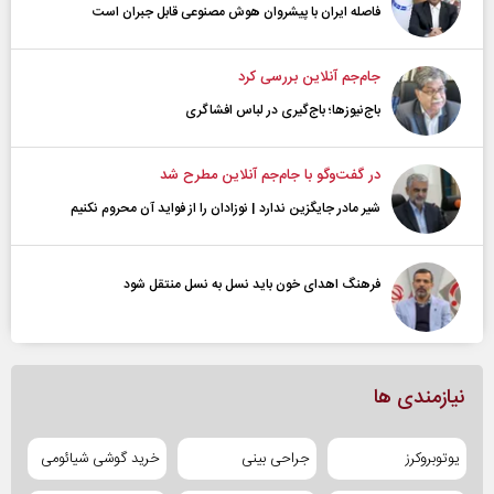
فاصله ایران با پیشرو‌ان هوش مصنوعی قابل جبران است
جام‌جم آنلاین بررسی کرد
باج‌نیوزها؛ باج‌گیری در لباس افشاگری
در گفت‌و‌گو با جام‌جم آنلاین مطرح شد
شیر مادر جایگزین ندارد | نوزادان را از فواید آن محروم نکنیم
فرهنگ اهدای خون باید نسل به نسل منتقل شود
نیازمندی ها
یوتوبروکرز
جراحی بینی
خرید گوشی شیائومی