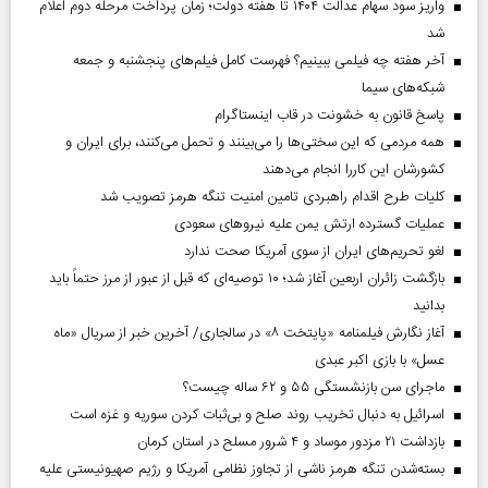
واریز سود سهام عدالت ۱۴۰۴ تا هفته دولت؛ زمان پرداخت مرحله دوم اعلام
شد
آخر هفته چه فیلمی ببینیم؟ فهرست کامل فیلم‌های پنجشنبه و جمعه
شبکه‌های سیما
پاسخ قانون به خشونت در قاب اینستاگرام
همه مردمی که این سختی‌ها را می‌بینند و تحمل می‌کنند، برای ایران و
کشورشان این کاررا انجام می‌دهند
کلیات طرح اقدام راهبردی تامین امنیت تنگه هرمز تصویب شد
عملیات گسترده ارتش یمن علیه نیروهای سعودی
لغو تحریم‌های ایران از سوی آمریکا صحت ندارد
بازگشت زائران اربعین آغاز شد؛ ۱۰ توصیه‌ای که قبل از عبور از مرز حتماً باید
بدانید
آغاز نگارش فیلمنامه «پایتخت ۸» در سالجاری/ آخرین خبر از سریال «ماه
عسل» با بازی اکبر عبدی
ماجرای سن بازنشستگی ۵۵ و ۶۲ ساله چیست؟
اسرائیل به دنبال تخریب روند صلح و بی‌ثبات کردن سوریه و غزه است
بازداشت ۲۱ مزدور موساد و ۴ شرور مسلح در استان کرمان
بسته‌شدن تنگه هرمز ناشی از تجاوز نظامی آمریکا و رژیم صهیونیستی علیه