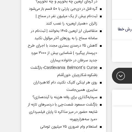
در گرمای اربعین چه بخوریم و چه نخوریم؟
گره قتل در دی‌جی پارتی با ۵۰ قسم باز می‌شود
ثبت‌نام بیش از یک میلیون نفر در سماح |
زائران «همیار اربعین» را نصب کنند
رش خطا
متقاضیان ارز اربعین ۱۴۰۵ بخوانند | ثبت‌نام در
سامانه سماح را به روز‌های آخر موکول نکنید
کاهش ۲۵ درصدی بستری مجدد با اجرای طرح
«پرستار پیگیر» | شناسایی بیش از ۳۰۰۰ مورد
جدید سرطان در خانواده بیماران
Castlevania: Belmont’s Curse؛ بازگشت
باشکوه شکارچیان خون‌آشام
روی هر لینکی کلیک نکنید، دام کلاهبرداران
سایبری همین‌جاست
سرمایه‌گذاری برای رفاه؛ هزینه یا آینده‌سازی؟
بازگشت مسعود شصت‌چی با دردسر‌های تازه؛ از
شایعه حضور در میز مذاکره تا پایان فیلمبرداری
«مرد سه‌هزارچهره»
استعلام وام ضروری ۷۵ میلیون تومانی