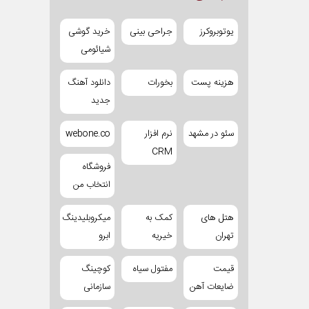
یوتوبروکرز
جراحی بینی
خرید گوشی
شیائومی
هزینه پست
بخورات
دانلود آهنگ
جدید
سئو در مشهد
نرم افزار
webone.co
CRM
فروشگاه
انتخاب من
هتل های
کمک به
میکروبلیدینگ
تهران
خیریه
ابرو
قیمت
مفتول سیاه
کوچینگ
ضایعات آهن
سازمانی