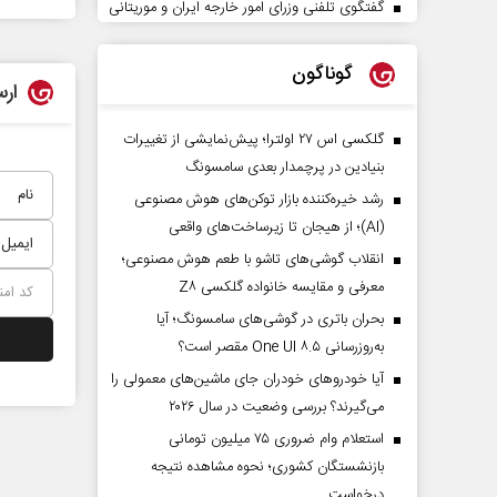
گفتگوی تلفنی وزرای امور خارجه ایران و موریتانی
گوناگون
ارس
گلکسی اس ۲۷ اولترا؛ پیش‌نمایشی از تغییرات
بنیادین در پرچمدار بعدی سامسونگ
رشد خیره‌کننده بازار توکن‌های هوش مصنوعی
(AI)؛ از هیجان تا زیرساخت‌های واقعی
انقلاب گوشی‌های تاشو‌ با طعم هوش مصنوعی؛
معرفی و مقایسه خانواده گلکسی Z۸
بحران باتری در گوشی‌های سامسونگ؛ آیا
به‌روزرسانی One UI ۸.۵ مقصر است؟
آیا خودروهای خودران جای ماشین‌های معمولی را
می‌گیرند؟ بررسی وضعیت در سال ۲۰۲۶
استعلام وام ضروری ۷۵ میلیون تومانی
بازنشستگان کشوری؛ نحوه مشاهده نتیجه
درخواست