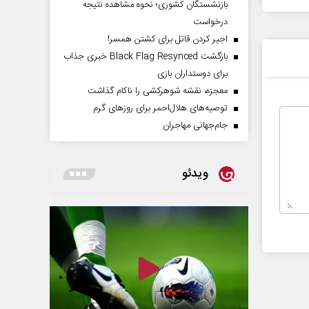
بازنشستگان کشوری؛ نحوه مشاهده نتیجه
درخواست
اجیر کردن قاتل برای کشتن همسر!
بازگشت Black Flag Resynced خبری جذاب
برای دوستداران بازی
معجزه، نقشه شوهرکشی را ناکام گذاشت
توصیه‌های هلال‌احمر برای روز‌های گرم
جام‌جهانی مهاجران
ویدئو