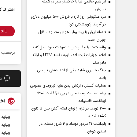
ابراهیم حاتمی کیا با خاکستر سبز در شبکه
نمایش
اشتراک گذ
مرد عنکبوتی: روز تازه با فروش ۵۰۰ میلیون دلاری
در آمریکا رکوردشکنی کرد
فاصله ایران با پیشرو‌ان هوش مصنوعی قابل
جبران است
واقعیت‌ها را بپذیرید و به تعهدات خود عمل کنید
برچسب ه
اعلام جزئیات ثبت ادعا، تهیه نقشه UTM و ارائه
مادر سند
جنگ با ایران شاید یکی از اشتباه‌های تاریخی
ن
باشد
عملیات گسترده ارتش یمن علیه نیروهای سعودی
پیام تسلیت رسانه ملی در پی درگذشت استاد
اخب
ابوالقاسم قاسم‌زاده
۳۰۰ کودک در غزه از زمان اعلام آتش بس تا کنون
کشته شدند
ببینید 
بازداشت ۲۱ مزدور موساد و ۴ شرور مسلح در
ببینید 
استان کرمان
ببینید