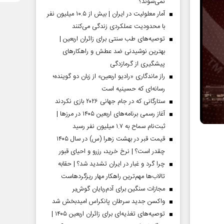
نمی‌شوند؟
آمار معلولیت در ایران | بیش از ۱۰.۵ میلیون نفر
با محدودیت عملکردی زندگی می‌کنند
توصیه‌های طب سنتی برای زائران اربعین |
بهترین نوشیدنی ضد عطش و راهکارهای
پیشگیری از گرمازدگی
راز ماندگاری «رادیو اربعین» از زبان دو گوینده؛
رسانه‌ای که حسینیه است
ستارگانی که در جام جهانی ۲۰۲۶ بازی نکردند
آغاز رسمی برنامه‌های اربعین ۱۴۰۵ در مرز‌ها |
ثبت‌نام سماح به ۱.۷ میلیون نفر رسید
قیمت قبر در بهشت زهرا (س) در سال ۱۴۰۵
چقدر است؟ | نرخ خرید، رزرو و احیای قبور
چرا گرد و غبار در ایران تشدید شد؟ | حقابه
تالاب‌ها مهم‌ترین راهکار مهار ریزگردهاست
مجازات سنگین برای آدم‌ربایان گوش‌بر
واکسن جدید سرطان پانکراس امیدبخش شد
توصیه‌های تغذیه‌ای برای زائران اربعین ۱۴۰۵ |