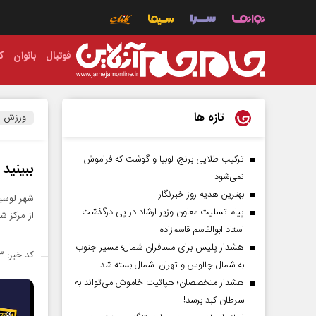
فوتبال
بانوان
ک
تازه ها
ورزش
ترکیب طلایی برنج، لوبیا و گوشت که فراموش
ببینید
نمی‌شود
بهترین هدیه روز خبرنگار
پیام تسلیت معاون وزیر ارشاد در پی درگذشت
از مرکز ش
استاد ابوالقاسم قاسم‌زاده
هشدار پلیس برای مسافران شمال؛ مسیر جنوب
کد خبر: ۱۳۸۶۴۰۳
به شمال چالوس و تهران–شمال بسته شد
هشدار متخصصان؛ هپاتیت خاموش می‌تواند به
سرطان کبد برسد!