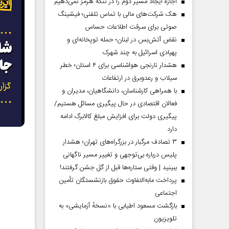
اجازه ایجاد مسیر دوم را در تنگه هرمز نمی‌دهیم
هک شرکت‌های مالی با تماس تلفنی؛ فیشینگ
صوتی برای سرقت اطلاعات حساس
نقض آتش‌بس در لبنان؛ حمله توپخانه‌ای و
پهپادی اسرائیل به چند شهرک
هشدار نارنجی هواشناسی برای ۴ استان؛ خطر
سیلاب و رعدوبرق در ارتفاعات
با همراهی کارشناسان، دانشگاهیان، مدیران و
فعالان اقتصادی در حال پیگیری مسائل هستیم/
پیگیری دولت برای افزایش مبلغ کالابرگ ادامه
دارد
۳ تصادف مرگبار در بزرگراه‌های تهران؛ هشدار
پلیس درباره بی‌توجهی و تغییر مسیر ناگهانی
ببینید | وقتی ستاره‌ها قبل از گل جشن گرفتند!
پرداخت مابه‌التفاوت حقوق بازنشستگان تأمین
اجتماعی
بازگشت مسعود اطیابی با «نسخهٔ آزمایشی» به
تلویزیون