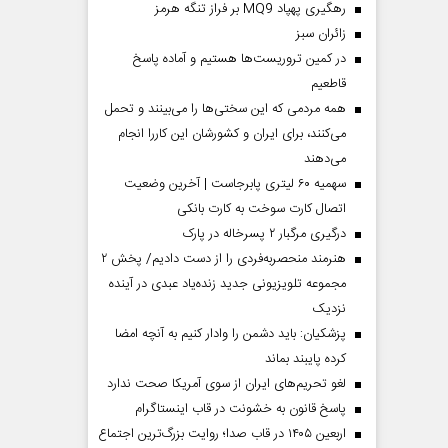
رهگیری پهپاد MQ9 بر فراز تنگه هرمز
‌زائران سبز
در کمین تروریست‌ها هستیم و آماده پاسخ
قاطعیم
همه مردمی که این سختی‌ها را می‌بینند و تحمل
می‌کنند، برای ایران و کشورشان این کاررا انجام
می‌دهند
سهمیه ۶۰ لیتری پابرجاست | آخرین وضعیت
اتصال کارت سوخت به کارت بانکی
درگیری مرگبار ۲ پسرخاله در پارک
هنرمند منحصر‌به‌فردی را از دست دادیم/ پخش ۲
مجموعه تلویزیونی جدید زنده‌یاد عبدی در آینده
نزدیک
پزشکیان: باید دشمن را وادار کنیم به آنچه امضا
کرده پایبند بماند
لغو تحریم‌های ایران از سوی آمریکا صحت ندارد
پاسخ قانون به خشونت در قاب اینستاگرام
اربعین ۱۴۰۵ در قاب صدا؛ روایت بزرگ‌ترین اجتماع