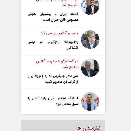
تشریح شد
فاصله ایران با پیشرو‌ان هوش
مصنوعی قابل جبران است
جام‌جم آنلاین بررسی کرد
باج‌نیوزها؛ باج‌گیری در لباس
افشاگری
در گفت‌و‌گو با جام‌جم آنلاین
مطرح شد
شیر مادر جایگزین ندارد | نوزادان را
از فواید آن محروم نکنیم
فرهنگ اهدای خون باید نسل به
نسل منتقل شود
نیازمندی ها