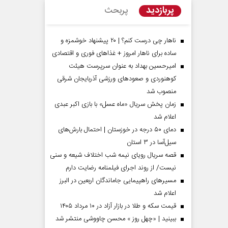
پربازدید
پربحث
ناهار چی درست کنم؟ | ۲۰ پیشنهاد خوشمزه و
ساده برای ناهار امروز + غذاهای فوری و اقتصادی
امیرحسین بهداد به عنوان سرپرست هیئت
کوهنوردی و صعودهای ورزشی آذربایجان شرقی
منصوب شد
زمان پخش سریال «ماه عسل» با بازی اکبر عبدی
اعلام شد
دمای ۵۰ درجه در خوزستان | احتمال بارش‌های
مردادماه
صفحات نخست روزنامه ها‌ی‌سه‌شنبه ۶ مردادماه
صفحات
سیل‌آسا در ۳ استان
قصه سریال رویای نیمه شب اختلاف شیعه و سنی
نیست/ از روند اجرای فیلمنامه رضایت دارم
مسیر‌های راهپیمایی جاماندگان اربعین در البرز
اعلام شد
قیمت سکه و طلا در بازار آزاد در ۱۰ مرداد ۱۴۰۵
ببینید | «چهل روز » محسن چاووشی منتشر شد