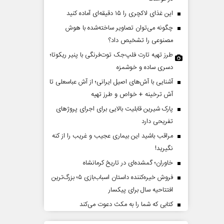
این غذای لاکچری را ۱۵ دقیقه‌ای آماده کنید
چگونه می‌توان تصاویر ساخته‌شده با هوش
مصنوعی را تشخیص داد؟
طرز تهیه تارت فلپ‌جک توت‌فرنگی با پنیر ریکوتا؛
دسری ساده و خوشمزه
آشنایی با آش‌های اصیل ایرانی؛ از آش عباسعلی تا
آش ترخینه + خواص و طرز تهیه
پشت‌پرده تهدیدات کوتاه‏‌مدت و
اربعین نماد مقاومت د
پارک شیرین قابلیت‌ بالایی برای اجرای پروژهای
ادعا‌های خلاف واقع آمریکا
استکبار‌
تفریحی دارد
مراقب باشید این بیماری عجیب و غریب را از کنه
می‌نمین - تحلیلگر مسائل سیاسی
رحمت‌الله نوروزی - عضو کمیسیون 
نگیرید!
مجلس
خاوران؛ گمشده‌ای در تاریخ کرمانشاه
فروش خیره‌کننده داستان اسباب‌بازی ۵؛ بزرگ‌ترین
افتتاحیه سال برای پیکسار
کتابی که شما را به مکث دعوت می‌کند